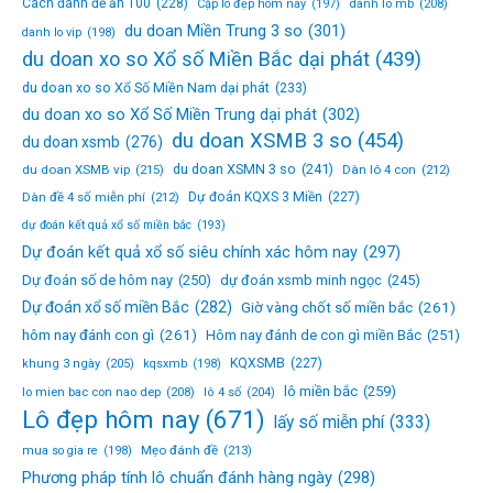
Cách đánh đề ăn 100
(228)
Cặp lô đẹp hôm nay
(197)
danh lo mb
(208)
du doan Miền Trung 3 so
(301)
danh lo vip
(198)
du doan xo so Xổ số Miền Bắc dại phát
(439)
du doan xo so Xổ Số Miền Nam dại phát
(233)
du doan xo so Xổ Số Miền Trung dại phát
(302)
du doan XSMB 3 so
(454)
du doan xsmb
(276)
du doan XSMN 3 so
(241)
du doan XSMB vip
(215)
Dàn lô 4 con
(212)
Dàn đề 4 số miễn phí
(212)
Dự đoán KQXS 3 Miền
(227)
dự đoán kết quả xổ số miền bắc
(193)
Dự đoán kết quả xổ số siêu chính xác hôm nay
(297)
Dự đoán số de hôm nay
(250)
dự đoán xsmb minh ngọc
(245)
Dự đoán xổ số miền Bắc
(282)
Giờ vàng chốt số miền bắc
(261)
hôm nay đánh con gì
(261)
Hôm nay đánh de con gì miền Bắc
(251)
KQXSMB
(227)
khung 3 ngày
(205)
kqsxmb
(198)
lô miền bắc
(259)
lo mien bac con nao dep
(208)
lô 4 số
(204)
Lô đẹp hôm nay
(671)
lấy số miễn phí
(333)
Mẹo đánh đề
(213)
mua so gia re
(198)
Phương pháp tính lô chuẩn đánh hàng ngày
(298)