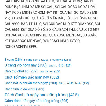
BACH KIM, RONG VANG BẠCH KIM, SOI CÂU 4 SO VIP, DÀN ĐỀ
RỒNG BẠCH KIM, XS MB SOI CAU, SOI CAU XOSO, KQ XS HÔM
NAY, KQ XS MIỀN BẮC HÔM NAY, KẾT QUANET, SOI CAU XS MB
VIP, DU ĐOÁN KẾT QUẢ XỔ SỐ MIỀN BẮC, LÔ DEP HÔM NAY, SOI
CÂU 9999, BACH THU LÔ, SOI CẦU BAC NHO, KET QUAXOSO, SOI
CÂU 6666, KET QUA XÔ SỐ, SOI CẦU BẠCH THU, CẦU LOTO ĐẸP,
SOI CAU RONG BACHKIM, KETQUA XOSO MIEN BAC, DU ĐOÁN,
KETQUASOXO MIENBAC, RONGBACHKIM CHOTSO,
RONGBACHKIM 8899,
3 cang
(228)
3 cang xsmb
(220)
3 càng vip
(216)
3 càng víp hôm nay
(358)
bạch thủ lô
(227)
Cao thủ chốt số
(282)
cau de dep
(206)
Chốt số miền Bắc hôm nay
(352)
Cách bắt lô chuẩn theo ngày
(280)
Cách tính lô chuẩn
(198)
Cách tính lô đề 2021
(283)
Cách đánh lô ngày nào cũng trúng
(415)
Cách đánh đề ngày nào cũng trúng
(306)