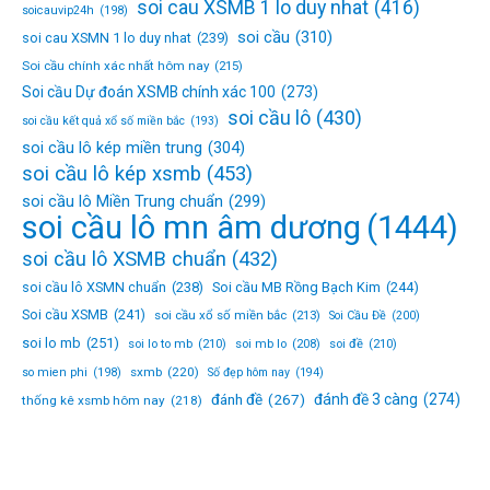
soi cau XSMB 1 lo duy nhat
(416)
soicauvip24h
(198)
soi cầu
(310)
soi cau XSMN 1 lo duy nhat
(239)
Soi cầu chính xác nhất hôm nay
(215)
Soi cầu Dự đoán XSMB chính xác 100
(273)
soi cầu lô
(430)
soi cầu kết quả xổ số miền bắc
(193)
soi cầu lô kép miền trung
(304)
soi cầu lô kép xsmb
(453)
soi cầu lô Miền Trung chuẩn
(299)
soi cầu lô mn âm dương
(1444)
soi cầu lô XSMB chuẩn
(432)
soi cầu lô XSMN chuẩn
(238)
Soi cầu MB Rồng Bạch Kim
(244)
Soi cầu XSMB
(241)
soi cầu xổ số miền bắc
(213)
Soi Cầu Đề
(200)
soi lo mb
(251)
soi lo to mb
(210)
soi mb lo
(208)
soi đề
(210)
sxmb
(220)
so mien phi
(198)
Số đẹp hôm nay
(194)
đánh đề
(267)
đánh đề 3 càng
(274)
thống kê xsmb hôm nay
(218)