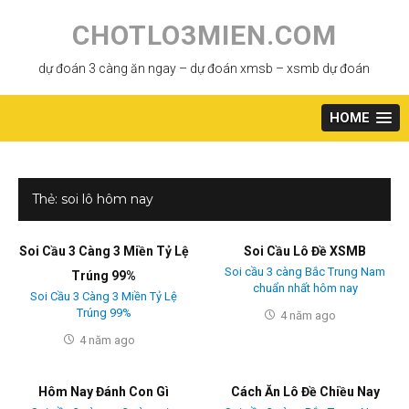
Skip
to
CHOTLO3MIEN.COM
content
dự đoán 3 càng ăn ngay – dự đoán xmsb – xsmb dự đoán
HOME
Thẻ:
soi lô hôm nay
Soi Cầu 3 Càng 3 Miền Tỷ Lệ
Soi Cầu Lô Đề XSMB
Soi cầu 3 càng Bắc Trung Nam
Trúng 99%
chuẩn nhất hôm nay
Soi Cầu 3 Càng 3 Miền Tỷ Lệ
Trúng 99%
4 năm ago
4 năm ago
Hôm Nay Đánh Con Gì
Cách Ăn Lô Đề Chiều Nay