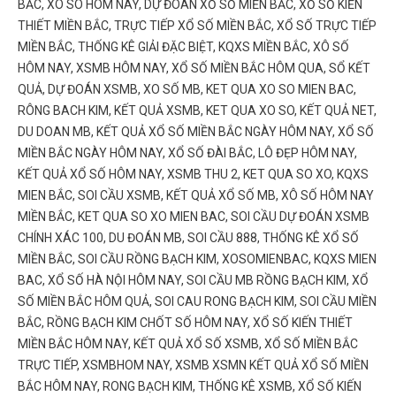
BẮC, XO SO HOM NAY, DỰ ĐOÁN XỔ SỐ MIỀN BẮC, XỔ SỐ KIẾN
THIẾT MIỀN BẮC, TRỰC TIẾP XỔ SỐ MIỀN BẮC, XỔ SỐ TRỰC TIẾP
MIỀN BẮC, THỐNG KÊ GIẢI ĐẶC BIỆT, KQXS MIỀN BẮC, XÔ SỐ
HÔM NAY, XSMB HÔM NAY, XỔ SỐ MIỀN BẮC HÔM QUA, SỔ KẾT
QUẢ, DỰ ĐOÁN XSMB, XO SỐ MB, KET QUA XO SO MIEN BAC,
RÔNG BACH KIM, KẾT QUẢ XSMB, KET QUA XO SO, KẾT QUẢ NET,
DU DOAN MB, KẾT QUẢ XỔ SỐ MIỀN BẮC NGÀY HÔM NAY, XỔ SỐ
MIỀN BẮC NGÀY HÔM NAY, XỔ SỐ ĐÀI BẮC, LÔ ĐẸP HÔM NAY,
KẾT QUẢ XỔ SỐ HÔM NAY, XSMB THU 2, KET QUA SO XO, KQXS
MIEN BẮC, SOI CẦU XSMB, KẾT QUẢ XỔ SỐ MB, XÔ SỐ HÔM NAY
MIỀN BẮC, KET QUA SO XO MIEN BAC, SOI CẦU DỰ ĐOÁN XSMB
CHÍNH XÁC 100, DU ĐOÁN MB, SOI CẦU 888, THỐNG KÊ XỔ SỐ
MIỀN BẮC, SOI CẦU RỒNG BẠCH KIM, XOSOMIENBAC, KQXS MIEN
BAC, XỔ SỐ HÀ NỘI HÔM NAY, SOI CẦU MB RỒNG BẠCH KIM, XỔ
SỐ MIỀN BẮC HÔM QUẢ, SOI CAU RONG BẠCH KIM, SOI CẦU MIỀN
BẮC, RỒNG BẠCH KIM CHỐT SỐ HÔM NAY, XỔ SỐ KIẾN THIẾT
MIỀN BẮC HÔM NAY, KẾT QUẢ XỔ SỐ XSMB, XỔ SỐ MIỀN BẮC
TRỰC TIẾP, XSMBHOM NAY, XSMB XSMN KẾT QUẢ XỔ SỐ MIỀN
BẮC HÔM NAY, RONG BẠCH KIM, THỐNG KÊ XSMB, XỔ SỐ KIẾN