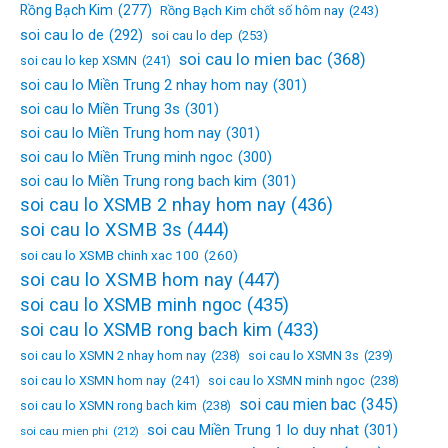
Rồng Bạch Kim
(277)
Rồng Bạch Kim chốt số hôm nay
(243)
soi cau lo de
(292)
soi cau lo dep
(253)
soi cau lo mien bac
(368)
soi cau lo kep XSMN
(241)
soi cau lo Miền Trung 2 nhay hom nay
(301)
soi cau lo Miền Trung 3s
(301)
soi cau lo Miền Trung hom nay
(301)
soi cau lo Miền Trung minh ngoc
(300)
soi cau lo Miền Trung rong bach kim
(301)
soi cau lo XSMB 2 nhay hom nay
(436)
soi cau lo XSMB 3s
(444)
soi cau lo XSMB chinh xac 100
(260)
soi cau lo XSMB hom nay
(447)
soi cau lo XSMB minh ngoc
(435)
soi cau lo XSMB rong bach kim
(433)
soi cau lo XSMN 2 nhay hom nay
(238)
soi cau lo XSMN 3s
(239)
soi cau lo XSMN hom nay
(241)
soi cau lo XSMN minh ngoc
(238)
soi cau mien bac
(345)
soi cau lo XSMN rong bach kim
(238)
soi cau Miền Trung 1 lo duy nhat
(301)
soi cau mien phi
(212)