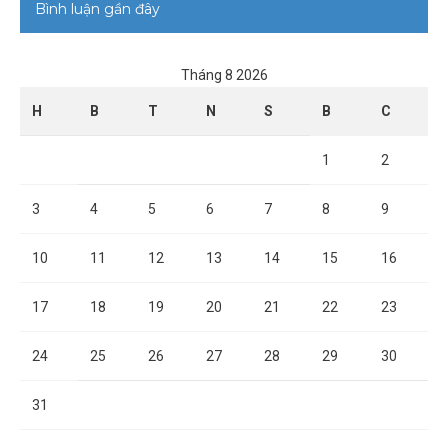
Bình luận gần đây
Tháng 8 2026
H
B
T
N
S
B
C
1
2
3
4
5
6
7
8
9
10
11
12
13
14
15
16
17
18
19
20
21
22
23
24
25
26
27
28
29
30
31