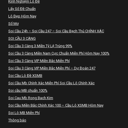
Kinh Nghiệm Lô Đề
Lấy Số Đề Chuẩn
Lô Đẹp Hôm Nay
Sổ Mơ
Soi Cầu 24h – Soi Cầu 247 – Soi Cầu Bạch Thủ CHÍNH XÁC
SOI CẦU 3 CÀNG
Soi Cầu 3 Càng 3 Miền Tỷ Lệ Trúng 99%
Soi Cầu 3 Càng Miền Nam Cực Chuẩn Miễn Phí Hôm Nay 100%
Soi Cầu 3 Càng VIP Miền Bắc Miễn Phí
Soi Cầu 3 Càng VIP Miền Bắc Miễn Phí – Dự Đoán 247
Soi Cầu Lô Đề XSMB
Soi Cầu Mb Chính Xác Miễn Phí Soi Cầu Lô Chính Xác
Soi cầu MB chuẩn 100%
Soi Cau Mb Rong Bach Kim
Soi Cầu Miền Bắc Chính Xác 100 – Cầu Lô XSMB Hôm Nay
Soi Lô MB Miễn Phí
Thông báo