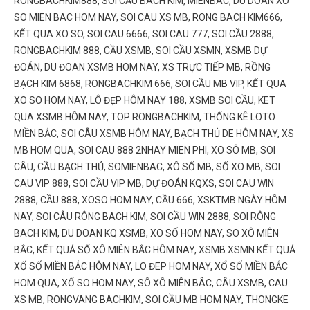
RONGBACHKIM888, SOI CẦU BACH KIM, MIENBAC, DU DOAN XO
SO MIEN BAC HOM NAY, SOI CAU XS MB, RONG BACH KIM666,
KẾT QUA XO SO, SOI CAU 6666, SOI CAU 777, SOI CẦU 2888,
RONGBACHKIM 888, CẦU XSMB, SOI CẦU XSMN, XSMB DỰ
ĐOÁN, DU ĐOAN XSMB HOM NAY, XS TRỰC TIẾP MB, RỒNG
BẠCH KIM 6868, RONGBACHKIM 666, SOI CẦU MB VIP, KẾT QUA
XO SO HOM NAY, LÔ ĐẸP HÔM NAY 188, XSMB SOI CẦU, KET
QUA XSMB HÔM NAY, TOP RONGBACHKIM, THỐNG KÊ LOTO
MIỀN BẮC, SOI CÂU XSMB HÔM NAY, BẠCH THỦ DE HÔM NAY, XS
MB HOM QUA, SOI CAU 888 2NHAY MIEN PHI, XO SÔ MB, SOI
CÂU, CẦU BẠCH THỦ, SOMIENBAC, XÔ SỐ MB, SỐ XO MB, SOI
CAU VIP 888, SOI CẦU VIP MB, DỰ ĐOÁN KQXS, SOI CAU WIN
2888, CẦU 888, XOSO HOM NAY, CẦU 666, XSKTMB NGÀY HÔM
NAY, SOI CÂU RÔNG BACH KIM, SOI CẦU WIN 2888, SOI RÔNG
BACH KIM, DU DOAN KQ XSMB, XO SỐ HOM NAY, SO XÔ MIÊN
BẮC, KẾT QUẢ SỔ XÔ MIÊN BẮC HÔM NAY, XSMB XSMN KẾT QUẢ
XỐ SỐ MIỀN BẮC HÔM NAY, LO ĐEP HOM NAY, XỔ SỐ MIỀN BẮC
HOM QUA, XỔ SO HOM NAY, SÔ XÔ MIÊN BÂC, CÂU XSMB, CAU
XS MB, RONGVANG BACHKIM, SOI CẦU MB HOM NAY, THONGKE