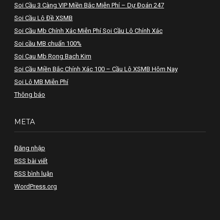
Soi Cầu 3 Càng VIP Miền Bắc Miễn Phí – Dự Đoán 247
Soi Cầu Lô Đề XSMB
Soi Cầu Mb Chính Xác Miễn Phí Soi Cầu Lô Chính Xác
Soi cầu MB chuẩn 100%
Soi Cau Mb Rong Bach Kim
Soi Cầu Miền Bắc Chính Xác 100 – Cầu Lô XSMB Hôm Nay
Soi Lô MB Miễn Phí
Thông báo
META
Đăng nhập
RSS bài viết
RSS bình luận
WordPress.org