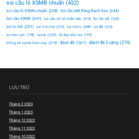
soi cầu lô XSMB chuẩn
(432)
soi cầu lô XSMN chuẩn
(238)
Soi cầu MB Rồng Bạch Kim
(244)
Soi cầu XSMB
(241)
soi cầu xổ số miền bắc
(213)
Soi Cầu Đề
(200)
soi lo mb
(251)
soi lo to mb
(210)
soi mb lo
(208)
soi đề
(210)
sxmb
(220)
so mien phi
(198)
Số đẹp hôm nay
(194)
đánh đề
(267)
đánh đề 3 càng
(274)
thống kê xsmb hôm nay
(218)
LƯU TRỮ
Tháng 2 2023
Tháng 1 2023
Tháng 12 2022
Tháng 11 2022
Tháng 10 2022