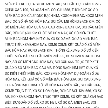
MIỀN BẮC, KET QUA SO XO MIEN BAC, SOI CẦU DỰ ĐOÁN XSMB
CHÍNH XÁC 100, DU ĐOÁN MB, SOI CẦU 888, THỐNG KÊ XỔ SỐ
MIỀN BẮC, SOI CẦU RỒNG BẠCH KIM, XOSOMIENBAC, KQXS MIEN
BAC, XỔ SỐ HÀ NỘI HÔM NAY, SOI CẦU MB RỒNG BẠCH KIM, XỔ
SỐ MIỀN BẮC HÔM QUẢ, SOI CAU RONG BẠCH KIM, SOI CẦU MIỀN
BẮC, RỒNG BẠCH KIM CHỐT SỐ HÔM NAY, XỔ SỐ KIẾN THIẾT
MIỀN BẮC HÔM NAY, KẾT QUẢ XỔ SỐ XSMB, XỔ SỐ MIỀN BẮC
TRỰC TIẾP, XSMBHOM NAY, XSMB XSMN KẾT QUẢ XỔ SỐ MIỀN
BẮC HÔM NAY, RONG BẠCH KIM, THỐNG KÊ XSMB, XỔ SỐ KIẾN
THIẾT MIÊN BẮC, SOI CẦU MIỄN PHÍ 888, XO SO MIEN BAC HOM
NAY, SỔ XÔ MIÊN BẮC HÔM NAY, SOI CẦU 666, TRỰC TIẾP KẾT
QUẢ XỔ SỐ MIỀN BẮC, CAU MB, RÔNG BẠCH KIM, KẾT QUẢ XỔ
SỐ KIẾN THIẾT MIỀN BẮC, KQXSMB HÔM NAY, DỰ ĐOÁN SỐ DE
HÔM NAY, KẾT QUẢ XỔ SỐ MIỀN BẮC HÔM QUA, SOI CAU XSMB,
TOP RỒNG BẠCH KIM, XỔ SỐ HÔM NAY MIỀN BẮC, SOI CÂU 366,
XSMB TRỰC TIẾP, XỔ SỐ HÔM QUA, RONG BACH KIM 666, XỔ SỐ
MB, KQ XSMB HÔM NAY, TRỰC TIẾP XSMB, SỐ KẾT QUẢ GIẢI ĐẶC
BIỆT, DỰ ĐOÁN XỔ SỐ, XO SO NET, XỔ SỐ ĐÀI MIỀN BẮC, SOI