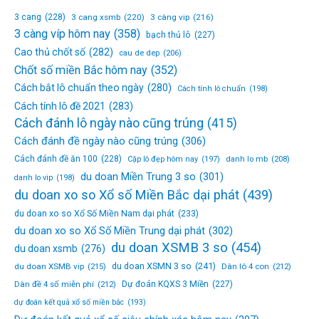
3 cang
(228)
3 cang xsmb
(220)
3 càng vip
(216)
3 càng víp hôm nay
(358)
bạch thủ lô
(227)
Cao thủ chốt số
(282)
cau de dep
(206)
Chốt số miền Bắc hôm nay
(352)
Cách bắt lô chuẩn theo ngày
(280)
Cách tính lô chuẩn
(198)
Cách tính lô đề 2021
(283)
Cách đánh lô ngày nào cũng trúng
(415)
Cách đánh đề ngày nào cũng trúng
(306)
Cách đánh đề ăn 100
(228)
Cặp lô đẹp hôm nay
(197)
danh lo mb
(208)
du doan Miền Trung 3 so
(301)
danh lo vip
(198)
du doan xo so Xổ số Miền Bắc dại phát
(439)
du doan xo so Xổ Số Miền Nam dại phát
(233)
du doan xo so Xổ Số Miền Trung dại phát
(302)
du doan XSMB 3 so
(454)
du doan xsmb
(276)
du doan XSMN 3 so
(241)
du doan XSMB vip
(215)
Dàn lô 4 con
(212)
Dàn đề 4 số miễn phí
(212)
Dự đoán KQXS 3 Miền
(227)
dự đoán kết quả xổ số miền bắc
(193)