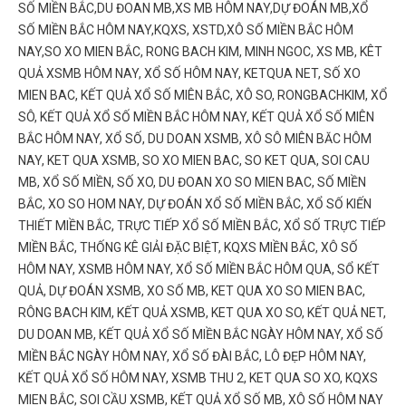
SỐ MIỀN BẮC,DU ĐOAN MB,XS MB HÔM NAY,DỰ ĐOÁN MB,XỔ
SỐ MIỀN BẮC HÔM NAY,KQXS, XSTD,XÔ SỐ MIỀN BẮC HÔM
NAY,SO XO MIEN BẮC, RONG BACH KIM, MINH NGOC, XS MB, KÊT
QUẢ XSMB HÔM NAY, XỔ SỐ HÔM NAY, KETQUA NET, SỐ XO
MIEN BAC, KẾT QUẢ XỔ SỐ MIÊN BẮC, XÔ SO, RONGBACHKIM, XỔ
SÔ, KẾT QUẢ XỔ SỐ MIỀN BẮC HÔM NAY, KẾT QUẢ XỔ SỐ MIÊN
BẮC HÔM NAY, XỔ SỐ, DU DOAN XSMB, XÔ SÔ MIÊN BĂC HÔM
NAY, KET QUA XSMB, SO XO MIEN BAC, SO KET QUA, SOI CAU
MB, XỔ SỐ MIỀN, SỐ XO, DU ĐOAN XO SO MIEN BAC, SỐ MIỀN
BẮC, XO SO HOM NAY, DỰ ĐOÁN XỔ SỐ MIỀN BẮC, XỔ SỐ KIẾN
THIẾT MIỀN BẮC, TRỰC TIẾP XỔ SỐ MIỀN BẮC, XỔ SỐ TRỰC TIẾP
MIỀN BẮC, THỐNG KÊ GIẢI ĐẶC BIỆT, KQXS MIỀN BẮC, XÔ SỐ
HÔM NAY, XSMB HÔM NAY, XỔ SỐ MIỀN BẮC HÔM QUA, SỔ KẾT
QUẢ, DỰ ĐOÁN XSMB, XO SỐ MB, KET QUA XO SO MIEN BAC,
RÔNG BACH KIM, KẾT QUẢ XSMB, KET QUA XO SO, KẾT QUẢ NET,
DU DOAN MB, KẾT QUẢ XỔ SỐ MIỀN BẮC NGÀY HÔM NAY, XỔ SỐ
MIỀN BẮC NGÀY HÔM NAY, XỔ SỐ ĐÀI BẮC, LÔ ĐẸP HÔM NAY,
KẾT QUẢ XỔ SỐ HÔM NAY, XSMB THU 2, KET QUA SO XO, KQXS
MIEN BẮC, SOI CẦU XSMB, KẾT QUẢ XỔ SỐ MB, XÔ SỐ HÔM NAY