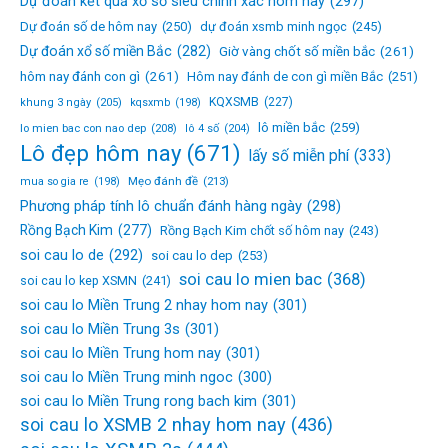
Dự đoán kết quả xổ số siêu chính xác hôm nay
(297)
Dự đoán số de hôm nay
(250)
dự đoán xsmb minh ngọc
(245)
Dự đoán xổ số miền Bắc
(282)
Giờ vàng chốt số miền bắc
(261)
hôm nay đánh con gì
(261)
Hôm nay đánh de con gì miền Bắc
(251)
KQXSMB
(227)
khung 3 ngày
(205)
kqsxmb
(198)
lô miền bắc
(259)
lo mien bac con nao dep
(208)
lô 4 số
(204)
Lô đẹp hôm nay
(671)
lấy số miễn phí
(333)
Mẹo đánh đề
(213)
mua so gia re
(198)
Phương pháp tính lô chuẩn đánh hàng ngày
(298)
Rồng Bạch Kim
(277)
Rồng Bạch Kim chốt số hôm nay
(243)
soi cau lo de
(292)
soi cau lo dep
(253)
soi cau lo mien bac
(368)
soi cau lo kep XSMN
(241)
soi cau lo Miền Trung 2 nhay hom nay
(301)
soi cau lo Miền Trung 3s
(301)
soi cau lo Miền Trung hom nay
(301)
soi cau lo Miền Trung minh ngoc
(300)
soi cau lo Miền Trung rong bach kim
(301)
soi cau lo XSMB 2 nhay hom nay
(436)