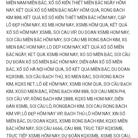
MIỀN NAM MIỀN BẮC, XỔ SỐ KIẾN THIẾT MIỀN BẮC NGÀY HÔM
NAY, KẾT QUẢ XỔ SỐ MIỀN BẮC NGÀY HÔM QUA, RONG BACH
KIM 888, KẾT QUẢ XỔ SỐ KIẾN THIẾT MIỀN BẮC HÔM NAY, CẶP
LÔ ĐẸP HÔM NAY, XS MB HOM NAY, XSMB HÔM QUA, KẾT QUẢ
XỔ SỐ HÔM NAY XSMB, SOI CAU VIP, DU DOAN XSMB HOM NAY,
SOI CẦU MIỀN BẮC HÔM NAY, SOI CAU MB RONG BACH KIM, XS
MIEN BAC HOM NAY, LO DEP HOM NAY, KẾT QUẢ XỔ SỐ MIỀN
BẮC NGÀY, KET QUA XSMB HOM NAY, XO SO MIỀN BẮC, SOI CẦU
DỰ ĐOÁN XỔ SỐ MIỀN BẮC HÔM NAY, DIỄN ĐÀN XỔ SỐ MIỀN
BẮC, XỔ SỐ HÀ NỘI HÔM QUA, SỔ KẾT QUẢ MIỀN BẮC, DU DOAN
KQXSMB, SOI CẦU BẠCH THỦ, XO MIEN BAC, SOI RONG BACH
KIM, KQXS NET, LÔ ĐỀ HÔM NAY, XSMB HOM QUA, SOI CẦU BẠCH
KIM, XOSO MIEN BAC, RỒNG BẠCH KIM 888, SOI CAU MIEN PHI,
SOI CẦU VIP, RỒNG BẠCH KIM 2888, KQXS MB HOM NAY, DIỄN
ĐÀN XSMB, SOI CẦU LÔ, RONGBACH KIM, SOI CAU RONG BACH
KIM VIP, LÔ ĐẸP HÔM NAY VIP, BẠCH THỦ LÔ HÔM NAY, XIN SỐ
MIỀN BẮC, DU DOAN KQXS, XSMB RONG BACH KIM, KQXS MIỀN
BẮC HÔM NAY, SOI CẦU 6666, CAU 888, TRUC TIEP KQXSMB,
TRỰC TIẾP XSMB HÔM NAY, DỰ ĐOÁN KQXSMB, XSMB SOI CAU,