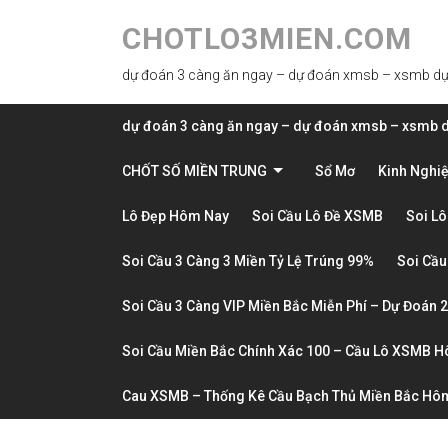
CHOTLO3MIEN.COM
dự đoán 3 càng ăn ngay – dự đoán xmsb – xsmb d
dự đoán 3 càng ăn ngay – dự đoán xmsb – xsmb 
CHỐT SỐ MIỀN TRUNG
Sổ Mơ
Kinh Nghi
Lô Đẹp Hôm Nay
Soi Cầu Lô Đề XSMB
Soi Lô
Soi Cầu 3 Càng 3 Miền Tỷ Lệ Trúng 99%
Soi Cầu
Soi Cầu 3 Càng VIP Miền Bắc Miễn Phí – Dự Đoán 
Soi Cầu Miền Bắc Chính Xác 100 – Cầu Lô XSMB 
Cau XSMB – Thống Kê Cầu Bạch Thủ Miền Bắc Hôm