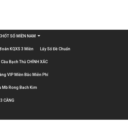
CHỐT SỐ MIỀN NAM
đoán KQXS 3 Miền
Lấy Số Đề Chuẩn
oi Cầu Bạch Thủ CHÍNH XÁC
àng VIP Miền Bắc Miễn Phí
u Mb Rong Bach Kim
 3 CÀNG