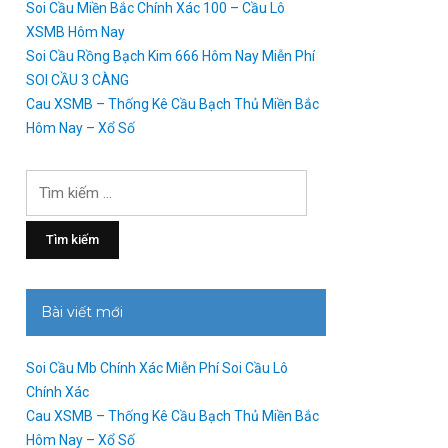
Soi Cầu Miền Bắc Chính Xác 100 – Cầu Lô
XSMB Hôm Nay
Soi Cầu Rồng Bạch Kim 666 Hôm Nay Miễn Phí
SOI CẦU 3 CÀNG
Cau XSMB – Thống Kê Cầu Bạch Thủ Miền Bắc
Hôm Nay – Xổ Số
Tìm
kiếm
cho:
Bài viết mới
Soi Cầu Mb Chính Xác Miễn Phí Soi Cầu Lô
Chính Xác
Cau XSMB – Thống Kê Cầu Bạch Thủ Miền Bắc
Hôm Nay – Xổ Số