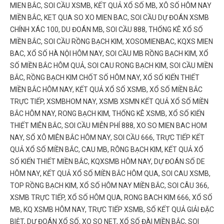
MIEN BẮC, SOI CẦU XSMB, KẾT QUẢ XỔ SỐ MB, XÔ SỐ HÔM NAY
MIỀN BẮC, KET QUA SO XO MIEN BAC, SOI CẦU DỰ ĐOÁN XSMB
CHÍNH XÁC 100, DU ĐOÁN MB, SOI CẦU 888, THỐNG KÊ XỔ SỐ
MIỀN BẮC, SOI CẦU RỒNG BẠCH KIM, XOSOMIENBAC, KQXS MIEN
BAC, XỔ SỐ HÀ NỘI HÔM NAY, SOI CẦU MB RỒNG BẠCH KIM, XỔ
SỐ MIỀN BẮC HÔM QUẢ, SOI CAU RONG BẠCH KIM, SOI CẦU MIỀN
BẮC, RỒNG BẠCH KIM CHỐT SỐ HÔM NAY, XỔ SỐ KIẾN THIẾT
MIỀN BẮC HÔM NAY, KẾT QUẢ XỔ SỐ XSMB, XỔ SỐ MIỀN BẮC
TRỰC TIẾP, XSMBHOM NAY, XSMB XSMN KẾT QUẢ XỔ SỐ MIỀN
BẮC HÔM NAY, RONG BẠCH KIM, THỐNG KÊ XSMB, XỔ SỐ KIẾN
THIẾT MIÊN BẮC, SOI CẦU MIỄN PHÍ 888, XO SO MIEN BAC HOM
NAY, SỔ XÔ MIÊN BẮC HÔM NAY, SOI CẦU 666, TRỰC TIẾP KẾT
QUẢ XỔ SỐ MIỀN BẮC, CAU MB, RÔNG BẠCH KIM, KẾT QUẢ XỔ
SỐ KIẾN THIẾT MIỀN BẮC, KQXSMB HÔM NAY, DỰ ĐOÁN SỐ DE
HÔM NAY, KẾT QUẢ XỔ SỐ MIỀN BẮC HÔM QUA, SOI CAU XSMB,
TOP RỒNG BẠCH KIM, XỔ SỐ HÔM NAY MIỀN BẮC, SOI CÂU 366,
XSMB TRỰC TIẾP, XỔ SỐ HÔM QUA, RONG BACH KIM 666, XỔ SỐ
MB, KQ XSMB HÔM NAY, TRỰC TIẾP XSMB, SỐ KẾT QUẢ GIẢI ĐẶC
BIỆT, DỰ ĐOÁN XỔ SỐ, XO SO NET, XỔ SỐ ĐÀI MIỀN BẮC, SOI