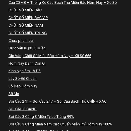
Cau XSMB – Thống Kê Cầu Bạch Thủ Miền Bắc Hôm Nay – Xổ Số
CHỐT SỐ MIỀN BẮC
CHỐT SỐ MIỀN BẮC VIP
CHỐT SỐ MIỀN NAM
CHỐT SỐ MIỀN TRUNG
Chưa phân loại
Dự đoán KQXS 3 Miền
Giờ Vàng Chốt Số Miền Bắc Hôm Nay – Xổ Số 666
Hôm Nay Đánh Con Gì
Kinh Nghiệm Lô Đề
Lấy Số Đề Chuẩn
Lô Đẹp Hôm Nay
Sổ Mơ
Soi Cầu 24h – Soi Cầu 247 – Soi Cầu Bạch Thủ CHÍNH XÁC
SOI CẦU 3 CÀNG
Soi Cầu 3 Càng 3 Miền Tỷ Lệ Trúng 99%
Soi Cầu 3 Càng Miền Nam Cực Chuẩn Miễn Phí Hôm Nay 100%