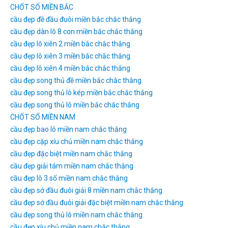
CHỐT SỐ MIỀN BẮC
cầu đẹp đề đầu đuôi miền bắc chắc thắng
cầu đẹp dàn lô 8 con miền bắc chắc thắng
cầu đẹp lô xiên 2 miền bắc chắc thắng
cầu đẹp lô xiên 3 miền bắc chắc thắng
cầu đẹp lô xiên 4 miền bắc chắc thắng
cầu đẹp song thủ đề miền bắc chắc thắng
cầu đẹp song thủ lô kép miền bắc chắc thắng
cầu đẹp song thủ lô miền bắc chắc thắng
CHỐT SỐ MIỀN NAM
cầu đẹp bao lô miền nam chắc thắng
cầu đẹp cặp xíu chủ miền nam chắc thắng
cầu đẹp đặc biệt miền nam chắc thắng
cầu đẹp giải tám miền nam chắc thắng
cầu đẹp lô 3 số miền nam chắc thắng
cầu đẹp sớ đầu đuôi giải 8 miền nam chắc thắng
cầu đẹp sớ đầu đuôi giải đặc biệt miền nam chắc thắng
cầu đẹp song thủ lô miền nam chắc thắng
cầu đẹp xíu chủ miền nam chắc thắng