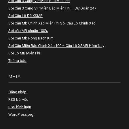
Soi Cầu 3 Càng VIP Miền Bắc Miễn Phí
Soi Cầu 3 Càng VIP Miền Bắc Miễn Phí – Dự Đoán 247
Soi Cầu Lô Đề XSMB
Soi Cầu Mb Chính Xác Miễn Phí Soi Cầu Lô Chính Xác
Soi cầu MB chuẩn 100%
Soi Cau Mb Rong Bach Kim
Soi Cầu Miền Bắc Chính Xác 100 – Cầu Lô XSMB Hôm Nay
Soi Lô MB Miễn Phí
Thông báo
META
Đăng nhập
RSS bài viết
RSS bình luận
WordPress.org