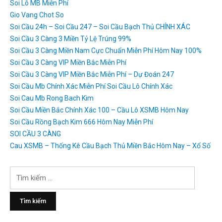
Soi Lô MB Miễn Phí
Gio Vang Chot So
Soi Cầu 24h – Soi Cầu 247 – Soi Cầu Bạch Thủ CHÍNH XÁC
Soi Cầu 3 Càng 3 Miền Tỷ Lệ Trúng 99%
Soi Cầu 3 Càng Miền Nam Cực Chuẩn Miễn Phí Hôm Nay 100%
Soi Cầu 3 Càng VIP Miền Bắc Miễn Phí
Soi Cầu 3 Càng VIP Miền Bắc Miễn Phí – Dự Đoán 247
Soi Cầu Mb Chính Xác Miễn Phí Soi Cầu Lô Chính Xác
Soi Cau Mb Rong Bach Kim
Soi Cầu Miền Bắc Chính Xác 100 – Cầu Lô XSMB Hôm Nay
Soi Cầu Rồng Bạch Kim 666 Hôm Nay Miễn Phí
SOI CẦU 3 CÀNG
Cau XSMB – Thống Kê Cầu Bạch Thủ Miền Bắc Hôm Nay – Xổ Số
Tìm
kiếm
cho: