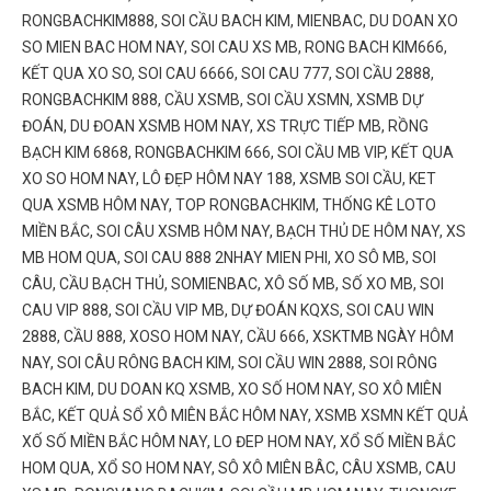
RONGBACHKIM888, SOI CẦU BACH KIM, MIENBAC, DU DOAN XO
SO MIEN BAC HOM NAY, SOI CAU XS MB, RONG BACH KIM666,
KẾT QUA XO SO, SOI CAU 6666, SOI CAU 777, SOI CẦU 2888,
RONGBACHKIM 888, CẦU XSMB, SOI CẦU XSMN, XSMB DỰ
ĐOÁN, DU ĐOAN XSMB HOM NAY, XS TRỰC TIẾP MB, RỒNG
BẠCH KIM 6868, RONGBACHKIM 666, SOI CẦU MB VIP, KẾT QUA
XO SO HOM NAY, LÔ ĐẸP HÔM NAY 188, XSMB SOI CẦU, KET
QUA XSMB HÔM NAY, TOP RONGBACHKIM, THỐNG KÊ LOTO
MIỀN BẮC, SOI CÂU XSMB HÔM NAY, BẠCH THỦ DE HÔM NAY, XS
MB HOM QUA, SOI CAU 888 2NHAY MIEN PHI, XO SÔ MB, SOI
CÂU, CẦU BẠCH THỦ, SOMIENBAC, XÔ SỐ MB, SỐ XO MB, SOI
CAU VIP 888, SOI CẦU VIP MB, DỰ ĐOÁN KQXS, SOI CAU WIN
2888, CẦU 888, XOSO HOM NAY, CẦU 666, XSKTMB NGÀY HÔM
NAY, SOI CÂU RÔNG BACH KIM, SOI CẦU WIN 2888, SOI RÔNG
BACH KIM, DU DOAN KQ XSMB, XO SỐ HOM NAY, SO XÔ MIÊN
BẮC, KẾT QUẢ SỔ XÔ MIÊN BẮC HÔM NAY, XSMB XSMN KẾT QUẢ
XỐ SỐ MIỀN BẮC HÔM NAY, LO ĐEP HOM NAY, XỔ SỐ MIỀN BẮC
HOM QUA, XỔ SO HOM NAY, SÔ XÔ MIÊN BÂC, CÂU XSMB, CAU