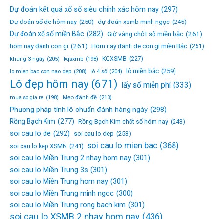
Dự đoán kết quả xổ số siêu chính xác hôm nay
(297)
Dự đoán số de hôm nay
(250)
dự đoán xsmb minh ngọc
(245)
Dự đoán xổ số miền Bắc
(282)
Giờ vàng chốt số miền bắc
(261)
hôm nay đánh con gì
(261)
Hôm nay đánh de con gì miền Bắc
(251)
KQXSMB
(227)
khung 3 ngày
(205)
kqsxmb
(198)
lô miền bắc
(259)
lo mien bac con nao dep
(208)
lô 4 số
(204)
Lô đẹp hôm nay
(671)
lấy số miễn phí
(333)
Mẹo đánh đề
(213)
mua so gia re
(198)
Phương pháp tính lô chuẩn đánh hàng ngày
(298)
Rồng Bạch Kim
(277)
Rồng Bạch Kim chốt số hôm nay
(243)
soi cau lo de
(292)
soi cau lo dep
(253)
soi cau lo mien bac
(368)
soi cau lo kep XSMN
(241)
soi cau lo Miền Trung 2 nhay hom nay
(301)
soi cau lo Miền Trung 3s
(301)
soi cau lo Miền Trung hom nay
(301)
soi cau lo Miền Trung minh ngoc
(300)
soi cau lo Miền Trung rong bach kim
(301)
soi cau lo XSMB 2 nhay hom nay
(436)