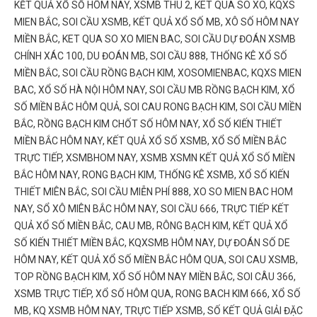
KẾT QUẢ XỔ SỐ HÔM NAY, XSMB THU 2, KET QUA SO XO, KQXS
MIEN BẮC, SOI CẦU XSMB, KẾT QUẢ XỔ SỐ MB, XÔ SỐ HÔM NAY
MIỀN BẮC, KET QUA SO XO MIEN BAC, SOI CẦU DỰ ĐOÁN XSMB
CHÍNH XÁC 100, DU ĐOÁN MB, SOI CẦU 888, THỐNG KÊ XỔ SỐ
MIỀN BẮC, SOI CẦU RỒNG BẠCH KIM, XOSOMIENBAC, KQXS MIEN
BAC, XỔ SỐ HÀ NỘI HÔM NAY, SOI CẦU MB RỒNG BẠCH KIM, XỔ
SỐ MIỀN BẮC HÔM QUẢ, SOI CAU RONG BẠCH KIM, SOI CẦU MIỀN
BẮC, RỒNG BẠCH KIM CHỐT SỐ HÔM NAY, XỔ SỐ KIẾN THIẾT
MIỀN BẮC HÔM NAY, KẾT QUẢ XỔ SỐ XSMB, XỔ SỐ MIỀN BẮC
TRỰC TIẾP, XSMBHOM NAY, XSMB XSMN KẾT QUẢ XỔ SỐ MIỀN
BẮC HÔM NAY, RONG BẠCH KIM, THỐNG KÊ XSMB, XỔ SỐ KIẾN
THIẾT MIÊN BẮC, SOI CẦU MIỄN PHÍ 888, XO SO MIEN BAC HOM
NAY, SỔ XÔ MIÊN BẮC HÔM NAY, SOI CẦU 666, TRỰC TIẾP KẾT
QUẢ XỔ SỐ MIỀN BẮC, CAU MB, RÔNG BẠCH KIM, KẾT QUẢ XỔ
SỐ KIẾN THIẾT MIỀN BẮC, KQXSMB HÔM NAY, DỰ ĐOÁN SỐ DE
HÔM NAY, KẾT QUẢ XỔ SỐ MIỀN BẮC HÔM QUA, SOI CAU XSMB,
TOP RỒNG BẠCH KIM, XỔ SỐ HÔM NAY MIỀN BẮC, SOI CÂU 366,
XSMB TRỰC TIẾP, XỔ SỐ HÔM QUA, RONG BACH KIM 666, XỔ SỐ
MB, KQ XSMB HÔM NAY, TRỰC TIẾP XSMB, SỐ KẾT QUẢ GIẢI ĐẶC