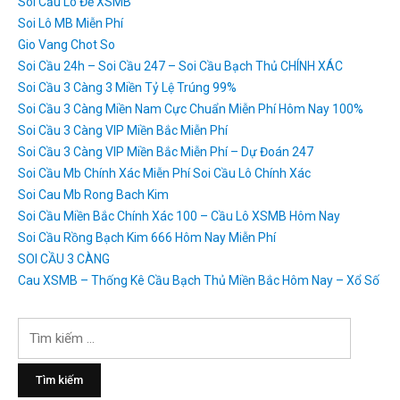
Soi Cầu Lô Đề XSMB
Soi Lô MB Miễn Phí
Gio Vang Chot So
Soi Cầu 24h – Soi Cầu 247 – Soi Cầu Bạch Thủ CHÍNH XÁC
Soi Cầu 3 Càng 3 Miền Tỷ Lệ Trúng 99%
Soi Cầu 3 Càng Miền Nam Cực Chuẩn Miễn Phí Hôm Nay 100%
Soi Cầu 3 Càng VIP Miền Bắc Miễn Phí
Soi Cầu 3 Càng VIP Miền Bắc Miễn Phí – Dự Đoán 247
Soi Cầu Mb Chính Xác Miễn Phí Soi Cầu Lô Chính Xác
Soi Cau Mb Rong Bach Kim
Soi Cầu Miền Bắc Chính Xác 100 – Cầu Lô XSMB Hôm Nay
Soi Cầu Rồng Bạch Kim 666 Hôm Nay Miễn Phí
SOI CẦU 3 CÀNG
Cau XSMB – Thống Kê Cầu Bạch Thủ Miền Bắc Hôm Nay – Xổ Số
Tìm
kiếm
cho: