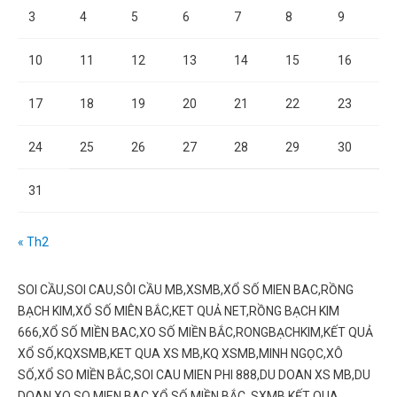
3
4
5
6
7
8
9
10
11
12
13
14
15
16
17
18
19
20
21
22
23
24
25
26
27
28
29
30
31
« Th2
SOI CẦU,SOI CAU,SÔI CẦU MB,XSMB,XỔ SỐ MIEN BAC,RỒNG
BẠCH KIM,XỔ SỐ MIÊN BẮC,KET QUẢ NET,RỒNG BẠCH KIM
666,XỔ SỐ MIỀN BAC,XO SỐ MIỀN BẮC,RONGBẠCHKIM,KẾT QUẢ
XỔ SỐ,KQXSMB,KET QUA XS MB,KQ XSMB,MINH NGỌC,XÔ
SỐ,XỔ SO MIỀN BẮC,SOI CAU MIEN PHI 888,DU DOAN XS MB,DU
DOAN XO SO MIEN BAC,XỔ SỐ MIỀN BẮC, SXMB,KẾT QUA