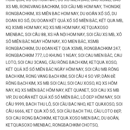
XS MB, RONGVANG BACHKIM, SOI CẦU MB HOM NAY, THONGKE
RONGBACHKIM, XS MIÊN BAC HOM NAY, DU ĐOÁN XỔ SỐ, DU
DOAN XO SỐ, DU DOAN KẾT QUẢ XỔ SỐ MIỀN BẮC, KẾT QUA MB,
KQ XSMB HOM NAY, KQ XS MB HOM NAY, KETQUAXOSO
MIENBAC, SOI CÂU 88, XS HÀ NỘI HOM NAY, SOI CẦU XS MB, XÔ
SÔ MIÊN BĂC NGAY HÔM NAY, XO MIEN BẮC, XSMB
RONGBACHKIM, DU ĐOAN KET QUA XSMB, RONGBACHKIM 247,
RONGBACHKIM 777, LO KHUNG 1 NGAY, SOI CAU MIEN BẮC, CAU
LOTO, SOI CAU 3CANG, CẦU RÔNG BACH KIM, KETQUA XOSO,
KẾT QUẢ XỔ SỐ MIÊN BẮC NGÀY HÔM NAY, SOI CÂU MB RÔNG
BACH KIM, RONG VANG BẠCH KIM, SOI CÂU 4 SO VIP, DÀN ĐỀ
RỒNG BẠCH KIM, XS MB SOI CAU, SOI CAU XOSO, KQ XS HÔM
NAY, KQ XS MIỀN BẮC HÔM NAY, KẾT QUANET, SOI CAU XS MB
VIP, DU ĐOÁN KẾT QUẢ XỔ SỐ MIỀN BẮC, LÔ DEP HÔM NAY, SOI
CÂU 9999, BACH THU LÔ, SOI CẦU BAC NHO, KET QUAXOSO, SOI
CÂU 6666, KET QUA XÔ SỐ, SOI CẦU BẠCH THU, CẦU LOTO ĐẸP,
SOI CAU RONG BACHKIM, KETQUA XOSO MIEN BAC, DU ĐOÁN,
KETQUASOXO MIENBAC, RONGBACHKIM CHOTSO,