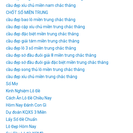
cầu đẹp xíu chủ miền nam chắc thắng
CHỐT SỐ MIỀN TRUNG
cầu đẹp bao lô miền trung chắc thắng
cầu đẹp cặp xíu chủ miền trung chắc thắng
cầu đẹp đặc biệt miền trung chắc thắng
cầu đẹp giải tám miền trung chắc thắng
cầu đẹp lô 3 số miền trung chắc thắng
cầu đẹp sớ đầu đuôi giải 8 miền trung chắc thắng
cầu đẹp sớ đầu đuôi giải đặc biệt miền trung chắc thắng
cầu đẹp song thủ lô miền trung chắc thắng
cầu đẹp xíu chủ miền trung chắc thắng
Sổ Mơ
Kinh Nghiệm Lô Đề
Cách Ăn Lô Đề Chiều Nay
Hôm Nay Đánh Con Gì
Dự đoán KQXS 3 Miền
Lấy Số Đề Chuẩn
Lô Đẹp Hôm Nay