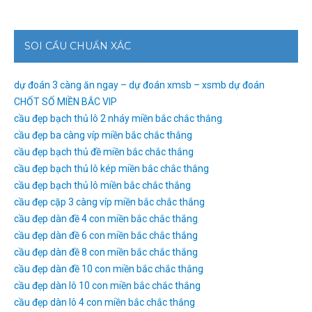
SOI CẦU CHUẨN XÁC
dự đoán 3 càng ăn ngay – dự đoán xmsb – xsmb dự đoán
CHỐT SỐ MIỀN BẮC VIP
cầu đẹp bạch thủ lô 2 nháy miền bắc chắc thắng
cầu đẹp ba càng víp miền bắc chắc thắng
cầu đẹp bạch thủ đề miền bắc chắc thắng
cầu đẹp bạch thủ lô kép miền bắc chắc thắng
cầu đẹp bạch thủ lô miền bắc chắc thắng
cầu đẹp cặp 3 càng víp miền bắc chắc thắng
cầu đẹp dàn đề 4 con miền bắc chắc thắng
cầu đẹp dàn đề 6 con miền bắc chắc thắng
cầu đẹp dàn đề 8 con miền bắc chắc thắng
cầu đẹp dàn đề 10 con miền bắc chắc thắng
cầu đẹp dàn lô 10 con miền bắc chắc thắng
cầu đẹp dàn lô 4 con miền bắc chắc thắng