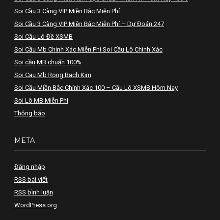
Soi Cầu 3 Càng VIP Miền Bắc Miễn Phí
Soi Cầu 3 Càng VIP Miền Bắc Miễn Phí – Dự Đoán 247
Soi Cầu Lô Đề XSMB
Soi Cầu Mb Chính Xác Miễn Phí Soi Cầu Lô Chính Xác
Soi cầu MB chuẩn 100%
Soi Cau Mb Rong Bach Kim
Soi Cầu Miền Bắc Chính Xác 100 – Cầu Lô XSMB Hôm Nay
Soi Lô MB Miễn Phí
Thông báo
META
Đăng nhập
RSS bài viết
RSS bình luận
WordPress.org