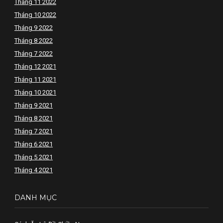
Tháng 11 2022
Tháng 10 2022
Tháng 9 2022
Tháng 8 2022
Tháng 7 2022
Tháng 12 2021
Tháng 11 2021
Tháng 10 2021
Tháng 9 2021
Tháng 8 2021
Tháng 7 2021
Tháng 6 2021
Tháng 5 2021
Tháng 4 2021
DANH MỤC