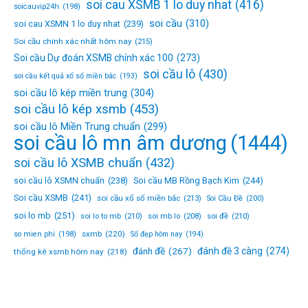
soi cau XSMB 1 lo duy nhat
(416)
soicauvip24h
(198)
soi cầu
(310)
soi cau XSMN 1 lo duy nhat
(239)
Soi cầu chính xác nhất hôm nay
(215)
Soi cầu Dự đoán XSMB chính xác 100
(273)
soi cầu lô
(430)
soi cầu kết quả xổ số miền bắc
(193)
soi cầu lô kép miền trung
(304)
soi cầu lô kép xsmb
(453)
soi cầu lô Miền Trung chuẩn
(299)
soi cầu lô mn âm dương
(1444)
soi cầu lô XSMB chuẩn
(432)
soi cầu lô XSMN chuẩn
(238)
Soi cầu MB Rồng Bạch Kim
(244)
Soi cầu XSMB
(241)
soi cầu xổ số miền bắc
(213)
Soi Cầu Đề
(200)
soi lo mb
(251)
soi lo to mb
(210)
soi mb lo
(208)
soi đề
(210)
sxmb
(220)
so mien phi
(198)
Số đẹp hôm nay
(194)
đánh đề
(267)
đánh đề 3 càng
(274)
thống kê xsmb hôm nay
(218)