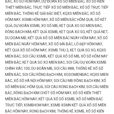
BẮC, XO SO HOM NAY, DỰ ĐOÁN XỔ SỐ MIỀN BẮC, XỔ SỐ KIẾN
THIẾT MIỀN BẮC, TRỰC TIẾP XỔ SỐ MIỀN BẮC, XỔ SỐ TRỰC TIẾP
MIỀN BẮC, THỐNG KÊ GIẢI ĐẶC BIỆT, KQXS MIỀN BẮC, XÔ SỐ
HÔM NAY, XSMB HÔM NAY, XỔ SỐ MIỀN BẮC HÔM QUA, SỔ KẾT
QUẢ, DỰ ĐOÁN XSMB, XO SỐ MB, KET QUA XO SO MIEN BAC,
RÔNG BACH KIM, KẾT QUẢ XSMB, KET QUA XO SO, KẾT QUẢ NET,
DU DOAN MB, KẾT QUẢ XỔ SỐ MIỀN BẮC NGÀY HÔM NAY, XỔ SỐ
MIỀN BẮC NGÀY HÔM NAY, XỔ SỐ ĐÀI BẮC, LÔ ĐẸP HÔM NAY,
KẾT QUẢ XỔ SỐ HÔM NAY, XSMB THU 2, KET QUA SO XO, KQXS
MIEN BẮC, SOI CẦU XSMB, KẾT QUẢ XỔ SỐ MB, XÔ SỐ HÔM NAY
MIỀN BẮC, KET QUA SO XO MIEN BAC, SOI CẦU DỰ ĐOÁN XSMB
CHÍNH XÁC 100, DU ĐOÁN MB, SOI CẦU 888, THỐNG KÊ XỔ SỐ
MIỀN BẮC, SOI CẦU RỒNG BẠCH KIM, XOSOMIENBAC, KQXS MIEN
BAC, XỔ SỐ HÀ NỘI HÔM NAY, SOI CẦU MB RỒNG BẠCH KIM, XỔ
SỐ MIỀN BẮC HÔM QUẢ, SOI CAU RONG BẠCH KIM, SOI CẦU MIỀN
BẮC, RỒNG BẠCH KIM CHỐT SỐ HÔM NAY, XỔ SỐ KIẾN THIẾT
MIỀN BẮC HÔM NAY, KẾT QUẢ XỔ SỐ XSMB, XỔ SỐ MIỀN BẮC
TRỰC TIẾP, XSMBHOM NAY, XSMB XSMN KẾT QUẢ XỔ SỐ MIỀN
BẮC HÔM NAY, RONG BẠCH KIM, THỐNG KÊ XSMB, XỔ SỐ KIẾN