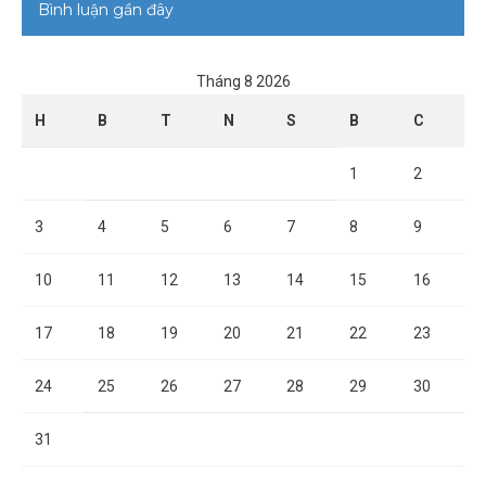
Bình luận gần đây
Tháng 8 2026
H
B
T
N
S
B
C
1
2
3
4
5
6
7
8
9
10
11
12
13
14
15
16
17
18
19
20
21
22
23
24
25
26
27
28
29
30
31