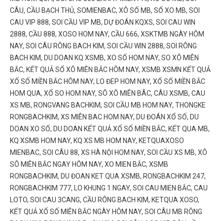
CÂU, CẦU BẠCH THỦ, SOMIENBAC, XÔ SỐ MB, SỐ XO MB, SOI
CAU VIP 888, SOI CẦU VIP MB, DỰ ĐOÁN KQXS, SOI CAU WIN
2888, CẦU 888, XOSO HOM NAY, CẦU 666, XSKTMB NGÀY HÔM
NAY, SOI CÂU RÔNG BACH KIM, SOI CẦU WIN 2888, SOI RÔNG
BACH KIM, DU DOAN KQ XSMB, XO SỐ HOM NAY, SO XÔ MIÊN
BẮC, KẾT QUẢ SỔ XÔ MIÊN BẮC HÔM NAY, XSMB XSMN KẾT QUẢ
XỐ SỐ MIỀN BẮC HÔM NAY, LO ĐEP HOM NAY, XỔ SỐ MIỀN BẮC
HOM QUA, XỔ SO HOM NAY, SÔ XÔ MIÊN BÂC, CÂU XSMB, CAU
XS MB, RONGVANG BACHKIM, SOI CẦU MB HOM NAY, THONGKE
RONGBACHKIM, XS MIÊN BAC HOM NAY, DU ĐOÁN XỔ SỐ, DU
DOAN XO SỐ, DU DOAN KẾT QUẢ XỔ SỐ MIỀN BẮC, KẾT QUA MB,
KQ XSMB HOM NAY, KQ XS MB HOM NAY, KETQUAXOSO
MIENBAC, SOI CÂU 88, XS HÀ NỘI HOM NAY, SOI CẦU XS MB, XÔ
SÔ MIÊN BĂC NGAY HÔM NAY, XO MIEN BẮC, XSMB
RONGBACHKIM, DU ĐOAN KET QUA XSMB, RONGBACHKIM 247,
RONGBACHKIM 777, LO KHUNG 1 NGAY, SOI CAU MIEN BẮC, CAU
LOTO, SOI CAU 3CANG, CẦU RÔNG BACH KIM, KETQUA XOSO,
KẾT QUẢ XỔ SỐ MIÊN BẮC NGÀY HÔM NAY, SOI CÂU MB RÔNG