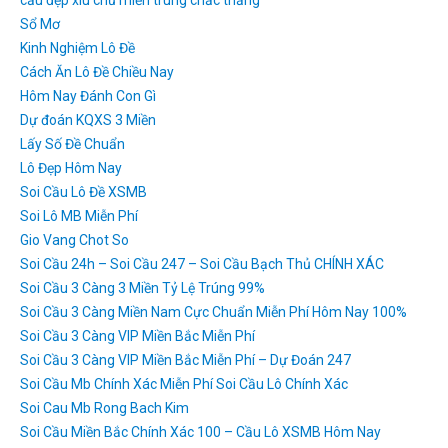
Sổ Mơ
Kinh Nghiệm Lô Đề
Cách Ăn Lô Đề Chiều Nay
Hôm Nay Đánh Con Gì
Dự đoán KQXS 3 Miền
Lấy Số Đề Chuẩn
Lô Đẹp Hôm Nay
Soi Cầu Lô Đề XSMB
Soi Lô MB Miễn Phí
Gio Vang Chot So
Soi Cầu 24h – Soi Cầu 247 – Soi Cầu Bạch Thủ CHÍNH XÁC
Soi Cầu 3 Càng 3 Miền Tỷ Lệ Trúng 99%
Soi Cầu 3 Càng Miền Nam Cực Chuẩn Miễn Phí Hôm Nay 100%
Soi Cầu 3 Càng VIP Miền Bắc Miễn Phí
Soi Cầu 3 Càng VIP Miền Bắc Miễn Phí – Dự Đoán 247
Soi Cầu Mb Chính Xác Miễn Phí Soi Cầu Lô Chính Xác
Soi Cau Mb Rong Bach Kim
Soi Cầu Miền Bắc Chính Xác 100 – Cầu Lô XSMB Hôm Nay