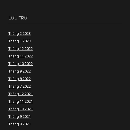
LƯU TRỮ
Tháng 2 2023
Tháng 1 2023
Tháng 12 2022
Tháng 11 2022
Tháng 10 2022
Tháng 9 2022
Tháng 8 2022
Tháng 7 2022
Tháng 12 2021
Tháng 11 2021
Tháng 10 2021
Tháng 9 2021
Tháng 8 2021