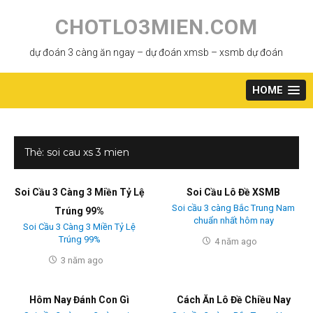
Skip
to
CHOTLO3MIEN.COM
content
dự đoán 3 càng ăn ngay – dự đoán xmsb – xsmb dự đoán
HOME
Thẻ:
soi cau xs 3 mien
Soi Cầu 3 Càng 3 Miền Tỷ Lệ
Soi Cầu Lô Đề XSMB
Soi cầu 3 càng Bắc Trung Nam
Trúng 99%
chuẩn nhất hôm nay
Soi Cầu 3 Càng 3 Miền Tỷ Lệ
Trúng 99%
4 năm ago
3 năm ago
Hôm Nay Đánh Con Gì
Cách Ăn Lô Đề Chiều Nay