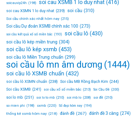
soi cau XSMB 1 lo duy nhat
(416)
soicauvip24h
(198)
soi cầu
(310)
soi cau XSMN 1 lo duy nhat
(239)
Soi cầu chính xác nhất hôm nay
(215)
Soi cầu Dự đoán XSMB chính xác 100
(273)
soi cầu lô
(430)
soi cầu kết quả xổ số miền bắc
(193)
soi cầu lô kép miền trung
(304)
soi cầu lô kép xsmb
(453)
soi cầu lô Miền Trung chuẩn
(299)
soi cầu lô mn âm dương
(1444)
soi cầu lô XSMB chuẩn
(432)
soi cầu lô XSMN chuẩn
(238)
Soi cầu MB Rồng Bạch Kim
(244)
Soi cầu XSMB
(241)
soi cầu xổ số miền bắc
(213)
Soi Cầu Đề
(200)
soi lo mb
(251)
soi lo to mb
(210)
soi mb lo
(208)
soi đề
(210)
sxmb
(220)
so mien phi
(198)
Số đẹp hôm nay
(194)
đánh đề
(267)
đánh đề 3 càng
(274)
thống kê xsmb hôm nay
(218)