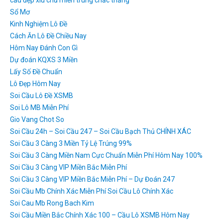
Sổ Mơ
Kinh Nghiệm Lô Đề
Cách Ăn Lô Đề Chiều Nay
Hôm Nay Đánh Con Gì
Dự đoán KQXS 3 Miền
Lấy Số Đề Chuẩn
Lô Đẹp Hôm Nay
Soi Cầu Lô Đề XSMB
Soi Lô MB Miễn Phí
Gio Vang Chot So
Soi Cầu 24h – Soi Cầu 247 – Soi Cầu Bạch Thủ CHÍNH XÁC
Soi Cầu 3 Càng 3 Miền Tỷ Lệ Trúng 99%
Soi Cầu 3 Càng Miền Nam Cực Chuẩn Miễn Phí Hôm Nay 100%
Soi Cầu 3 Càng VIP Miền Bắc Miễn Phí
Soi Cầu 3 Càng VIP Miền Bắc Miễn Phí – Dự Đoán 247
Soi Cầu Mb Chính Xác Miễn Phí Soi Cầu Lô Chính Xác
Soi Cau Mb Rong Bach Kim
Soi Cầu Miền Bắc Chính Xác 100 – Cầu Lô XSMB Hôm Nay