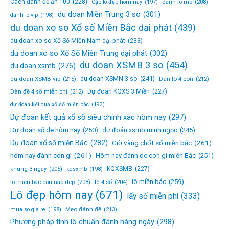
Cách đánh đề ăn 100
(228)
Cặp lô đẹp hôm nay
(197)
danh lo mb
(208)
du doan Miền Trung 3 so
(301)
danh lo vip
(198)
du doan xo so Xổ số Miền Bắc dại phát
(439)
du doan xo so Xổ Số Miền Nam dại phát
(233)
du doan xo so Xổ Số Miền Trung dại phát
(302)
du doan XSMB 3 so
(454)
du doan xsmb
(276)
du doan XSMN 3 so
(241)
du doan XSMB vip
(215)
Dàn lô 4 con
(212)
Dàn đề 4 số miễn phí
(212)
Dự đoán KQXS 3 Miền
(227)
dự đoán kết quả xổ số miền bắc
(193)
Dự đoán kết quả xổ số siêu chính xác hôm nay
(297)
Dự đoán số de hôm nay
(250)
dự đoán xsmb minh ngọc
(245)
Dự đoán xổ số miền Bắc
(282)
Giờ vàng chốt số miền bắc
(261)
hôm nay đánh con gì
(261)
Hôm nay đánh de con gì miền Bắc
(251)
KQXSMB
(227)
khung 3 ngày
(205)
kqsxmb
(198)
lô miền bắc
(259)
lo mien bac con nao dep
(208)
lô 4 số
(204)
Lô đẹp hôm nay
(671)
lấy số miễn phí
(333)
Mẹo đánh đề
(213)
mua so gia re
(198)
Phương pháp tính lô chuẩn đánh hàng ngày
(298)