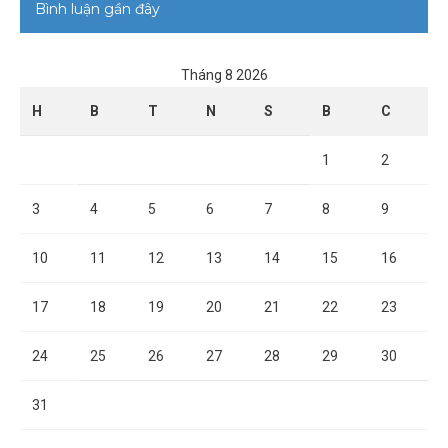
Bình luận gần đây
Tháng 8 2026
H
B
T
N
S
B
C
1
2
3
4
5
6
7
8
9
10
11
12
13
14
15
16
17
18
19
20
21
22
23
24
25
26
27
28
29
30
31