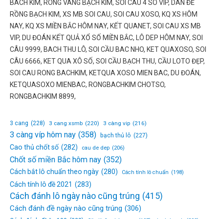
BACH KIM, RONG VANG BẠCH KIM, SOI CÂU 4 SO VIP, DÀN ĐỀ
RỒNG BẠCH KIM, XS MB SOI CAU, SOI CAU XOSO, KQ XS HÔM
NAY, KQ XS MIỀN BẮC HÔM NAY, KẾT QUANET, SOI CAU XS MB
VIP, DU ĐOÁN KẾT QUẢ XỔ SỐ MIỀN BẮC, LÔ DEP HÔM NAY, SOI
CÂU 9999, BACH THU LÔ, SOI CẦU BAC NHO, KET QUAXOSO, SOI
CÂU 6666, KET QUA XÔ SỐ, SOI CẦU BẠCH THU, CẦU LOTO ĐẸP,
SOI CAU RONG BACHKIM, KETQUA XOSO MIEN BAC, DU ĐOÁN,
KETQUASOXO MIENBAC, RONGBACHKIM CHOTSO,
RONGBACHKIM 8899,
3 cang
(228)
3 cang xsmb
(220)
3 càng vip
(216)
3 càng víp hôm nay
(358)
bạch thủ lô
(227)
Cao thủ chốt số
(282)
cau de dep
(206)
Chốt số miền Bắc hôm nay
(352)
Cách bắt lô chuẩn theo ngày
(280)
Cách tính lô chuẩn
(198)
Cách tính lô đề 2021
(283)
Cách đánh lô ngày nào cũng trúng
(415)
Cách đánh đề ngày nào cũng trúng
(306)