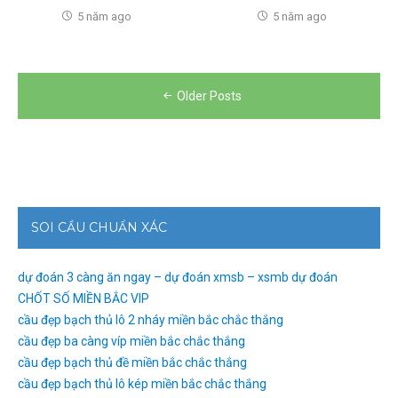
5 năm ago
5 năm ago
Điều
Older Posts
hướng
bài
viết
SOI CẦU CHUẨN XÁC
dự đoán 3 càng ăn ngay – dự đoán xmsb – xsmb dự đoán
CHỐT SỐ MIỀN BẮC VIP
cầu đẹp bạch thủ lô 2 nháy miền bắc chắc thắng
cầu đẹp ba càng víp miền bắc chắc thắng
cầu đẹp bạch thủ đề miền bắc chắc thắng
cầu đẹp bạch thủ lô kép miền bắc chắc thắng