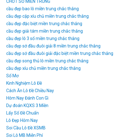
CHỐT SỐ MIỀN TRUNG
cầu đẹp bao lô miền trung chắc thắng
cầu đẹp cặp xíu chủ miền trung chắc thắng
cầu đẹp đặc biệt miền trung chắc thắng
cầu đẹp giải tám miền trung chắc thắng
cầu đẹp lô 3 số miền trung chắc thắng
cầu đẹp sớ đầu đuôi giải 8 miền trung chắc thắng
cầu đẹp sớ đầu đuôi giải đặc biệt miền trung chắc thắng
cầu đẹp song thủ lô miền trung chắc thắng
cầu đẹp xíu chủ miền trung chắc thắng
Sổ Mơ
Kinh Nghiệm Lô Đề
Cách Ăn Lô Đề Chiều Nay
Hôm Nay Đánh Con Gì
Dự đoán KQXS 3 Miền
Lấy Số Đề Chuẩn
Lô Đẹp Hôm Nay
Soi Cầu Lô Đề XSMB
Soi Lô MB Miễn Phí