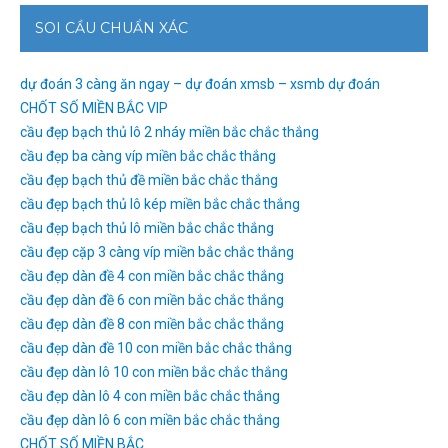
SOI CẦU CHUẨN XÁC
dự đoán 3 càng ăn ngay – dự đoán xmsb – xsmb dự đoán
CHỐT SỐ MIỀN BẮC VIP
cầu đẹp bạch thủ lô 2 nháy miền bắc chắc thắng
cầu đẹp ba càng víp miền bắc chắc thắng
cầu đẹp bạch thủ đề miền bắc chắc thắng
cầu đẹp bạch thủ lô kép miền bắc chắc thắng
cầu đẹp bạch thủ lô miền bắc chắc thắng
cầu đẹp cặp 3 càng víp miền bắc chắc thắng
cầu đẹp dàn đề 4 con miền bắc chắc thắng
cầu đẹp dàn đề 6 con miền bắc chắc thắng
cầu đẹp dàn đề 8 con miền bắc chắc thắng
cầu đẹp dàn đề 10 con miền bắc chắc thắng
cầu đẹp dàn lô 10 con miền bắc chắc thắng
cầu đẹp dàn lô 4 con miền bắc chắc thắng
cầu đẹp dàn lô 6 con miền bắc chắc thắng
CHỐT SỐ MIỀN BẮC