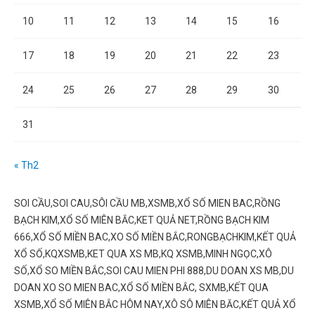
10
11
12
13
14
15
16
17
18
19
20
21
22
23
24
25
26
27
28
29
30
31
« Th2
SOI CẦU,SOI CAU,SÔI CẦU MB,XSMB,XỔ SỐ MIEN BAC,RỒNG
BẠCH KIM,XỔ SỐ MIÊN BẮC,KET QUẢ NET,RỒNG BẠCH KIM
666,XỔ SỐ MIỀN BAC,XO SỐ MIỀN BẮC,RONGBẠCHKIM,KẾT QUẢ
XỔ SỐ,KQXSMB,KET QUA XS MB,KQ XSMB,MINH NGỌC,XÔ
SỐ,XỔ SO MIỀN BẮC,SOI CAU MIEN PHI 888,DU DOAN XS MB,DU
DOAN XO SO MIEN BAC,XỔ SỐ MIỀN BẮC, SXMB,KẾT QUA
XSMB,XỔ SỐ MIÊN BẮC HÔM NAY,XÔ SÔ MIÊN BĂC,KẾT QUẢ XỔ