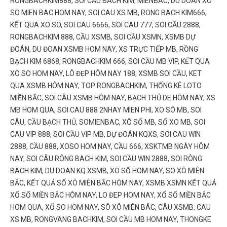
RONGBACHKIM888, SOI CẦU BACH KIM, MIENBAC, DU DOAN XO
SO MIEN BAC HOM NAY, SOI CAU XS MB, RONG BACH KIM666,
KẾT QUA XO SO, SOI CAU 6666, SOI CAU 777, SOI CẦU 2888,
RONGBACHKIM 888, CẦU XSMB, SOI CẦU XSMN, XSMB DỰ
ĐOÁN, DU ĐOAN XSMB HOM NAY, XS TRỰC TIẾP MB, RỒNG
BẠCH KIM 6868, RONGBACHKIM 666, SOI CẦU MB VIP, KẾT QUA
XO SO HOM NAY, LÔ ĐẸP HÔM NAY 188, XSMB SOI CẦU, KET
QUA XSMB HÔM NAY, TOP RONGBACHKIM, THỐNG KÊ LOTO
MIỀN BẮC, SOI CÂU XSMB HÔM NAY, BẠCH THỦ DE HÔM NAY, XS
MB HOM QUA, SOI CAU 888 2NHAY MIEN PHI, XO SÔ MB, SOI
CÂU, CẦU BẠCH THỦ, SOMIENBAC, XÔ SỐ MB, SỐ XO MB, SOI
CAU VIP 888, SOI CẦU VIP MB, DỰ ĐOÁN KQXS, SOI CAU WIN
2888, CẦU 888, XOSO HOM NAY, CẦU 666, XSKTMB NGÀY HÔM
NAY, SOI CÂU RÔNG BACH KIM, SOI CẦU WIN 2888, SOI RÔNG
BACH KIM, DU DOAN KQ XSMB, XO SỐ HOM NAY, SO XÔ MIÊN
BẮC, KẾT QUẢ SỔ XÔ MIÊN BẮC HÔM NAY, XSMB XSMN KẾT QUẢ
XỐ SỐ MIỀN BẮC HÔM NAY, LO ĐEP HOM NAY, XỔ SỐ MIỀN BẮC
HOM QUA, XỔ SO HOM NAY, SÔ XÔ MIÊN BÂC, CÂU XSMB, CAU
XS MB, RONGVANG BACHKIM, SOI CẦU MB HOM NAY, THONGKE