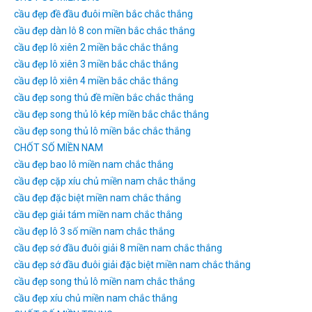
cầu đẹp đề đầu đuôi miền bắc chắc thắng
cầu đẹp dàn lô 8 con miền bắc chắc thắng
cầu đẹp lô xiên 2 miền bắc chắc thắng
cầu đẹp lô xiên 3 miền bắc chắc thắng
cầu đẹp lô xiên 4 miền bắc chắc thắng
cầu đẹp song thủ đề miền bắc chắc thắng
cầu đẹp song thủ lô kép miền bắc chắc thắng
cầu đẹp song thủ lô miền bắc chắc thắng
CHỐT SỐ MIỀN NAM
cầu đẹp bao lô miền nam chắc thắng
cầu đẹp cặp xíu chủ miền nam chắc thắng
cầu đẹp đặc biệt miền nam chắc thắng
cầu đẹp giải tám miền nam chắc thắng
cầu đẹp lô 3 số miền nam chắc thắng
cầu đẹp sớ đầu đuôi giải 8 miền nam chắc thắng
cầu đẹp sớ đầu đuôi giải đặc biệt miền nam chắc thắng
cầu đẹp song thủ lô miền nam chắc thắng
cầu đẹp xíu chủ miền nam chắc thắng