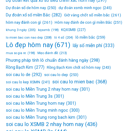
Dự đoán kết quả xổ số siêu chính xác hôm nay
(297)
Dự đoán số de hôm nay
(250)
dự đoán xsmb minh ngọc
(245)
Dự đoán xổ số miền Bắc
(282)
Giờ vàng chốt số miền bắc
(261)
hôm nay đánh con gì
(261)
Hôm nay đánh de con gì miền Bắc
(251)
KQXSMB
(227)
khung 3 ngày
(205)
kqsxmb
(198)
lô miền bắc
(259)
lo mien bac con nao dep
(208)
lô 4 số
(204)
Lô đẹp hôm nay
(671)
lấy số miễn phí
(333)
Mẹo đánh đề
(213)
mua so gia re
(198)
Phương pháp tính lô chuẩn đánh hàng ngày
(298)
Rồng Bạch Kim
(277)
Rồng Bạch Kim chốt số hôm nay
(243)
soi cau lo de
(292)
soi cau lo dep
(253)
soi cau lo mien bac
(368)
soi cau lo kep XSMN
(241)
soi cau lo Miền Trung 2 nhay hom nay
(301)
soi cau lo Miền Trung 3s
(301)
soi cau lo Miền Trung hom nay
(301)
soi cau lo Miền Trung minh ngoc
(300)
soi cau lo Miền Trung rong bach kim
(301)
soi cau lo XSMB 2 nhay hom nay
(436)