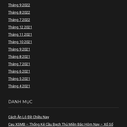
Tháng 9 2022
Tháng 8 2022
Tháng 7 2022
Tháng 12 2021
Tháng 11 2021
Tháng 10 2021
Tháng 9 2021
Tháng 8 2021
Tháng 7 2021
Tháng 6 2021
Tháng 5 2021
Tháng 4 2021
DANH MỤC
Cách Ăn Lô Đề Chiều Nay
Cau XSMB – Thống Kê Cầu Bạch Thủ Miền Bắc Hôm Nay – Xổ Số