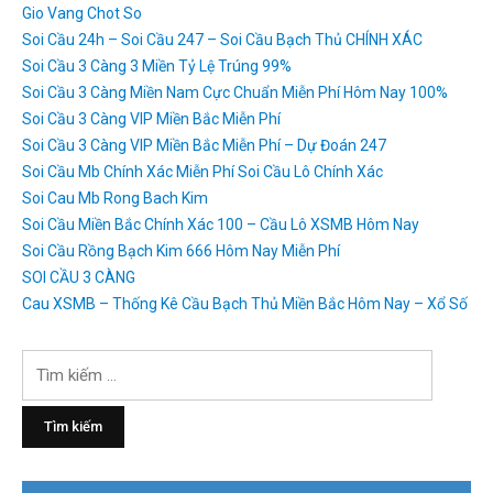
Gio Vang Chot So
Soi Cầu 24h – Soi Cầu 247 – Soi Cầu Bạch Thủ CHÍNH XÁC
Soi Cầu 3 Càng 3 Miền Tỷ Lệ Trúng 99%
Soi Cầu 3 Càng Miền Nam Cực Chuẩn Miễn Phí Hôm Nay 100%
Soi Cầu 3 Càng VIP Miền Bắc Miễn Phí
Soi Cầu 3 Càng VIP Miền Bắc Miễn Phí – Dự Đoán 247
Soi Cầu Mb Chính Xác Miễn Phí Soi Cầu Lô Chính Xác
Soi Cau Mb Rong Bach Kim
Soi Cầu Miền Bắc Chính Xác 100 – Cầu Lô XSMB Hôm Nay
Soi Cầu Rồng Bạch Kim 666 Hôm Nay Miễn Phí
SOI CẦU 3 CÀNG
Cau XSMB – Thống Kê Cầu Bạch Thủ Miền Bắc Hôm Nay – Xổ Số
Tìm
kiếm
cho: