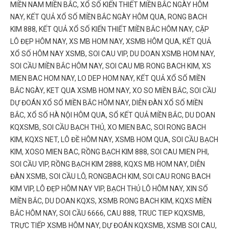
MIỀN NAM MIỀN BẮC, XỔ SỐ KIẾN THIẾT MIỀN BẮC NGÀY HÔM
NAY, KẾT QUẢ XỔ SỐ MIỀN BẮC NGÀY HÔM QUA, RONG BACH
KIM 888, KẾT QUẢ XỔ SỐ KIẾN THIẾT MIỀN BẮC HÔM NAY, CẶP
LÔ ĐẸP HÔM NAY, XS MB HOM NAY, XSMB HÔM QUA, KẾT QUẢ
XỔ SỐ HÔM NAY XSMB, SOI CAU VIP, DU DOAN XSMB HOM NAY,
SOI CẦU MIỀN BẮC HÔM NAY, SOI CAU MB RONG BACH KIM, XS
MIEN BAC HOM NAY, LO DEP HOM NAY, KẾT QUẢ XỔ SỐ MIỀN
BẮC NGÀY, KET QUA XSMB HOM NAY, XO SO MIỀN BẮC, SOI CẦU
DỰ ĐOÁN XỔ SỐ MIỀN BẮC HÔM NAY, DIỄN ĐÀN XỔ SỐ MIỀN
BẮC, XỔ SỐ HÀ NỘI HÔM QUA, SỔ KẾT QUẢ MIỀN BẮC, DU DOAN
KQXSMB, SOI CẦU BẠCH THỦ, XO MIEN BAC, SOI RONG BACH
KIM, KQXS NET, LÔ ĐỀ HÔM NAY, XSMB HOM QUA, SOI CẦU BẠCH
KIM, XOSO MIEN BAC, RỒNG BẠCH KIM 888, SOI CAU MIEN PHI,
SOI CẦU VIP, RỒNG BẠCH KIM 2888, KQXS MB HOM NAY, DIỄN
ĐÀN XSMB, SOI CẦU LÔ, RONGBACH KIM, SOI CAU RONG BACH
KIM VIP, LÔ ĐẸP HÔM NAY VIP, BẠCH THỦ LÔ HÔM NAY, XIN SỐ
MIỀN BẮC, DU DOAN KQXS, XSMB RONG BACH KIM, KQXS MIỀN
BẮC HÔM NAY, SOI CẦU 6666, CAU 888, TRUC TIEP KQXSMB,
TRỰC TIẾP XSMB HÔM NAY, DỰ ĐOÁN KQXSMB, XSMB SOI CAU,