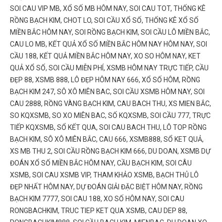
SOI CAU VIP MB, XỔ SỐ MB HÔM NAY, SOI CAU TOT, THỐNG KÊ
RỒNG BẠCH KIM, CHOT LO, SOI CẦU XỔ SỐ, THỐNG KÊ XỔ SỐ
MIỀN BẮC HÔM NAY, SOI RỒNG BẠCH KIM, SOI CẦU LÔ MIỀN BẮC,
CAU LO MB, KẾT QUẢ XỔ SỐ MIỀN BẮC HÔM NAY HÔM NAY, SOI
CẦU 188, KẾT QUẢ MIỀN BẮC HÔM NAY, XO SO HÔM NAY, KET
QUẢ XỔ SỐ, SOI CẦU MIỄN PHÍ, XSMB HÔM NAY TRỰC TIẾP, CẦU
ĐẸP 88, XSMB 888, LÔ ĐẸP HÔM NAY 666, XỔ SỐ HÔM, RỒNG
BẠCH KIM 247, SÔ XÔ MIÊN BAC, SOI CẦU XSMB HÔM NAY, SOI
CAU 2888, RỒNG VÀNG BẠCH KIM, CAU BACH THU, XS MIEN BẮC,
SO KQXSMB, SO XO MIÊN BAC, SỐ KQXSMB, SOI CẦU 777, TRỰC
TIẾP KQXSMB, SỔ KẾT QUA, SOI CAU BACH THU, LÔ TOP RỒNG
BẠCH KIM, SÔ XÔ MIÊN BẮC, CAU 666, XSMB888, SỔ KET QUẢ,
XS MB THU 2, SOI CẦU RỒNG BẠCH KIM 666, DU DOAN, XSMB DỰ
ĐOÁN XỔ SỐ MIỀN BẮC HÔM NAY, CẦU BẠCH KIM, SOI CÂU
XSMB, SOI CAU XSMB VIP, THAM KHẢO XSMB, BẠCH THỦ LÔ
ĐẸP NHẤT HÔM NAY, DỰ ĐOÁN GIẢI ĐẶC BIỆT HÔM NAY, RỒNG
BẠCH KIM 7777, SOI CAU 188, XO SỐ HÔM NAY, SOI CAU
RONGBACHKIM, TRUC TIEP KET QUA XSMB, CAU DEP 88,