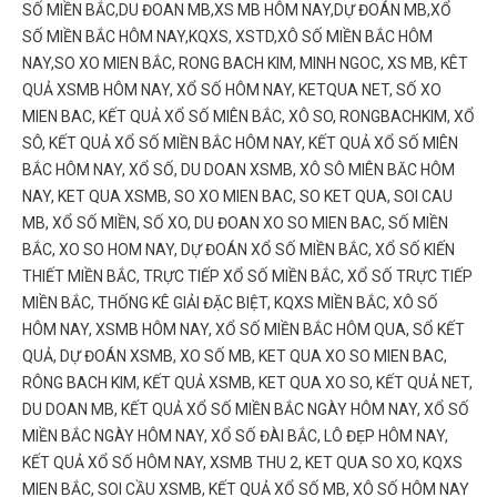
SỐ MIỀN BẮC,DU ĐOAN MB,XS MB HÔM NAY,DỰ ĐOÁN MB,XỔ
SỐ MIỀN BẮC HÔM NAY,KQXS, XSTD,XÔ SỐ MIỀN BẮC HÔM
NAY,SO XO MIEN BẮC, RONG BACH KIM, MINH NGOC, XS MB, KÊT
QUẢ XSMB HÔM NAY, XỔ SỐ HÔM NAY, KETQUA NET, SỐ XO
MIEN BAC, KẾT QUẢ XỔ SỐ MIÊN BẮC, XÔ SO, RONGBACHKIM, XỔ
SÔ, KẾT QUẢ XỔ SỐ MIỀN BẮC HÔM NAY, KẾT QUẢ XỔ SỐ MIÊN
BẮC HÔM NAY, XỔ SỐ, DU DOAN XSMB, XÔ SÔ MIÊN BĂC HÔM
NAY, KET QUA XSMB, SO XO MIEN BAC, SO KET QUA, SOI CAU
MB, XỔ SỐ MIỀN, SỐ XO, DU ĐOAN XO SO MIEN BAC, SỐ MIỀN
BẮC, XO SO HOM NAY, DỰ ĐOÁN XỔ SỐ MIỀN BẮC, XỔ SỐ KIẾN
THIẾT MIỀN BẮC, TRỰC TIẾP XỔ SỐ MIỀN BẮC, XỔ SỐ TRỰC TIẾP
MIỀN BẮC, THỐNG KÊ GIẢI ĐẶC BIỆT, KQXS MIỀN BẮC, XÔ SỐ
HÔM NAY, XSMB HÔM NAY, XỔ SỐ MIỀN BẮC HÔM QUA, SỔ KẾT
QUẢ, DỰ ĐOÁN XSMB, XO SỐ MB, KET QUA XO SO MIEN BAC,
RÔNG BACH KIM, KẾT QUẢ XSMB, KET QUA XO SO, KẾT QUẢ NET,
DU DOAN MB, KẾT QUẢ XỔ SỐ MIỀN BẮC NGÀY HÔM NAY, XỔ SỐ
MIỀN BẮC NGÀY HÔM NAY, XỔ SỐ ĐÀI BẮC, LÔ ĐẸP HÔM NAY,
KẾT QUẢ XỔ SỐ HÔM NAY, XSMB THU 2, KET QUA SO XO, KQXS
MIEN BẮC, SOI CẦU XSMB, KẾT QUẢ XỔ SỐ MB, XÔ SỐ HÔM NAY