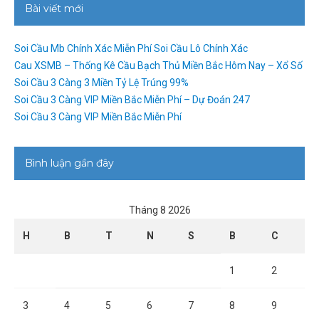
Bài viết mới
Soi Cầu Mb Chính Xác Miễn Phí Soi Cầu Lô Chính Xác
Cau XSMB – Thống Kê Cầu Bạch Thủ Miền Bắc Hôm Nay – Xổ Số
Soi Cầu 3 Càng 3 Miền Tỷ Lệ Trúng 99%
Soi Cầu 3 Càng VIP Miền Bắc Miễn Phí – Dự Đoán 247
Soi Cầu 3 Càng VIP Miền Bắc Miễn Phí
Bình luận gần đây
Tháng 8 2026
H
B
T
N
S
B
C
1
2
3
4
5
6
7
8
9