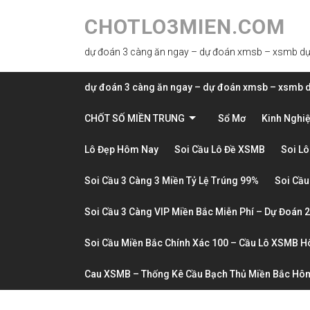
CHOTLO3MIEN.COM
dự đoán 3 càng ăn ngay – dự đoán xmsb – xsmb d
dự đoán 3 càng ăn ngay – dự đoán xmsb – xsmb 
CHỐT SỐ MIỀN TRUNG
Sổ Mơ
Kinh Nghi
Lô Đẹp Hôm Nay
Soi Cầu Lô Đề XSMB
Soi Lô
Soi Cầu 3 Càng 3 Miền Tỷ Lệ Trúng 99%
Soi Cầu
Soi Cầu 3 Càng VIP Miền Bắc Miễn Phí – Dự Đoán 
Soi Cầu Miền Bắc Chính Xác 100 – Cầu Lô XSMB 
Cau XSMB – Thống Kê Cầu Bạch Thủ Miền Bắc Hôm