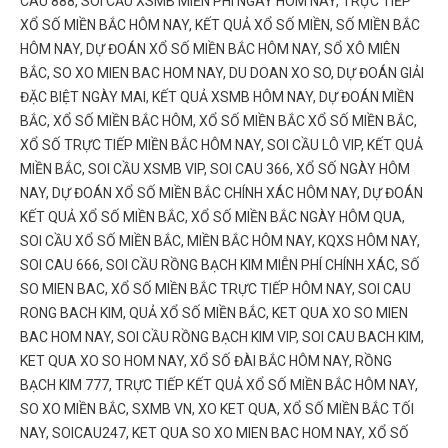
CAU 888, SOI CẦU XSMB MIỄN PHÍ NGÀY HÔM NAY, TRỰC TIẾP
XỔ SỐ MIỀN BẮC HÔM NAY, KẾT QUẢ XỔ SỐ MIỀN, SỐ MIỀN BẮC
HÔM NAY, DỰ ĐOÁN XỔ SỐ MIỀN BẮC HÔM NAY, SỔ XÔ MIÊN
BẮC, SO XO MIEN BAC HOM NAY, DU DOAN XO SO, DỰ ĐOÁN GIẢI
ĐẶC BIỆT NGÀY MAI, KẾT QUẢ XSMB HÔM NAY, DỰ ĐOÁN MIỀN
BẮC, XỔ SỐ MIỀN BẮC HÔM, XỔ SỐ MIỀN BẮC XỔ SỐ MIỀN BẮC,
XỔ SỐ TRỰC TIẾP MIỀN BẮC HÔM NAY, SOI CẦU LÔ VIP, KẾT QUẢ
MIỀN BẮC, SOI CẦU XSMB VIP, SOI CAU 366, XỔ SỐ NGÀY HÔM
NAY, DỰ ĐOÁN XỔ SỐ MIỀN BẮC CHÍNH XÁC HÔM NAY, DỰ ĐOÁN
KẾT QUẢ XỔ SỐ MIỀN BẮC, XỔ SỐ MIỀN BẮC NGÀY HÔM QUA,
SOI CẦU XỔ SỐ MIỀN BẮC, MIỀN BẮC HÔM NAY, KQXS HÔM NAY,
SOI CAU 666, SOI CẦU RỒNG BẠCH KIM MIỄN PHÍ CHÍNH XÁC, SỐ
SO MIEN BAC, XỔ SỐ MIỀN BẮC TRỰC TIẾP HÔM NAY, SOI CAU
RONG BACH KIM, QUẢ XỔ SỐ MIỀN BẮC, KET QUA XO SO MIEN
BAC HOM NAY, SOI CẦU RỒNG BẠCH KIM VIP, SOI CAU BACH KIM,
KET QUA XO SO HOM NAY, XỔ SỐ ĐÀI BẮC HÔM NAY, RỒNG
BẠCH KIM 777, TRỰC TIẾP KẾT QUẢ XỔ SỐ MIỀN BẮC HÔM NAY,
SO XO MIỀN BẮC, SXMB VN, XO KET QUA, XỔ SỐ MIỀN BẮC TỐI
NAY, SOICAU247, KET QUA SO XO MIEN BAC HOM NAY, XỔ SỐ