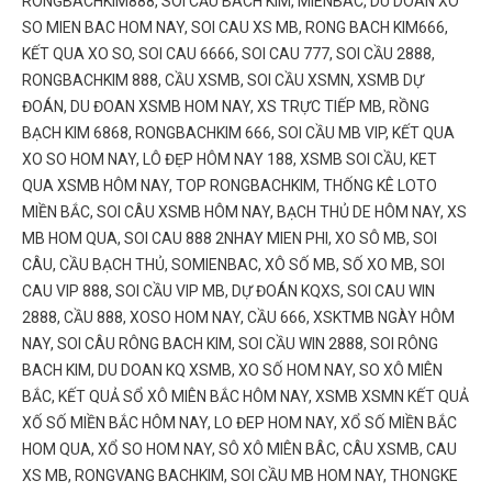
RONGBACHKIM888, SOI CẦU BACH KIM, MIENBAC, DU DOAN XO
SO MIEN BAC HOM NAY, SOI CAU XS MB, RONG BACH KIM666,
KẾT QUA XO SO, SOI CAU 6666, SOI CAU 777, SOI CẦU 2888,
RONGBACHKIM 888, CẦU XSMB, SOI CẦU XSMN, XSMB DỰ
ĐOÁN, DU ĐOAN XSMB HOM NAY, XS TRỰC TIẾP MB, RỒNG
BẠCH KIM 6868, RONGBACHKIM 666, SOI CẦU MB VIP, KẾT QUA
XO SO HOM NAY, LÔ ĐẸP HÔM NAY 188, XSMB SOI CẦU, KET
QUA XSMB HÔM NAY, TOP RONGBACHKIM, THỐNG KÊ LOTO
MIỀN BẮC, SOI CÂU XSMB HÔM NAY, BẠCH THỦ DE HÔM NAY, XS
MB HOM QUA, SOI CAU 888 2NHAY MIEN PHI, XO SÔ MB, SOI
CÂU, CẦU BẠCH THỦ, SOMIENBAC, XÔ SỐ MB, SỐ XO MB, SOI
CAU VIP 888, SOI CẦU VIP MB, DỰ ĐOÁN KQXS, SOI CAU WIN
2888, CẦU 888, XOSO HOM NAY, CẦU 666, XSKTMB NGÀY HÔM
NAY, SOI CÂU RÔNG BACH KIM, SOI CẦU WIN 2888, SOI RÔNG
BACH KIM, DU DOAN KQ XSMB, XO SỐ HOM NAY, SO XÔ MIÊN
BẮC, KẾT QUẢ SỔ XÔ MIÊN BẮC HÔM NAY, XSMB XSMN KẾT QUẢ
XỐ SỐ MIỀN BẮC HÔM NAY, LO ĐEP HOM NAY, XỔ SỐ MIỀN BẮC
HOM QUA, XỔ SO HOM NAY, SÔ XÔ MIÊN BÂC, CÂU XSMB, CAU
XS MB, RONGVANG BACHKIM, SOI CẦU MB HOM NAY, THONGKE