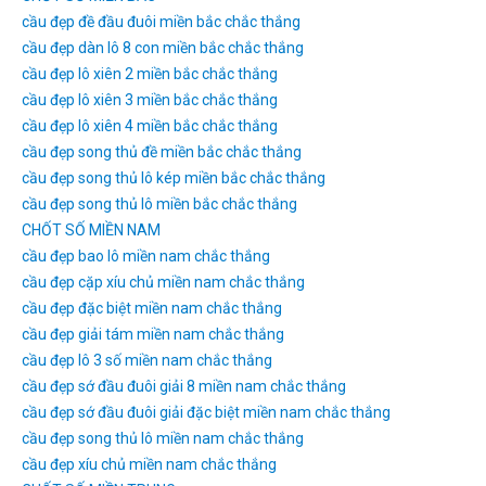
cầu đẹp đề đầu đuôi miền bắc chắc thắng
cầu đẹp dàn lô 8 con miền bắc chắc thắng
cầu đẹp lô xiên 2 miền bắc chắc thắng
cầu đẹp lô xiên 3 miền bắc chắc thắng
cầu đẹp lô xiên 4 miền bắc chắc thắng
cầu đẹp song thủ đề miền bắc chắc thắng
cầu đẹp song thủ lô kép miền bắc chắc thắng
cầu đẹp song thủ lô miền bắc chắc thắng
CHỐT SỐ MIỀN NAM
cầu đẹp bao lô miền nam chắc thắng
cầu đẹp cặp xíu chủ miền nam chắc thắng
cầu đẹp đặc biệt miền nam chắc thắng
cầu đẹp giải tám miền nam chắc thắng
cầu đẹp lô 3 số miền nam chắc thắng
cầu đẹp sớ đầu đuôi giải 8 miền nam chắc thắng
cầu đẹp sớ đầu đuôi giải đặc biệt miền nam chắc thắng
cầu đẹp song thủ lô miền nam chắc thắng
cầu đẹp xíu chủ miền nam chắc thắng