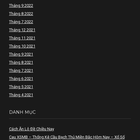
Tháng 9 2022
Tháng 8 2022
Tháng 7 2022
Tháng 12 2021
Tháng 11 2021
Tháng 10 2021
Tháng 9 2021
Tháng 8 2021
Tháng 7 2021
Tháng 6 2021
Tháng 5 2021
Tháng 4 2021
DANH MỤC
Cách Ăn Lô Đề Chiều Nay
Cau XSMB – Thống Kê Cầu Bạch Thủ Miền Bắc Hôm Nay – Xổ Số