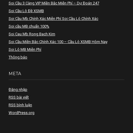
Soi Cầu 3 Càng VIP Miền Bắc Miễn Phí – Dự Đoán 247
Soi Cầu Lô Đề XSMB
Soi Cầu Mb Chính Xác Miễn Phí Soi Cầu Lô Chính Xác
Soi cầu MB chuẩn 100%
Soi Cau Mb Rong Bach Kim
Soi Cầu Miền Bắc Chính Xác 100 – Cầu Lô XSMB Hôm Nay
Soi Lô MB Miễn Phí
Thông báo
META
Đăng nhập
RSS bài viết
RSS bình luận
WordPress.org