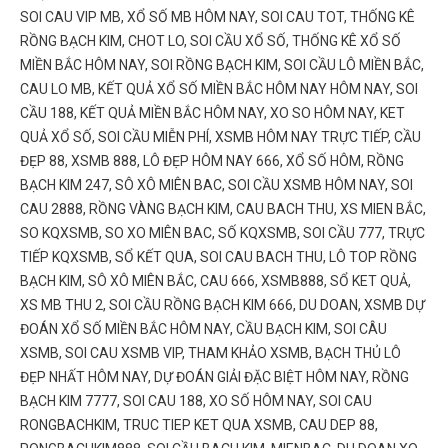
SOI CAU VIP MB, XỔ SỐ MB HÔM NAY, SOI CAU TOT, THỐNG KÊ
RỒNG BẠCH KIM, CHOT LO, SOI CẦU XỔ SỐ, THỐNG KÊ XỔ SỐ
MIỀN BẮC HÔM NAY, SOI RỒNG BẠCH KIM, SOI CẦU LÔ MIỀN BẮC,
CAU LO MB, KẾT QUẢ XỔ SỐ MIỀN BẮC HÔM NAY HÔM NAY, SOI
CẦU 188, KẾT QUẢ MIỀN BẮC HÔM NAY, XO SO HÔM NAY, KET
QUẢ XỔ SỐ, SOI CẦU MIỄN PHÍ, XSMB HÔM NAY TRỰC TIẾP, CẦU
ĐẸP 88, XSMB 888, LÔ ĐẸP HÔM NAY 666, XỔ SỐ HÔM, RỒNG
BẠCH KIM 247, SÔ XÔ MIÊN BAC, SOI CẦU XSMB HÔM NAY, SOI
CAU 2888, RỒNG VÀNG BẠCH KIM, CAU BACH THU, XS MIEN BẮC,
SO KQXSMB, SO XO MIÊN BAC, SỐ KQXSMB, SOI CẦU 777, TRỰC
TIẾP KQXSMB, SỔ KẾT QUA, SOI CAU BACH THU, LÔ TOP RỒNG
BẠCH KIM, SÔ XÔ MIÊN BẮC, CAU 666, XSMB888, SỔ KET QUẢ,
XS MB THU 2, SOI CẦU RỒNG BẠCH KIM 666, DU DOAN, XSMB DỰ
ĐOÁN XỔ SỐ MIỀN BẮC HÔM NAY, CẦU BẠCH KIM, SOI CÂU
XSMB, SOI CAU XSMB VIP, THAM KHẢO XSMB, BẠCH THỦ LÔ
ĐẸP NHẤT HÔM NAY, DỰ ĐOÁN GIẢI ĐẶC BIỆT HÔM NAY, RỒNG
BẠCH KIM 7777, SOI CAU 188, XO SỐ HÔM NAY, SOI CAU
RONGBACHKIM, TRUC TIEP KET QUA XSMB, CAU DEP 88,