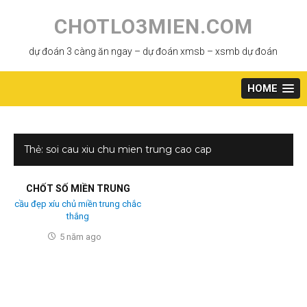
Skip
to
CHOTLO3MIEN.COM
content
dự đoán 3 càng ăn ngay – dự đoán xmsb – xsmb dự đoán
HOME
Thẻ:
soi cau xiu chu mien trung cao cap
CHỐT SỐ MIỀN TRUNG
cầu đẹp xíu chủ miền trung chắc
thắng
5 năm ago