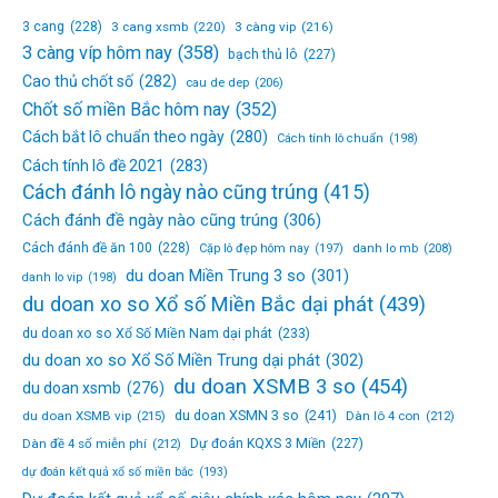
3 cang
(228)
3 cang xsmb
(220)
3 càng vip
(216)
3 càng víp hôm nay
(358)
bạch thủ lô
(227)
Cao thủ chốt số
(282)
cau de dep
(206)
Chốt số miền Bắc hôm nay
(352)
Cách bắt lô chuẩn theo ngày
(280)
Cách tính lô chuẩn
(198)
Cách tính lô đề 2021
(283)
Cách đánh lô ngày nào cũng trúng
(415)
Cách đánh đề ngày nào cũng trúng
(306)
Cách đánh đề ăn 100
(228)
Cặp lô đẹp hôm nay
(197)
danh lo mb
(208)
du doan Miền Trung 3 so
(301)
danh lo vip
(198)
du doan xo so Xổ số Miền Bắc dại phát
(439)
du doan xo so Xổ Số Miền Nam dại phát
(233)
du doan xo so Xổ Số Miền Trung dại phát
(302)
du doan XSMB 3 so
(454)
du doan xsmb
(276)
du doan XSMN 3 so
(241)
du doan XSMB vip
(215)
Dàn lô 4 con
(212)
Dàn đề 4 số miễn phí
(212)
Dự đoán KQXS 3 Miền
(227)
dự đoán kết quả xổ số miền bắc
(193)