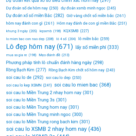
Dự đoán kết quả xổ số siêu chính xác hôm nay
(297)
Dự đoán số de hôm nay
(250)
dự đoán xsmb minh ngọc
(245)
Dự đoán xổ số miền Bắc
(282)
Giờ vàng chốt số miền bắc
(261)
hôm nay đánh con gì
(261)
Hôm nay đánh de con gì miền Bắc
(251)
KQXSMB
(227)
khung 3 ngày
(205)
kqsxmb
(198)
lô miền bắc
(259)
lo mien bac con nao dep
(208)
lô 4 số
(204)
Lô đẹp hôm nay
(671)
lấy số miễn phí
(333)
Mẹo đánh đề
(213)
mua so gia re
(198)
Phương pháp tính lô chuẩn đánh hàng ngày
(298)
Rồng Bạch Kim
(277)
Rồng Bạch Kim chốt số hôm nay
(243)
soi cau lo de
(292)
soi cau lo dep
(253)
soi cau lo mien bac
(368)
soi cau lo kep XSMN
(241)
soi cau lo Miền Trung 2 nhay hom nay
(301)
soi cau lo Miền Trung 3s
(301)
soi cau lo Miền Trung hom nay
(301)
soi cau lo Miền Trung minh ngoc
(300)
soi cau lo Miền Trung rong bach kim
(301)
soi cau lo XSMB 2 nhay hom nay
(436)