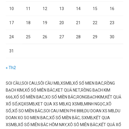
10
11
12
13
14
15
16
17
18
19
20
21
22
23
24
25
26
27
28
29
30
31
« Th2
SOI CẦU,SOI CAU,SÔI CẦU MB,XSMB,XỔ SỐ MIEN BAC,RỒNG
BẠCH KIM,XỔ SỐ MIÊN BẮC,KET QUẢ NET,RỒNG BẠCH KIM
666,XỔ SỐ MIỀN BAC,XO SỐ MIỀN BẮC,RONGBẠCHKIM,KẾT QUẢ
XỔ SỐ,KQXSMB,KET QUA XS MB,KQ XSMB,MINH NGỌC,XÔ
SỐ,XỔ SO MIỀN BẮC,SOI CAU MIEN PHI 888,DU DOAN XS MB,DU
DOAN XO SO MIEN BAC,XỔ SỐ MIỀN BẮC, SXMB,KẾT QUA
XSMB,XỔ SỐ MIÊN BẮC HÔM NAY,XÔ SÔ MIÊN BĂC,KẾT QUẢ XỔ