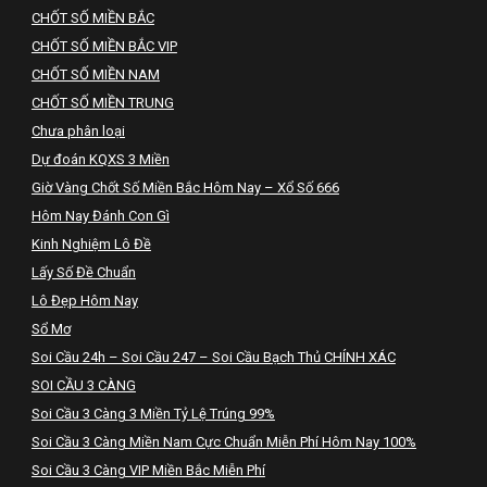
CHỐT SỐ MIỀN BẮC
CHỐT SỐ MIỀN BẮC VIP
CHỐT SỐ MIỀN NAM
CHỐT SỐ MIỀN TRUNG
Chưa phân loại
Dự đoán KQXS 3 Miền
Giờ Vàng Chốt Số Miền Bắc Hôm Nay – Xổ Số 666
Hôm Nay Đánh Con Gì
Kinh Nghiệm Lô Đề
Lấy Số Đề Chuẩn
Lô Đẹp Hôm Nay
Sổ Mơ
Soi Cầu 24h – Soi Cầu 247 – Soi Cầu Bạch Thủ CHÍNH XÁC
SOI CẦU 3 CÀNG
Soi Cầu 3 Càng 3 Miền Tỷ Lệ Trúng 99%
Soi Cầu 3 Càng Miền Nam Cực Chuẩn Miễn Phí Hôm Nay 100%
Soi Cầu 3 Càng VIP Miền Bắc Miễn Phí