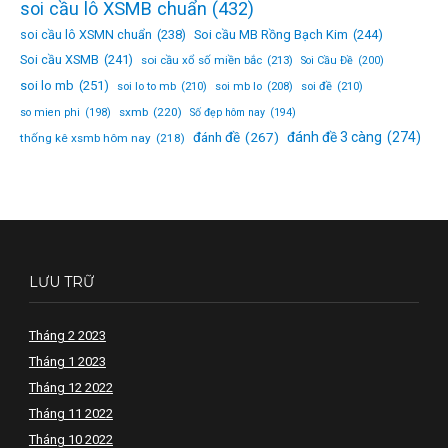
soi cầu lô XSMB chuẩn
(432)
soi cầu lô XSMN chuẩn
(238)
Soi cầu MB Rồng Bạch Kim
(244)
Soi cầu XSMB
(241)
soi cầu xổ số miền bắc
(213)
Soi Cầu Đề
(200)
soi lo mb
(251)
soi lo to mb
(210)
soi mb lo
(208)
soi đề
(210)
sxmb
(220)
so mien phi
(198)
Số đẹp hôm nay
(194)
đánh đề
(267)
đánh đề 3 càng
(274)
thống kê xsmb hôm nay
(218)
LƯU TRỮ
Tháng 2 2023
Tháng 1 2023
Tháng 12 2022
Tháng 11 2022
Tháng 10 2022