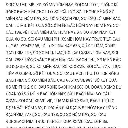
SOI CAU VIP MB, XỔ SỐ MB HÔM NAY, SOI CAU TOT, THỐNG KÊ
RỒNG BẠCH KIM, CHOT LO, SOI CẦU XỔ SỐ, THỐNG KÊ XỔ SỐ
MIỀN BẮC HÔM NAY, SOI RỒNG BẠCH KIM, SOI CẦU LÔ MIỀN BẮC,
CAU LO MB, KẾT QUẢ XỔ SỐ MIỀN BẮC HÔM NAY HÔM NAY, SOI
CẦU 188, KẾT QUẢ MIỀN BẮC HÔM NAY, XO SO HÔM NAY, KET
QUẢ XỔ SỐ, SOI CẦU MIỄN PHÍ, XSMB HÔM NAY TRỰC TIẾP, CẦU
ĐẸP 88, XSMB 888, LÔ ĐẸP HÔM NAY 666, XỔ SỐ HÔM, RỒNG
BẠCH KIM 247, SÔ XÔ MIÊN BAC, SOI CẦU XSMB HÔM NAY, SOI
CAU 2888, RỒNG VÀNG BẠCH KIM, CAU BACH THU, XS MIEN BẮC,
SO KQXSMB, SO XO MIÊN BAC, SỐ KQXSMB, SOI CẦU 777, TRỰC
TIẾP KQXSMB, SỔ KẾT QUA, SOI CAU BACH THU, LÔ TOP RỒNG
BẠCH KIM, SÔ XÔ MIÊN BẮC, CAU 666, XSMB888, SỔ KET QUẢ,
XS MB THU 2, SOI CẦU RỒNG BẠCH KIM 666, DU DOAN, XSMB DỰ
ĐOÁN XỔ SỐ MIỀN BẮC HÔM NAY, CẦU BẠCH KIM, SOI CÂU
XSMB, SOI CAU XSMB VIP, THAM KHẢO XSMB, BẠCH THỦ LÔ
ĐẸP NHẤT HÔM NAY, DỰ ĐOÁN GIẢI ĐẶC BIỆT HÔM NAY, RỒNG
BẠCH KIM 7777, SOI CAU 188, XO SỐ HÔM NAY, SOI CAU
RONGBACHKIM, TRUC TIEP KET QUA XSMB, CAU DEP 88,