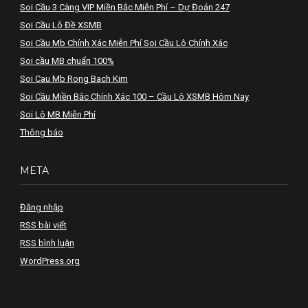
Soi Cầu 3 Càng VIP Miền Bắc Miễn Phí – Dự Đoán 247
Soi Cầu Lô Đề XSMB
Soi Cầu Mb Chính Xác Miễn Phí Soi Cầu Lô Chính Xác
Soi cầu MB chuẩn 100%
Soi Cau Mb Rong Bach Kim
Soi Cầu Miền Bắc Chính Xác 100 – Cầu Lô XSMB Hôm Nay
Soi Lô MB Miễn Phí
Thông báo
META
Đăng nhập
RSS bài viết
RSS bình luận
WordPress.org