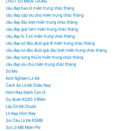
CHỐT SỐ MIỀN TRUNG
cầu đẹp bao lô miền trung chắc thắng
cầu đẹp cặp xíu chủ miền trung chắc thắng
cầu đẹp đặc biệt miền trung chắc thắng
cầu đẹp giải tám miền trung chắc thắng
cầu đẹp lô 3 số miền trung chắc thắng
cầu đẹp sớ đầu đuôi giải 8 miền trung chắc thắng
cầu đẹp sớ đầu đuôi giải đặc biệt miền trung chắc thắng
cầu đẹp song thủ lô miền trung chắc thắng
cầu đẹp xíu chủ miền trung chắc thắng
Sổ Mơ
Kinh Nghiệm Lô Đề
Cách Ăn Lô Đề Chiều Nay
Hôm Nay Đánh Con Gì
Dự đoán KQXS 3 Miền
Lấy Số Đề Chuẩn
Lô Đẹp Hôm Nay
Soi Cầu Lô Đề XSMB
Soi Lô MB Miễn Phí