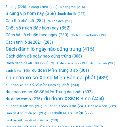
3 cang
(228)
3 cang xsmb
(220)
3 càng vip
(216)
3 càng víp hôm nay
(358)
bạch thủ lô
(227)
Cao thủ chốt số
(282)
cau de dep
(206)
Chốt số miền Bắc hôm nay
(352)
Cách bắt lô chuẩn theo ngày
(280)
Cách tính lô chuẩn
(198)
Cách tính lô đề 2021
(283)
Cách đánh lô ngày nào cũng trúng
(415)
Cách đánh đề ngày nào cũng trúng
(306)
Cách đánh đề ăn 100
(228)
Cặp lô đẹp hôm nay
(197)
danh lo mb
(208)
du doan Miền Trung 3 so
(301)
danh lo vip
(198)
du doan xo so Xổ số Miền Bắc dại phát
(439)
du doan xo so Xổ Số Miền Nam dại phát
(233)
du doan xo so Xổ Số Miền Trung dại phát
(302)
du doan XSMB 3 so
(454)
du doan xsmb
(276)
du doan XSMN 3 so
(241)
du doan XSMB vip
(215)
Dàn lô 4 con
(212)
Dàn đề 4 số miễn phí
(212)
Dự đoán KQXS 3 Miền
(227)
dự đoán kết quả xổ số miền bắc
(193)