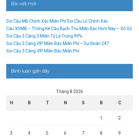
Bài viết mới
Soi Cầu Mb Chính Xác Miễn Phí Soi Cầu Lô Chính Xác
Cau XSMB – Thống Kê Cầu Bạch Thủ Miền Bắc Hôm Nay – Xổ Số
Soi Cầu 3 Càng 3 Miền Tỷ Lệ Trúng 99%
Soi Cầu 3 Càng VIP Miền Bắc Miễn Phí – Dự Đoán 247
Soi Cầu 3 Càng VIP Miền Bắc Miễn Phí
Bình luận gần đây
Tháng 8 2026
H
B
T
N
S
B
C
1
2
3
4
5
6
7
8
9