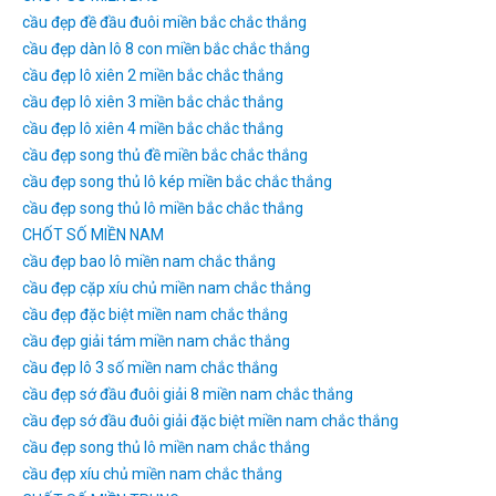
cầu đẹp đề đầu đuôi miền bắc chắc thắng
cầu đẹp dàn lô 8 con miền bắc chắc thắng
cầu đẹp lô xiên 2 miền bắc chắc thắng
cầu đẹp lô xiên 3 miền bắc chắc thắng
cầu đẹp lô xiên 4 miền bắc chắc thắng
cầu đẹp song thủ đề miền bắc chắc thắng
cầu đẹp song thủ lô kép miền bắc chắc thắng
cầu đẹp song thủ lô miền bắc chắc thắng
CHỐT SỐ MIỀN NAM
cầu đẹp bao lô miền nam chắc thắng
cầu đẹp cặp xíu chủ miền nam chắc thắng
cầu đẹp đặc biệt miền nam chắc thắng
cầu đẹp giải tám miền nam chắc thắng
cầu đẹp lô 3 số miền nam chắc thắng
cầu đẹp sớ đầu đuôi giải 8 miền nam chắc thắng
cầu đẹp sớ đầu đuôi giải đặc biệt miền nam chắc thắng
cầu đẹp song thủ lô miền nam chắc thắng
cầu đẹp xíu chủ miền nam chắc thắng