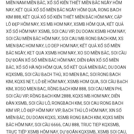
MIỀN NAM MIỀN BẮC, XỔ SỐ KIẾN THIẾT MIỀN BẮC NGÀY HÔM
NAY, KẾT QUẢ XỔ SỐ MIỀN BẮC NGÀY HÔM QUA, RONG BACH
KIM 888, KẾT QUẢ XỔ SỐ KIẾN THIẾT MIỀN BẮC HÔM NAY, CẶP
LÔ ĐẸP HÔM NAY, XS MB HOM NAY, XSMB HÔM QUA, KẾT QUẢ
XỔ SỐ HÔM NAY XSMB, SOI CAU VIP, DU DOAN XSMB HOM NAY,
SOI CẦU MIỀN BẮC HÔM NAY, SOI CAU MB RONG BACH KIM, XS
MIEN BAC HOM NAY, LO DEP HOM NAY, KẾT QUẢ XỔ SỐ MIỀN
BẮC NGÀY, KET QUA XSMB HOM NAY, XO SO MIỀN BẮC, SOI CẦU
DỰ ĐOÁN XỔ SỐ MIỀN BẮC HÔM NAY, DIỄN ĐÀN XỔ SỐ MIỀN
BẮC, XỔ SỐ HÀ NỘI HÔM QUA, SỔ KẾT QUẢ MIỀN BẮC, DU DOAN
KQXSMB, SOI CẦU BẠCH THỦ, XO MIEN BAC, SOI RONG BACH
KIM, KQXS NET, LÔ ĐỀ HÔM NAY, XSMB HOM QUA, SOI CẦU BẠCH
KIM, XOSO MIEN BAC, RỒNG BẠCH KIM 888, SOI CAU MIEN PHI,
SOI CẦU VIP, RỒNG BẠCH KIM 2888, KQXS MB HOM NAY, DIỄN
ĐÀN XSMB, SOI CẦU LÔ, RONGBACH KIM, SOI CAU RONG BACH
KIM VIP, LÔ ĐẸP HÔM NAY VIP, BẠCH THỦ LÔ HÔM NAY, XIN SỐ
MIỀN BẮC, DU DOAN KQXS, XSMB RONG BACH KIM, KQXS MIỀN
BẮC HÔM NAY, SOI CẦU 6666, CAU 888, TRUC TIEP KQXSMB,
TRỰC TIẾP XSMB HÔM NAY, DỰ ĐOÁN KQXSMB, XSMB SOI CAU,