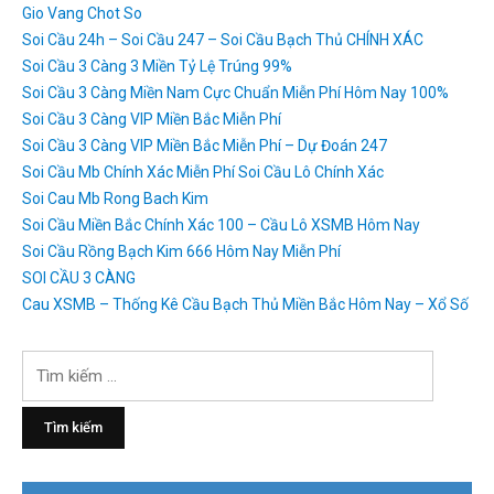
Gio Vang Chot So
Soi Cầu 24h – Soi Cầu 247 – Soi Cầu Bạch Thủ CHÍNH XÁC
Soi Cầu 3 Càng 3 Miền Tỷ Lệ Trúng 99%
Soi Cầu 3 Càng Miền Nam Cực Chuẩn Miễn Phí Hôm Nay 100%
Soi Cầu 3 Càng VIP Miền Bắc Miễn Phí
Soi Cầu 3 Càng VIP Miền Bắc Miễn Phí – Dự Đoán 247
Soi Cầu Mb Chính Xác Miễn Phí Soi Cầu Lô Chính Xác
Soi Cau Mb Rong Bach Kim
Soi Cầu Miền Bắc Chính Xác 100 – Cầu Lô XSMB Hôm Nay
Soi Cầu Rồng Bạch Kim 666 Hôm Nay Miễn Phí
SOI CẦU 3 CÀNG
Cau XSMB – Thống Kê Cầu Bạch Thủ Miền Bắc Hôm Nay – Xổ Số
Tìm
kiếm
cho: