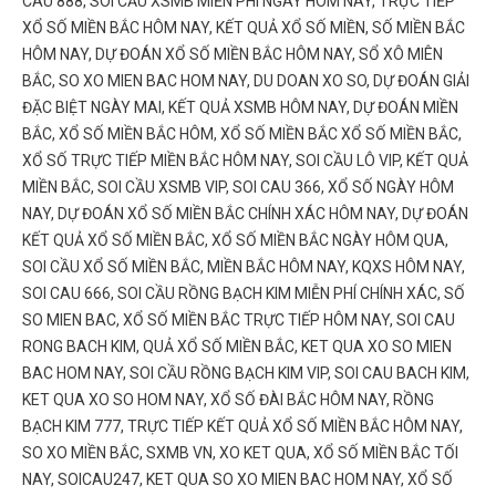
CAU 888, SOI CẦU XSMB MIỄN PHÍ NGÀY HÔM NAY, TRỰC TIẾP
XỔ SỐ MIỀN BẮC HÔM NAY, KẾT QUẢ XỔ SỐ MIỀN, SỐ MIỀN BẮC
HÔM NAY, DỰ ĐOÁN XỔ SỐ MIỀN BẮC HÔM NAY, SỔ XÔ MIÊN
BẮC, SO XO MIEN BAC HOM NAY, DU DOAN XO SO, DỰ ĐOÁN GIẢI
ĐẶC BIỆT NGÀY MAI, KẾT QUẢ XSMB HÔM NAY, DỰ ĐOÁN MIỀN
BẮC, XỔ SỐ MIỀN BẮC HÔM, XỔ SỐ MIỀN BẮC XỔ SỐ MIỀN BẮC,
XỔ SỐ TRỰC TIẾP MIỀN BẮC HÔM NAY, SOI CẦU LÔ VIP, KẾT QUẢ
MIỀN BẮC, SOI CẦU XSMB VIP, SOI CAU 366, XỔ SỐ NGÀY HÔM
NAY, DỰ ĐOÁN XỔ SỐ MIỀN BẮC CHÍNH XÁC HÔM NAY, DỰ ĐOÁN
KẾT QUẢ XỔ SỐ MIỀN BẮC, XỔ SỐ MIỀN BẮC NGÀY HÔM QUA,
SOI CẦU XỔ SỐ MIỀN BẮC, MIỀN BẮC HÔM NAY, KQXS HÔM NAY,
SOI CAU 666, SOI CẦU RỒNG BẠCH KIM MIỄN PHÍ CHÍNH XÁC, SỐ
SO MIEN BAC, XỔ SỐ MIỀN BẮC TRỰC TIẾP HÔM NAY, SOI CAU
RONG BACH KIM, QUẢ XỔ SỐ MIỀN BẮC, KET QUA XO SO MIEN
BAC HOM NAY, SOI CẦU RỒNG BẠCH KIM VIP, SOI CAU BACH KIM,
KET QUA XO SO HOM NAY, XỔ SỐ ĐÀI BẮC HÔM NAY, RỒNG
BẠCH KIM 777, TRỰC TIẾP KẾT QUẢ XỔ SỐ MIỀN BẮC HÔM NAY,
SO XO MIỀN BẮC, SXMB VN, XO KET QUA, XỔ SỐ MIỀN BẮC TỐI
NAY, SOICAU247, KET QUA SO XO MIEN BAC HOM NAY, XỔ SỐ