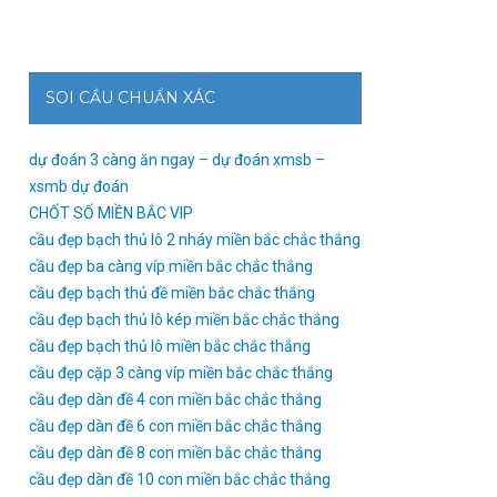
SOI CẦU CHUẨN XÁC
dự đoán 3 càng ăn ngay – dự đoán xmsb –
xsmb dự đoán
CHỐT SỐ MIỀN BẮC VIP
cầu đẹp bạch thủ lô 2 nháy miền bắc chắc thắng
cầu đẹp ba càng víp miền bắc chắc thắng
cầu đẹp bạch thủ đề miền bắc chắc thắng
cầu đẹp bạch thủ lô kép miền bắc chắc thắng
cầu đẹp bạch thủ lô miền bắc chắc thắng
cầu đẹp cặp 3 càng víp miền bắc chắc thắng
cầu đẹp dàn đề 4 con miền bắc chắc thắng
cầu đẹp dàn đề 6 con miền bắc chắc thắng
cầu đẹp dàn đề 8 con miền bắc chắc thắng
cầu đẹp dàn đề 10 con miền bắc chắc thắng