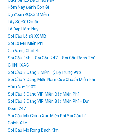
Cách Ăn Lô Đề Chiều Nay
Hôm Nay Đánh Con Gì
Dự đoán KQXS 3 Miền
Lấy Số Đề Chuẩn
Lô Đẹp Hôm Nay
Soi Cầu Lô Đề XSMB
Soi Lô MB Miễn Phí
Gio Vang Chot So
Soi Cầu 24h – Soi Cầu 247 – Soi Cầu Bạch Thủ
CHÍNH XÁC
Soi Cầu 3 Càng 3 Miền Tỷ Lệ Trúng 99%
Soi Cầu 3 Càng Miền Nam Cực Chuẩn Miễn Phí
Hôm Nay 100%
Soi Cầu 3 Càng VIP Miền Bắc Miễn Phí
Soi Cầu 3 Càng VIP Miền Bắc Miễn Phí – Dự
Đoán 247
Soi Cầu Mb Chính Xác Miễn Phí Soi Cầu Lô
Chính Xác
Soi Cau Mb Rong Bach Kim