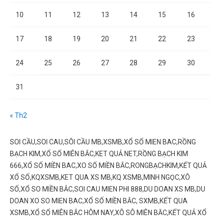
10
11
12
13
14
15
16
17
18
19
20
21
22
23
24
25
26
27
28
29
30
31
« Th2
SOI CẦU,SOI CAU,SÔI CẦU MB,XSMB,XỔ SỐ MIEN BAC,RỒNG
BẠCH KIM,XỔ SỐ MIÊN BẮC,KET QUẢ NET,RỒNG BẠCH KIM
666,XỔ SỐ MIỀN BAC,XO SỐ MIỀN BẮC,RONGBẠCHKIM,KẾT QUẢ
XỔ SỐ,KQXSMB,KET QUA XS MB,KQ XSMB,MINH NGỌC,XÔ
SỐ,XỔ SO MIỀN BẮC,SOI CAU MIEN PHI 888,DU DOAN XS MB,DU
DOAN XO SO MIEN BAC,XỔ SỐ MIỀN BẮC, SXMB,KẾT QUA
XSMB,XỔ SỐ MIÊN BẮC HÔM NAY,XÔ SÔ MIÊN BĂC,KẾT QUẢ XỔ