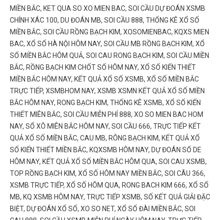
MIỀN BẮC, KET QUA SO XO MIEN BAC, SOI CẦU DỰ ĐOÁN XSMB
CHÍNH XÁC 100, DU ĐOÁN MB, SOI CẦU 888, THỐNG KÊ XỔ SỐ
MIỀN BẮC, SOI CẦU RỒNG BẠCH KIM, XOSOMIENBAC, KQXS MIEN
BAC, XỔ SỐ HÀ NỘI HÔM NAY, SOI CẦU MB RỒNG BẠCH KIM, XỔ
SỐ MIỀN BẮC HÔM QUẢ, SOI CAU RONG BẠCH KIM, SOI CẦU MIỀN
BẮC, RỒNG BẠCH KIM CHỐT SỐ HÔM NAY, XỔ SỐ KIẾN THIẾT
MIỀN BẮC HÔM NAY, KẾT QUẢ XỔ SỐ XSMB, XỔ SỐ MIỀN BẮC
TRỰC TIẾP, XSMBHOM NAY, XSMB XSMN KẾT QUẢ XỔ SỐ MIỀN
BẮC HÔM NAY, RONG BẠCH KIM, THỐNG KÊ XSMB, XỔ SỐ KIẾN
THIẾT MIÊN BẮC, SOI CẦU MIỄN PHÍ 888, XO SO MIEN BAC HOM
NAY, SỔ XÔ MIÊN BẮC HÔM NAY, SOI CẦU 666, TRỰC TIẾP KẾT
QUẢ XỔ SỐ MIỀN BẮC, CAU MB, RÔNG BẠCH KIM, KẾT QUẢ XỔ
SỐ KIẾN THIẾT MIỀN BẮC, KQXSMB HÔM NAY, DỰ ĐOÁN SỐ DE
HÔM NAY, KẾT QUẢ XỔ SỐ MIỀN BẮC HÔM QUA, SOI CAU XSMB,
TOP RỒNG BẠCH KIM, XỔ SỐ HÔM NAY MIỀN BẮC, SOI CÂU 366,
XSMB TRỰC TIẾP, XỔ SỐ HÔM QUA, RONG BACH KIM 666, XỔ SỐ
MB, KQ XSMB HÔM NAY, TRỰC TIẾP XSMB, SỐ KẾT QUẢ GIẢI ĐẶC
BIỆT, DỰ ĐOÁN XỔ SỐ, XO SO NET, XỔ SỐ ĐÀI MIỀN BẮC, SOI