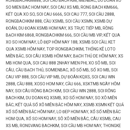
RONGBACHKIM888, SOI CẦU BACH KIM, MIENBAC, DU DOAN XO
SO MIEN BAC HOM NAY, SOI CAU XS MB, RONG BACH KIM666,
KẾT QUA XO SO, SOI CAU 6666, SOI CAU 777, SOI CẦU 2888,
RONGBACHKIM 888, CẦU XSMB, SOI CẦU XSMN, XSMB DỰ
ĐOÁN, DU ĐOAN XSMB HOM NAY, XS TRỰC TIẾP MB, RỒNG
BẠCH KIM 6868, RONGBACHKIM 666, SOI CẦU MB VIP, KẾT QUA
XO SO HOM NAY, LÔ ĐẸP HÔM NAY 188, XSMB SOI CẦU, KET
QUA XSMB HÔM NAY, TOP RONGBACHKIM, THỐNG KÊ LOTO
MIỀN BẮC, SOI CÂU XSMB HÔM NAY, BẠCH THỦ DE HÔM NAY, XS
MB HOM QUA, SOI CAU 888 2NHAY MIEN PHI, XO SÔ MB, SOI
CÂU, CẦU BẠCH THỦ, SOMIENBAC, XÔ SỐ MB, SỐ XO MB, SOI
CAU VIP 888, SOI CẦU VIP MB, DỰ ĐOÁN KQXS, SOI CAU WIN
2888, CẦU 888, XOSO HOM NAY, CẦU 666, XSKTMB NGÀY HÔM
NAY, SOI CÂU RÔNG BACH KIM, SOI CẦU WIN 2888, SOI RÔNG
BACH KIM, DU DOAN KQ XSMB, XO SỐ HOM NAY, SO XÔ MIÊN
BẮC, KẾT QUẢ SỔ XÔ MIÊN BẮC HÔM NAY, XSMB XSMN KẾT QUẢ
XỐ SỐ MIỀN BẮC HÔM NAY, LO ĐEP HOM NAY, XỔ SỐ MIỀN BẮC
HOM QUA, XỔ SO HOM NAY, SÔ XÔ MIÊN BÂC, CÂU XSMB, CAU
XS MB, RONGVANG BACHKIM, SOI CẦU MB HOM NAY, THONGKE