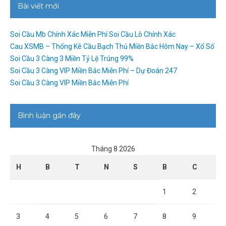
Bài viết mới
Soi Cầu Mb Chính Xác Miễn Phí Soi Cầu Lô Chính Xác
Cau XSMB – Thống Kê Cầu Bạch Thủ Miền Bắc Hôm Nay – Xổ Số
Soi Cầu 3 Càng 3 Miền Tỷ Lệ Trúng 99%
Soi Cầu 3 Càng VIP Miền Bắc Miễn Phí – Dự Đoán 247
Soi Cầu 3 Càng VIP Miền Bắc Miễn Phí
Bình luận gần đây
Tháng 8 2026
H
B
T
N
S
B
C
1
2
3
4
5
6
7
8
9