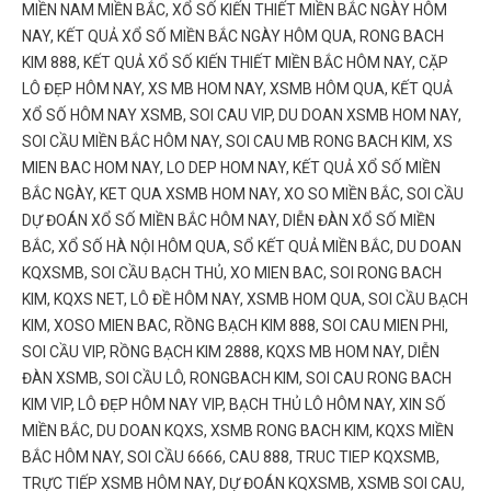
MIỀN NAM MIỀN BẮC, XỔ SỐ KIẾN THIẾT MIỀN BẮC NGÀY HÔM
NAY, KẾT QUẢ XỔ SỐ MIỀN BẮC NGÀY HÔM QUA, RONG BACH
KIM 888, KẾT QUẢ XỔ SỐ KIẾN THIẾT MIỀN BẮC HÔM NAY, CẶP
LÔ ĐẸP HÔM NAY, XS MB HOM NAY, XSMB HÔM QUA, KẾT QUẢ
XỔ SỐ HÔM NAY XSMB, SOI CAU VIP, DU DOAN XSMB HOM NAY,
SOI CẦU MIỀN BẮC HÔM NAY, SOI CAU MB RONG BACH KIM, XS
MIEN BAC HOM NAY, LO DEP HOM NAY, KẾT QUẢ XỔ SỐ MIỀN
BẮC NGÀY, KET QUA XSMB HOM NAY, XO SO MIỀN BẮC, SOI CẦU
DỰ ĐOÁN XỔ SỐ MIỀN BẮC HÔM NAY, DIỄN ĐÀN XỔ SỐ MIỀN
BẮC, XỔ SỐ HÀ NỘI HÔM QUA, SỔ KẾT QUẢ MIỀN BẮC, DU DOAN
KQXSMB, SOI CẦU BẠCH THỦ, XO MIEN BAC, SOI RONG BACH
KIM, KQXS NET, LÔ ĐỀ HÔM NAY, XSMB HOM QUA, SOI CẦU BẠCH
KIM, XOSO MIEN BAC, RỒNG BẠCH KIM 888, SOI CAU MIEN PHI,
SOI CẦU VIP, RỒNG BẠCH KIM 2888, KQXS MB HOM NAY, DIỄN
ĐÀN XSMB, SOI CẦU LÔ, RONGBACH KIM, SOI CAU RONG BACH
KIM VIP, LÔ ĐẸP HÔM NAY VIP, BẠCH THỦ LÔ HÔM NAY, XIN SỐ
MIỀN BẮC, DU DOAN KQXS, XSMB RONG BACH KIM, KQXS MIỀN
BẮC HÔM NAY, SOI CẦU 6666, CAU 888, TRUC TIEP KQXSMB,
TRỰC TIẾP XSMB HÔM NAY, DỰ ĐOÁN KQXSMB, XSMB SOI CAU,