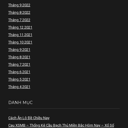
Tháng 9 2022
Tháng 8 2022
Tháng 7 2022
Tháng 12 2021
Tháng 11 2021
Tháng 10 2021
Tháng 9 2021
Tháng 8 2021
Tháng 7 2021
Tháng 6 2021
Tháng 5 2021
Tháng 4 2021
DANH MỤC
Cách Ăn Lô Đề Chiều Nay
Cau XSMB – Thống Kê Cầu Bạch Thủ Miền Bắc Hôm Nay – Xổ Số