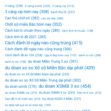
3 cang
(228)
3 cang xsmb
(220)
3 càng vip
(216)
3 càng víp hôm nay
(358)
bạch thủ lô
(227)
Cao thủ chốt số
(282)
cau de dep
(206)
Chốt số miền Bắc hôm nay
(352)
Cách bắt lô chuẩn theo ngày
(280)
Cách tính lô chuẩn
(198)
Cách tính lô đề 2021
(283)
Cách đánh lô ngày nào cũng trúng
(415)
Cách đánh đề ngày nào cũng trúng
(306)
Cách đánh đề ăn 100
(228)
Cặp lô đẹp hôm nay
(197)
danh lo mb
(208)
du doan Miền Trung 3 so
(301)
danh lo vip
(198)
du doan xo so Xổ số Miền Bắc dại phát
(439)
du doan xo so Xổ Số Miền Nam dại phát
(233)
du doan xo so Xổ Số Miền Trung dại phát
(302)
du doan XSMB 3 so
(454)
du doan xsmb
(276)
du doan XSMN 3 so
(241)
du doan XSMB vip
(215)
Dàn lô 4 con
(212)
Dàn đề 4 số miễn phí
(212)
Dự đoán KQXS 3 Miền
(227)
dự đoán kết quả xổ số miền bắc
(193)