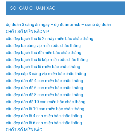
SOI CẦU CHUẨN XÁC
dự đoán 3 càng ăn ngay – dự đoán xmsb – xsmb dự đoán
CHỐT SỐ MIỀN BẮC VIP
cầu đẹp bạch thủ lô 2 nháy miền bắc chắc thắng
cầu đẹp ba càng víp miền bắc chắc thắng
cầu đẹp bạch thủ đề miền bắc chắc thắng
cầu đẹp bạch thủ lô kép miền bắc chắc thắng
cầu đẹp bạch thủ lô miền bắc chắc thắng
cầu đẹp cặp 3 càng víp miền bắc chắc thắng
cầu đẹp dàn đề 4 con miền bắc chắc thắng
cầu đẹp dàn đề 6 con miền bắc chắc thắng
cầu đẹp dàn đề 8 con miền bắc chắc thắng
cầu đẹp dàn đề 10 con miền bắc chắc thắng
cầu đẹp dàn lô 10 con miền bắc chắc thắng
cầu đẹp dàn lô 4 con miền bắc chắc thắng
cầu đẹp dàn lô 6 con miền bắc chắc thắng
CHỐT SỐ MIỀN BẮC