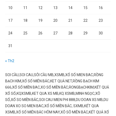
10
11
12
13
14
15
16
17
18
19
20
21
22
23
24
25
26
27
28
29
30
31
« Th2
SOI CẦU,SOI CAU,SÔI CẦU MB,XSMB,XỔ SỐ MIEN BAC,RỒNG
BẠCH KIM,XỔ SỐ MIÊN BẮC,KET QUẢ NET,RỒNG BẠCH KIM
666,XỔ SỐ MIỀN BAC,XO SỐ MIỀN BẮC,RONGBẠCHKIM,KẾT QUẢ
XỔ SỐ,KQXSMB,KET QUA XS MB,KQ XSMB,MINH NGỌC,XÔ
SỐ,XỔ SO MIỀN BẮC,SOI CAU MIEN PHI 888,DU DOAN XS MB,DU
DOAN XO SO MIEN BAC,XỔ SỐ MIỀN BẮC, SXMB,KẾT QUA
XSMB,XỔ SỐ MIÊN BẮC HÔM NAY,XÔ SÔ MIÊN BĂC,KẾT QUẢ XỔ