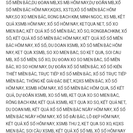
SỐ MIỀN BẮC,DU ĐOAN MB,XS MB HÔM NAY,DỰ ĐOÁN MB,XỔ
SỐ MIỀN BẮC HÔM NAY,KQXS, XSTD,XÔ SỐ MIỀN BẮC HÔM
NAY,SO XO MIEN BẮC, RONG BACH KIM, MINH NGOC, XS MB, KÊT
QUẢ XSMB HÔM NAY, XỔ SỐ HÔM NAY, KETQUA NET, SỐ XO
MIEN BAC, KẾT QUẢ XỔ SỐ MIÊN BẮC, XÔ SO, RONGBACHKIM, XỔ
SÔ, KẾT QUẢ XỔ SỐ MIỀN BẮC HÔM NAY, KẾT QUẢ XỔ SỐ MIÊN
BẮC HÔM NAY, XỔ SỐ, DU DOAN XSMB, XÔ SÔ MIÊN BĂC HÔM
NAY, KET QUA XSMB, SO XO MIEN BAC, SO KET QUA, SOI CAU
MB, XỔ SỐ MIỀN, SỐ XO, DU ĐOAN XO SO MIEN BAC, SỐ MIỀN
BẮC, XO SO HOM NAY, DỰ ĐOÁN XỔ SỐ MIỀN BẮC, XỔ SỐ KIẾN
THIẾT MIỀN BẮC, TRỰC TIẾP XỔ SỐ MIỀN BẮC, XỔ SỐ TRỰC TIẾP
MIỀN BẮC, THỐNG KÊ GIẢI ĐẶC BIỆT, KQXS MIỀN BẮC, XÔ SỐ
HÔM NAY, XSMB HÔM NAY, XỔ SỐ MIỀN BẮC HÔM QUA, SỔ KẾT
QUẢ, DỰ ĐOÁN XSMB, XO SỐ MB, KET QUA XO SO MIEN BAC,
RÔNG BACH KIM, KẾT QUẢ XSMB, KET QUA XO SO, KẾT QUẢ NET,
DU DOAN MB, KẾT QUẢ XỔ SỐ MIỀN BẮC NGÀY HÔM NAY, XỔ SỐ
MIỀN BẮC NGÀY HÔM NAY, XỔ SỐ ĐÀI BẮC, LÔ ĐẸP HÔM NAY,
KẾT QUẢ XỔ SỐ HÔM NAY, XSMB THU 2, KET QUA SO XO, KQXS
MIEN BẮC, SOI CẦU XSMB, KẾT QUẢ XỔ SỐ MB, XÔ SỐ HÔM NAY