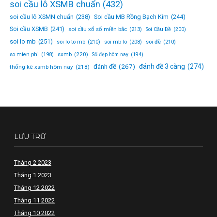
soi cầu lô XSMB chuẩn
(432)
soi cầu lô XSMN chuẩn
(238)
Soi cầu MB Rồng Bạch Kim
(244)
Soi cầu XSMB
(241)
soi cầu xổ số miền bắc
(213)
Soi Cầu Đề
(200)
soi lo mb
(251)
soi lo to mb
(210)
soi mb lo
(208)
soi đề
(210)
sxmb
(220)
so mien phi
(198)
Số đẹp hôm nay
(194)
đánh đề
(267)
đánh đề 3 càng
(274)
thống kê xsmb hôm nay
(218)
LƯU TRỮ
Tháng 2 2023
Tháng 1 2023
Tháng 12 2022
Tháng 11 2022
Tháng 10 2022