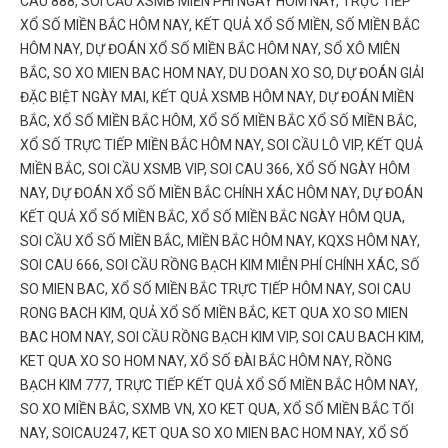
CAU 888, SOI CẦU XSMB MIỄN PHÍ NGÀY HÔM NAY, TRỰC TIẾP
XỔ SỐ MIỀN BẮC HÔM NAY, KẾT QUẢ XỔ SỐ MIỀN, SỐ MIỀN BẮC
HÔM NAY, DỰ ĐOÁN XỔ SỐ MIỀN BẮC HÔM NAY, SỔ XÔ MIÊN
BẮC, SO XO MIEN BAC HOM NAY, DU DOAN XO SO, DỰ ĐOÁN GIẢI
ĐẶC BIỆT NGÀY MAI, KẾT QUẢ XSMB HÔM NAY, DỰ ĐOÁN MIỀN
BẮC, XỔ SỐ MIỀN BẮC HÔM, XỔ SỐ MIỀN BẮC XỔ SỐ MIỀN BẮC,
XỔ SỐ TRỰC TIẾP MIỀN BẮC HÔM NAY, SOI CẦU LÔ VIP, KẾT QUẢ
MIỀN BẮC, SOI CẦU XSMB VIP, SOI CAU 366, XỔ SỐ NGÀY HÔM
NAY, DỰ ĐOÁN XỔ SỐ MIỀN BẮC CHÍNH XÁC HÔM NAY, DỰ ĐOÁN
KẾT QUẢ XỔ SỐ MIỀN BẮC, XỔ SỐ MIỀN BẮC NGÀY HÔM QUA,
SOI CẦU XỔ SỐ MIỀN BẮC, MIỀN BẮC HÔM NAY, KQXS HÔM NAY,
SOI CAU 666, SOI CẦU RỒNG BẠCH KIM MIỄN PHÍ CHÍNH XÁC, SỐ
SO MIEN BAC, XỔ SỐ MIỀN BẮC TRỰC TIẾP HÔM NAY, SOI CAU
RONG BACH KIM, QUẢ XỔ SỐ MIỀN BẮC, KET QUA XO SO MIEN
BAC HOM NAY, SOI CẦU RỒNG BẠCH KIM VIP, SOI CAU BACH KIM,
KET QUA XO SO HOM NAY, XỔ SỐ ĐÀI BẮC HÔM NAY, RỒNG
BẠCH KIM 777, TRỰC TIẾP KẾT QUẢ XỔ SỐ MIỀN BẮC HÔM NAY,
SO XO MIỀN BẮC, SXMB VN, XO KET QUA, XỔ SỐ MIỀN BẮC TỐI
NAY, SOICAU247, KET QUA SO XO MIEN BAC HOM NAY, XỔ SỐ