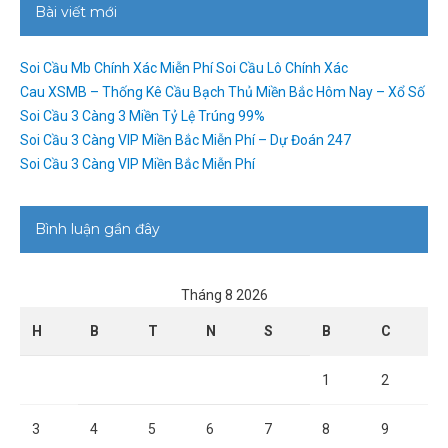
Bài viết mới
Soi Cầu Mb Chính Xác Miễn Phí Soi Cầu Lô Chính Xác
Cau XSMB – Thống Kê Cầu Bạch Thủ Miền Bắc Hôm Nay – Xổ Số
Soi Cầu 3 Càng 3 Miền Tỷ Lệ Trúng 99%
Soi Cầu 3 Càng VIP Miền Bắc Miễn Phí – Dự Đoán 247
Soi Cầu 3 Càng VIP Miền Bắc Miễn Phí
Bình luận gần đây
Tháng 8 2026
H
B
T
N
S
B
C
1
2
3
4
5
6
7
8
9