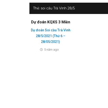
Thẻ:
soi cầu Trà Vinh 28/5
Dự đoán KQXS 3 Miền
Dự đoán Soi cầu Trà Vinh
28/5/2021 (Thứ 6 –
28/05/2021)
5 năm ago