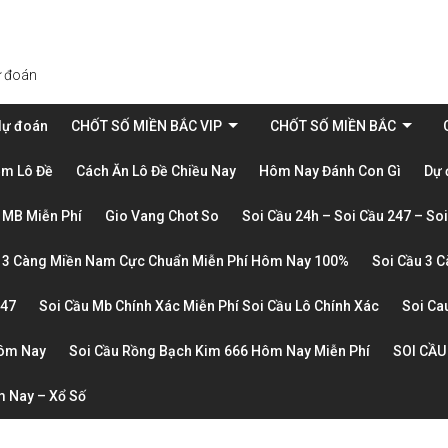
Skip
to
content
ự đoán
dự đoán
CHỐT SỐ MIỀN BẮC VIP
CHỐT SỐ MIỀN BẮC
ệm Lô Đề
Cách Ăn Lô Đề Chiều Nay
Hôm Nay Đánh Con Gì
Dự 
 MB Miễn Phí
Gio Vang Chot So
Soi Cầu 24h – Soi Cầu 247 – S
 3 Càng Miền Nam Cực Chuẩn Miễn Phí Hôm Nay 100%
Soi Cầu 3 C
247
Soi Cầu Mb Chính Xác Miễn Phí Soi Cầu Lô Chính Xác
Soi Ca
Hôm Nay
Soi Cầu Rồng Bạch Kim 666 Hôm Nay Miễn Phí
SOI CẦU
 Nay – Xổ Số