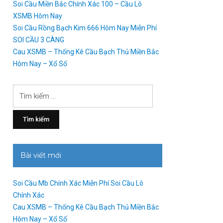
Soi Cầu Miền Bắc Chính Xác 100 – Cầu Lô
XSMB Hôm Nay
Soi Cầu Rồng Bạch Kim 666 Hôm Nay Miễn Phí
SOI CẦU 3 CÀNG
Cau XSMB – Thống Kê Cầu Bạch Thủ Miền Bắc
Hôm Nay – Xổ Số
Tìm
kiếm
cho:
Bài viết mới
Soi Cầu Mb Chính Xác Miễn Phí Soi Cầu Lô
Chính Xác
Cau XSMB – Thống Kê Cầu Bạch Thủ Miền Bắc
Hôm Nay – Xổ Số