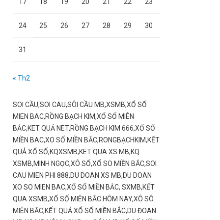
17
18
19
20
21
22
23
24
25
26
27
28
29
30
31
« Th2
SOI CẦU,SOI CAU,SÔI CẦU MB,XSMB,XỔ SỐ
MIEN BAC,RỒNG BẠCH KIM,XỔ SỐ MIÊN
BẮC,KET QUẢ NET,RỒNG BẠCH KIM 666,XỔ SỐ
MIỀN BAC,XO SỐ MIỀN BẮC,RONGBẠCHKIM,KẾT
QUẢ XỔ SỐ,KQXSMB,KET QUA XS MB,KQ
XSMB,MINH NGỌC,XÔ SỐ,XỔ SO MIỀN BẮC,SOI
CAU MIEN PHI 888,DU DOAN XS MB,DU DOAN
XO SO MIEN BAC,XỔ SỐ MIỀN BẮC, SXMB,KẾT
QUA XSMB,XỔ SỐ MIÊN BẮC HÔM NAY,XÔ SÔ
MIÊN BĂC,KẾT QUẢ XỔ SỐ MIỀN BẮC,DU ĐOAN