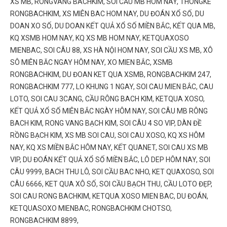
XS MB, RONGVANG BACHKIM, SOI CẦU MB HOM NAY, THONGKE
RONGBACHKIM, XS MIÊN BAC HOM NAY, DU ĐOÁN XỔ SỐ, DU
DOAN XO SỐ, DU DOAN KẾT QUẢ XỔ SỐ MIỀN BẮC, KẾT QUA MB,
KQ XSMB HOM NAY, KQ XS MB HOM NAY, KETQUAXOSO
MIENBAC, SOI CÂU 88, XS HÀ NỘI HOM NAY, SOI CẦU XS MB, XÔ
SÔ MIÊN BĂC NGAY HÔM NAY, XO MIEN BẮC, XSMB
RONGBACHKIM, DU ĐOAN KET QUA XSMB, RONGBACHKIM 247,
RONGBACHKIM 777, LO KHUNG 1 NGAY, SOI CAU MIEN BẮC, CAU
LOTO, SOI CAU 3CANG, CẦU RÔNG BACH KIM, KETQUA XOSO,
KẾT QUẢ XỔ SỐ MIÊN BẮC NGÀY HÔM NAY, SOI CÂU MB RÔNG
BACH KIM, RONG VANG BẠCH KIM, SOI CÂU 4 SO VIP, DÀN ĐỀ
RỒNG BẠCH KIM, XS MB SOI CAU, SOI CAU XOSO, KQ XS HÔM
NAY, KQ XS MIỀN BẮC HÔM NAY, KẾT QUANET, SOI CAU XS MB
VIP, DU ĐOÁN KẾT QUẢ XỔ SỐ MIỀN BẮC, LÔ DEP HÔM NAY, SOI
CÂU 9999, BACH THU LÔ, SOI CẦU BAC NHO, KET QUAXOSO, SOI
CÂU 6666, KET QUA XÔ SỐ, SOI CẦU BẠCH THU, CẦU LOTO ĐẸP,
SOI CAU RONG BACHKIM, KETQUA XOSO MIEN BAC, DU ĐOÁN,
KETQUASOXO MIENBAC, RONGBACHKIM CHOTSO,
RONGBACHKIM 8899,