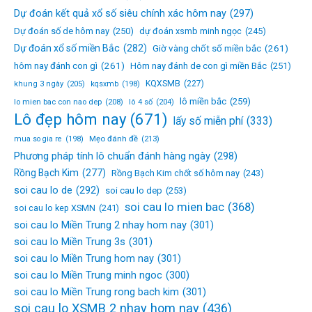
Dự đoán kết quả xổ số siêu chính xác hôm nay
(297)
Dự đoán số de hôm nay
(250)
dự đoán xsmb minh ngọc
(245)
Dự đoán xổ số miền Bắc
(282)
Giờ vàng chốt số miền bắc
(261)
hôm nay đánh con gì
(261)
Hôm nay đánh de con gì miền Bắc
(251)
KQXSMB
(227)
khung 3 ngày
(205)
kqsxmb
(198)
lô miền bắc
(259)
lo mien bac con nao dep
(208)
lô 4 số
(204)
Lô đẹp hôm nay
(671)
lấy số miễn phí
(333)
Mẹo đánh đề
(213)
mua so gia re
(198)
Phương pháp tính lô chuẩn đánh hàng ngày
(298)
Rồng Bạch Kim
(277)
Rồng Bạch Kim chốt số hôm nay
(243)
soi cau lo de
(292)
soi cau lo dep
(253)
soi cau lo mien bac
(368)
soi cau lo kep XSMN
(241)
soi cau lo Miền Trung 2 nhay hom nay
(301)
soi cau lo Miền Trung 3s
(301)
soi cau lo Miền Trung hom nay
(301)
soi cau lo Miền Trung minh ngoc
(300)
soi cau lo Miền Trung rong bach kim
(301)
soi cau lo XSMB 2 nhay hom nay
(436)