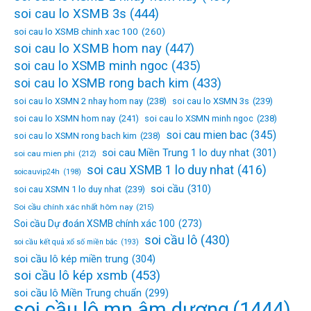
soi cau lo XSMB 3s
(444)
soi cau lo XSMB chinh xac 100
(260)
soi cau lo XSMB hom nay
(447)
soi cau lo XSMB minh ngoc
(435)
soi cau lo XSMB rong bach kim
(433)
soi cau lo XSMN 2 nhay hom nay
(238)
soi cau lo XSMN 3s
(239)
soi cau lo XSMN hom nay
(241)
soi cau lo XSMN minh ngoc
(238)
soi cau mien bac
(345)
soi cau lo XSMN rong bach kim
(238)
soi cau Miền Trung 1 lo duy nhat
(301)
soi cau mien phi
(212)
soi cau XSMB 1 lo duy nhat
(416)
soicauvip24h
(198)
soi cầu
(310)
soi cau XSMN 1 lo duy nhat
(239)
Soi cầu chính xác nhất hôm nay
(215)
Soi cầu Dự đoán XSMB chính xác 100
(273)
soi cầu lô
(430)
soi cầu kết quả xổ số miền bắc
(193)
soi cầu lô kép miền trung
(304)
soi cầu lô kép xsmb
(453)
soi cầu lô Miền Trung chuẩn
(299)
soi cầu lô mn âm dương
(1444)