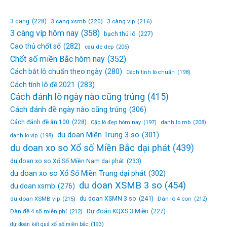
3 cang
(228)
3 cang xsmb
(220)
3 càng vip
(216)
3 càng víp hôm nay
(358)
bạch thủ lô
(227)
Cao thủ chốt số
(282)
cau de dep
(206)
Chốt số miền Bắc hôm nay
(352)
Cách bắt lô chuẩn theo ngày
(280)
Cách tính lô chuẩn
(198)
Cách tính lô đề 2021
(283)
Cách đánh lô ngày nào cũng trúng
(415)
Cách đánh đề ngày nào cũng trúng
(306)
Cách đánh đề ăn 100
(228)
Cặp lô đẹp hôm nay
(197)
danh lo mb
(208)
du doan Miền Trung 3 so
(301)
danh lo vip
(198)
du doan xo so Xổ số Miền Bắc dại phát
(439)
du doan xo so Xổ Số Miền Nam dại phát
(233)
du doan xo so Xổ Số Miền Trung dại phát
(302)
du doan XSMB 3 so
(454)
du doan xsmb
(276)
du doan XSMN 3 so
(241)
du doan XSMB vip
(215)
Dàn lô 4 con
(212)
Dàn đề 4 số miễn phí
(212)
Dự đoán KQXS 3 Miền
(227)
dự đoán kết quả xổ số miền bắc
(193)