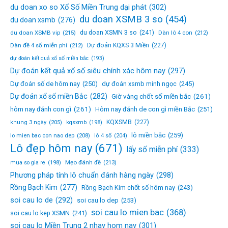
du doan xo so Xổ Số Miền Trung dại phát
(302)
du doan XSMB 3 so
(454)
du doan xsmb
(276)
du doan XSMN 3 so
(241)
du doan XSMB vip
(215)
Dàn lô 4 con
(212)
Dàn đề 4 số miễn phí
(212)
Dự đoán KQXS 3 Miền
(227)
dự đoán kết quả xổ số miền bắc
(193)
Dự đoán kết quả xổ số siêu chính xác hôm nay
(297)
Dự đoán số de hôm nay
(250)
dự đoán xsmb minh ngọc
(245)
Dự đoán xổ số miền Bắc
(282)
Giờ vàng chốt số miền bắc
(261)
hôm nay đánh con gì
(261)
Hôm nay đánh de con gì miền Bắc
(251)
KQXSMB
(227)
khung 3 ngày
(205)
kqsxmb
(198)
lô miền bắc
(259)
lo mien bac con nao dep
(208)
lô 4 số
(204)
Lô đẹp hôm nay
(671)
lấy số miễn phí
(333)
Mẹo đánh đề
(213)
mua so gia re
(198)
Phương pháp tính lô chuẩn đánh hàng ngày
(298)
Rồng Bạch Kim
(277)
Rồng Bạch Kim chốt số hôm nay
(243)
soi cau lo de
(292)
soi cau lo dep
(253)
soi cau lo mien bac
(368)
soi cau lo kep XSMN
(241)
soi cau lo Miền Trung 2 nhay hom nay
(301)