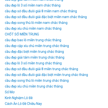
cầu đẹp lô 3 số miền nam chắc thắng
cầu đẹp sớ đầu đuôi giải 8 miền nam chắc thắng
cầu đẹp sớ đầu đuôi giải đặc biệt miền nam chắc thắng
cầu đẹp song thủ lô miền nam chắc thắng
cầu đẹp xíu chủ miền nam chắc thắng
CHỐT SỐ MIỀN TRUNG
cầu đẹp bao lô miền trung chắc thắng
cầu đẹp cặp xíu chủ miền trung chắc thắng
cầu đẹp đặc biệt miền trung chắc thắng
cầu đẹp giải tám miền trung chắc thắng
cầu đẹp lô 3 số miền trung chắc thắng
cầu đẹp sớ đầu đuôi giải 8 miền trung chắc thắng
cầu đẹp sớ đầu đuôi giải đặc biệt miền trung chắc thắng
cầu đẹp song thủ lô miền trung chắc thắng
cầu đẹp xíu chủ miền trung chắc thắng
Sổ Mơ
Kinh Nghiệm Lô Đề
Cách Ăn Lô Đề Chiều Nay