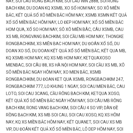
NAY, SOI CÂU RÔNG BACH KIM, SOI CẦU WIN 2888, SOI RÔNG
BACH KIM, DU DOAN KQ XSMB, XO SỐ HOM NAY, SO XÔ MIÊN
BẮC, KẾT QUẢ SỔ XÔ MIÊN BẮC HÔM NAY, XSMB XSMN KẾT QUẢ
XỐ SỐ MIỀN BẮC HÔM NAY, LO ĐEP HOM NAY, XỔ SỐ MIỀN BẮC
HOM QUA, XỔ SO HOM NAY, SÔ XÔ MIÊN BÂC, CÂU XSMB, CAU
XS MB, RONGVANG BACHKIM, SOI CẦU MB HOM NAY, THONGKE
RONGBACHKIM, XS MIÊN BAC HOM NAY, DU ĐOÁN XỔ SỐ, DU
DOAN XO SỐ, DU DOAN KẾT QUẢ XỔ SỐ MIỀN BẮC, KẾT QUA MB,
KQ XSMB HOM NAY, KQ XS MB HOM NAY, KETQUAXOSO
MIENBAC, SOI CÂU 88, XS HÀ NỘI HOM NAY, SOI CẦU XS MB, XÔ
SÔ MIÊN BĂC NGAY HÔM NAY, XO MIEN BẮC, XSMB
RONGBACHKIM, DU ĐOAN KET QUA XSMB, RONGBACHKIM 247,
RONGBACHKIM 777, LO KHUNG 1 NGAY, SOI CAU MIEN BẮC, CAU
LOTO, SOI CAU 3CANG, CẦU RÔNG BACH KIM, KETQUA XOSO,
KẾT QUẢ XỔ SỐ MIÊN BẮC NGÀY HÔM NAY, SOI CÂU MB RÔNG
BACH KIM, RONG VANG BẠCH KIM, SOI CÂU 4 SO VIP, DÀN ĐỀ
RỒNG BẠCH KIM, XS MB SOI CAU, SOI CAU XOSO, KQ XS HÔM
NAY, KQ XS MIỀN BẮC HÔM NAY, KẾT QUANET, SOI CAU XS MB
VIP, DU ĐOÁN KẾT QUẢ XỔ SỐ MIỀN BẮC, LÔ DEP HÔM NAY, SOI