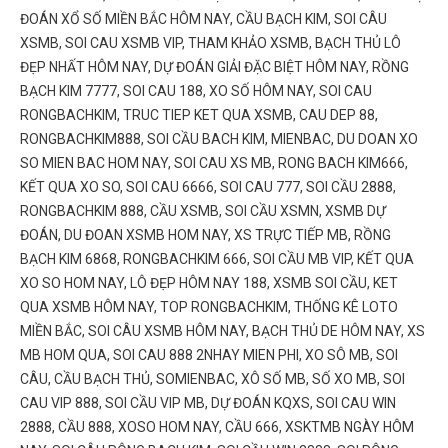
ĐOÁN XỔ SỐ MIỀN BẮC HÔM NAY, CẦU BẠCH KIM, SOI CÂU
XSMB, SOI CAU XSMB VIP, THAM KHẢO XSMB, BẠCH THỦ LÔ
ĐẸP NHẤT HÔM NAY, DỰ ĐOÁN GIẢI ĐẶC BIỆT HÔM NAY, RỒNG
BẠCH KIM 7777, SOI CAU 188, XO SỐ HÔM NAY, SOI CAU
RONGBACHKIM, TRUC TIEP KET QUA XSMB, CAU DEP 88,
RONGBACHKIM888, SOI CẦU BACH KIM, MIENBAC, DU DOAN XO
SO MIEN BAC HOM NAY, SOI CAU XS MB, RONG BACH KIM666,
KẾT QUA XO SO, SOI CAU 6666, SOI CAU 777, SOI CẦU 2888,
RONGBACHKIM 888, CẦU XSMB, SOI CẦU XSMN, XSMB DỰ
ĐOÁN, DU ĐOAN XSMB HOM NAY, XS TRỰC TIẾP MB, RỒNG
BẠCH KIM 6868, RONGBACHKIM 666, SOI CẦU MB VIP, KẾT QUA
XO SO HOM NAY, LÔ ĐẸP HÔM NAY 188, XSMB SOI CẦU, KET
QUA XSMB HÔM NAY, TOP RONGBACHKIM, THỐNG KÊ LOTO
MIỀN BẮC, SOI CÂU XSMB HÔM NAY, BẠCH THỦ DE HÔM NAY, XS
MB HOM QUA, SOI CAU 888 2NHAY MIEN PHI, XO SÔ MB, SOI
CÂU, CẦU BẠCH THỦ, SOMIENBAC, XÔ SỐ MB, SỐ XO MB, SOI
CAU VIP 888, SOI CẦU VIP MB, DỰ ĐOÁN KQXS, SOI CAU WIN
2888, CẦU 888, XOSO HOM NAY, CẦU 666, XSKTMB NGÀY HÔM