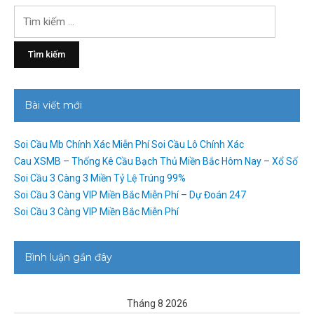
Tìm
kiếm
cho:
Bài viết mới
Soi Cầu Mb Chính Xác Miễn Phí Soi Cầu Lô Chính Xác
Cau XSMB – Thống Kê Cầu Bạch Thủ Miền Bắc Hôm Nay – Xổ Số
Soi Cầu 3 Càng 3 Miền Tỷ Lệ Trúng 99%
Soi Cầu 3 Càng VIP Miền Bắc Miễn Phí – Dự Đoán 247
Soi Cầu 3 Càng VIP Miền Bắc Miễn Phí
Bình luận gần đây
Tháng 8 2026