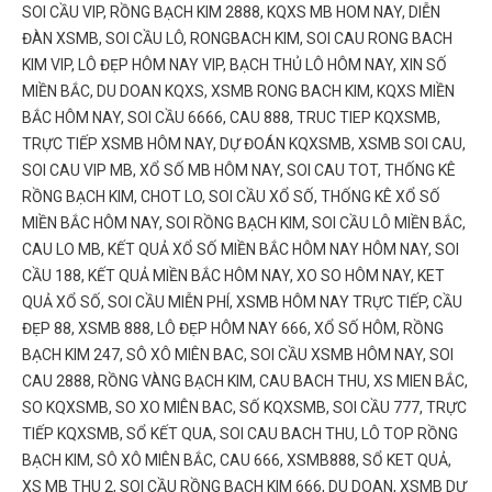
SOI CẦU VIP, RỒNG BẠCH KIM 2888, KQXS MB HOM NAY, DIỄN
ĐÀN XSMB, SOI CẦU LÔ, RONGBACH KIM, SOI CAU RONG BACH
KIM VIP, LÔ ĐẸP HÔM NAY VIP, BẠCH THỦ LÔ HÔM NAY, XIN SỐ
MIỀN BẮC, DU DOAN KQXS, XSMB RONG BACH KIM, KQXS MIỀN
BẮC HÔM NAY, SOI CẦU 6666, CAU 888, TRUC TIEP KQXSMB,
TRỰC TIẾP XSMB HÔM NAY, DỰ ĐOÁN KQXSMB, XSMB SOI CAU,
SOI CAU VIP MB, XỔ SỐ MB HÔM NAY, SOI CAU TOT, THỐNG KÊ
RỒNG BẠCH KIM, CHOT LO, SOI CẦU XỔ SỐ, THỐNG KÊ XỔ SỐ
MIỀN BẮC HÔM NAY, SOI RỒNG BẠCH KIM, SOI CẦU LÔ MIỀN BẮC,
CAU LO MB, KẾT QUẢ XỔ SỐ MIỀN BẮC HÔM NAY HÔM NAY, SOI
CẦU 188, KẾT QUẢ MIỀN BẮC HÔM NAY, XO SO HÔM NAY, KET
QUẢ XỔ SỐ, SOI CẦU MIỄN PHÍ, XSMB HÔM NAY TRỰC TIẾP, CẦU
ĐẸP 88, XSMB 888, LÔ ĐẸP HÔM NAY 666, XỔ SỐ HÔM, RỒNG
BẠCH KIM 247, SÔ XÔ MIÊN BAC, SOI CẦU XSMB HÔM NAY, SOI
CAU 2888, RỒNG VÀNG BẠCH KIM, CAU BACH THU, XS MIEN BẮC,
SO KQXSMB, SO XO MIÊN BAC, SỐ KQXSMB, SOI CẦU 777, TRỰC
TIẾP KQXSMB, SỔ KẾT QUA, SOI CAU BACH THU, LÔ TOP RỒNG
BẠCH KIM, SÔ XÔ MIÊN BẮC, CAU 666, XSMB888, SỔ KET QUẢ,
XS MB THU 2, SOI CẦU RỒNG BẠCH KIM 666, DU DOAN, XSMB DỰ