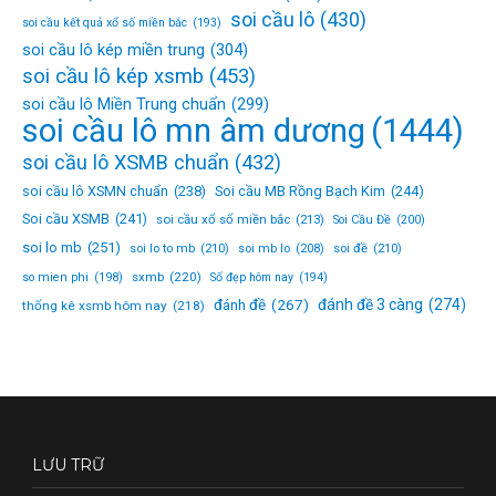
soi cầu lô
(430)
soi cầu kết quả xổ số miền bắc
(193)
soi cầu lô kép miền trung
(304)
soi cầu lô kép xsmb
(453)
soi cầu lô Miền Trung chuẩn
(299)
soi cầu lô mn âm dương
(1444)
soi cầu lô XSMB chuẩn
(432)
soi cầu lô XSMN chuẩn
(238)
Soi cầu MB Rồng Bạch Kim
(244)
Soi cầu XSMB
(241)
soi cầu xổ số miền bắc
(213)
Soi Cầu Đề
(200)
soi lo mb
(251)
soi lo to mb
(210)
soi mb lo
(208)
soi đề
(210)
sxmb
(220)
so mien phi
(198)
Số đẹp hôm nay
(194)
đánh đề
(267)
đánh đề 3 càng
(274)
thống kê xsmb hôm nay
(218)
LƯU TRỮ