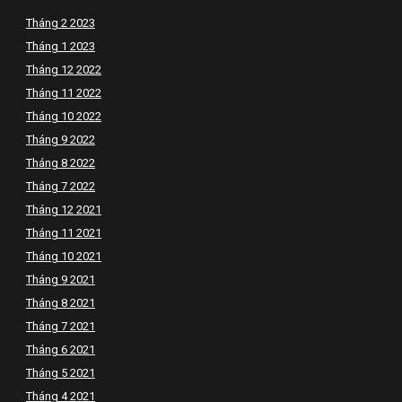
Tháng 2 2023
Tháng 1 2023
Tháng 12 2022
Tháng 11 2022
Tháng 10 2022
Tháng 9 2022
Tháng 8 2022
Tháng 7 2022
Tháng 12 2021
Tháng 11 2021
Tháng 10 2021
Tháng 9 2021
Tháng 8 2021
Tháng 7 2021
Tháng 6 2021
Tháng 5 2021
Tháng 4 2021