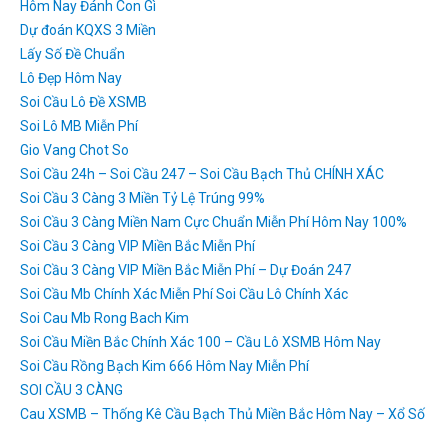
Hôm Nay Đánh Con Gì
Dự đoán KQXS 3 Miền
Lấy Số Đề Chuẩn
Lô Đẹp Hôm Nay
Soi Cầu Lô Đề XSMB
Soi Lô MB Miễn Phí
Gio Vang Chot So
Soi Cầu 24h – Soi Cầu 247 – Soi Cầu Bạch Thủ CHÍNH XÁC
Soi Cầu 3 Càng 3 Miền Tỷ Lệ Trúng 99%
Soi Cầu 3 Càng Miền Nam Cực Chuẩn Miễn Phí Hôm Nay 100%
Soi Cầu 3 Càng VIP Miền Bắc Miễn Phí
Soi Cầu 3 Càng VIP Miền Bắc Miễn Phí – Dự Đoán 247
Soi Cầu Mb Chính Xác Miễn Phí Soi Cầu Lô Chính Xác
Soi Cau Mb Rong Bach Kim
Soi Cầu Miền Bắc Chính Xác 100 – Cầu Lô XSMB Hôm Nay
Soi Cầu Rồng Bạch Kim 666 Hôm Nay Miễn Phí
SOI CẦU 3 CÀNG
Cau XSMB – Thống Kê Cầu Bạch Thủ Miền Bắc Hôm Nay – Xổ Số