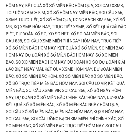
HÔM NAY, KẾT QUẢ XỔ SỐ MIỀN BẮC HÔM QUA, SOI CAU XSMB,
TOP RỒNG BẠCH KIM, XỔ SỐ HÔM NAY MIỀN BẮC, SOI CÂU 366,
XSMB TRỰC TIẾP, XỔ SỐ HÔM QUA, RONG BACH KIM 666, XỔ SỐ
MB, KQ XSMB HÔM NAY, TRỰC TIẾP XSMB, SỐ KẾT QUẢ GIẢI ĐẶC
BIỆT, DỰ ĐOÁN XỔ SỐ, XO SO NET, XỔ SỐ ĐÀI MIỀN BẮC, SOI
CAU 888, SOI CẦU XSMB MIỄN PHÍ NGÀY HÔM NAY, TRỰC TIẾP
XỔ SỐ MIỀN BẮC HÔM NAY, KẾT QUẢ XỔ SỐ MIỀN, SỐ MIỀN BẮC
HÔM NAY, DỰ ĐOÁN XỔ SỐ MIỀN BẮC HÔM NAY, SỔ XÔ MIÊN
BẮC, SO XO MIEN BAC HOM NAY, DU DOAN XO SO, DỰ ĐOÁN GIẢI
ĐẶC BIỆT NGÀY MAI, KẾT QUẢ XSMB HÔM NAY, DỰ ĐOÁN MIỀN
BẮC, XỔ SỐ MIỀN BẮC HÔM, XỔ SỐ MIỀN BẮC XỔ SỐ MIỀN BẮC,
XỔ SỐ TRỰC TIẾP MIỀN BẮC HÔM NAY, SOI CẦU LÔ VIP, KẾT QUẢ
MIỀN BẮC, SOI CẦU XSMB VIP, SOI CAU 366, XỔ SỐ NGÀY HÔM
NAY, DỰ ĐOÁN XỔ SỐ MIỀN BẮC CHÍNH XÁC HÔM NAY, DỰ ĐOÁN
KẾT QUẢ XỔ SỐ MIỀN BẮC, XỔ SỐ MIỀN BẮC NGÀY HÔM QUA,
SOI CẦU XỔ SỐ MIỀN BẮC, MIỀN BẮC HÔM NAY, KQXS HÔM NAY,
SOI CAU 666, SOI CẦU RỒNG BẠCH KIM MIỄN PHÍ CHÍNH XÁC, SỐ
SO MIEN BAC, XỔ SỐ MIỀN BẮC TRỰC TIẾP HÔM NAY, SOI CAU