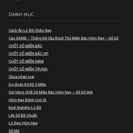
DANH MỤC
Cách Ăn Lô Đề Chiều Nay
Cau XSMB – Thống Kê Cầu Bạch Thủ Miền Bắc Hôm Nay – Xổ Số
CHỐT SỐ MIỀN BẮC
CHỐT SỐ MIỀN BẮC VIP
CHỐT SỐ MIỀN NAM
CHỐT SỐ MIỀN TRUNG
Chưa phân loại
Dự đoán KQXS 3 Miền
Giờ Vàng Chốt Số Miền Bắc Hôm Nay – Xổ Số 666
Hôm Nay Đánh Con Gì
Kinh Nghiệm Lô Đề
Lấy Số Đề Chuẩn
Lô Đẹp Hôm Nay
Sổ Mơ