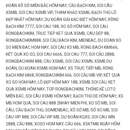
ĐOÁN XỔ SỐ MIỀN BẮC HÔM NAY, CẦU BẠCH KIM, SOI CÂU
XSMB, SOI CAU XSMB VIP, THAM KHẢO XSMB, BẠCH THỦ LÔ
ĐẸP NHẤT HÔM NAY, DỰ ĐOÁN GIẢI ĐẶC BIỆT HÔM NAY, RỒNG
BẠCH KIM 7777, SOI CAU 188, XO SỐ HÔM NAY, SOI CAU
RONGBACHKIM, TRUC TIEP KET QUA XSMB, CAU DEP 88,
RONGBACHKIM888, SOI CẦU BACH KIM, MIENBAC, DU DOAN XO
SO MIEN BAC HOM NAY, SOI CAU XS MB, RONG BACH KIM666,
KẾT QUA XO SO, SOI CAU 6666, SOI CAU 777, SOI CẦU 2888,
RONGBACHKIM 888, CẦU XSMB, SOI CẦU XSMN, XSMB DỰ
ĐOÁN, DU ĐOAN XSMB HOM NAY, XS TRỰC TIẾP MB, RỒNG
BẠCH KIM 6868, RONGBACHKIM 666, SOI CẦU MB VIP, KẾT QUA
XO SO HOM NAY, LÔ ĐẸP HÔM NAY 188, XSMB SOI CẦU, KET
QUA XSMB HÔM NAY, TOP RONGBACHKIM, THỐNG KÊ LOTO
MIỀN BẮC, SOI CÂU XSMB HÔM NAY, BẠCH THỦ DE HÔM NAY, XS
MB HOM QUA, SOI CAU 888 2NHAY MIEN PHI, XO SÔ MB, SOI
CÂU, CẦU BẠCH THỦ, SOMIENBAC, XÔ SỐ MB, SỐ XO MB, SOI
CAU VIP 888, SOI CẦU VIP MB, DỰ ĐOÁN KQXS, SOI CAU WIN
2888, CẦU 888, XOSO HOM NAY, CẦU 666, XSKTMB NGÀY HÔM