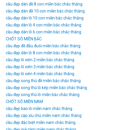
cầu đẹp dàn đề 8 con miền bắc chắc thắng
cầu đẹp dàn đề 10 con miền bắc chắc thắng
cầu đẹp dàn lô 10 con miền bắc chắc thắng
cầu đẹp dàn lô 4 con miền bắc chắc thắng
cầu đẹp dàn lô 6 con miền bắc chắc thắng
CHỐT SỐ MIỀN BẮC
cầu đẹp đề đầu đuôi miền bắc chắc thắng
cầu đẹp dàn lô 8 con miền bắc chắc thắng
cầu đẹp lô xiên 2 miền bắc chắc thắng
cầu đẹp lô xiên 3 miền bắc chắc thắng
cầu đẹp lô xiên 4 miền bắc chắc thắng
cầu đẹp song thủ đề miền bắc chắc thắng
cầu đẹp song thủ lô kép miền bắc chắc thắng
cầu đẹp song thủ lô miền bắc chắc thắng
CHỐT SỐ MIỀN NAM
cầu đẹp bao lô miền nam chắc thắng
cầu đẹp cặp xíu chủ miền nam chắc thắng
cầu đẹp đặc biệt miền nam chắc thắng
cầu đẹp giải tám miền nam chắc thắng