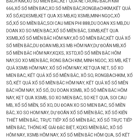
BẠCH KIM,XỔ SỐ MIÊN BẮC,KET QUẢ NET,RỒNG BẠCH KIM
666,XỔ SỐ MIỀN BAC,XO SỐ MIỀN BẮC,RONGBẠCHKIM,KẾT QUẢ
XỔ SỐ,KQXSMB,KET QUA XS MB,KQ XSMB,MINH NGỌC,XÔ
SỐ,XỔ SO MIỀN BẮC,SOI CAU MIEN PHI 888,DU DOAN XS MB,DU
DOAN XO SO MIEN BAC,XỔ SỐ MIỀN BẮC, SXMB,KẾT QUA
XSMB,XỔ SỐ MIÊN BẮC HÔM NAY,XÔ SÔ MIÊN BĂC,KẾT QUẢ XỔ
SỐ MIỀN BẮC,DU ĐOAN MB,XS MB HÔM NAY,DỰ ĐOÁN MB,XỔ
SỐ MIỀN BẮC HÔM NAY,KQXS, XSTD,XÔ SỐ MIỀN BẮC HÔM
NAY,SO XO MIEN BẮC, RONG BACH KIM, MINH NGOC, XS MB, KÊT
QUẢ XSMB HÔM NAY, XỔ SỐ HÔM NAY, KETQUA NET, SỐ XO
MIEN BAC, KẾT QUẢ XỔ SỐ MIÊN BẮC, XÔ SO, RONGBACHKIM, XỔ
SÔ, KẾT QUẢ XỔ SỐ MIỀN BẮC HÔM NAY, KẾT QUẢ XỔ SỐ MIÊN
BẮC HÔM NAY, XỔ SỐ, DU DOAN XSMB, XÔ SÔ MIÊN BĂC HÔM
NAY, KET QUA XSMB, SO XO MIEN BAC, SO KET QUA, SOI CAU
MB, XỔ SỐ MIỀN, SỐ XO, DU ĐOAN XO SO MIEN BAC, SỐ MIỀN
BẮC, XO SO HOM NAY, DỰ ĐOÁN XỔ SỐ MIỀN BẮC, XỔ SỐ KIẾN
THIẾT MIỀN BẮC, TRỰC TIẾP XỔ SỐ MIỀN BẮC, XỔ SỐ TRỰC TIẾP
MIỀN BẮC, THỐNG KÊ GIẢI ĐẶC BIỆT, KQXS MIỀN BẮC, XÔ SỐ
HÔM NAY, XSMB HÔM NAY, XỔ SỐ MIỀN BẮC HÔM QUA, SỔ KẾT