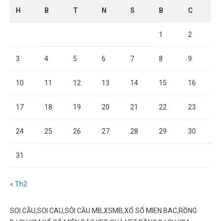
H
B
T
N
S
B
C
1
2
3
4
5
6
7
8
9
10
11
12
13
14
15
16
17
18
19
20
21
22
23
24
25
26
27
28
29
30
31
« Th2
SOI CẦU,SOI CAU,SÔI CẦU MB,XSMB,XỔ SỐ MIEN BAC,RỒNG