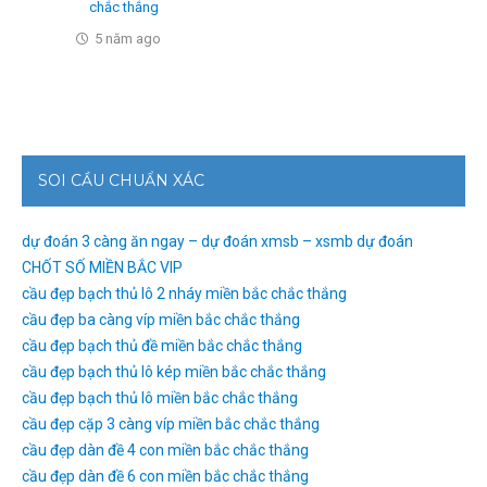
chắc thắng
5 năm ago
SOI CẦU CHUẨN XÁC
dự đoán 3 càng ăn ngay – dự đoán xmsb – xsmb dự đoán
CHỐT SỐ MIỀN BẮC VIP
cầu đẹp bạch thủ lô 2 nháy miền bắc chắc thắng
cầu đẹp ba càng víp miền bắc chắc thắng
cầu đẹp bạch thủ đề miền bắc chắc thắng
cầu đẹp bạch thủ lô kép miền bắc chắc thắng
cầu đẹp bạch thủ lô miền bắc chắc thắng
cầu đẹp cặp 3 càng víp miền bắc chắc thắng
cầu đẹp dàn đề 4 con miền bắc chắc thắng
cầu đẹp dàn đề 6 con miền bắc chắc thắng