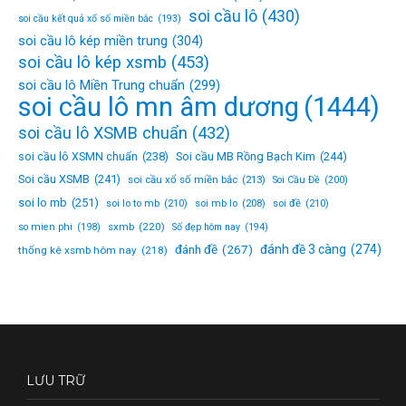
soi cầu lô
(430)
soi cầu kết quả xổ số miền bắc
(193)
soi cầu lô kép miền trung
(304)
soi cầu lô kép xsmb
(453)
soi cầu lô Miền Trung chuẩn
(299)
soi cầu lô mn âm dương
(1444)
soi cầu lô XSMB chuẩn
(432)
soi cầu lô XSMN chuẩn
(238)
Soi cầu MB Rồng Bạch Kim
(244)
Soi cầu XSMB
(241)
soi cầu xổ số miền bắc
(213)
Soi Cầu Đề
(200)
soi lo mb
(251)
soi lo to mb
(210)
soi mb lo
(208)
soi đề
(210)
sxmb
(220)
so mien phi
(198)
Số đẹp hôm nay
(194)
đánh đề
(267)
đánh đề 3 càng
(274)
thống kê xsmb hôm nay
(218)
LƯU TRỮ