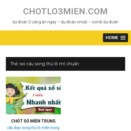
Skip
to
CHOTLO3MIEN.COM
content
dự đoán 3 càng ăn ngay – dự đoán xmsb – xsmb dự đoán
HOME
Thẻ:
soi cầu song thủ lô mt chuẩn
CHỐT SỐ MIỀN TRUNG
cầu đẹp song thủ lô miền trung