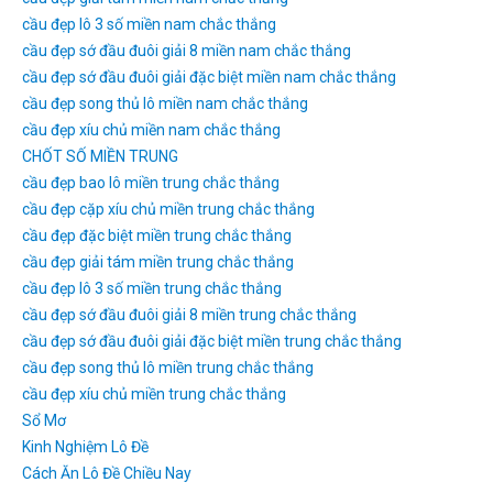
cầu đẹp lô 3 số miền nam chắc thắng
cầu đẹp sớ đầu đuôi giải 8 miền nam chắc thắng
cầu đẹp sớ đầu đuôi giải đặc biệt miền nam chắc thắng
cầu đẹp song thủ lô miền nam chắc thắng
cầu đẹp xíu chủ miền nam chắc thắng
CHỐT SỐ MIỀN TRUNG
cầu đẹp bao lô miền trung chắc thắng
cầu đẹp cặp xíu chủ miền trung chắc thắng
cầu đẹp đặc biệt miền trung chắc thắng
cầu đẹp giải tám miền trung chắc thắng
cầu đẹp lô 3 số miền trung chắc thắng
cầu đẹp sớ đầu đuôi giải 8 miền trung chắc thắng
cầu đẹp sớ đầu đuôi giải đặc biệt miền trung chắc thắng
cầu đẹp song thủ lô miền trung chắc thắng
cầu đẹp xíu chủ miền trung chắc thắng
Sổ Mơ
Kinh Nghiệm Lô Đề
Cách Ăn Lô Đề Chiều Nay