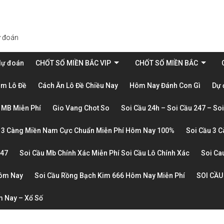
Skip
to
content
ự đoán
dự đoán
CHỐT SỐ MIỀN BẮC VIP
CHỐT SỐ MIỀN BẮC
ệm Lô Đề
Cách Ăn Lô Đề Chiều Nay
Hôm Nay Đánh Con Gì
Dự 
 MB Miễn Phí
Gio Vang Chot So
Soi Cầu 24h – Soi Cầu 247 – S
 3 Càng Miền Nam Cực Chuẩn Miễn Phí Hôm Nay 100%
Soi Cầu 3 C
247
Soi Cầu Mb Chính Xác Miễn Phí Soi Cầu Lô Chính Xác
Soi Ca
Hôm Nay
Soi Cầu Rồng Bạch Kim 666 Hôm Nay Miễn Phí
SOI CẦU
 Nay – Xổ Số