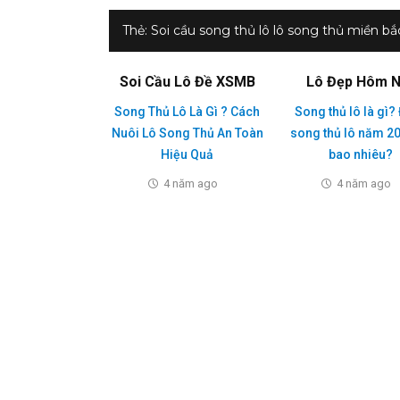
Thẻ:
Soi cầu song thủ lô lô song thủ miền bắ
Soi Cầu Lô Đề XSMB
Lô Đẹp Hôm 
Song Thủ Lô Là Gì ? Cách
Song thủ lô là gì?
Nuôi Lô Song Thủ An Toàn
song thủ lô năm 2
Hiệu Quả
bao nhiêu?
4 năm ago
4 năm ago