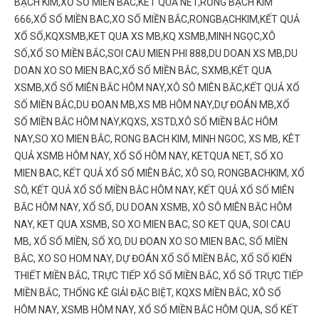
BẠCH KIM,XỔ SỐ MIÊN BẮC,KET QUẢ NET,RỒNG BẠCH KIM
666,XỔ SỐ MIỀN BAC,XO SỐ MIỀN BẮC,RONGBẠCHKIM,KẾT QUẢ
XỔ SỐ,KQXSMB,KET QUA XS MB,KQ XSMB,MINH NGỌC,XÔ
SỐ,XỔ SO MIỀN BẮC,SOI CAU MIEN PHI 888,DU DOAN XS MB,DU
DOAN XO SO MIEN BAC,XỔ SỐ MIỀN BẮC, SXMB,KẾT QUA
XSMB,XỔ SỐ MIÊN BẮC HÔM NAY,XÔ SÔ MIÊN BĂC,KẾT QUẢ XỔ
SỐ MIỀN BẮC,DU ĐOAN MB,XS MB HÔM NAY,DỰ ĐOÁN MB,XỔ
SỐ MIỀN BẮC HÔM NAY,KQXS, XSTD,XÔ SỐ MIỀN BẮC HÔM
NAY,SO XO MIEN BẮC, RONG BACH KIM, MINH NGOC, XS MB, KÊT
QUẢ XSMB HÔM NAY, XỔ SỐ HÔM NAY, KETQUA NET, SỐ XO
MIEN BAC, KẾT QUẢ XỔ SỐ MIÊN BẮC, XÔ SO, RONGBACHKIM, XỔ
SÔ, KẾT QUẢ XỔ SỐ MIỀN BẮC HÔM NAY, KẾT QUẢ XỔ SỐ MIÊN
BẮC HÔM NAY, XỔ SỐ, DU DOAN XSMB, XÔ SÔ MIÊN BĂC HÔM
NAY, KET QUA XSMB, SO XO MIEN BAC, SO KET QUA, SOI CAU
MB, XỔ SỐ MIỀN, SỐ XO, DU ĐOAN XO SO MIEN BAC, SỐ MIỀN
BẮC, XO SO HOM NAY, DỰ ĐOÁN XỔ SỐ MIỀN BẮC, XỔ SỐ KIẾN
THIẾT MIỀN BẮC, TRỰC TIẾP XỔ SỐ MIỀN BẮC, XỔ SỐ TRỰC TIẾP
MIỀN BẮC, THỐNG KÊ GIẢI ĐẶC BIỆT, KQXS MIỀN BẮC, XÔ SỐ
HÔM NAY, XSMB HÔM NAY, XỔ SỐ MIỀN BẮC HÔM QUA, SỔ KẾT