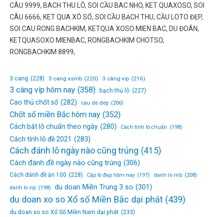
CÂU 9999, BACH THU LÔ, SOI CẦU BAC NHO, KET QUAXOSO, SOI
CÂU 6666, KET QUA XÔ SỐ, SOI CẦU BẠCH THU, CẦU LOTO ĐẸP,
SOI CAU RONG BACHKIM, KETQUA XOSO MIEN BAC, DU ĐOÁN,
KETQUASOXO MIENBAC, RONGBACHKIM CHOTSO,
RONGBACHKIM 8899,
3 cang
(228)
3 cang xsmb
(220)
3 càng vip
(216)
3 càng víp hôm nay
(358)
bạch thủ lô
(227)
Cao thủ chốt số
(282)
cau de dep
(206)
Chốt số miền Bắc hôm nay
(352)
Cách bắt lô chuẩn theo ngày
(280)
Cách tính lô chuẩn
(198)
Cách tính lô đề 2021
(283)
Cách đánh lô ngày nào cũng trúng
(415)
Cách đánh đề ngày nào cũng trúng
(306)
Cách đánh đề ăn 100
(228)
Cặp lô đẹp hôm nay
(197)
danh lo mb
(208)
du doan Miền Trung 3 so
(301)
danh lo vip
(198)
du doan xo so Xổ số Miền Bắc dại phát
(439)
du doan xo so Xổ Số Miền Nam dại phát
(233)