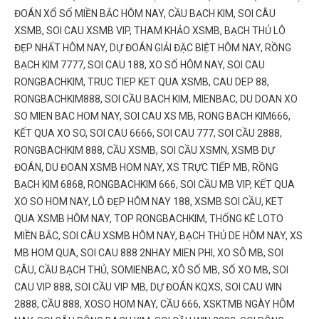
ĐOÁN XỔ SỐ MIỀN BẮC HÔM NAY, CẦU BẠCH KIM, SOI CÂU
XSMB, SOI CAU XSMB VIP, THAM KHẢO XSMB, BẠCH THỦ LÔ
ĐẸP NHẤT HÔM NAY, DỰ ĐOÁN GIẢI ĐẶC BIỆT HÔM NAY, RỒNG
BẠCH KIM 7777, SOI CAU 188, XO SỐ HÔM NAY, SOI CAU
RONGBACHKIM, TRUC TIEP KET QUA XSMB, CAU DEP 88,
RONGBACHKIM888, SOI CẦU BACH KIM, MIENBAC, DU DOAN XO
SO MIEN BAC HOM NAY, SOI CAU XS MB, RONG BACH KIM666,
KẾT QUA XO SO, SOI CAU 6666, SOI CAU 777, SOI CẦU 2888,
RONGBACHKIM 888, CẦU XSMB, SOI CẦU XSMN, XSMB DỰ
ĐOÁN, DU ĐOAN XSMB HOM NAY, XS TRỰC TIẾP MB, RỒNG
BẠCH KIM 6868, RONGBACHKIM 666, SOI CẦU MB VIP, KẾT QUA
XO SO HOM NAY, LÔ ĐẸP HÔM NAY 188, XSMB SOI CẦU, KET
QUA XSMB HÔM NAY, TOP RONGBACHKIM, THỐNG KÊ LOTO
MIỀN BẮC, SOI CÂU XSMB HÔM NAY, BẠCH THỦ DE HÔM NAY, XS
MB HOM QUA, SOI CAU 888 2NHAY MIEN PHI, XO SÔ MB, SOI
CÂU, CẦU BẠCH THỦ, SOMIENBAC, XÔ SỐ MB, SỐ XO MB, SOI
CAU VIP 888, SOI CẦU VIP MB, DỰ ĐOÁN KQXS, SOI CAU WIN
2888, CẦU 888, XOSO HOM NAY, CẦU 666, XSKTMB NGÀY HÔM