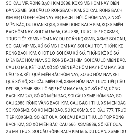
SOI CẦU VIP, RỒNG BẠCH KIM 2888, KQXS MB HOM NAY, DIỄN
ĐÀN XSMB, SOI CẦU LÔ, RONGBACH KIM, SOI CAU RONG BACH
KIM VIP, LÔ ĐẸP HÔM NAY VIP, BẠCH THỦ LÔ HÔM NAY, XIN SỐ
MIỀN BẮC, DU DOAN KQXS, XSMB RONG BACH KIM, KQXS MIỀN
BẮC HÔM NAY, SOI CẦU 6666, CAU 888, TRUC TIEP KQXSMB,
TRỰC TIẾP XSMB HÔM NAY, DỰ ĐOÁN KQXSMB, XSMB SOI CAU,
SOI CAU VIP MB, XỔ SỐ MB HÔM NAY, SOI CAU TOT, THỐNG KÊ
RỒNG BẠCH KIM, CHOT LO, SOI CẦU XỔ SỐ, THỐNG KÊ XỔ SỐ
MIỀN BẮC HÔM NAY, SOI RỒNG BẠCH KIM, SOI CẦU LÔ MIỀN BẮC,
CAU LO MB, KẾT QUẢ XỔ SỐ MIỀN BẮC HÔM NAY HÔM NAY, SOI
CẦU 188, KẾT QUẢ MIỀN BẮC HÔM NAY, XO SO HÔM NAY, KET
QUẢ XỔ SỐ, SOI CẦU MIỄN PHÍ, XSMB HÔM NAY TRỰC TIẾP, CẦU
ĐẸP 88, XSMB 888, LÔ ĐẸP HÔM NAY 666, XỔ SỐ HÔM, RỒNG
BẠCH KIM 247, SÔ XÔ MIÊN BAC, SOI CẦU XSMB HÔM NAY, SOI
CAU 2888, RỒNG VÀNG BẠCH KIM, CAU BACH THU, XS MIEN BẮC,
SO KQXSMB, SO XO MIÊN BAC, SỐ KQXSMB, SOI CẦU 777, TRỰC
TIẾP KQXSMB, SỔ KẾT QUA, SOI CAU BACH THU, LÔ TOP RỒNG
BẠCH KIM, SÔ XÔ MIÊN BẮC, CAU 666, XSMB888, SỔ KET QUẢ,
XS MB THU 2, SOI CẦU RỒNG BẠCH KIM 666, DU DOAN, XSMB DỰ