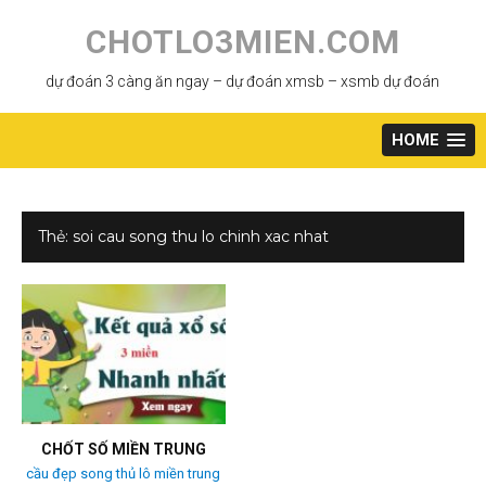
Skip
to
CHOTLO3MIEN.COM
content
dự đoán 3 càng ăn ngay – dự đoán xmsb – xsmb dự đoán
HOME
Thẻ:
soi cau song thu lo chinh xac nhat
CHỐT SỐ MIỀN TRUNG
cầu đẹp song thủ lô miền trung