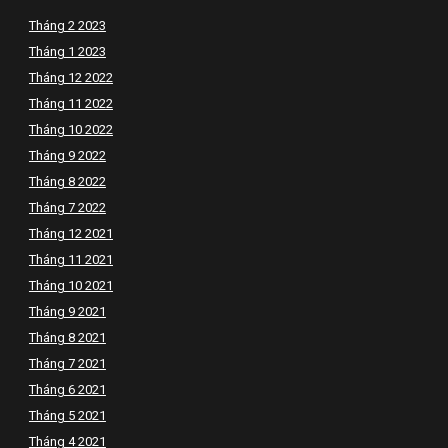
Tháng 2 2023
Tháng 1 2023
Tháng 12 2022
Tháng 11 2022
Tháng 10 2022
Tháng 9 2022
Tháng 8 2022
Tháng 7 2022
Tháng 12 2021
Tháng 11 2021
Tháng 10 2021
Tháng 9 2021
Tháng 8 2021
Tháng 7 2021
Tháng 6 2021
Tháng 5 2021
Tháng 4 2021