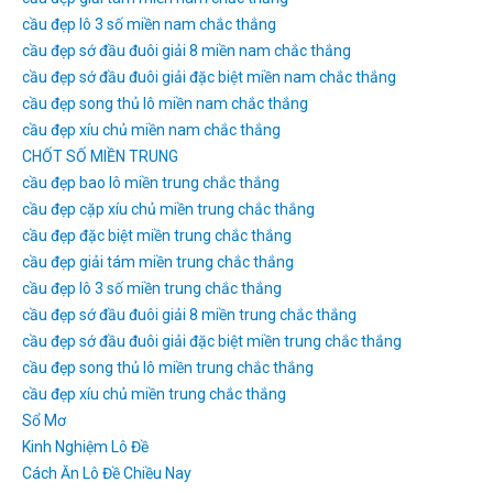
cầu đẹp lô 3 số miền nam chắc thắng
cầu đẹp sớ đầu đuôi giải 8 miền nam chắc thắng
cầu đẹp sớ đầu đuôi giải đặc biệt miền nam chắc thắng
cầu đẹp song thủ lô miền nam chắc thắng
cầu đẹp xíu chủ miền nam chắc thắng
CHỐT SỐ MIỀN TRUNG
cầu đẹp bao lô miền trung chắc thắng
cầu đẹp cặp xíu chủ miền trung chắc thắng
cầu đẹp đặc biệt miền trung chắc thắng
cầu đẹp giải tám miền trung chắc thắng
cầu đẹp lô 3 số miền trung chắc thắng
cầu đẹp sớ đầu đuôi giải 8 miền trung chắc thắng
cầu đẹp sớ đầu đuôi giải đặc biệt miền trung chắc thắng
cầu đẹp song thủ lô miền trung chắc thắng
cầu đẹp xíu chủ miền trung chắc thắng
Sổ Mơ
Kinh Nghiệm Lô Đề
Cách Ăn Lô Đề Chiều Nay