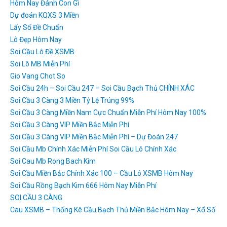
Hôm Nay Đánh Con Gì
Dự đoán KQXS 3 Miền
Lấy Số Đề Chuẩn
Lô Đẹp Hôm Nay
Soi Cầu Lô Đề XSMB
Soi Lô MB Miễn Phí
Gio Vang Chot So
Soi Cầu 24h – Soi Cầu 247 – Soi Cầu Bạch Thủ CHÍNH XÁC
Soi Cầu 3 Càng 3 Miền Tỷ Lệ Trúng 99%
Soi Cầu 3 Càng Miền Nam Cực Chuẩn Miễn Phí Hôm Nay 100%
Soi Cầu 3 Càng VIP Miền Bắc Miễn Phí
Soi Cầu 3 Càng VIP Miền Bắc Miễn Phí – Dự Đoán 247
Soi Cầu Mb Chính Xác Miễn Phí Soi Cầu Lô Chính Xác
Soi Cau Mb Rong Bach Kim
Soi Cầu Miền Bắc Chính Xác 100 – Cầu Lô XSMB Hôm Nay
Soi Cầu Rồng Bạch Kim 666 Hôm Nay Miễn Phí
SOI CẦU 3 CÀNG
Cau XSMB – Thống Kê Cầu Bạch Thủ Miền Bắc Hôm Nay – Xổ Số