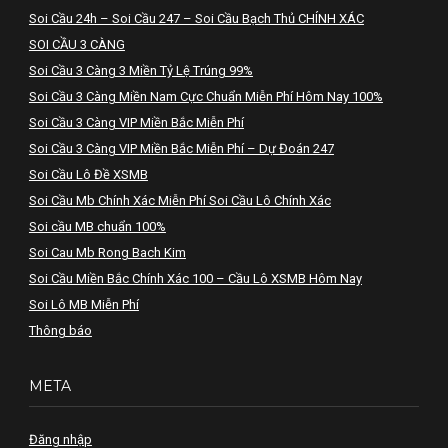
Soi Cầu 24h – Soi Cầu 247 – Soi Cầu Bạch Thủ CHÍNH XÁC
SOI CẦU 3 CÀNG
Soi Cầu 3 Càng 3 Miền Tỷ Lệ Trúng 99%
Soi Cầu 3 Càng Miền Nam Cực Chuẩn Miễn Phí Hôm Nay 100%
Soi Cầu 3 Càng VIP Miền Bắc Miễn Phí
Soi Cầu 3 Càng VIP Miền Bắc Miễn Phí – Dự Đoán 247
Soi Cầu Lô Đề XSMB
Soi Cầu Mb Chính Xác Miễn Phí Soi Cầu Lô Chính Xác
Soi cầu MB chuẩn 100%
Soi Cau Mb Rong Bach Kim
Soi Cầu Miền Bắc Chính Xác 100 – Cầu Lô XSMB Hôm Nay
Soi Lô MB Miễn Phí
Thông báo
META
Đăng nhập