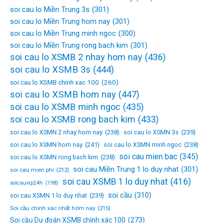
soi cau lo Miền Trung 3s
(301)
soi cau lo Miền Trung hom nay
(301)
soi cau lo Miền Trung minh ngoc
(300)
soi cau lo Miền Trung rong bach kim
(301)
soi cau lo XSMB 2 nhay hom nay
(436)
soi cau lo XSMB 3s
(444)
soi cau lo XSMB chinh xac 100
(260)
soi cau lo XSMB hom nay
(447)
soi cau lo XSMB minh ngoc
(435)
soi cau lo XSMB rong bach kim
(433)
soi cau lo XSMN 2 nhay hom nay
(238)
soi cau lo XSMN 3s
(239)
soi cau lo XSMN hom nay
(241)
soi cau lo XSMN minh ngoc
(238)
soi cau mien bac
(345)
soi cau lo XSMN rong bach kim
(238)
soi cau Miền Trung 1 lo duy nhat
(301)
soi cau mien phi
(212)
soi cau XSMB 1 lo duy nhat
(416)
soicauvip24h
(198)
soi cầu
(310)
soi cau XSMN 1 lo duy nhat
(239)
Soi cầu chính xác nhất hôm nay
(215)
Soi cầu Dự đoán XSMB chính xác 100
(273)