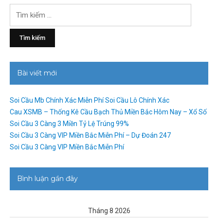
Tìm
kiếm
cho:
Bài viết mới
Soi Cầu Mb Chính Xác Miễn Phí Soi Cầu Lô Chính Xác
Cau XSMB – Thống Kê Cầu Bạch Thủ Miền Bắc Hôm Nay – Xổ Số
Soi Cầu 3 Càng 3 Miền Tỷ Lệ Trúng 99%
Soi Cầu 3 Càng VIP Miền Bắc Miễn Phí – Dự Đoán 247
Soi Cầu 3 Càng VIP Miền Bắc Miễn Phí
Bình luận gần đây
Tháng 8 2026