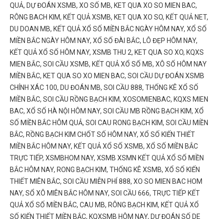
QUẢ, DỰ ĐOÁN XSMB, XO SỐ MB, KET QUA XO SO MIEN BAC,
RÔNG BACH KIM, KẾT QUẢ XSMB, KET QUA XO SO, KẾT QUẢ NET,
DU DOAN MB, KẾT QUẢ XỔ SỐ MIỀN BẮC NGÀY HÔM NAY, XỔ SỐ
MIỀN BẮC NGÀY HÔM NAY, XỔ SỐ ĐÀI BẮC, LÔ ĐẸP HÔM NAY,
KẾT QUẢ XỔ SỐ HÔM NAY, XSMB THU 2, KET QUA SO XO, KQXS
MIEN BẮC, SOI CẦU XSMB, KẾT QUẢ XỔ SỐ MB, XÔ SỐ HÔM NAY
MIỀN BẮC, KET QUA SO XO MIEN BAC, SOI CẦU DỰ ĐOÁN XSMB
CHÍNH XÁC 100, DU ĐOÁN MB, SOI CẦU 888, THỐNG KÊ XỔ SỐ
MIỀN BẮC, SOI CẦU RỒNG BẠCH KIM, XOSOMIENBAC, KQXS MIEN
BAC, XỔ SỐ HÀ NỘI HÔM NAY, SOI CẦU MB RỒNG BẠCH KIM, XỔ
SỐ MIỀN BẮC HÔM QUẢ, SOI CAU RONG BẠCH KIM, SOI CẦU MIỀN
BẮC, RỒNG BẠCH KIM CHỐT SỐ HÔM NAY, XỔ SỐ KIẾN THIẾT
MIỀN BẮC HÔM NAY, KẾT QUẢ XỔ SỐ XSMB, XỔ SỐ MIỀN BẮC
TRỰC TIẾP, XSMBHOM NAY, XSMB XSMN KẾT QUẢ XỔ SỐ MIỀN
BẮC HÔM NAY, RONG BẠCH KIM, THỐNG KÊ XSMB, XỔ SỐ KIẾN
THIẾT MIÊN BẮC, SOI CẦU MIỄN PHÍ 888, XO SO MIEN BAC HOM
NAY, SỔ XÔ MIÊN BẮC HÔM NAY, SOI CẦU 666, TRỰC TIẾP KẾT
QUẢ XỔ SỐ MIỀN BẮC, CAU MB, RÔNG BẠCH KIM, KẾT QUẢ XỔ
SỐ KIẾN THIẾT MIỀN BẮC, KQXSMB HÔM NAY, DỰ ĐOÁN SỐ DE