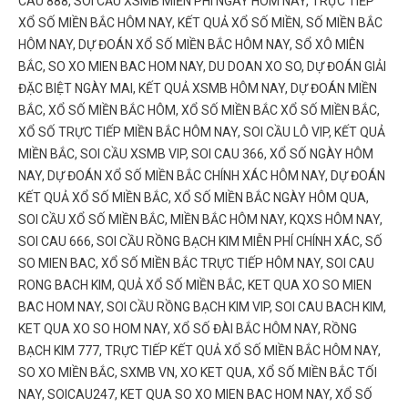
CAU 888, SOI CẦU XSMB MIỄN PHÍ NGÀY HÔM NAY, TRỰC TIẾP
XỔ SỐ MIỀN BẮC HÔM NAY, KẾT QUẢ XỔ SỐ MIỀN, SỐ MIỀN BẮC
HÔM NAY, DỰ ĐOÁN XỔ SỐ MIỀN BẮC HÔM NAY, SỔ XÔ MIÊN
BẮC, SO XO MIEN BAC HOM NAY, DU DOAN XO SO, DỰ ĐOÁN GIẢI
ĐẶC BIỆT NGÀY MAI, KẾT QUẢ XSMB HÔM NAY, DỰ ĐOÁN MIỀN
BẮC, XỔ SỐ MIỀN BẮC HÔM, XỔ SỐ MIỀN BẮC XỔ SỐ MIỀN BẮC,
XỔ SỐ TRỰC TIẾP MIỀN BẮC HÔM NAY, SOI CẦU LÔ VIP, KẾT QUẢ
MIỀN BẮC, SOI CẦU XSMB VIP, SOI CAU 366, XỔ SỐ NGÀY HÔM
NAY, DỰ ĐOÁN XỔ SỐ MIỀN BẮC CHÍNH XÁC HÔM NAY, DỰ ĐOÁN
KẾT QUẢ XỔ SỐ MIỀN BẮC, XỔ SỐ MIỀN BẮC NGÀY HÔM QUA,
SOI CẦU XỔ SỐ MIỀN BẮC, MIỀN BẮC HÔM NAY, KQXS HÔM NAY,
SOI CAU 666, SOI CẦU RỒNG BẠCH KIM MIỄN PHÍ CHÍNH XÁC, SỐ
SO MIEN BAC, XỔ SỐ MIỀN BẮC TRỰC TIẾP HÔM NAY, SOI CAU
RONG BACH KIM, QUẢ XỔ SỐ MIỀN BẮC, KET QUA XO SO MIEN
BAC HOM NAY, SOI CẦU RỒNG BẠCH KIM VIP, SOI CAU BACH KIM,
KET QUA XO SO HOM NAY, XỔ SỐ ĐÀI BẮC HÔM NAY, RỒNG
BẠCH KIM 777, TRỰC TIẾP KẾT QUẢ XỔ SỐ MIỀN BẮC HÔM NAY,
SO XO MIỀN BẮC, SXMB VN, XO KET QUA, XỔ SỐ MIỀN BẮC TỐI
NAY, SOICAU247, KET QUA SO XO MIEN BAC HOM NAY, XỔ SỐ