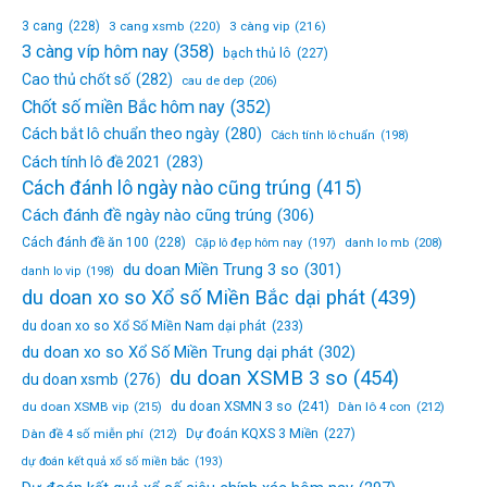
3 cang
(228)
3 cang xsmb
(220)
3 càng vip
(216)
3 càng víp hôm nay
(358)
bạch thủ lô
(227)
Cao thủ chốt số
(282)
cau de dep
(206)
Chốt số miền Bắc hôm nay
(352)
Cách bắt lô chuẩn theo ngày
(280)
Cách tính lô chuẩn
(198)
Cách tính lô đề 2021
(283)
Cách đánh lô ngày nào cũng trúng
(415)
Cách đánh đề ngày nào cũng trúng
(306)
Cách đánh đề ăn 100
(228)
Cặp lô đẹp hôm nay
(197)
danh lo mb
(208)
du doan Miền Trung 3 so
(301)
danh lo vip
(198)
du doan xo so Xổ số Miền Bắc dại phát
(439)
du doan xo so Xổ Số Miền Nam dại phát
(233)
du doan xo so Xổ Số Miền Trung dại phát
(302)
du doan XSMB 3 so
(454)
du doan xsmb
(276)
du doan XSMN 3 so
(241)
du doan XSMB vip
(215)
Dàn lô 4 con
(212)
Dàn đề 4 số miễn phí
(212)
Dự đoán KQXS 3 Miền
(227)
dự đoán kết quả xổ số miền bắc
(193)