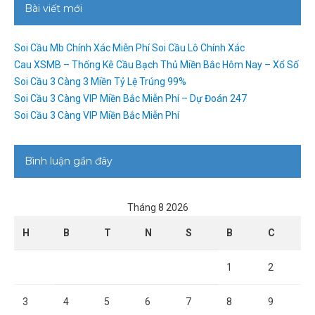
Bài viết mới
Soi Cầu Mb Chính Xác Miễn Phí Soi Cầu Lô Chính Xác
Cau XSMB – Thống Kê Cầu Bạch Thủ Miền Bắc Hôm Nay – Xổ Số
Soi Cầu 3 Càng 3 Miền Tỷ Lệ Trúng 99%
Soi Cầu 3 Càng VIP Miền Bắc Miễn Phí – Dự Đoán 247
Soi Cầu 3 Càng VIP Miền Bắc Miễn Phí
Bình luận gần đây
Tháng 8 2026
H
B
T
N
S
B
C
1
2
3
4
5
6
7
8
9