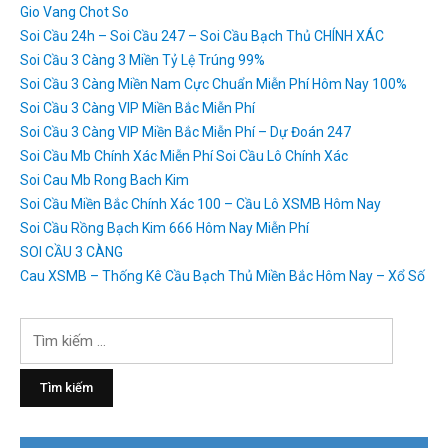
Gio Vang Chot So
Soi Cầu 24h – Soi Cầu 247 – Soi Cầu Bạch Thủ CHÍNH XÁC
Soi Cầu 3 Càng 3 Miền Tỷ Lệ Trúng 99%
Soi Cầu 3 Càng Miền Nam Cực Chuẩn Miễn Phí Hôm Nay 100%
Soi Cầu 3 Càng VIP Miền Bắc Miễn Phí
Soi Cầu 3 Càng VIP Miền Bắc Miễn Phí – Dự Đoán 247
Soi Cầu Mb Chính Xác Miễn Phí Soi Cầu Lô Chính Xác
Soi Cau Mb Rong Bach Kim
Soi Cầu Miền Bắc Chính Xác 100 – Cầu Lô XSMB Hôm Nay
Soi Cầu Rồng Bạch Kim 666 Hôm Nay Miễn Phí
SOI CẦU 3 CÀNG
Cau XSMB – Thống Kê Cầu Bạch Thủ Miền Bắc Hôm Nay – Xổ Số
Tìm
kiếm
cho: