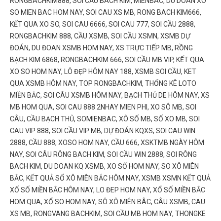
RONGBACHKIM888, SOI CẦU BACH KIM, MIENBAC, DU DOAN XO
SO MIEN BAC HOM NAY, SOI CAU XS MB, RONG BACH KIM666,
KẾT QUA XO SO, SOI CAU 6666, SOI CAU 777, SOI CẦU 2888,
RONGBACHKIM 888, CẦU XSMB, SOI CẦU XSMN, XSMB DỰ
ĐOÁN, DU ĐOAN XSMB HOM NAY, XS TRỰC TIẾP MB, RỒNG
BẠCH KIM 6868, RONGBACHKIM 666, SOI CẦU MB VIP, KẾT QUA
XO SO HOM NAY, LÔ ĐẸP HÔM NAY 188, XSMB SOI CẦU, KET
QUA XSMB HÔM NAY, TOP RONGBACHKIM, THỐNG KÊ LOTO
MIỀN BẮC, SOI CÂU XSMB HÔM NAY, BẠCH THỦ DE HÔM NAY, XS
MB HOM QUA, SOI CAU 888 2NHAY MIEN PHI, XO SÔ MB, SOI
CÂU, CẦU BẠCH THỦ, SOMIENBAC, XÔ SỐ MB, SỐ XO MB, SOI
CAU VIP 888, SOI CẦU VIP MB, DỰ ĐOÁN KQXS, SOI CAU WIN
2888, CẦU 888, XOSO HOM NAY, CẦU 666, XSKTMB NGÀY HÔM
NAY, SOI CÂU RÔNG BACH KIM, SOI CẦU WIN 2888, SOI RÔNG
BACH KIM, DU DOAN KQ XSMB, XO SỐ HOM NAY, SO XÔ MIÊN
BẮC, KẾT QUẢ SỔ XÔ MIÊN BẮC HÔM NAY, XSMB XSMN KẾT QUẢ
XỐ SỐ MIỀN BẮC HÔM NAY, LO ĐEP HOM NAY, XỔ SỐ MIỀN BẮC
HOM QUA, XỔ SO HOM NAY, SÔ XÔ MIÊN BÂC, CÂU XSMB, CAU
XS MB, RONGVANG BACHKIM, SOI CẦU MB HOM NAY, THONGKE