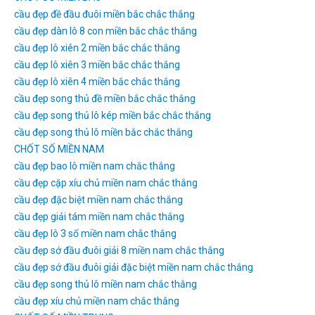
cầu đẹp đề đầu đuôi miền bắc chắc thắng
cầu đẹp dàn lô 8 con miền bắc chắc thắng
cầu đẹp lô xiên 2 miền bắc chắc thắng
cầu đẹp lô xiên 3 miền bắc chắc thắng
cầu đẹp lô xiên 4 miền bắc chắc thắng
cầu đẹp song thủ đề miền bắc chắc thắng
cầu đẹp song thủ lô kép miền bắc chắc thắng
cầu đẹp song thủ lô miền bắc chắc thắng
CHỐT SỐ MIỀN NAM
cầu đẹp bao lô miền nam chắc thắng
cầu đẹp cặp xíu chủ miền nam chắc thắng
cầu đẹp đặc biệt miền nam chắc thắng
cầu đẹp giải tám miền nam chắc thắng
cầu đẹp lô 3 số miền nam chắc thắng
cầu đẹp sớ đầu đuôi giải 8 miền nam chắc thắng
cầu đẹp sớ đầu đuôi giải đặc biệt miền nam chắc thắng
cầu đẹp song thủ lô miền nam chắc thắng
cầu đẹp xíu chủ miền nam chắc thắng