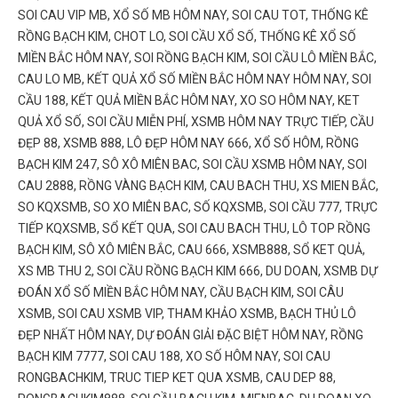
SOI CAU VIP MB, XỔ SỐ MB HÔM NAY, SOI CAU TOT, THỐNG KÊ
RỒNG BẠCH KIM, CHOT LO, SOI CẦU XỔ SỐ, THỐNG KÊ XỔ SỐ
MIỀN BẮC HÔM NAY, SOI RỒNG BẠCH KIM, SOI CẦU LÔ MIỀN BẮC,
CAU LO MB, KẾT QUẢ XỔ SỐ MIỀN BẮC HÔM NAY HÔM NAY, SOI
CẦU 188, KẾT QUẢ MIỀN BẮC HÔM NAY, XO SO HÔM NAY, KET
QUẢ XỔ SỐ, SOI CẦU MIỄN PHÍ, XSMB HÔM NAY TRỰC TIẾP, CẦU
ĐẸP 88, XSMB 888, LÔ ĐẸP HÔM NAY 666, XỔ SỐ HÔM, RỒNG
BẠCH KIM 247, SÔ XÔ MIÊN BAC, SOI CẦU XSMB HÔM NAY, SOI
CAU 2888, RỒNG VÀNG BẠCH KIM, CAU BACH THU, XS MIEN BẮC,
SO KQXSMB, SO XO MIÊN BAC, SỐ KQXSMB, SOI CẦU 777, TRỰC
TIẾP KQXSMB, SỔ KẾT QUA, SOI CAU BACH THU, LÔ TOP RỒNG
BẠCH KIM, SÔ XÔ MIÊN BẮC, CAU 666, XSMB888, SỔ KET QUẢ,
XS MB THU 2, SOI CẦU RỒNG BẠCH KIM 666, DU DOAN, XSMB DỰ
ĐOÁN XỔ SỐ MIỀN BẮC HÔM NAY, CẦU BẠCH KIM, SOI CÂU
XSMB, SOI CAU XSMB VIP, THAM KHẢO XSMB, BẠCH THỦ LÔ
ĐẸP NHẤT HÔM NAY, DỰ ĐOÁN GIẢI ĐẶC BIỆT HÔM NAY, RỒNG
BẠCH KIM 7777, SOI CAU 188, XO SỐ HÔM NAY, SOI CAU
RONGBACHKIM, TRUC TIEP KET QUA XSMB, CAU DEP 88,