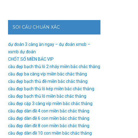
SOI CẦU CHUẨN XÁC
dự đoán 3 càng ăn ngay – dự đoán xmsb –
xsmb dự đoán
CHỐT SỐ MIỀN BẮC VIP
cầu đẹp bạch thủ lô 2 nháy miền bắc chắc thắng
cầu đẹp ba càng víp miền bắc chắc thắng
cầu đẹp bạch thủ đề miền bắc chắc thắng
cầu đẹp bạch thủ lô kép miền bắc chắc thắng
cầu đẹp bạch thủ lô miền bắc chắc thắng
cầu đẹp cặp 3 càng víp miền bắc chắc thắng
cầu đẹp dàn đề 4 con miền bắc chắc thắng
cầu đẹp dàn đề 6 con miền bắc chắc thắng
cầu đẹp dàn đề 8 con miền bắc chắc thắng
cầu đẹp dàn đề 10 con miền bắc chắc thắng