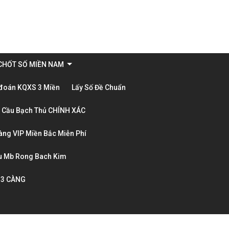
CHỐT SỐ MIỀN NAM
đoán KQXS 3 Miền
Lấy Số Đề Chuẩn
oi Cầu Bạch Thủ CHÍNH XÁC
àng VIP Miền Bắc Miễn Phí
u Mb Rong Bach Kim
 3 CÀNG