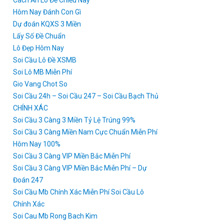
Cách Ăn Lô Đề Chiều Nay
Hôm Nay Đánh Con Gì
Dự đoán KQXS 3 Miền
Lấy Số Đề Chuẩn
Lô Đẹp Hôm Nay
Soi Cầu Lô Đề XSMB
Soi Lô MB Miễn Phí
Gio Vang Chot So
Soi Cầu 24h – Soi Cầu 247 – Soi Cầu Bạch Thủ
CHÍNH XÁC
Soi Cầu 3 Càng 3 Miền Tỷ Lệ Trúng 99%
Soi Cầu 3 Càng Miền Nam Cực Chuẩn Miễn Phí
Hôm Nay 100%
Soi Cầu 3 Càng VIP Miền Bắc Miễn Phí
Soi Cầu 3 Càng VIP Miền Bắc Miễn Phí – Dự
Đoán 247
Soi Cầu Mb Chính Xác Miễn Phí Soi Cầu Lô
Chính Xác
Soi Cau Mb Rong Bach Kim