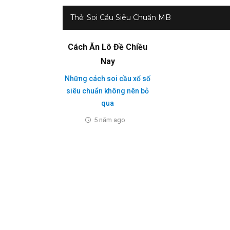
Thẻ:
Soi Cầu Siêu Chuẩn MB
Cách Ăn Lô Đề Chiều
Nay
Những cách soi cầu xổ số
siêu chuẩn không nên bỏ
qua
5 năm ago