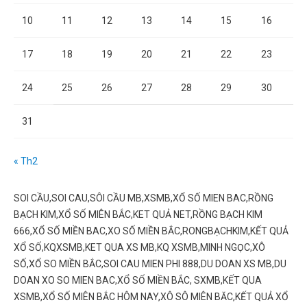
10
11
12
13
14
15
16
17
18
19
20
21
22
23
24
25
26
27
28
29
30
31
« Th2
SOI CẦU,SOI CAU,SÔI CẦU MB,XSMB,XỔ SỐ MIEN BAC,RỒNG
BẠCH KIM,XỔ SỐ MIÊN BẮC,KET QUẢ NET,RỒNG BẠCH KIM
666,XỔ SỐ MIỀN BAC,XO SỐ MIỀN BẮC,RONGBẠCHKIM,KẾT QUẢ
XỔ SỐ,KQXSMB,KET QUA XS MB,KQ XSMB,MINH NGỌC,XÔ
SỐ,XỔ SO MIỀN BẮC,SOI CAU MIEN PHI 888,DU DOAN XS MB,DU
DOAN XO SO MIEN BAC,XỔ SỐ MIỀN BẮC, SXMB,KẾT QUA
XSMB,XỔ SỐ MIÊN BẮC HÔM NAY,XÔ SÔ MIÊN BĂC,KẾT QUẢ XỔ