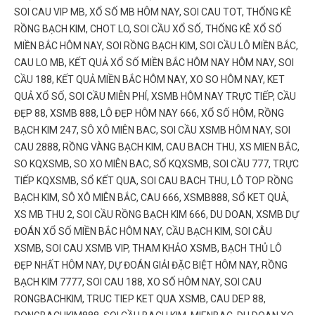
SOI CAU VIP MB, XỔ SỐ MB HÔM NAY, SOI CAU TOT, THỐNG KÊ
RỒNG BẠCH KIM, CHOT LO, SOI CẦU XỔ SỐ, THỐNG KÊ XỔ SỐ
MIỀN BẮC HÔM NAY, SOI RỒNG BẠCH KIM, SOI CẦU LÔ MIỀN BẮC,
CAU LO MB, KẾT QUẢ XỔ SỐ MIỀN BẮC HÔM NAY HÔM NAY, SOI
CẦU 188, KẾT QUẢ MIỀN BẮC HÔM NAY, XO SO HÔM NAY, KET
QUẢ XỔ SỐ, SOI CẦU MIỄN PHÍ, XSMB HÔM NAY TRỰC TIẾP, CẦU
ĐẸP 88, XSMB 888, LÔ ĐẸP HÔM NAY 666, XỔ SỐ HÔM, RỒNG
BẠCH KIM 247, SÔ XÔ MIÊN BAC, SOI CẦU XSMB HÔM NAY, SOI
CAU 2888, RỒNG VÀNG BẠCH KIM, CAU BACH THU, XS MIEN BẮC,
SO KQXSMB, SO XO MIÊN BAC, SỐ KQXSMB, SOI CẦU 777, TRỰC
TIẾP KQXSMB, SỔ KẾT QUA, SOI CAU BACH THU, LÔ TOP RỒNG
BẠCH KIM, SÔ XÔ MIÊN BẮC, CAU 666, XSMB888, SỔ KET QUẢ,
XS MB THU 2, SOI CẦU RỒNG BẠCH KIM 666, DU DOAN, XSMB DỰ
ĐOÁN XỔ SỐ MIỀN BẮC HÔM NAY, CẦU BẠCH KIM, SOI CÂU
XSMB, SOI CAU XSMB VIP, THAM KHẢO XSMB, BẠCH THỦ LÔ
ĐẸP NHẤT HÔM NAY, DỰ ĐOÁN GIẢI ĐẶC BIỆT HÔM NAY, RỒNG
BẠCH KIM 7777, SOI CAU 188, XO SỐ HÔM NAY, SOI CAU
RONGBACHKIM, TRUC TIEP KET QUA XSMB, CAU DEP 88,