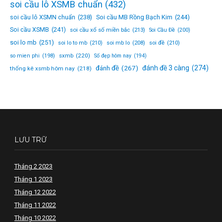
soi cầu lô XSMB chuẩn
(432)
soi cầu lô XSMN chuẩn
(238)
Soi cầu MB Rồng Bạch Kim
(244)
Soi cầu XSMB
(241)
soi cầu xổ số miền bắc
(213)
Soi Cầu Đề
(200)
soi lo mb
(251)
soi lo to mb
(210)
soi mb lo
(208)
soi đề
(210)
sxmb
(220)
so mien phi
(198)
Số đẹp hôm nay
(194)
đánh đề
(267)
đánh đề 3 càng
(274)
thống kê xsmb hôm nay
(218)
LƯU TRỮ
Tháng 2 2023
Tháng 1 2023
Tháng 12 2022
Tháng 11 2022
Tháng 10 2022