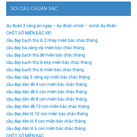
SOI CẦU CHUẨN XÁC
dự đoán 3 càng ăn ngay – dự đoán xmsb – xsmb dự đoán
CHỐT SỐ MIỀN BẮC VIP
cầu đẹp bạch thủ lô 2 nháy miền bắc chắc thắng
cầu đẹp ba càng víp miền bắc chắc thắng
cầu đẹp bạch thủ đề miền bắc chắc thắng
cầu đẹp bạch thủ lô kép miền bắc chắc thắng
cầu đẹp bạch thủ lô miền bắc chắc thắng
cầu đẹp cặp 3 càng víp miền bắc chắc thắng
cầu đẹp dàn đề 4 con miền bắc chắc thắng
cầu đẹp dàn đề 6 con miền bắc chắc thắng
cầu đẹp dàn đề 8 con miền bắc chắc thắng
cầu đẹp dàn đề 10 con miền bắc chắc thắng
cầu đẹp dàn lô 10 con miền bắc chắc thắng
cầu đẹp dàn lô 4 con miền bắc chắc thắng
cầu đẹp dàn lô 6 con miền bắc chắc thắng
CHỐT SỐ MIỀN BẮC