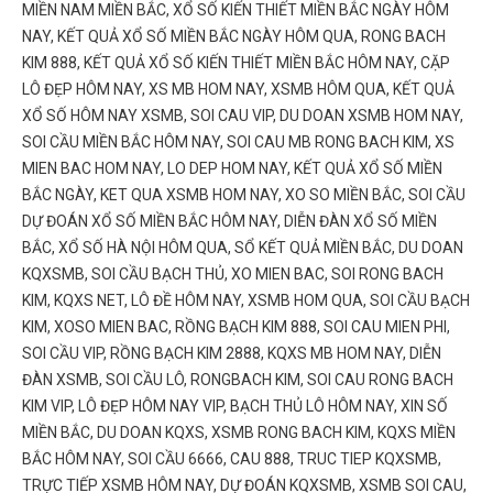
MIỀN NAM MIỀN BẮC, XỔ SỐ KIẾN THIẾT MIỀN BẮC NGÀY HÔM
NAY, KẾT QUẢ XỔ SỐ MIỀN BẮC NGÀY HÔM QUA, RONG BACH
KIM 888, KẾT QUẢ XỔ SỐ KIẾN THIẾT MIỀN BẮC HÔM NAY, CẶP
LÔ ĐẸP HÔM NAY, XS MB HOM NAY, XSMB HÔM QUA, KẾT QUẢ
XỔ SỐ HÔM NAY XSMB, SOI CAU VIP, DU DOAN XSMB HOM NAY,
SOI CẦU MIỀN BẮC HÔM NAY, SOI CAU MB RONG BACH KIM, XS
MIEN BAC HOM NAY, LO DEP HOM NAY, KẾT QUẢ XỔ SỐ MIỀN
BẮC NGÀY, KET QUA XSMB HOM NAY, XO SO MIỀN BẮC, SOI CẦU
DỰ ĐOÁN XỔ SỐ MIỀN BẮC HÔM NAY, DIỄN ĐÀN XỔ SỐ MIỀN
BẮC, XỔ SỐ HÀ NỘI HÔM QUA, SỔ KẾT QUẢ MIỀN BẮC, DU DOAN
KQXSMB, SOI CẦU BẠCH THỦ, XO MIEN BAC, SOI RONG BACH
KIM, KQXS NET, LÔ ĐỀ HÔM NAY, XSMB HOM QUA, SOI CẦU BẠCH
KIM, XOSO MIEN BAC, RỒNG BẠCH KIM 888, SOI CAU MIEN PHI,
SOI CẦU VIP, RỒNG BẠCH KIM 2888, KQXS MB HOM NAY, DIỄN
ĐÀN XSMB, SOI CẦU LÔ, RONGBACH KIM, SOI CAU RONG BACH
KIM VIP, LÔ ĐẸP HÔM NAY VIP, BẠCH THỦ LÔ HÔM NAY, XIN SỐ
MIỀN BẮC, DU DOAN KQXS, XSMB RONG BACH KIM, KQXS MIỀN
BẮC HÔM NAY, SOI CẦU 6666, CAU 888, TRUC TIEP KQXSMB,
TRỰC TIẾP XSMB HÔM NAY, DỰ ĐOÁN KQXSMB, XSMB SOI CAU,