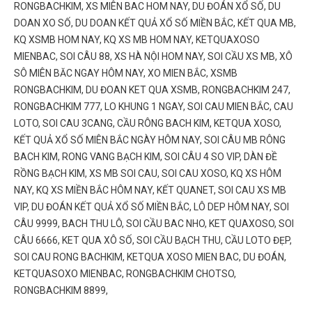
RONGBACHKIM, XS MIÊN BAC HOM NAY, DU ĐOÁN XỔ SỐ, DU
DOAN XO SỐ, DU DOAN KẾT QUẢ XỔ SỐ MIỀN BẮC, KẾT QUA MB,
KQ XSMB HOM NAY, KQ XS MB HOM NAY, KETQUAXOSO
MIENBAC, SOI CÂU 88, XS HÀ NỘI HOM NAY, SOI CẦU XS MB, XÔ
SÔ MIÊN BĂC NGAY HÔM NAY, XO MIEN BẮC, XSMB
RONGBACHKIM, DU ĐOAN KET QUA XSMB, RONGBACHKIM 247,
RONGBACHKIM 777, LO KHUNG 1 NGAY, SOI CAU MIEN BẮC, CAU
LOTO, SOI CAU 3CANG, CẦU RÔNG BACH KIM, KETQUA XOSO,
KẾT QUẢ XỔ SỐ MIÊN BẮC NGÀY HÔM NAY, SOI CÂU MB RÔNG
BACH KIM, RONG VANG BẠCH KIM, SOI CÂU 4 SO VIP, DÀN ĐỀ
RỒNG BẠCH KIM, XS MB SOI CAU, SOI CAU XOSO, KQ XS HÔM
NAY, KQ XS MIỀN BẮC HÔM NAY, KẾT QUANET, SOI CAU XS MB
VIP, DU ĐOÁN KẾT QUẢ XỔ SỐ MIỀN BẮC, LÔ DEP HÔM NAY, SOI
CÂU 9999, BACH THU LÔ, SOI CẦU BAC NHO, KET QUAXOSO, SOI
CÂU 6666, KET QUA XÔ SỐ, SOI CẦU BẠCH THU, CẦU LOTO ĐẸP,
SOI CAU RONG BACHKIM, KETQUA XOSO MIEN BAC, DU ĐOÁN,
KETQUASOXO MIENBAC, RONGBACHKIM CHOTSO,
RONGBACHKIM 8899,