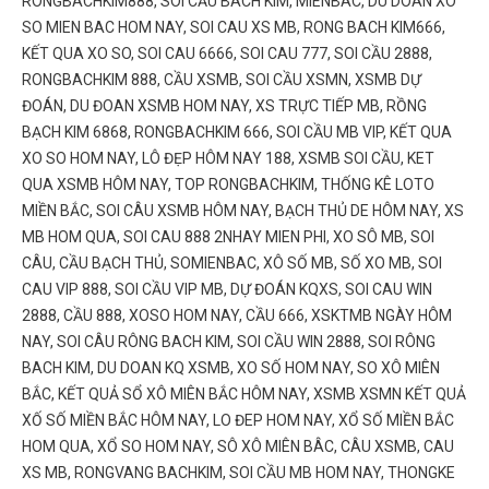
RONGBACHKIM888, SOI CẦU BACH KIM, MIENBAC, DU DOAN XO
SO MIEN BAC HOM NAY, SOI CAU XS MB, RONG BACH KIM666,
KẾT QUA XO SO, SOI CAU 6666, SOI CAU 777, SOI CẦU 2888,
RONGBACHKIM 888, CẦU XSMB, SOI CẦU XSMN, XSMB DỰ
ĐOÁN, DU ĐOAN XSMB HOM NAY, XS TRỰC TIẾP MB, RỒNG
BẠCH KIM 6868, RONGBACHKIM 666, SOI CẦU MB VIP, KẾT QUA
XO SO HOM NAY, LÔ ĐẸP HÔM NAY 188, XSMB SOI CẦU, KET
QUA XSMB HÔM NAY, TOP RONGBACHKIM, THỐNG KÊ LOTO
MIỀN BẮC, SOI CÂU XSMB HÔM NAY, BẠCH THỦ DE HÔM NAY, XS
MB HOM QUA, SOI CAU 888 2NHAY MIEN PHI, XO SÔ MB, SOI
CÂU, CẦU BẠCH THỦ, SOMIENBAC, XÔ SỐ MB, SỐ XO MB, SOI
CAU VIP 888, SOI CẦU VIP MB, DỰ ĐOÁN KQXS, SOI CAU WIN
2888, CẦU 888, XOSO HOM NAY, CẦU 666, XSKTMB NGÀY HÔM
NAY, SOI CÂU RÔNG BACH KIM, SOI CẦU WIN 2888, SOI RÔNG
BACH KIM, DU DOAN KQ XSMB, XO SỐ HOM NAY, SO XÔ MIÊN
BẮC, KẾT QUẢ SỔ XÔ MIÊN BẮC HÔM NAY, XSMB XSMN KẾT QUẢ
XỐ SỐ MIỀN BẮC HÔM NAY, LO ĐEP HOM NAY, XỔ SỐ MIỀN BẮC
HOM QUA, XỔ SO HOM NAY, SÔ XÔ MIÊN BÂC, CÂU XSMB, CAU
XS MB, RONGVANG BACHKIM, SOI CẦU MB HOM NAY, THONGKE