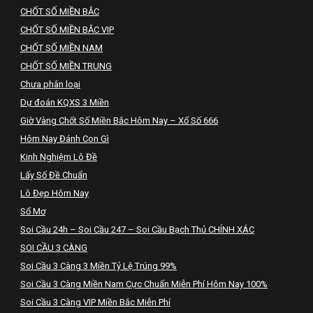
CHỐT SỐ MIỀN BẮC
CHỐT SỐ MIỀN BẮC VIP
CHỐT SỐ MIỀN NAM
CHỐT SỐ MIỀN TRUNG
Chưa phân loại
Dự đoán KQXS 3 Miền
Giờ Vàng Chốt Số Miền Bắc Hôm Nay – Xổ Số 666
Hôm Nay Đánh Con Gì
Kinh Nghiệm Lô Đề
Lấy Số Đề Chuẩn
Lô Đẹp Hôm Nay
Sổ Mơ
Soi Cầu 24h – Soi Cầu 247 – Soi Cầu Bạch Thủ CHÍNH XÁC
SOI CẦU 3 CÀNG
Soi Cầu 3 Càng 3 Miền Tỷ Lệ Trúng 99%
Soi Cầu 3 Càng Miền Nam Cực Chuẩn Miễn Phí Hôm Nay 100%
Soi Cầu 3 Càng VIP Miền Bắc Miễn Phí