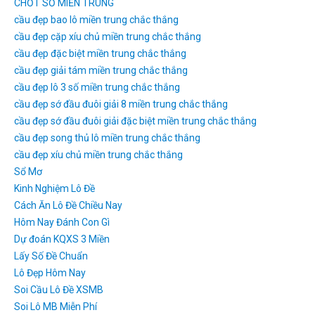
CHỐT SỐ MIỀN TRUNG
cầu đẹp bao lô miền trung chắc thắng
cầu đẹp cặp xíu chủ miền trung chắc thắng
cầu đẹp đặc biệt miền trung chắc thắng
cầu đẹp giải tám miền trung chắc thắng
cầu đẹp lô 3 số miền trung chắc thắng
cầu đẹp sớ đầu đuôi giải 8 miền trung chắc thắng
cầu đẹp sớ đầu đuôi giải đặc biệt miền trung chắc thắng
cầu đẹp song thủ lô miền trung chắc thắng
cầu đẹp xíu chủ miền trung chắc thắng
Sổ Mơ
Kinh Nghiệm Lô Đề
Cách Ăn Lô Đề Chiều Nay
Hôm Nay Đánh Con Gì
Dự đoán KQXS 3 Miền
Lấy Số Đề Chuẩn
Lô Đẹp Hôm Nay
Soi Cầu Lô Đề XSMB
Soi Lô MB Miễn Phí