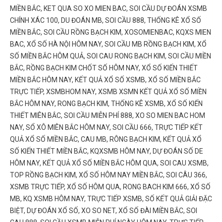
MIỀN BẮC, KET QUA SO XO MIEN BAC, SOI CẦU DỰ ĐOÁN XSMB
CHÍNH XÁC 100, DU ĐOÁN MB, SOI CẦU 888, THỐNG KÊ XỔ SỐ
MIỀN BẮC, SOI CẦU RỒNG BẠCH KIM, XOSOMIENBAC, KQXS MIEN
BAC, XỔ SỐ HÀ NỘI HÔM NAY, SOI CẦU MB RỒNG BẠCH KIM, XỔ
SỐ MIỀN BẮC HÔM QUẢ, SOI CAU RONG BẠCH KIM, SOI CẦU MIỀN
BẮC, RỒNG BẠCH KIM CHỐT SỐ HÔM NAY, XỔ SỐ KIẾN THIẾT
MIỀN BẮC HÔM NAY, KẾT QUẢ XỔ SỐ XSMB, XỔ SỐ MIỀN BẮC
TRỰC TIẾP, XSMBHOM NAY, XSMB XSMN KẾT QUẢ XỔ SỐ MIỀN
BẮC HÔM NAY, RONG BẠCH KIM, THỐNG KÊ XSMB, XỔ SỐ KIẾN
THIẾT MIÊN BẮC, SOI CẦU MIỄN PHÍ 888, XO SO MIEN BAC HOM
NAY, SỔ XÔ MIÊN BẮC HÔM NAY, SOI CẦU 666, TRỰC TIẾP KẾT
QUẢ XỔ SỐ MIỀN BẮC, CAU MB, RÔNG BẠCH KIM, KẾT QUẢ XỔ
SỐ KIẾN THIẾT MIỀN BẮC, KQXSMB HÔM NAY, DỰ ĐOÁN SỐ DE
HÔM NAY, KẾT QUẢ XỔ SỐ MIỀN BẮC HÔM QUA, SOI CAU XSMB,
TOP RỒNG BẠCH KIM, XỔ SỐ HÔM NAY MIỀN BẮC, SOI CÂU 366,
XSMB TRỰC TIẾP, XỔ SỐ HÔM QUA, RONG BACH KIM 666, XỔ SỐ
MB, KQ XSMB HÔM NAY, TRỰC TIẾP XSMB, SỐ KẾT QUẢ GIẢI ĐẶC
BIỆT, DỰ ĐOÁN XỔ SỐ, XO SO NET, XỔ SỐ ĐÀI MIỀN BẮC, SOI