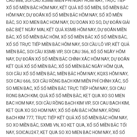
CAU 888, SOI CẦU XSMB MIỄN PHÍ NGÀY HÔM NAY, TRỰC TIẾP
XỔ SỐ MIỀN BẮC HÔM NAY, KẾT QUẢ XỔ SỐ MIỀN, SỐ MIỀN BẮC
HÔM NAY, DỰ ĐOÁN XỔ SỐ MIỀN BẮC HÔM NAY, SỔ XÔ MIÊN
BẮC, SO XO MIEN BAC HOM NAY, DU DOAN XO SO, DỰ ĐOÁN GIẢI
ĐẶC BIỆT NGÀY MAI, KẾT QUẢ XSMB HÔM NAY, DỰ ĐOÁN MIỀN
BẮC, XỔ SỐ MIỀN BẮC HÔM, XỔ SỐ MIỀN BẮC XỔ SỐ MIỀN BẮC,
XỔ SỐ TRỰC TIẾP MIỀN BẮC HÔM NAY, SOI CẦU LÔ VIP, KẾT QUẢ
MIỀN BẮC, SOI CẦU XSMB VIP, SOI CAU 366, XỔ SỐ NGÀY HÔM
NAY, DỰ ĐOÁN XỔ SỐ MIỀN BẮC CHÍNH XÁC HÔM NAY, DỰ ĐOÁN
KẾT QUẢ XỔ SỐ MIỀN BẮC, XỔ SỐ MIỀN BẮC NGÀY HÔM QUA,
SOI CẦU XỔ SỐ MIỀN BẮC, MIỀN BẮC HÔM NAY, KQXS HÔM NAY,
SOI CAU 666, SOI CẦU RỒNG BẠCH KIM MIỄN PHÍ CHÍNH XÁC, SỐ
SO MIEN BAC, XỔ SỐ MIỀN BẮC TRỰC TIẾP HÔM NAY, SOI CAU
RONG BACH KIM, QUẢ XỔ SỐ MIỀN BẮC, KET QUA XO SO MIEN
BAC HOM NAY, SOI CẦU RỒNG BẠCH KIM VIP, SOI CAU BACH KIM,
KET QUA XO SO HOM NAY, XỔ SỐ ĐÀI BẮC HÔM NAY, RỒNG
BẠCH KIM 777, TRỰC TIẾP KẾT QUẢ XỔ SỐ MIỀN BẮC HÔM NAY,
SO XO MIỀN BẮC, SXMB VN, XO KET QUA, XỔ SỐ MIỀN BẮC TỐI
NAY, SOICAU247, KET QUA SO XO MIEN BAC HOM NAY, XỔ SỐ