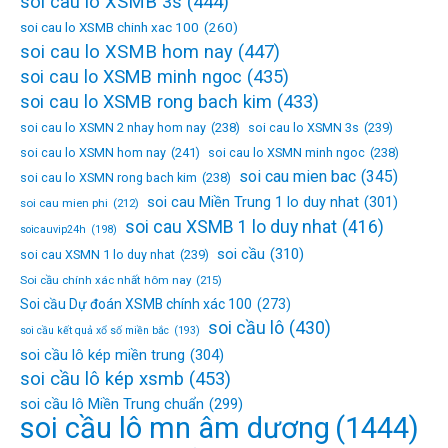
soi cau lo XSMB 3s
(444)
soi cau lo XSMB chinh xac 100
(260)
soi cau lo XSMB hom nay
(447)
soi cau lo XSMB minh ngoc
(435)
soi cau lo XSMB rong bach kim
(433)
soi cau lo XSMN 2 nhay hom nay
(238)
soi cau lo XSMN 3s
(239)
soi cau lo XSMN hom nay
(241)
soi cau lo XSMN minh ngoc
(238)
soi cau mien bac
(345)
soi cau lo XSMN rong bach kim
(238)
soi cau Miền Trung 1 lo duy nhat
(301)
soi cau mien phi
(212)
soi cau XSMB 1 lo duy nhat
(416)
soicauvip24h
(198)
soi cầu
(310)
soi cau XSMN 1 lo duy nhat
(239)
Soi cầu chính xác nhất hôm nay
(215)
Soi cầu Dự đoán XSMB chính xác 100
(273)
soi cầu lô
(430)
soi cầu kết quả xổ số miền bắc
(193)
soi cầu lô kép miền trung
(304)
soi cầu lô kép xsmb
(453)
soi cầu lô Miền Trung chuẩn
(299)
soi cầu lô mn âm dương
(1444)