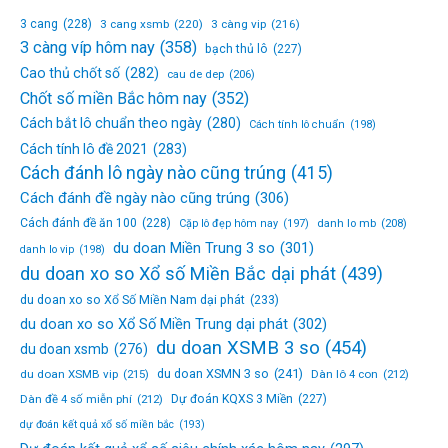
3 cang
(228)
3 cang xsmb
(220)
3 càng vip
(216)
3 càng víp hôm nay
(358)
bạch thủ lô
(227)
Cao thủ chốt số
(282)
cau de dep
(206)
Chốt số miền Bắc hôm nay
(352)
Cách bắt lô chuẩn theo ngày
(280)
Cách tính lô chuẩn
(198)
Cách tính lô đề 2021
(283)
Cách đánh lô ngày nào cũng trúng
(415)
Cách đánh đề ngày nào cũng trúng
(306)
Cách đánh đề ăn 100
(228)
Cặp lô đẹp hôm nay
(197)
danh lo mb
(208)
du doan Miền Trung 3 so
(301)
danh lo vip
(198)
du doan xo so Xổ số Miền Bắc dại phát
(439)
du doan xo so Xổ Số Miền Nam dại phát
(233)
du doan xo so Xổ Số Miền Trung dại phát
(302)
du doan XSMB 3 so
(454)
du doan xsmb
(276)
du doan XSMN 3 so
(241)
du doan XSMB vip
(215)
Dàn lô 4 con
(212)
Dàn đề 4 số miễn phí
(212)
Dự đoán KQXS 3 Miền
(227)
dự đoán kết quả xổ số miền bắc
(193)