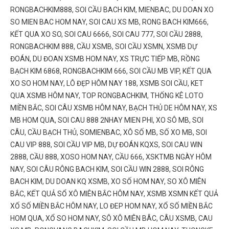
RONGBACHKIM888, SOI CẦU BACH KIM, MIENBAC, DU DOAN XO
SO MIEN BAC HOM NAY, SOI CAU XS MB, RONG BACH KIM666,
KẾT QUA XO SO, SOI CAU 6666, SOI CAU 777, SOI CẦU 2888,
RONGBACHKIM 888, CẦU XSMB, SOI CẦU XSMN, XSMB DỰ
ĐOÁN, DU ĐOAN XSMB HOM NAY, XS TRỰC TIẾP MB, RỒNG
BẠCH KIM 6868, RONGBACHKIM 666, SOI CẦU MB VIP, KẾT QUA
XO SO HOM NAY, LÔ ĐẸP HÔM NAY 188, XSMB SOI CẦU, KET
QUA XSMB HÔM NAY, TOP RONGBACHKIM, THỐNG KÊ LOTO
MIỀN BẮC, SOI CÂU XSMB HÔM NAY, BẠCH THỦ DE HÔM NAY, XS
MB HOM QUA, SOI CAU 888 2NHAY MIEN PHI, XO SÔ MB, SOI
CÂU, CẦU BẠCH THỦ, SOMIENBAC, XÔ SỐ MB, SỐ XO MB, SOI
CAU VIP 888, SOI CẦU VIP MB, DỰ ĐOÁN KQXS, SOI CAU WIN
2888, CẦU 888, XOSO HOM NAY, CẦU 666, XSKTMB NGÀY HÔM
NAY, SOI CÂU RÔNG BACH KIM, SOI CẦU WIN 2888, SOI RÔNG
BACH KIM, DU DOAN KQ XSMB, XO SỐ HOM NAY, SO XÔ MIÊN
BẮC, KẾT QUẢ SỔ XÔ MIÊN BẮC HÔM NAY, XSMB XSMN KẾT QUẢ
XỐ SỐ MIỀN BẮC HÔM NAY, LO ĐEP HOM NAY, XỔ SỐ MIỀN BẮC
HOM QUA, XỔ SO HOM NAY, SÔ XÔ MIÊN BÂC, CÂU XSMB, CAU