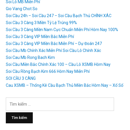
Soi Lô MB Miễn Phí
Gio Vang Chot So
Soi Cầu 24h – Soi Cầu 247 – Soi Cầu Bạch Thủ CHÍNH XÁC
Soi Cầu 3 Càng 3 Miền Tỷ Lệ Trúng 99%
Soi Cầu 3 Càng Miền Nam Cực Chuẩn Miễn Phí Hôm Nay 100%
Soi Cầu 3 Càng VIP Miền Bắc Miễn Phí
Soi Cầu 3 Càng VIP Miền Bắc Miễn Phí – Dự Đoán 247
Soi Cầu Mb Chính Xác Miễn Phí Soi Cầu Lô Chính Xác
Soi Cau Mb Rong Bach Kim
Soi Cầu Miền Bắc Chính Xác 100 – Cầu Lô XSMB Hôm Nay
Soi Cầu Rồng Bạch Kim 666 Hôm Nay Miễn Phí
SOI CẦU 3 CÀNG
Cau XSMB – Thống Kê Cầu Bạch Thủ Miền Bắc Hôm Nay – Xổ Số
Tìm
kiếm
cho: