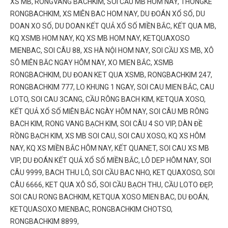
XS MB, RONGVANG BACHKIM, SOI CẦU MB HOM NAY, THONGKE
RONGBACHKIM, XS MIÊN BAC HOM NAY, DU ĐOÁN XỔ SỐ, DU
DOAN XO SỐ, DU DOAN KẾT QUẢ XỔ SỐ MIỀN BẮC, KẾT QUA MB,
KQ XSMB HOM NAY, KQ XS MB HOM NAY, KETQUAXOSO
MIENBAC, SOI CÂU 88, XS HÀ NỘI HOM NAY, SOI CẦU XS MB, XÔ
SÔ MIÊN BĂC NGAY HÔM NAY, XO MIEN BẮC, XSMB
RONGBACHKIM, DU ĐOAN KET QUA XSMB, RONGBACHKIM 247,
RONGBACHKIM 777, LO KHUNG 1 NGAY, SOI CAU MIEN BẮC, CAU
LOTO, SOI CAU 3CANG, CẦU RÔNG BACH KIM, KETQUA XOSO,
KẾT QUẢ XỔ SỐ MIÊN BẮC NGÀY HÔM NAY, SOI CÂU MB RÔNG
BACH KIM, RONG VANG BẠCH KIM, SOI CÂU 4 SO VIP, DÀN ĐỀ
RỒNG BẠCH KIM, XS MB SOI CAU, SOI CAU XOSO, KQ XS HÔM
NAY, KQ XS MIỀN BẮC HÔM NAY, KẾT QUANET, SOI CAU XS MB
VIP, DU ĐOÁN KẾT QUẢ XỔ SỐ MIỀN BẮC, LÔ DEP HÔM NAY, SOI
CÂU 9999, BACH THU LÔ, SOI CẦU BAC NHO, KET QUAXOSO, SOI
CÂU 6666, KET QUA XÔ SỐ, SOI CẦU BẠCH THU, CẦU LOTO ĐẸP,
SOI CAU RONG BACHKIM, KETQUA XOSO MIEN BAC, DU ĐOÁN,
KETQUASOXO MIENBAC, RONGBACHKIM CHOTSO,
RONGBACHKIM 8899,