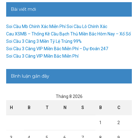
Bài viết mới
Soi Cầu Mb Chính Xác Miễn Phí Soi Cầu Lô Chính Xác
Cau XSMB – Thống Kê Cầu Bạch Thủ Miền Bắc Hôm Nay – Xổ Số
Soi Cầu 3 Càng 3 Miền Tỷ Lệ Trúng 99%
Soi Cầu 3 Càng VIP Miền Bắc Miễn Phí – Dự Đoán 247
Soi Cầu 3 Càng VIP Miền Bắc Miễn Phí
Bình luận gần đây
Tháng 8 2026
H
B
T
N
S
B
C
1
2
3
4
5
6
7
8
9