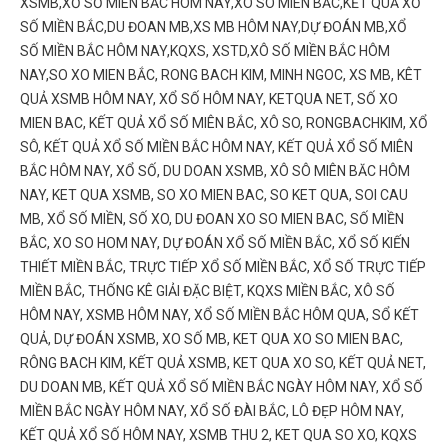
XSMB,XỔ SỐ MIÊN BẮC HÔM NAY,XÔ SÔ MIÊN BĂC,KẾT QUẢ XỔ
SỐ MIỀN BẮC,DU ĐOAN MB,XS MB HÔM NAY,DỰ ĐOÁN MB,XỔ
SỐ MIỀN BẮC HÔM NAY,KQXS, XSTD,XÔ SỐ MIỀN BẮC HÔM
NAY,SO XO MIEN BẮC, RONG BACH KIM, MINH NGOC, XS MB, KÊT
QUẢ XSMB HÔM NAY, XỔ SỐ HÔM NAY, KETQUA NET, SỐ XO
MIEN BAC, KẾT QUẢ XỔ SỐ MIÊN BẮC, XÔ SO, RONGBACHKIM, XỔ
SÔ, KẾT QUẢ XỔ SỐ MIỀN BẮC HÔM NAY, KẾT QUẢ XỔ SỐ MIÊN
BẮC HÔM NAY, XỔ SỐ, DU DOAN XSMB, XÔ SÔ MIÊN BĂC HÔM
NAY, KET QUA XSMB, SO XO MIEN BAC, SO KET QUA, SOI CAU
MB, XỔ SỐ MIỀN, SỐ XO, DU ĐOAN XO SO MIEN BAC, SỐ MIỀN
BẮC, XO SO HOM NAY, DỰ ĐOÁN XỔ SỐ MIỀN BẮC, XỔ SỐ KIẾN
THIẾT MIỀN BẮC, TRỰC TIẾP XỔ SỐ MIỀN BẮC, XỔ SỐ TRỰC TIẾP
MIỀN BẮC, THỐNG KÊ GIẢI ĐẶC BIỆT, KQXS MIỀN BẮC, XÔ SỐ
HÔM NAY, XSMB HÔM NAY, XỔ SỐ MIỀN BẮC HÔM QUA, SỔ KẾT
QUẢ, DỰ ĐOÁN XSMB, XO SỐ MB, KET QUA XO SO MIEN BAC,
RÔNG BACH KIM, KẾT QUẢ XSMB, KET QUA XO SO, KẾT QUẢ NET,
DU DOAN MB, KẾT QUẢ XỔ SỐ MIỀN BẮC NGÀY HÔM NAY, XỔ SỐ
MIỀN BẮC NGÀY HÔM NAY, XỔ SỐ ĐÀI BẮC, LÔ ĐẸP HÔM NAY,
KẾT QUẢ XỔ SỐ HÔM NAY, XSMB THU 2, KET QUA SO XO, KQXS