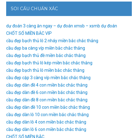
SOI CẦU CHUẨN XÁC
dự đoán 3 càng ăn ngay – dự đoán xmsb – xsmb dự đoán
CHỐT SỐ MIỀN BẮC VIP
cầu đẹp bạch thủ lô 2 nháy miền bắc chắc thắng
cầu đẹp ba càng víp miền bắc chắc thắng
cầu đẹp bạch thủ đề miền bắc chắc thắng
cầu đẹp bạch thủ lô kép miền bắc chắc thắng
cầu đẹp bạch thủ lô miền bắc chắc thắng
cầu đẹp cặp 3 càng víp miền bắc chắc thắng
cầu đẹp dàn đề 4 con miền bắc chắc thắng
cầu đẹp dàn đề 6 con miền bắc chắc thắng
cầu đẹp dàn đề 8 con miền bắc chắc thắng
cầu đẹp dàn đề 10 con miền bắc chắc thắng
cầu đẹp dàn lô 10 con miền bắc chắc thắng
cầu đẹp dàn lô 4 con miền bắc chắc thắng
cầu đẹp dàn lô 6 con miền bắc chắc thắng
CHỐT SỐ MIỀN BẮC