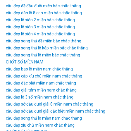
cầu đẹp đề đầu đuôi miền bắc chắc thắng
cầu đẹp dàn lô 8 con miền bắc chắc thắng
cầu đẹp lô xiên 2 miền bắc chắc thắng
cầu đẹp lô xiên 3 miền bắc chắc thắng
cầu đẹp lô xiên 4 miền bắc chắc thắng
cầu đẹp song thủ đề miền bắc chắc thắng
cầu đẹp song thủ lô kép miền bắc chắc thắng
cầu đẹp song thủ lô miền bắc chắc thắng
CHỐT SỐ MIỀN NAM
cầu đẹp bao lô miền nam chắc thắng
cầu đẹp cặp xíu chủ miền nam chắc thắng
cầu đẹp đặc biệt miền nam chắc thắng
cầu đẹp giải tám miền nam chắc thắng
cầu đẹp lô 3 số miền nam chắc thắng
cầu đẹp sớ đầu đuôi giải 8 miền nam chắc thắng
cầu đẹp sớ đầu đuôi giải đặc biệt miền nam chắc thắng
cầu đẹp song thủ lô miền nam chắc thắng
cầu đẹp xíu chủ miền nam chắc thắng