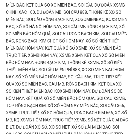
MIỀN BẮC, KET QUA SO XO MIEN BAC, SOI CẦU DỰ ĐOÁN XSMB
CHÍNH XÁC 100, DU ĐOÁN MB, SOI CẦU 888, THỐNG KÊ XỔ SỐ
MIỀN BẮC, SOI CẦU RỒNG BẠCH KIM, XOSOMIENBAC, KQXS MIEN
BAC, XỔ SỐ HÀ NỘI HÔM NAY, SOI CẦU MB RỒNG BẠCH KIM, XỔ
SỐ MIỀN BẮC HÔM QUẢ, SOI CAU RONG BẠCH KIM, SOI CẦU MIỀN
BẮC, RỒNG BẠCH KIM CHỐT SỐ HÔM NAY, XỔ SỐ KIẾN THIẾT
MIỀN BẮC HÔM NAY, KẾT QUẢ XỔ SỐ XSMB, XỔ SỐ MIỀN BẮC
TRỰC TIẾP, XSMBHOM NAY, XSMB XSMN KẾT QUẢ XỔ SỐ MIỀN
BẮC HÔM NAY, RONG BẠCH KIM, THỐNG KÊ XSMB, XỔ SỐ KIẾN
THIẾT MIÊN BẮC, SOI CẦU MIỄN PHÍ 888, XO SO MIEN BAC HOM
NAY, SỔ XÔ MIÊN BẮC HÔM NAY, SOI CẦU 666, TRỰC TIẾP KẾT
QUẢ XỔ SỐ MIỀN BẮC, CAU MB, RÔNG BẠCH KIM, KẾT QUẢ XỔ
SỐ KIẾN THIẾT MIỀN BẮC, KQXSMB HÔM NAY, DỰ ĐOÁN SỐ DE
HÔM NAY, KẾT QUẢ XỔ SỐ MIỀN BẮC HÔM QUA, SOI CAU XSMB,
TOP RỒNG BẠCH KIM, XỔ SỐ HÔM NAY MIỀN BẮC, SOI CÂU 366,
XSMB TRỰC TIẾP, XỔ SỐ HÔM QUA, RONG BACH KIM 666, XỔ SỐ
MB, KQ XSMB HÔM NAY, TRỰC TIẾP XSMB, SỐ KẾT QUẢ GIẢI ĐẶC
BIỆT, DỰ ĐOÁN XỔ SỐ, XO SO NET, XỔ SỐ ĐÀI MIỀN BẮC, SOI