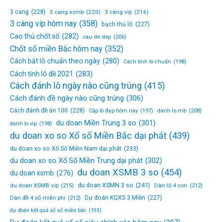
3 cang
(228)
3 cang xsmb
(220)
3 càng vip
(216)
3 càng víp hôm nay
(358)
bạch thủ lô
(227)
Cao thủ chốt số
(282)
cau de dep
(206)
Chốt số miền Bắc hôm nay
(352)
Cách bắt lô chuẩn theo ngày
(280)
Cách tính lô chuẩn
(198)
Cách tính lô đề 2021
(283)
Cách đánh lô ngày nào cũng trúng
(415)
Cách đánh đề ngày nào cũng trúng
(306)
Cách đánh đề ăn 100
(228)
Cặp lô đẹp hôm nay
(197)
danh lo mb
(208)
du doan Miền Trung 3 so
(301)
danh lo vip
(198)
du doan xo so Xổ số Miền Bắc dại phát
(439)
du doan xo so Xổ Số Miền Nam dại phát
(233)
du doan xo so Xổ Số Miền Trung dại phát
(302)
du doan XSMB 3 so
(454)
du doan xsmb
(276)
du doan XSMN 3 so
(241)
du doan XSMB vip
(215)
Dàn lô 4 con
(212)
Dàn đề 4 số miễn phí
(212)
Dự đoán KQXS 3 Miền
(227)
dự đoán kết quả xổ số miền bắc
(193)