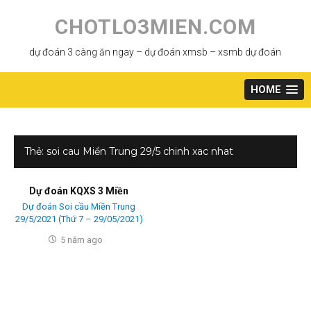
Skip
to
CHOTLO3MIEN.COM
content
dự đoán 3 càng ăn ngay – dự đoán xmsb – xsmb dự đoán
HOME
Thẻ:
soi cau Miền Trung 29/5 chinh xac nhat
Dự đoán KQXS 3 Miền
Dự đoán Soi cầu Miền Trung
29/5/2021 (Thứ 7 – 29/05/2021)
5 năm ago