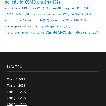
soi cầu lô XSMB chuẩn
(432)
soi cầu lô XSMN chuẩn
(238)
Soi cầu MB Rồng Bạch Kim
(244)
Soi cầu XSMB
(241)
soi cầu xổ số miền bắc
(213)
Soi Cầu Đề
(200)
soi lo mb
(251)
soi lo to mb
(210)
soi mb lo
(208)
soi đề
(210)
sxmb
(220)
so mien phi
(198)
Số đẹp hôm nay
(194)
đánh đề
(267)
đánh đề 3 càng
(274)
thống kê xsmb hôm nay
(218)
LƯU TRỮ
Tháng 2 2023
Tháng 1 2023
Tháng 12 2022
Tháng 11 2022
Tháng 10 2022