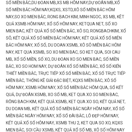
SỐ MIỀN BẮC,DU ĐOAN MB,XS MB HÔM NAY,DỰ ĐOÁN MB,XỔ
SỐ MIỀN BẮC HÔM NAY,KQXS, XSTD,XÔ SỐ MIỀN BẮC HÔM
NAY,SO XO MIEN BẮC, RONG BACH KIM, MINH NGOC, XS MB, KÊT
QUẢ XSMB HÔM NAY, XỔ SỐ HÔM NAY, KETQUA NET, SỐ XO
MIEN BAC, KẾT QUẢ XỔ SỐ MIÊN BẮC, XÔ SO, RONGBACHKIM, XỔ
SÔ, KẾT QUẢ XỔ SỐ MIỀN BẮC HÔM NAY, KẾT QUẢ XỔ SỐ MIÊN
BẮC HÔM NAY, XỔ SỐ, DU DOAN XSMB, XÔ SÔ MIÊN BĂC HÔM
NAY, KET QUA XSMB, SO XO MIEN BAC, SO KET QUA, SOI CAU
MB, XỔ SỐ MIỀN, SỐ XO, DU ĐOAN XO SO MIEN BAC, SỐ MIỀN
BẮC, XO SO HOM NAY, DỰ ĐOÁN XỔ SỐ MIỀN BẮC, XỔ SỐ KIẾN
THIẾT MIỀN BẮC, TRỰC TIẾP XỔ SỐ MIỀN BẮC, XỔ SỐ TRỰC TIẾP
MIỀN BẮC, THỐNG KÊ GIẢI ĐẶC BIỆT, KQXS MIỀN BẮC, XÔ SỐ
HÔM NAY, XSMB HÔM NAY, XỔ SỐ MIỀN BẮC HÔM QUA, SỔ KẾT
QUẢ, DỰ ĐOÁN XSMB, XO SỐ MB, KET QUA XO SO MIEN BAC,
RÔNG BACH KIM, KẾT QUẢ XSMB, KET QUA XO SO, KẾT QUẢ NET,
DU DOAN MB, KẾT QUẢ XỔ SỐ MIỀN BẮC NGÀY HÔM NAY, XỔ SỐ
MIỀN BẮC NGÀY HÔM NAY, XỔ SỐ ĐÀI BẮC, LÔ ĐẸP HÔM NAY,
KẾT QUẢ XỔ SỐ HÔM NAY, XSMB THU 2, KET QUA SO XO, KQXS
MIEN BẮC, SOI CẦU XSMB, KẾT QUẢ XỔ SỐ MB, XÔ SỐ HÔM NAY