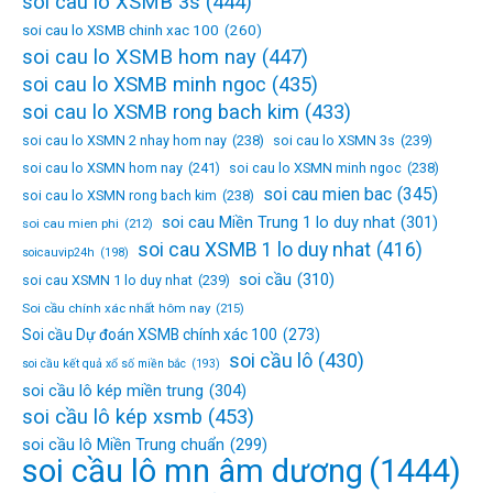
soi cau lo XSMB 3s
(444)
soi cau lo XSMB chinh xac 100
(260)
soi cau lo XSMB hom nay
(447)
soi cau lo XSMB minh ngoc
(435)
soi cau lo XSMB rong bach kim
(433)
soi cau lo XSMN 2 nhay hom nay
(238)
soi cau lo XSMN 3s
(239)
soi cau lo XSMN hom nay
(241)
soi cau lo XSMN minh ngoc
(238)
soi cau mien bac
(345)
soi cau lo XSMN rong bach kim
(238)
soi cau Miền Trung 1 lo duy nhat
(301)
soi cau mien phi
(212)
soi cau XSMB 1 lo duy nhat
(416)
soicauvip24h
(198)
soi cầu
(310)
soi cau XSMN 1 lo duy nhat
(239)
Soi cầu chính xác nhất hôm nay
(215)
Soi cầu Dự đoán XSMB chính xác 100
(273)
soi cầu lô
(430)
soi cầu kết quả xổ số miền bắc
(193)
soi cầu lô kép miền trung
(304)
soi cầu lô kép xsmb
(453)
soi cầu lô Miền Trung chuẩn
(299)
soi cầu lô mn âm dương
(1444)