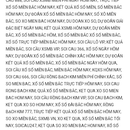
CAU 888, SOI CẦU XSMB MIỄN PHÍ NGÀY HÔM NAY, TRỰC TIẾP
XỔ SỐ MIỀN BẮC HÔM NAY, KẾT QUẢ XỔ SỐ MIỀN, SỐ MIỀN BẮC
HÔM NAY, DỰ ĐOÁN XỔ SỐ MIỀN BẮC HÔM NAY, SỔ XÔ MIÊN
BẮC, SO XO MIEN BAC HOM NAY, DU DOAN XO SO, DỰ ĐOÁN GIẢI
ĐẶC BIỆT NGÀY MAI, KẾT QUẢ XSMB HÔM NAY, DỰ ĐOÁN MIỀN
BẮC, XỔ SỐ MIỀN BẮC HÔM, XỔ SỐ MIỀN BẮC XỔ SỐ MIỀN BẮC,
XỔ SỐ TRỰC TIẾP MIỀN BẮC HÔM NAY, SOI CẦU LÔ VIP, KẾT QUẢ
MIỀN BẮC, SOI CẦU XSMB VIP, SOI CAU 366, XỔ SỐ NGÀY HÔM
NAY, DỰ ĐOÁN XỔ SỐ MIỀN BẮC CHÍNH XÁC HÔM NAY, DỰ ĐOÁN
KẾT QUẢ XỔ SỐ MIỀN BẮC, XỔ SỐ MIỀN BẮC NGÀY HÔM QUA,
SOI CẦU XỔ SỐ MIỀN BẮC, MIỀN BẮC HÔM NAY, KQXS HÔM NAY,
SOI CAU 666, SOI CẦU RỒNG BẠCH KIM MIỄN PHÍ CHÍNH XÁC, SỐ
SO MIEN BAC, XỔ SỐ MIỀN BẮC TRỰC TIẾP HÔM NAY, SOI CAU
RONG BACH KIM, QUẢ XỔ SỐ MIỀN BẮC, KET QUA XO SO MIEN
BAC HOM NAY, SOI CẦU RỒNG BẠCH KIM VIP, SOI CAU BACH KIM,
KET QUA XO SO HOM NAY, XỔ SỐ ĐÀI BẮC HÔM NAY, RỒNG
BẠCH KIM 777, TRỰC TIẾP KẾT QUẢ XỔ SỐ MIỀN BẮC HÔM NAY,
SO XO MIỀN BẮC, SXMB VN, XO KET QUA, XỔ SỐ MIỀN BẮC TỐI
NAY, SOICAU247, KET QUA SO XO MIEN BAC HOM NAY, XỔ SỐ