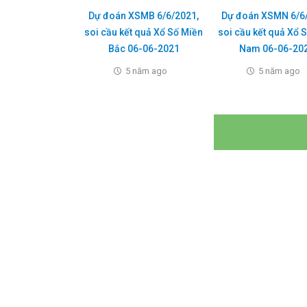
Dự đoán XSMB 6/6/2021,
Dự đoán XSMN 6/6
soi cầu kết quả Xổ Số Miền
soi cầu kết quả Xổ 
Bắc 06-06-2021
Nam 06-06-20
5 năm ago
5 năm ago
Điều
hướng
bài
viết