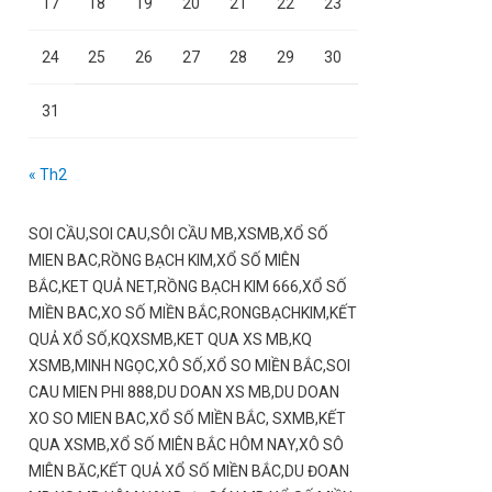
17
18
19
20
21
22
23
24
25
26
27
28
29
30
31
« Th2
SOI CẦU,SOI CAU,SÔI CẦU MB,XSMB,XỔ SỐ
MIEN BAC,RỒNG BẠCH KIM,XỔ SỐ MIÊN
BẮC,KET QUẢ NET,RỒNG BẠCH KIM 666,XỔ SỐ
MIỀN BAC,XO SỐ MIỀN BẮC,RONGBẠCHKIM,KẾT
QUẢ XỔ SỐ,KQXSMB,KET QUA XS MB,KQ
XSMB,MINH NGỌC,XÔ SỐ,XỔ SO MIỀN BẮC,SOI
CAU MIEN PHI 888,DU DOAN XS MB,DU DOAN
XO SO MIEN BAC,XỔ SỐ MIỀN BẮC, SXMB,KẾT
QUA XSMB,XỔ SỐ MIÊN BẮC HÔM NAY,XÔ SÔ
MIÊN BĂC,KẾT QUẢ XỔ SỐ MIỀN BẮC,DU ĐOAN