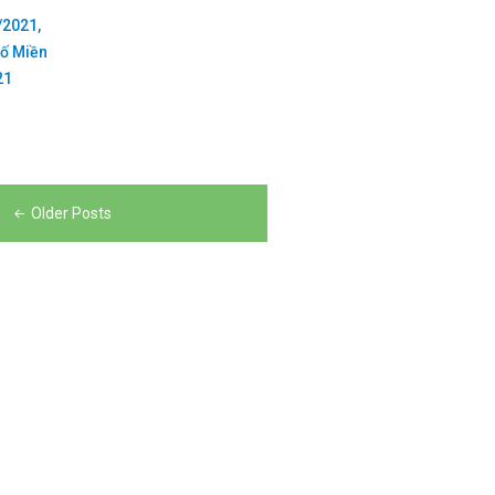
/2021,
Số Miền
21
Older Posts