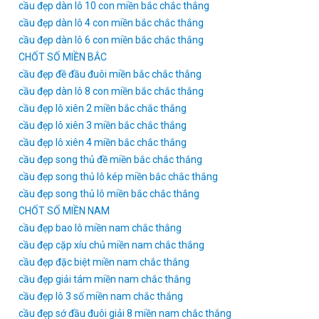
cầu đẹp dàn lô 10 con miền bắc chắc thắng
cầu đẹp dàn lô 4 con miền bắc chắc thắng
cầu đẹp dàn lô 6 con miền bắc chắc thắng
CHỐT SỐ MIỀN BẮC
cầu đẹp đề đầu đuôi miền bắc chắc thắng
cầu đẹp dàn lô 8 con miền bắc chắc thắng
cầu đẹp lô xiên 2 miền bắc chắc thắng
cầu đẹp lô xiên 3 miền bắc chắc thắng
cầu đẹp lô xiên 4 miền bắc chắc thắng
cầu đẹp song thủ đề miền bắc chắc thắng
cầu đẹp song thủ lô kép miền bắc chắc thắng
cầu đẹp song thủ lô miền bắc chắc thắng
CHỐT SỐ MIỀN NAM
cầu đẹp bao lô miền nam chắc thắng
cầu đẹp cặp xíu chủ miền nam chắc thắng
cầu đẹp đặc biệt miền nam chắc thắng
cầu đẹp giải tám miền nam chắc thắng
cầu đẹp lô 3 số miền nam chắc thắng
cầu đẹp sớ đầu đuôi giải 8 miền nam chắc thắng