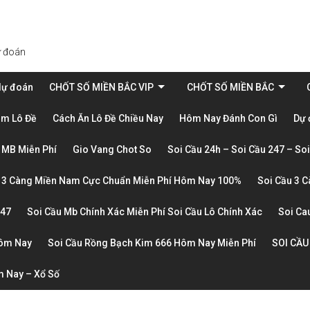
Skip
to
content
ự đoán
dự đoán
CHỐT SỐ MIỀN BẮC VIP
CHỐT SỐ MIỀN BẮC
ệm Lô Đề
Cách Ăn Lô Đề Chiều Nay
Hôm Nay Đánh Con Gì
Dự 
 MB Miễn Phí
Gio Vang Chot So
Soi Cầu 24h – Soi Cầu 247 – S
 3 Càng Miền Nam Cực Chuẩn Miễn Phí Hôm Nay 100%
Soi Cầu 3 C
247
Soi Cầu Mb Chính Xác Miễn Phí Soi Cầu Lô Chính Xác
Soi Ca
Hôm Nay
Soi Cầu Rồng Bạch Kim 666 Hôm Nay Miễn Phí
SOI CẦU
 Nay – Xổ Số