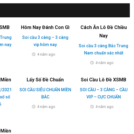
XSMB
Hôm Nay Đánh Con Gì
Cách Ăn Lô Đề Chiều
Nay
 Trung
Soi cầu 3 càng – 3 càng
ôm nay
vip hôm nay
Soi cầu 3 càng Bắc Trung
Nam chuẩn xác nhất
4 năm ago
4 năm ago
 Miền
Lấy Số Đề Chuẩn
Soi Cầu Lô Đề XSMB
2/2021
SOI CẦU SIÊU CHUẨN MIỀN
SOI CẦU – 3 CÀNG – CẦU
 xổ số
BẮC
VIP – CỰC CHUẨN
6
4 năm ago
4 năm ago
 Miền