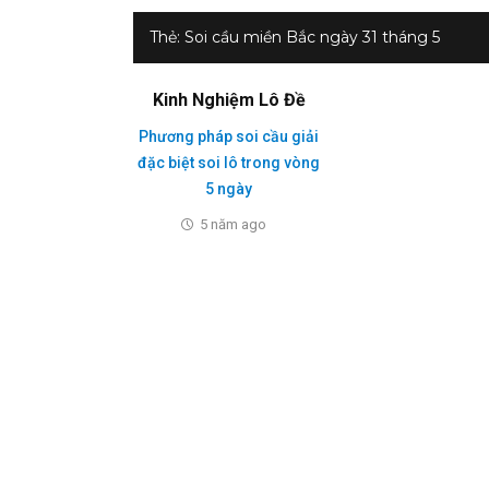
Thẻ:
Soi cầu miền Bắc ngày 31 tháng 5
Kinh Nghiệm Lô Đề
Phương pháp soi cầu giải
đặc biệt soi lô trong vòng
5 ngày
5 năm ago