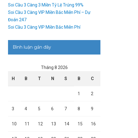
Soi Cầu 3 Càng 3 Miền Tỷ Lệ Trúng 99%
Soi Cầu 3 Càng VIP Miền Bắc Miễn Phí – Dự
Đoán 247
Soi Cầu 3 Càng VIP Miền Bắc Miễn Phí
Bình luận gần đây
Tháng 8 2026
H
B
T
N
S
B
C
1
2
3
4
5
6
7
8
9
10
11
12
13
14
15
16