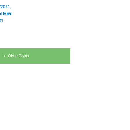
/2021,
Số Miền
21
Older Posts