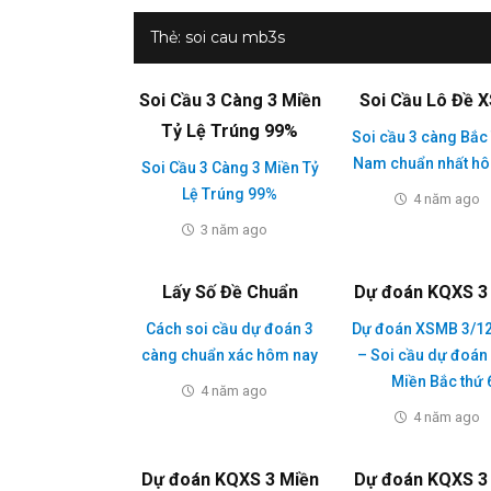
Thẻ:
soi cau mb3s
Soi Cầu 3 Càng 3 Miền
Soi Cầu Lô Đề 
Tỷ Lệ Trúng 99%
Soi cầu 3 càng Bắc
Nam chuẩn nhất h
Soi Cầu 3 Càng 3 Miền Tỷ
Lệ Trúng 99%
4 năm ago
3 năm ago
Lấy Số Đề Chuẩn
Dự đoán KQXS 3
Cách soi cầu dự đoán 3
Dự đoán XSMB 3/1
càng chuẩn xác hôm nay
– Soi cầu dự đoán
Miền Bắc thứ 
4 năm ago
4 năm ago
Dự đoán KQXS 3 Miền
Dự đoán KQXS 3