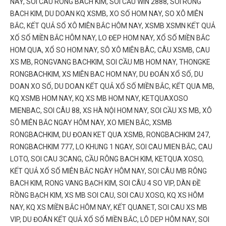
NAY, SOI CÂU RÔNG BACH KIM, SOI CẦU WIN 2888, SOI RÔNG
BACH KIM, DU DOAN KQ XSMB, XO SỐ HOM NAY, SO XÔ MIÊN
BẮC, KẾT QUẢ SỔ XÔ MIÊN BẮC HÔM NAY, XSMB XSMN KẾT QUẢ
XỐ SỐ MIỀN BẮC HÔM NAY, LO ĐEP HOM NAY, XỔ SỐ MIỀN BẮC
HOM QUA, XỔ SO HOM NAY, SÔ XÔ MIÊN BÂC, CÂU XSMB, CAU
XS MB, RONGVANG BACHKIM, SOI CẦU MB HOM NAY, THONGKE
RONGBACHKIM, XS MIÊN BAC HOM NAY, DU ĐOÁN XỔ SỐ, DU
DOAN XO SỐ, DU DOAN KẾT QUẢ XỔ SỐ MIỀN BẮC, KẾT QUA MB,
KQ XSMB HOM NAY, KQ XS MB HOM NAY, KETQUAXOSO
MIENBAC, SOI CÂU 88, XS HÀ NỘI HOM NAY, SOI CẦU XS MB, XÔ
SÔ MIÊN BĂC NGAY HÔM NAY, XO MIEN BẮC, XSMB
RONGBACHKIM, DU ĐOAN KET QUA XSMB, RONGBACHKIM 247,
RONGBACHKIM 777, LO KHUNG 1 NGAY, SOI CAU MIEN BẮC, CAU
LOTO, SOI CAU 3CANG, CẦU RÔNG BACH KIM, KETQUA XOSO,
KẾT QUẢ XỔ SỐ MIÊN BẮC NGÀY HÔM NAY, SOI CÂU MB RÔNG
BACH KIM, RONG VANG BẠCH KIM, SOI CÂU 4 SO VIP, DÀN ĐỀ
RỒNG BẠCH KIM, XS MB SOI CAU, SOI CAU XOSO, KQ XS HÔM
NAY, KQ XS MIỀN BẮC HÔM NAY, KẾT QUANET, SOI CAU XS MB
VIP, DU ĐOÁN KẾT QUẢ XỔ SỐ MIỀN BẮC, LÔ DEP HÔM NAY, SOI