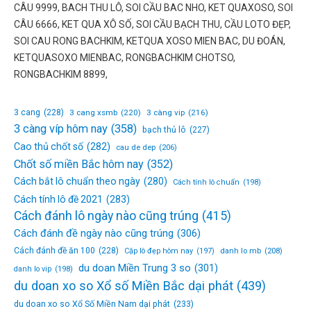
CÂU 9999, BACH THU LÔ, SOI CẦU BAC NHO, KET QUAXOSO, SOI
CÂU 6666, KET QUA XÔ SỐ, SOI CẦU BẠCH THU, CẦU LOTO ĐẸP,
SOI CAU RONG BACHKIM, KETQUA XOSO MIEN BAC, DU ĐOÁN,
KETQUASOXO MIENBAC, RONGBACHKIM CHOTSO,
RONGBACHKIM 8899,
3 cang
(228)
3 cang xsmb
(220)
3 càng vip
(216)
3 càng víp hôm nay
(358)
bạch thủ lô
(227)
Cao thủ chốt số
(282)
cau de dep
(206)
Chốt số miền Bắc hôm nay
(352)
Cách bắt lô chuẩn theo ngày
(280)
Cách tính lô chuẩn
(198)
Cách tính lô đề 2021
(283)
Cách đánh lô ngày nào cũng trúng
(415)
Cách đánh đề ngày nào cũng trúng
(306)
Cách đánh đề ăn 100
(228)
Cặp lô đẹp hôm nay
(197)
danh lo mb
(208)
du doan Miền Trung 3 so
(301)
danh lo vip
(198)
du doan xo so Xổ số Miền Bắc dại phát
(439)
du doan xo so Xổ Số Miền Nam dại phát
(233)