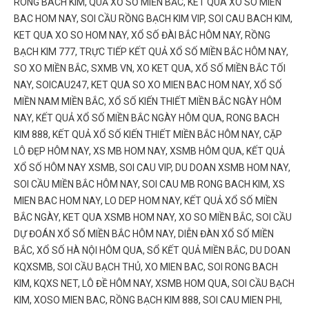
RONG BACH KIM, QUẢ XỔ SỐ MIỀN BẮC, KET QUA XO SO MIEN
BAC HOM NAY, SOI CẦU RỒNG BẠCH KIM VIP, SOI CAU BACH KIM,
KET QUA XO SO HOM NAY, XỔ SỐ ĐÀI BẮC HÔM NAY, RỒNG
BẠCH KIM 777, TRỰC TIẾP KẾT QUẢ XỔ SỐ MIỀN BẮC HÔM NAY,
SO XO MIỀN BẮC, SXMB VN, XO KET QUA, XỔ SỐ MIỀN BẮC TỐI
NAY, SOICAU247, KET QUA SO XO MIEN BAC HOM NAY, XỔ SỐ
MIỀN NAM MIỀN BẮC, XỔ SỐ KIẾN THIẾT MIỀN BẮC NGÀY HÔM
NAY, KẾT QUẢ XỔ SỐ MIỀN BẮC NGÀY HÔM QUA, RONG BACH
KIM 888, KẾT QUẢ XỔ SỐ KIẾN THIẾT MIỀN BẮC HÔM NAY, CẶP
LÔ ĐẸP HÔM NAY, XS MB HOM NAY, XSMB HÔM QUA, KẾT QUẢ
XỔ SỐ HÔM NAY XSMB, SOI CAU VIP, DU DOAN XSMB HOM NAY,
SOI CẦU MIỀN BẮC HÔM NAY, SOI CAU MB RONG BACH KIM, XS
MIEN BAC HOM NAY, LO DEP HOM NAY, KẾT QUẢ XỔ SỐ MIỀN
BẮC NGÀY, KET QUA XSMB HOM NAY, XO SO MIỀN BẮC, SOI CẦU
DỰ ĐOÁN XỔ SỐ MIỀN BẮC HÔM NAY, DIỄN ĐÀN XỔ SỐ MIỀN
BẮC, XỔ SỐ HÀ NỘI HÔM QUA, SỔ KẾT QUẢ MIỀN BẮC, DU DOAN
KQXSMB, SOI CẦU BẠCH THỦ, XO MIEN BAC, SOI RONG BACH
KIM, KQXS NET, LÔ ĐỀ HÔM NAY, XSMB HOM QUA, SOI CẦU BẠCH
KIM, XOSO MIEN BAC, RỒNG BẠCH KIM 888, SOI CAU MIEN PHI,