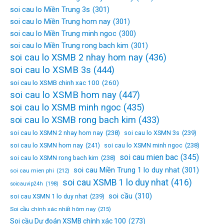
soi cau lo Miền Trung 3s
(301)
soi cau lo Miền Trung hom nay
(301)
soi cau lo Miền Trung minh ngoc
(300)
soi cau lo Miền Trung rong bach kim
(301)
soi cau lo XSMB 2 nhay hom nay
(436)
soi cau lo XSMB 3s
(444)
soi cau lo XSMB chinh xac 100
(260)
soi cau lo XSMB hom nay
(447)
soi cau lo XSMB minh ngoc
(435)
soi cau lo XSMB rong bach kim
(433)
soi cau lo XSMN 2 nhay hom nay
(238)
soi cau lo XSMN 3s
(239)
soi cau lo XSMN hom nay
(241)
soi cau lo XSMN minh ngoc
(238)
soi cau mien bac
(345)
soi cau lo XSMN rong bach kim
(238)
soi cau Miền Trung 1 lo duy nhat
(301)
soi cau mien phi
(212)
soi cau XSMB 1 lo duy nhat
(416)
soicauvip24h
(198)
soi cầu
(310)
soi cau XSMN 1 lo duy nhat
(239)
Soi cầu chính xác nhất hôm nay
(215)
Soi cầu Dự đoán XSMB chính xác 100
(273)