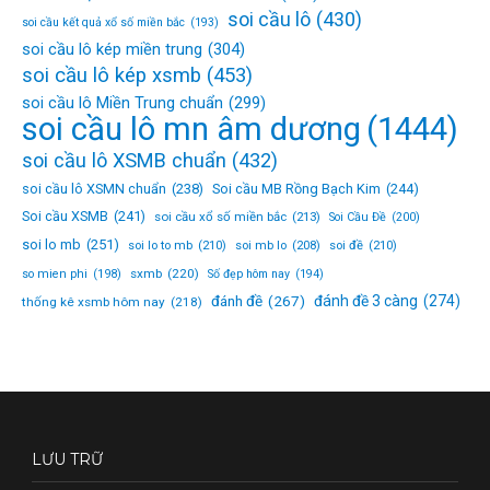
soi cầu lô
(430)
soi cầu kết quả xổ số miền bắc
(193)
soi cầu lô kép miền trung
(304)
soi cầu lô kép xsmb
(453)
soi cầu lô Miền Trung chuẩn
(299)
soi cầu lô mn âm dương
(1444)
soi cầu lô XSMB chuẩn
(432)
soi cầu lô XSMN chuẩn
(238)
Soi cầu MB Rồng Bạch Kim
(244)
Soi cầu XSMB
(241)
soi cầu xổ số miền bắc
(213)
Soi Cầu Đề
(200)
soi lo mb
(251)
soi lo to mb
(210)
soi mb lo
(208)
soi đề
(210)
sxmb
(220)
so mien phi
(198)
Số đẹp hôm nay
(194)
đánh đề
(267)
đánh đề 3 càng
(274)
thống kê xsmb hôm nay
(218)
LƯU TRỮ