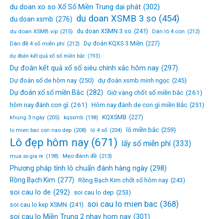
du doan xo so Xổ Số Miền Trung dại phát
(302)
du doan XSMB 3 so
(454)
du doan xsmb
(276)
du doan XSMN 3 so
(241)
du doan XSMB vip
(215)
Dàn lô 4 con
(212)
Dàn đề 4 số miễn phí
(212)
Dự đoán KQXS 3 Miền
(227)
dự đoán kết quả xổ số miền bắc
(193)
Dự đoán kết quả xổ số siêu chính xác hôm nay
(297)
Dự đoán số de hôm nay
(250)
dự đoán xsmb minh ngọc
(245)
Dự đoán xổ số miền Bắc
(282)
Giờ vàng chốt số miền bắc
(261)
hôm nay đánh con gì
(261)
Hôm nay đánh de con gì miền Bắc
(251)
KQXSMB
(227)
khung 3 ngày
(205)
kqsxmb
(198)
lô miền bắc
(259)
lo mien bac con nao dep
(208)
lô 4 số
(204)
Lô đẹp hôm nay
(671)
lấy số miễn phí
(333)
Mẹo đánh đề
(213)
mua so gia re
(198)
Phương pháp tính lô chuẩn đánh hàng ngày
(298)
Rồng Bạch Kim
(277)
Rồng Bạch Kim chốt số hôm nay
(243)
soi cau lo de
(292)
soi cau lo dep
(253)
soi cau lo mien bac
(368)
soi cau lo kep XSMN
(241)
soi cau lo Miền Trung 2 nhay hom nay
(301)