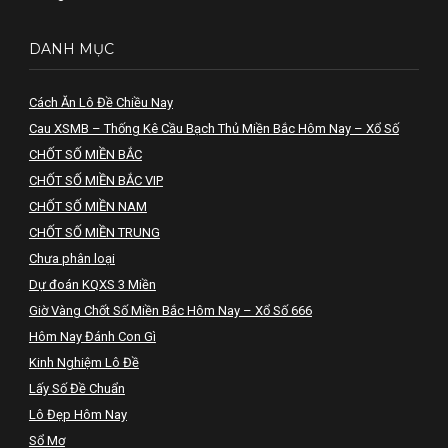
DANH MỤC
Cách Ăn Lô Đề Chiều Nay
Cau XSMB – Thống Kê Cầu Bạch Thủ Miền Bắc Hôm Nay – Xổ Số
CHỐT SỐ MIỀN BẮC
CHỐT SỐ MIỀN BẮC VIP
CHỐT SỐ MIỀN NAM
CHỐT SỐ MIỀN TRUNG
Chưa phân loại
Dự đoán KQXS 3 Miền
Giờ Vàng Chốt Số Miền Bắc Hôm Nay – Xổ Số 666
Hôm Nay Đánh Con Gì
Kinh Nghiệm Lô Đề
Lấy Số Đề Chuẩn
Lô Đẹp Hôm Nay
Sổ Mơ