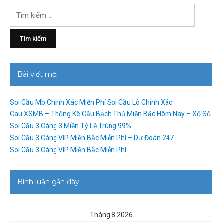
Tìm
kiếm
cho:
Bài viết mới
Soi Cầu Mb Chính Xác Miễn Phí Soi Cầu Lô Chính Xác
Cau XSMB – Thống Kê Cầu Bạch Thủ Miền Bắc Hôm Nay – Xổ Số
Soi Cầu 3 Càng 3 Miền Tỷ Lệ Trúng 99%
Soi Cầu 3 Càng VIP Miền Bắc Miễn Phí – Dự Đoán 247
Soi Cầu 3 Càng VIP Miền Bắc Miễn Phí
Bình luận gần đây
Tháng 8 2026