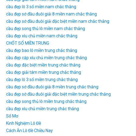
cầu đẹp lô 3 số miền nam chắc thắng
cầu đẹp sớ đầu đuôi giải 8 miền nam chắc thắng
cầu đẹp sớ đầu đuôi giải đặc biệt miền nam chắc thắng
cầu đẹp song thủ lô miền nam chắc thắng
cầu đẹp xíu chủ miền nam chắc thắng
CHỐT SỐ MIỀN TRUNG
cầu đẹp bao lô miền trung chắc thắng
cầu đẹp cặp xíu chủ miền trung chắc thắng
cầu đẹp đặc biệt miền trung chắc thắng
cầu đẹp giải tám miền trung chắc thắng
cầu đẹp lô 3 số miền trung chắc thắng
cầu đẹp sớ đầu đuôi giải 8 miền trung chắc thắng
cầu đẹp sớ đầu đuôi giải đặc biệt miền trung chắc thắng
cầu đẹp song thủ lô miền trung chắc thắng
cầu đẹp xíu chủ miền trung chắc thắng
Sổ Mơ
Kinh Nghiệm Lô Đề
Cách Ăn Lô Đề Chiều Nay