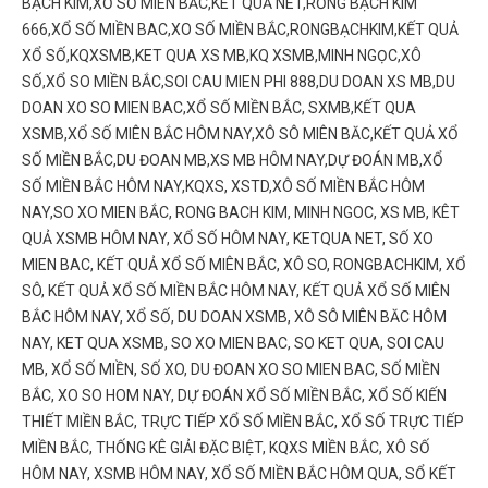
BẠCH KIM,XỔ SỐ MIÊN BẮC,KET QUẢ NET,RỒNG BẠCH KIM
666,XỔ SỐ MIỀN BAC,XO SỐ MIỀN BẮC,RONGBẠCHKIM,KẾT QUẢ
XỔ SỐ,KQXSMB,KET QUA XS MB,KQ XSMB,MINH NGỌC,XÔ
SỐ,XỔ SO MIỀN BẮC,SOI CAU MIEN PHI 888,DU DOAN XS MB,DU
DOAN XO SO MIEN BAC,XỔ SỐ MIỀN BẮC, SXMB,KẾT QUA
XSMB,XỔ SỐ MIÊN BẮC HÔM NAY,XÔ SÔ MIÊN BĂC,KẾT QUẢ XỔ
SỐ MIỀN BẮC,DU ĐOAN MB,XS MB HÔM NAY,DỰ ĐOÁN MB,XỔ
SỐ MIỀN BẮC HÔM NAY,KQXS, XSTD,XÔ SỐ MIỀN BẮC HÔM
NAY,SO XO MIEN BẮC, RONG BACH KIM, MINH NGOC, XS MB, KÊT
QUẢ XSMB HÔM NAY, XỔ SỐ HÔM NAY, KETQUA NET, SỐ XO
MIEN BAC, KẾT QUẢ XỔ SỐ MIÊN BẮC, XÔ SO, RONGBACHKIM, XỔ
SÔ, KẾT QUẢ XỔ SỐ MIỀN BẮC HÔM NAY, KẾT QUẢ XỔ SỐ MIÊN
BẮC HÔM NAY, XỔ SỐ, DU DOAN XSMB, XÔ SÔ MIÊN BĂC HÔM
NAY, KET QUA XSMB, SO XO MIEN BAC, SO KET QUA, SOI CAU
MB, XỔ SỐ MIỀN, SỐ XO, DU ĐOAN XO SO MIEN BAC, SỐ MIỀN
BẮC, XO SO HOM NAY, DỰ ĐOÁN XỔ SỐ MIỀN BẮC, XỔ SỐ KIẾN
THIẾT MIỀN BẮC, TRỰC TIẾP XỔ SỐ MIỀN BẮC, XỔ SỐ TRỰC TIẾP
MIỀN BẮC, THỐNG KÊ GIẢI ĐẶC BIỆT, KQXS MIỀN BẮC, XÔ SỐ
HÔM NAY, XSMB HÔM NAY, XỔ SỐ MIỀN BẮC HÔM QUA, SỔ KẾT