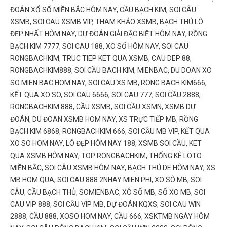
ĐOÁN XỔ SỐ MIỀN BẮC HÔM NAY, CẦU BẠCH KIM, SOI CÂU
XSMB, SOI CAU XSMB VIP, THAM KHẢO XSMB, BẠCH THỦ LÔ
ĐẸP NHẤT HÔM NAY, DỰ ĐOÁN GIẢI ĐẶC BIỆT HÔM NAY, RỒNG
BẠCH KIM 7777, SOI CAU 188, XO SỐ HÔM NAY, SOI CAU
RONGBACHKIM, TRUC TIEP KET QUA XSMB, CAU DEP 88,
RONGBACHKIM888, SOI CẦU BACH KIM, MIENBAC, DU DOAN XO
SO MIEN BAC HOM NAY, SOI CAU XS MB, RONG BACH KIM666,
KẾT QUA XO SO, SOI CAU 6666, SOI CAU 777, SOI CẦU 2888,
RONGBACHKIM 888, CẦU XSMB, SOI CẦU XSMN, XSMB DỰ
ĐOÁN, DU ĐOAN XSMB HOM NAY, XS TRỰC TIẾP MB, RỒNG
BẠCH KIM 6868, RONGBACHKIM 666, SOI CẦU MB VIP, KẾT QUA
XO SO HOM NAY, LÔ ĐẸP HÔM NAY 188, XSMB SOI CẦU, KET
QUA XSMB HÔM NAY, TOP RONGBACHKIM, THỐNG KÊ LOTO
MIỀN BẮC, SOI CÂU XSMB HÔM NAY, BẠCH THỦ DE HÔM NAY, XS
MB HOM QUA, SOI CAU 888 2NHAY MIEN PHI, XO SÔ MB, SOI
CÂU, CẦU BẠCH THỦ, SOMIENBAC, XÔ SỐ MB, SỐ XO MB, SOI
CAU VIP 888, SOI CẦU VIP MB, DỰ ĐOÁN KQXS, SOI CAU WIN
2888, CẦU 888, XOSO HOM NAY, CẦU 666, XSKTMB NGÀY HÔM