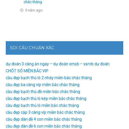
chắc thắng
5 năm ago
SOI CẦU CHUẨN XÁC
dự đoán 3 càng ăn ngay – dự đoán xmsb – xsmb dự đoán
CHỐT SỐ MIỀN BẮC VIP
cầu đẹp bạch thủ lô 2 nháy miền bắc chắc thắng
cầu đẹp ba càng víp miền bắc chắc thắng
cầu đẹp bạch thủ đề miền bắc chắc thắng
cầu đẹp bạch thủ lô kép miền bắc chắc thắng
cầu đẹp bạch thủ lô miền bắc chắc thắng
cầu đẹp cặp 3 càng víp miền bắc chắc thắng
cầu đẹp dàn đề 4 con miền bắc chắc thắng
cầu đẹp dàn đề 6 con miền bắc chắc thắng