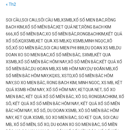
« Th2
SOI CẦU,SOI CAU,SÔI CẦU MB,XSMB,XỔ SỐ MIEN BAC,RỒNG
BẠCH KIM,XỔ SỐ MIÊN BẮC,KET QUẢ NET,RỒNG BẠCH KIM
666,XỔ SỐ MIỀN BAC,XO SỐ MIỀN BẮC,RONGBẠCHKIM,KẾT QUẢ
XỔ SỐ,KQXSMB,KET QUA XS MB,KQ XSMB,MINH NGỌC,XÔ
SỐ,XỔ SO MIỀN BẮC,SOI CAU MIEN PHI 888,DU DOAN XS MB,DU
DOAN XO SO MIEN BAC,XỔ SỐ MIỀN BẮC, SXMB,KẾT QUA
XSMB,XỔ SỐ MIÊN BẮC HÔM NAY,XÔ SÔ MIÊN BĂC,KẾT QUẢ XỔ
SỐ MIỀN BẮC,DU ĐOAN MB,XS MB HÔM NAY,DỰ ĐOÁN MB,XỔ
SỐ MIỀN BẮC HÔM NAY,KQXS, XSTD,XÔ SỐ MIỀN BẮC HÔM
NAY,SO XO MIEN BẮC, RONG BACH KIM, MINH NGOC, XS MB, KÊT
QUẢ XSMB HÔM NAY, XỔ SỐ HÔM NAY, KETQUA NET, SỐ XO
MIEN BAC, KẾT QUẢ XỔ SỐ MIÊN BẮC, XÔ SO, RONGBACHKIM, XỔ
SÔ, KẾT QUẢ XỔ SỐ MIỀN BẮC HÔM NAY, KẾT QUẢ XỔ SỐ MIÊN
BẮC HÔM NAY, XỔ SỐ, DU DOAN XSMB, XÔ SÔ MIÊN BĂC HÔM
NAY, KET QUA XSMB, SO XO MIEN BAC, SO KET QUA, SOI CAU
MB, XỔ SỐ MIỀN, SỐ XO, DU ĐOAN XO SO MIEN BAC, SỐ MIỀN