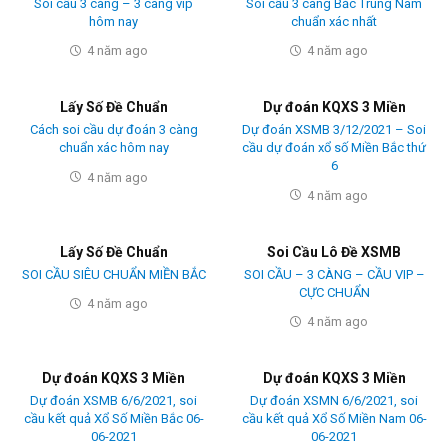
Soi cầu 3 càng – 3 càng vip
Soi cầu 3 càng Bắc Trung Nam
hôm nay
chuẩn xác nhất
4 năm ago
4 năm ago
Lấy Số Đề Chuẩn
Dự đoán KQXS 3 Miền
Cách soi cầu dự đoán 3 càng
Dự đoán XSMB 3/12/2021 – Soi
chuẩn xác hôm nay
cầu dự đoán xổ số Miền Bắc thứ
6
4 năm ago
4 năm ago
Lấy Số Đề Chuẩn
Soi Cầu Lô Đề XSMB
SOI CẦU SIÊU CHUẨN MIỀN BẮC
SOI CẦU – 3 CÀNG – CẦU VIP –
CỰC CHUẨN
4 năm ago
4 năm ago
Dự đoán KQXS 3 Miền
Dự đoán KQXS 3 Miền
Dự đoán XSMB 6/6/2021, soi
Dự đoán XSMN 6/6/2021, soi
cầu kết quả Xổ Số Miền Bắc 06-
cầu kết quả Xổ Số Miền Nam 06-
06-2021
06-2021