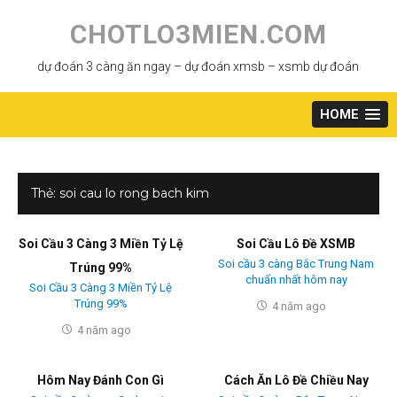
Skip
to
CHOTLO3MIEN.COM
content
dự đoán 3 càng ăn ngay – dự đoán xmsb – xsmb dự đoán
HOME
Thẻ:
soi cau lo rong bach kim
Soi Cầu 3 Càng 3 Miền Tỷ Lệ
Soi Cầu Lô Đề XSMB
Soi cầu 3 càng Bắc Trung Nam
Trúng 99%
chuẩn nhất hôm nay
Soi Cầu 3 Càng 3 Miền Tỷ Lệ
Trúng 99%
4 năm ago
4 năm ago
Hôm Nay Đánh Con Gì
Cách Ăn Lô Đề Chiều Nay