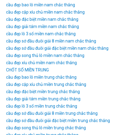
cầu đẹp bao lô miền nam chắc thắng
cầu đẹp cặp xíu chủ miền nam chắc thắng
cầu đẹp đặc biệt miền nam chắc thắng
cầu đẹp giải tám miền nam chắc thắng
cầu đẹp lô 3 số miền nam chắc thắng
cầu đẹp sớ đầu đuôi giải 8 miền nam chắc thắng
cầu đẹp sớ đầu đuôi giải đặc biệt miền nam chắc thắng
cầu đẹp song thủ lô miền nam chắc thắng
cầu đẹp xíu chủ miền nam chắc thắng
CHỐT SỐ MIỀN TRUNG
cầu đẹp bao lô miền trung chắc thắng
cầu đẹp cặp xíu chủ miền trung chắc thắng
cầu đẹp đặc biệt miền trung chắc thắng
cầu đẹp giải tám miền trung chắc thắng
cầu đẹp lô 3 số miền trung chắc thắng
cầu đẹp sớ đầu đuôi giải 8 miền trung chắc thắng
cầu đẹp sớ đầu đuôi giải đặc biệt miền trung chắc thắng
cầu đẹp song thủ lô miền trung chắc thắng
cầu đẹp xíu chủ miền trung chắc thắng