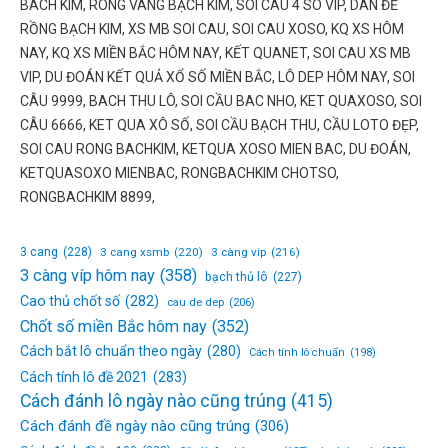
BACH KIM, RONG VANG BẠCH KIM, SOI CÂU 4 SO VIP, DÀN ĐỀ
RỒNG BẠCH KIM, XS MB SOI CAU, SOI CAU XOSO, KQ XS HÔM
NAY, KQ XS MIỀN BẮC HÔM NAY, KẾT QUANET, SOI CAU XS MB
VIP, DU ĐOÁN KẾT QUẢ XỔ SỐ MIỀN BẮC, LÔ DEP HÔM NAY, SOI
CÂU 9999, BACH THU LÔ, SOI CẦU BAC NHO, KET QUAXOSO, SOI
CÂU 6666, KET QUA XÔ SỐ, SOI CẦU BẠCH THU, CẦU LOTO ĐẸP,
SOI CAU RONG BACHKIM, KETQUA XOSO MIEN BAC, DU ĐOÁN,
KETQUASOXO MIENBAC, RONGBACHKIM CHOTSO,
RONGBACHKIM 8899,
3 cang
(228)
3 cang xsmb
(220)
3 càng vip
(216)
3 càng víp hôm nay
(358)
bạch thủ lô
(227)
Cao thủ chốt số
(282)
cau de dep
(206)
Chốt số miền Bắc hôm nay
(352)
Cách bắt lô chuẩn theo ngày
(280)
Cách tính lô chuẩn
(198)
Cách tính lô đề 2021
(283)
Cách đánh lô ngày nào cũng trúng
(415)
Cách đánh đề ngày nào cũng trúng
(306)