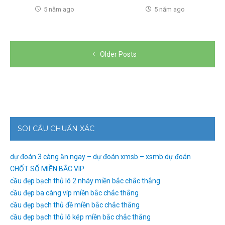
5 năm ago
5 năm ago
Điều
Older Posts
hướng
bài
viết
SOI CẦU CHUẨN XÁC
dự đoán 3 càng ăn ngay – dự đoán xmsb – xsmb dự đoán
CHỐT SỐ MIỀN BẮC VIP
cầu đẹp bạch thủ lô 2 nháy miền bắc chắc thắng
cầu đẹp ba càng víp miền bắc chắc thắng
cầu đẹp bạch thủ đề miền bắc chắc thắng
cầu đẹp bạch thủ lô kép miền bắc chắc thắng