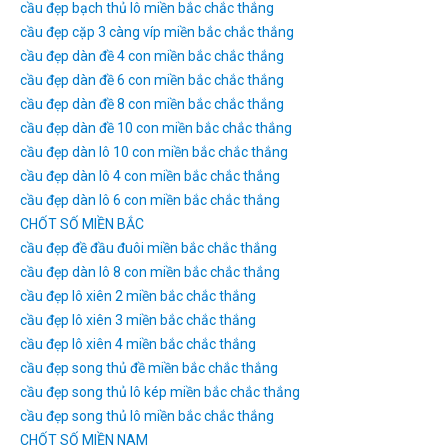
cầu đẹp bạch thủ lô miền bắc chắc thắng
cầu đẹp cặp 3 càng víp miền bắc chắc thắng
cầu đẹp dàn đề 4 con miền bắc chắc thắng
cầu đẹp dàn đề 6 con miền bắc chắc thắng
cầu đẹp dàn đề 8 con miền bắc chắc thắng
cầu đẹp dàn đề 10 con miền bắc chắc thắng
cầu đẹp dàn lô 10 con miền bắc chắc thắng
cầu đẹp dàn lô 4 con miền bắc chắc thắng
cầu đẹp dàn lô 6 con miền bắc chắc thắng
CHỐT SỐ MIỀN BẮC
cầu đẹp đề đầu đuôi miền bắc chắc thắng
cầu đẹp dàn lô 8 con miền bắc chắc thắng
cầu đẹp lô xiên 2 miền bắc chắc thắng
cầu đẹp lô xiên 3 miền bắc chắc thắng
cầu đẹp lô xiên 4 miền bắc chắc thắng
cầu đẹp song thủ đề miền bắc chắc thắng
cầu đẹp song thủ lô kép miền bắc chắc thắng
cầu đẹp song thủ lô miền bắc chắc thắng
CHỐT SỐ MIỀN NAM