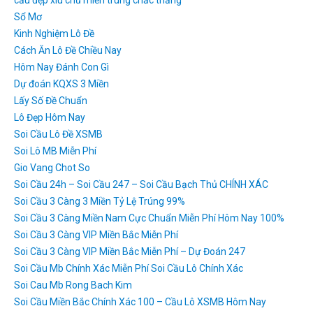
Sổ Mơ
Kinh Nghiệm Lô Đề
Cách Ăn Lô Đề Chiều Nay
Hôm Nay Đánh Con Gì
Dự đoán KQXS 3 Miền
Lấy Số Đề Chuẩn
Lô Đẹp Hôm Nay
Soi Cầu Lô Đề XSMB
Soi Lô MB Miễn Phí
Gio Vang Chot So
Soi Cầu 24h – Soi Cầu 247 – Soi Cầu Bạch Thủ CHÍNH XÁC
Soi Cầu 3 Càng 3 Miền Tỷ Lệ Trúng 99%
Soi Cầu 3 Càng Miền Nam Cực Chuẩn Miễn Phí Hôm Nay 100%
Soi Cầu 3 Càng VIP Miền Bắc Miễn Phí
Soi Cầu 3 Càng VIP Miền Bắc Miễn Phí – Dự Đoán 247
Soi Cầu Mb Chính Xác Miễn Phí Soi Cầu Lô Chính Xác
Soi Cau Mb Rong Bach Kim
Soi Cầu Miền Bắc Chính Xác 100 – Cầu Lô XSMB Hôm Nay