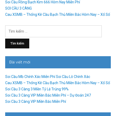
Soi Cầu Rồng Bạch Kim 666 Hôm Nay Miễn Phí
SOI CẦU 3 CÀNG
Cau XSMB – Thống Kê Cầu Bạch Thủ Miền Bắc Hôm Nay – Xổ Số
Tìm
kiếm
cho:
Bài viết mới
Soi Cầu Mb Chính Xác Miễn Phí Soi Cầu Lô Chính Xác
Cau XSMB – Thống Kê Cầu Bạch Thủ Miền Bắc Hôm Nay – Xổ Số
Soi Cầu 3 Càng 3 Miền Tỷ Lệ Trúng 99%
Soi Cầu 3 Càng VIP Miền Bắc Miễn Phí – Dự Đoán 247
Soi Cầu 3 Càng VIP Miền Bắc Miễn Phí