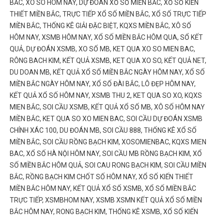
BẮC, XO SO HOM NAY, DỰ ĐOÁN XỔ SỐ MIỀN BẮC, XỔ SỐ KIẾN
THIẾT MIỀN BẮC, TRỰC TIẾP XỔ SỐ MIỀN BẮC, XỔ SỐ TRỰC TIẾP
MIỀN BẮC, THỐNG KÊ GIẢI ĐẶC BIỆT, KQXS MIỀN BẮC, XÔ SỐ
HÔM NAY, XSMB HÔM NAY, XỔ SỐ MIỀN BẮC HÔM QUA, SỔ KẾT
QUẢ, DỰ ĐOÁN XSMB, XO SỐ MB, KET QUA XO SO MIEN BAC,
RÔNG BACH KIM, KẾT QUẢ XSMB, KET QUA XO SO, KẾT QUẢ NET,
DU DOAN MB, KẾT QUẢ XỔ SỐ MIỀN BẮC NGÀY HÔM NAY, XỔ SỐ
MIỀN BẮC NGÀY HÔM NAY, XỔ SỐ ĐÀI BẮC, LÔ ĐẸP HÔM NAY,
KẾT QUẢ XỔ SỐ HÔM NAY, XSMB THU 2, KET QUA SO XO, KQXS
MIEN BẮC, SOI CẦU XSMB, KẾT QUẢ XỔ SỐ MB, XÔ SỐ HÔM NAY
MIỀN BẮC, KET QUA SO XO MIEN BAC, SOI CẦU DỰ ĐOÁN XSMB
CHÍNH XÁC 100, DU ĐOÁN MB, SOI CẦU 888, THỐNG KÊ XỔ SỐ
MIỀN BẮC, SOI CẦU RỒNG BẠCH KIM, XOSOMIENBAC, KQXS MIEN
BAC, XỔ SỐ HÀ NỘI HÔM NAY, SOI CẦU MB RỒNG BẠCH KIM, XỔ
SỐ MIỀN BẮC HÔM QUẢ, SOI CAU RONG BẠCH KIM, SOI CẦU MIỀN
BẮC, RỒNG BẠCH KIM CHỐT SỐ HÔM NAY, XỔ SỐ KIẾN THIẾT
MIỀN BẮC HÔM NAY, KẾT QUẢ XỔ SỐ XSMB, XỔ SỐ MIỀN BẮC
TRỰC TIẾP, XSMBHOM NAY, XSMB XSMN KẾT QUẢ XỔ SỐ MIỀN
BẮC HÔM NAY, RONG BẠCH KIM, THỐNG KÊ XSMB, XỔ SỐ KIẾN