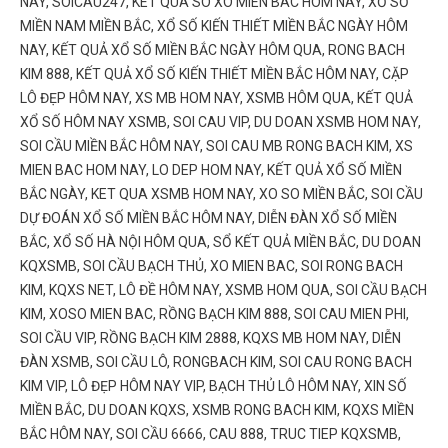
NAY, SOICAU247, KET QUA SO XO MIEN BAC HOM NAY, XỔ SỐ
MIỀN NAM MIỀN BẮC, XỔ SỐ KIẾN THIẾT MIỀN BẮC NGÀY HÔM
NAY, KẾT QUẢ XỔ SỐ MIỀN BẮC NGÀY HÔM QUA, RONG BACH
KIM 888, KẾT QUẢ XỔ SỐ KIẾN THIẾT MIỀN BẮC HÔM NAY, CẶP
LÔ ĐẸP HÔM NAY, XS MB HOM NAY, XSMB HÔM QUA, KẾT QUẢ
XỔ SỐ HÔM NAY XSMB, SOI CAU VIP, DU DOAN XSMB HOM NAY,
SOI CẦU MIỀN BẮC HÔM NAY, SOI CAU MB RONG BACH KIM, XS
MIEN BAC HOM NAY, LO DEP HOM NAY, KẾT QUẢ XỔ SỐ MIỀN
BẮC NGÀY, KET QUA XSMB HOM NAY, XO SO MIỀN BẮC, SOI CẦU
DỰ ĐOÁN XỔ SỐ MIỀN BẮC HÔM NAY, DIỄN ĐÀN XỔ SỐ MIỀN
BẮC, XỔ SỐ HÀ NỘI HÔM QUA, SỔ KẾT QUẢ MIỀN BẮC, DU DOAN
KQXSMB, SOI CẦU BẠCH THỦ, XO MIEN BAC, SOI RONG BACH
KIM, KQXS NET, LÔ ĐỀ HÔM NAY, XSMB HOM QUA, SOI CẦU BẠCH
KIM, XOSO MIEN BAC, RỒNG BẠCH KIM 888, SOI CAU MIEN PHI,
SOI CẦU VIP, RỒNG BẠCH KIM 2888, KQXS MB HOM NAY, DIỄN
ĐÀN XSMB, SOI CẦU LÔ, RONGBACH KIM, SOI CAU RONG BACH
KIM VIP, LÔ ĐẸP HÔM NAY VIP, BẠCH THỦ LÔ HÔM NAY, XIN SỐ
MIỀN BẮC, DU DOAN KQXS, XSMB RONG BACH KIM, KQXS MIỀN
BẮC HÔM NAY, SOI CẦU 6666, CAU 888, TRUC TIEP KQXSMB,