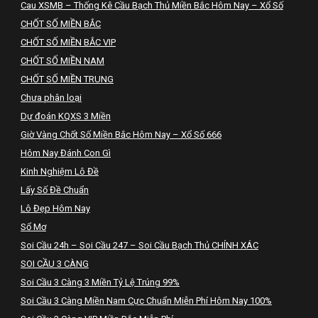
Cau XSMB – Thống Kê Cầu Bạch Thủ Miền Bắc Hôm Nay – Xổ Số
CHỐT SỐ MIỀN BẮC
CHỐT SỐ MIỀN BẮC VIP
CHỐT SỐ MIỀN NAM
CHỐT SỐ MIỀN TRUNG
Chưa phân loại
Dự đoán KQXS 3 Miền
Giờ Vàng Chốt Số Miền Bắc Hôm Nay – Xổ Số 666
Hôm Nay Đánh Con Gì
Kinh Nghiệm Lô Đề
Lấy Số Đề Chuẩn
Lô Đẹp Hôm Nay
Sổ Mơ
Soi Cầu 24h – Soi Cầu 247 – Soi Cầu Bạch Thủ CHÍNH XÁC
SOI CẦU 3 CÀNG
Soi Cầu 3 Càng 3 Miền Tỷ Lệ Trúng 99%
Soi Cầu 3 Càng Miền Nam Cực Chuẩn Miễn Phí Hôm Nay 100%