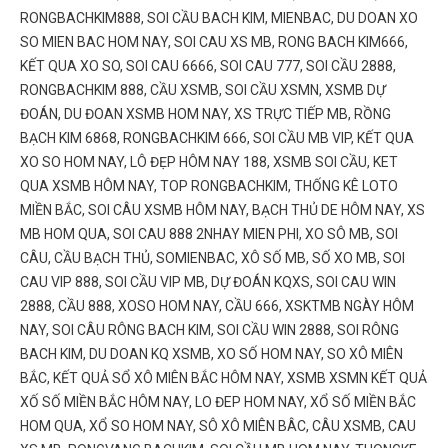
RONGBACHKIM888, SOI CẦU BACH KIM, MIENBAC, DU DOAN XO
SO MIEN BAC HOM NAY, SOI CAU XS MB, RONG BACH KIM666,
KẾT QUA XO SO, SOI CAU 6666, SOI CAU 777, SOI CẦU 2888,
RONGBACHKIM 888, CẦU XSMB, SOI CẦU XSMN, XSMB DỰ
ĐOÁN, DU ĐOAN XSMB HOM NAY, XS TRỰC TIẾP MB, RỒNG
BẠCH KIM 6868, RONGBACHKIM 666, SOI CẦU MB VIP, KẾT QUA
XO SO HOM NAY, LÔ ĐẸP HÔM NAY 188, XSMB SOI CẦU, KET
QUA XSMB HÔM NAY, TOP RONGBACHKIM, THỐNG KÊ LOTO
MIỀN BẮC, SOI CÂU XSMB HÔM NAY, BẠCH THỦ DE HÔM NAY, XS
MB HOM QUA, SOI CAU 888 2NHAY MIEN PHI, XO SÔ MB, SOI
CÂU, CẦU BẠCH THỦ, SOMIENBAC, XÔ SỐ MB, SỐ XO MB, SOI
CAU VIP 888, SOI CẦU VIP MB, DỰ ĐOÁN KQXS, SOI CAU WIN
2888, CẦU 888, XOSO HOM NAY, CẦU 666, XSKTMB NGÀY HÔM
NAY, SOI CÂU RÔNG BACH KIM, SOI CẦU WIN 2888, SOI RÔNG
BACH KIM, DU DOAN KQ XSMB, XO SỐ HOM NAY, SO XÔ MIÊN
BẮC, KẾT QUẢ SỔ XÔ MIÊN BẮC HÔM NAY, XSMB XSMN KẾT QUẢ
XỐ SỐ MIỀN BẮC HÔM NAY, LO ĐEP HOM NAY, XỔ SỐ MIỀN BẮC
HOM QUA, XỔ SO HOM NAY, SÔ XÔ MIÊN BÂC, CÂU XSMB, CAU