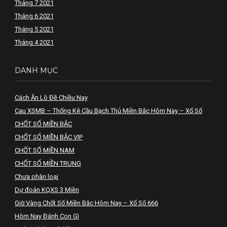
Tháng 7 2021
Tháng 6 2021
Tháng 5 2021
Tháng 4 2021
DANH MỤC
Cách Ăn Lô Đề Chiều Nay
Cau XSMB – Thống Kê Cầu Bạch Thủ Miền Bắc Hôm Nay – Xổ Số
CHỐT SỐ MIỀN BẮC
CHỐT SỐ MIỀN BẮC VIP
CHỐT SỐ MIỀN NAM
CHỐT SỐ MIỀN TRUNG
Chưa phân loại
Dự đoán KQXS 3 Miền
Giờ Vàng Chốt Số Miền Bắc Hôm Nay – Xổ Số 666
Hôm Nay Đánh Con Gì