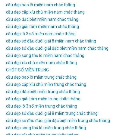
cầu đẹp bao lô miền nam chắc thắng
cầu đẹp cặp xíu chủ miền nam chắc thắng
cầu đẹp đặc biệt miền nam chắc thắng
cầu đẹp giải tám miền nam chắc thắng
cầu đẹp lô 3 số miền nam chắc thắng
cầu đẹp sớ đầu đuôi giải 8 miền nam chắc thắng
cầu đẹp sớ đầu đuôi giải đặc biệt miền nam chắc thắng
cầu đẹp song thủ lô miền nam chắc thắng
cầu đẹp xíu chủ miền nam chắc thắng
CHỐT SỐ MIỀN TRUNG
cầu đẹp bao lô miền trung chắc thắng
cầu đẹp cặp xíu chủ miền trung chắc thắng
cầu đẹp đặc biệt miền trung chắc thắng
cầu đẹp giải tám miền trung chắc thắng
cầu đẹp lô 3 số miền trung chắc thắng
cầu đẹp sớ đầu đuôi giải 8 miền trung chắc thắng
cầu đẹp sớ đầu đuôi giải đặc biệt miền trung chắc thắng
cầu đẹp song thủ lô miền trung chắc thắng
cầu đẹp xíu chủ miền trung chắc thắng