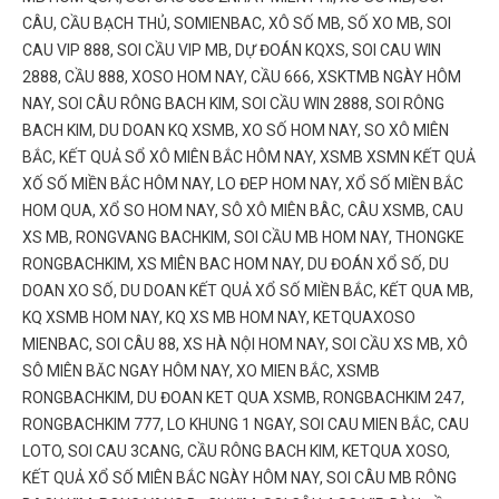
CÂU, CẦU BẠCH THỦ, SOMIENBAC, XÔ SỐ MB, SỐ XO MB, SOI
CAU VIP 888, SOI CẦU VIP MB, DỰ ĐOÁN KQXS, SOI CAU WIN
2888, CẦU 888, XOSO HOM NAY, CẦU 666, XSKTMB NGÀY HÔM
NAY, SOI CÂU RÔNG BACH KIM, SOI CẦU WIN 2888, SOI RÔNG
BACH KIM, DU DOAN KQ XSMB, XO SỐ HOM NAY, SO XÔ MIÊN
BẮC, KẾT QUẢ SỔ XÔ MIÊN BẮC HÔM NAY, XSMB XSMN KẾT QUẢ
XỐ SỐ MIỀN BẮC HÔM NAY, LO ĐEP HOM NAY, XỔ SỐ MIỀN BẮC
HOM QUA, XỔ SO HOM NAY, SÔ XÔ MIÊN BÂC, CÂU XSMB, CAU
XS MB, RONGVANG BACHKIM, SOI CẦU MB HOM NAY, THONGKE
RONGBACHKIM, XS MIÊN BAC HOM NAY, DU ĐOÁN XỔ SỐ, DU
DOAN XO SỐ, DU DOAN KẾT QUẢ XỔ SỐ MIỀN BẮC, KẾT QUA MB,
KQ XSMB HOM NAY, KQ XS MB HOM NAY, KETQUAXOSO
MIENBAC, SOI CÂU 88, XS HÀ NỘI HOM NAY, SOI CẦU XS MB, XÔ
SÔ MIÊN BĂC NGAY HÔM NAY, XO MIEN BẮC, XSMB
RONGBACHKIM, DU ĐOAN KET QUA XSMB, RONGBACHKIM 247,
RONGBACHKIM 777, LO KHUNG 1 NGAY, SOI CAU MIEN BẮC, CAU
LOTO, SOI CAU 3CANG, CẦU RÔNG BACH KIM, KETQUA XOSO,
KẾT QUẢ XỔ SỐ MIÊN BẮC NGÀY HÔM NAY, SOI CÂU MB RÔNG