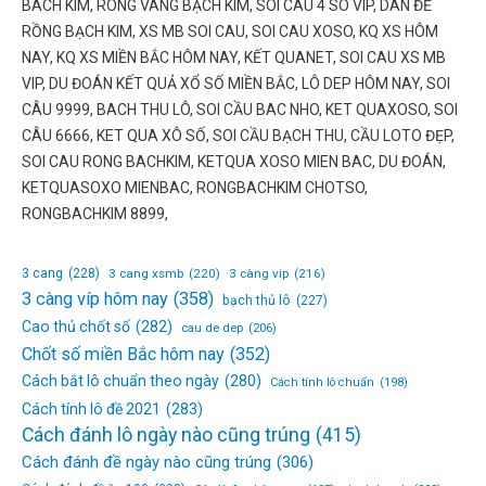
BACH KIM, RONG VANG BẠCH KIM, SOI CÂU 4 SO VIP, DÀN ĐỀ
RỒNG BẠCH KIM, XS MB SOI CAU, SOI CAU XOSO, KQ XS HÔM
NAY, KQ XS MIỀN BẮC HÔM NAY, KẾT QUANET, SOI CAU XS MB
VIP, DU ĐOÁN KẾT QUẢ XỔ SỐ MIỀN BẮC, LÔ DEP HÔM NAY, SOI
CÂU 9999, BACH THU LÔ, SOI CẦU BAC NHO, KET QUAXOSO, SOI
CÂU 6666, KET QUA XÔ SỐ, SOI CẦU BẠCH THU, CẦU LOTO ĐẸP,
SOI CAU RONG BACHKIM, KETQUA XOSO MIEN BAC, DU ĐOÁN,
KETQUASOXO MIENBAC, RONGBACHKIM CHOTSO,
RONGBACHKIM 8899,
3 cang
(228)
3 cang xsmb
(220)
3 càng vip
(216)
3 càng víp hôm nay
(358)
bạch thủ lô
(227)
Cao thủ chốt số
(282)
cau de dep
(206)
Chốt số miền Bắc hôm nay
(352)
Cách bắt lô chuẩn theo ngày
(280)
Cách tính lô chuẩn
(198)
Cách tính lô đề 2021
(283)
Cách đánh lô ngày nào cũng trúng
(415)
Cách đánh đề ngày nào cũng trúng
(306)