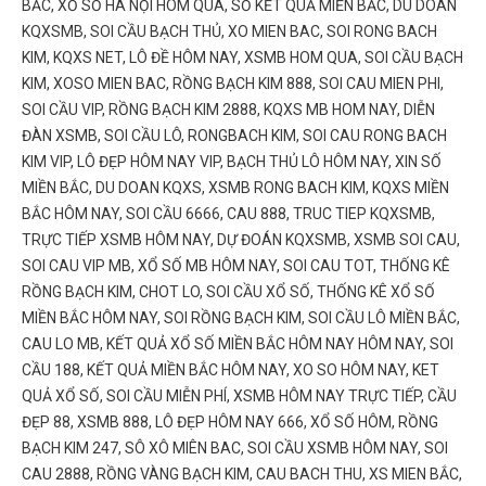
BẮC, XỔ SỐ HÀ NỘI HÔM QUA, SỔ KẾT QUẢ MIỀN BẮC, DU DOAN
KQXSMB, SOI CẦU BẠCH THỦ, XO MIEN BAC, SOI RONG BACH
KIM, KQXS NET, LÔ ĐỀ HÔM NAY, XSMB HOM QUA, SOI CẦU BẠCH
KIM, XOSO MIEN BAC, RỒNG BẠCH KIM 888, SOI CAU MIEN PHI,
SOI CẦU VIP, RỒNG BẠCH KIM 2888, KQXS MB HOM NAY, DIỄN
ĐÀN XSMB, SOI CẦU LÔ, RONGBACH KIM, SOI CAU RONG BACH
KIM VIP, LÔ ĐẸP HÔM NAY VIP, BẠCH THỦ LÔ HÔM NAY, XIN SỐ
MIỀN BẮC, DU DOAN KQXS, XSMB RONG BACH KIM, KQXS MIỀN
BẮC HÔM NAY, SOI CẦU 6666, CAU 888, TRUC TIEP KQXSMB,
TRỰC TIẾP XSMB HÔM NAY, DỰ ĐOÁN KQXSMB, XSMB SOI CAU,
SOI CAU VIP MB, XỔ SỐ MB HÔM NAY, SOI CAU TOT, THỐNG KÊ
RỒNG BẠCH KIM, CHOT LO, SOI CẦU XỔ SỐ, THỐNG KÊ XỔ SỐ
MIỀN BẮC HÔM NAY, SOI RỒNG BẠCH KIM, SOI CẦU LÔ MIỀN BẮC,
CAU LO MB, KẾT QUẢ XỔ SỐ MIỀN BẮC HÔM NAY HÔM NAY, SOI
CẦU 188, KẾT QUẢ MIỀN BẮC HÔM NAY, XO SO HÔM NAY, KET
QUẢ XỔ SỐ, SOI CẦU MIỄN PHÍ, XSMB HÔM NAY TRỰC TIẾP, CẦU
ĐẸP 88, XSMB 888, LÔ ĐẸP HÔM NAY 666, XỔ SỐ HÔM, RỒNG
BẠCH KIM 247, SÔ XÔ MIÊN BAC, SOI CẦU XSMB HÔM NAY, SOI
CAU 2888, RỒNG VÀNG BẠCH KIM, CAU BACH THU, XS MIEN BẮC,