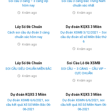
Soi cầu 3 càng – 3 càng vip
Soi cầu 3 càng Bắc Trung Nam
hôm nay
chuẩn xác nhất
4 năm ago
4 năm ago
Lấy Số Đề Chuẩn
Dự đoán KQXS 3 Miền
Cách soi cầu dự đoán 3 càng
Dự đoán XSMB 3/12/2021 – Soi
chuẩn xác hôm nay
cầu dự đoán xổ số Miền Bắc thứ
6
4 năm ago
4 năm ago
Lấy Số Đề Chuẩn
Soi Cầu Lô Đề XSMB
SOI CẦU SIÊU CHUẨN MIỀN BẮC
SOI CẦU – 3 CÀNG – CẦU VIP –
CỰC CHUẨN
4 năm ago
4 năm ago
Dự đoán KQXS 3 Miền
Dự đoán KQXS 3 Miền
Dự đoán XSMB 6/6/2021, soi
Dự đoán XSMN 6/6/2021, soi
cầu kết quả Xổ Số Miền Bắc 06-
cầu kết quả Xổ Số Miền Nam 06-
06-2021
06-2021