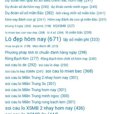
Dự đoán kết quả xổ số siêu chính xác hôm nay
(297)
Dự đoán số de hôm nay
(250)
dự đoán xsmb minh ngọc
(245)
Dự đoán xổ số miền Bắc
(282)
Giờ vàng chốt số miền bắc
(261)
hôm nay đánh con gì
(261)
Hôm nay đánh de con gì miền Bắc
(251)
KQXSMB
(227)
khung 3 ngày
(205)
kqsxmb
(198)
lô miền bắc
(259)
lo mien bac con nao dep
(208)
lô 4 số
(204)
Lô đẹp hôm nay
(671)
lấy số miễn phí
(333)
Mẹo đánh đề
(213)
mua so gia re
(198)
Phương pháp tính lô chuẩn đánh hàng ngày
(298)
Rồng Bạch Kim
(277)
Rồng Bạch Kim chốt số hôm nay
(243)
soi cau lo de
(292)
soi cau lo dep
(253)
soi cau lo mien bac
(368)
soi cau lo kep XSMN
(241)
soi cau lo Miền Trung 2 nhay hom nay
(301)
soi cau lo Miền Trung 3s
(301)
soi cau lo Miền Trung hom nay
(301)
soi cau lo Miền Trung minh ngoc
(300)
soi cau lo Miền Trung rong bach kim
(301)
soi cau lo XSMB 2 nhay hom nay
(436)