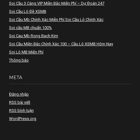
Soi Cầu 3 Càng VIP Miền Bắc Miễn Phí – Dự Đoán 247
Soi Cầu Lô Đề XSMB
Soi Cầu Mb Chính Xác Miễn Phí Soi Cầu Lô Chính Xác
Soi cầu MB chuẩn 100%
Soi Cau Mb Rong Bach Kim
Soi Cầu Miền Bắc Chính Xác 100 – Cầu Lô XSMB Hôm Nay
Soi Lô MB Miễn Phí
Thông báo
META
Đăng nhập
RSS bài viết
RSS bình luận
WordPress.org