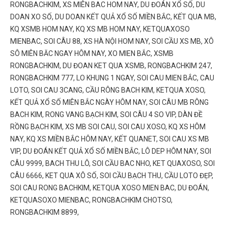
RONGBACHKIM, XS MIÊN BAC HOM NAY, DU ĐOÁN XỔ SỐ, DU
DOAN XO SỐ, DU DOAN KẾT QUẢ XỔ SỐ MIỀN BẮC, KẾT QUA MB,
KQ XSMB HOM NAY, KQ XS MB HOM NAY, KETQUAXOSO
MIENBAC, SOI CÂU 88, XS HÀ NỘI HOM NAY, SOI CẦU XS MB, XÔ
SÔ MIÊN BĂC NGAY HÔM NAY, XO MIEN BẮC, XSMB
RONGBACHKIM, DU ĐOAN KET QUA XSMB, RONGBACHKIM 247,
RONGBACHKIM 777, LO KHUNG 1 NGAY, SOI CAU MIEN BẮC, CAU
LOTO, SOI CAU 3CANG, CẦU RÔNG BACH KIM, KETQUA XOSO,
KẾT QUẢ XỔ SỐ MIÊN BẮC NGÀY HÔM NAY, SOI CÂU MB RÔNG
BACH KIM, RONG VANG BẠCH KIM, SOI CÂU 4 SO VIP, DÀN ĐỀ
RỒNG BẠCH KIM, XS MB SOI CAU, SOI CAU XOSO, KQ XS HÔM
NAY, KQ XS MIỀN BẮC HÔM NAY, KẾT QUANET, SOI CAU XS MB
VIP, DU ĐOÁN KẾT QUẢ XỔ SỐ MIỀN BẮC, LÔ DEP HÔM NAY, SOI
CÂU 9999, BACH THU LÔ, SOI CẦU BAC NHO, KET QUAXOSO, SOI
CÂU 6666, KET QUA XÔ SỐ, SOI CẦU BẠCH THU, CẦU LOTO ĐẸP,
SOI CAU RONG BACHKIM, KETQUA XOSO MIEN BAC, DU ĐOÁN,
KETQUASOXO MIENBAC, RONGBACHKIM CHOTSO,
RONGBACHKIM 8899,