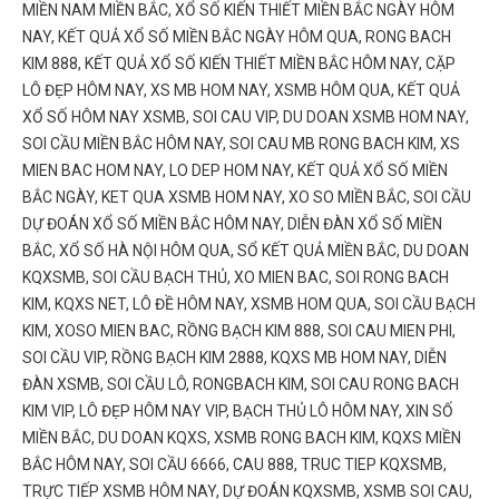
MIỀN NAM MIỀN BẮC, XỔ SỐ KIẾN THIẾT MIỀN BẮC NGÀY HÔM
NAY, KẾT QUẢ XỔ SỐ MIỀN BẮC NGÀY HÔM QUA, RONG BACH
KIM 888, KẾT QUẢ XỔ SỐ KIẾN THIẾT MIỀN BẮC HÔM NAY, CẶP
LÔ ĐẸP HÔM NAY, XS MB HOM NAY, XSMB HÔM QUA, KẾT QUẢ
XỔ SỐ HÔM NAY XSMB, SOI CAU VIP, DU DOAN XSMB HOM NAY,
SOI CẦU MIỀN BẮC HÔM NAY, SOI CAU MB RONG BACH KIM, XS
MIEN BAC HOM NAY, LO DEP HOM NAY, KẾT QUẢ XỔ SỐ MIỀN
BẮC NGÀY, KET QUA XSMB HOM NAY, XO SO MIỀN BẮC, SOI CẦU
DỰ ĐOÁN XỔ SỐ MIỀN BẮC HÔM NAY, DIỄN ĐÀN XỔ SỐ MIỀN
BẮC, XỔ SỐ HÀ NỘI HÔM QUA, SỔ KẾT QUẢ MIỀN BẮC, DU DOAN
KQXSMB, SOI CẦU BẠCH THỦ, XO MIEN BAC, SOI RONG BACH
KIM, KQXS NET, LÔ ĐỀ HÔM NAY, XSMB HOM QUA, SOI CẦU BẠCH
KIM, XOSO MIEN BAC, RỒNG BẠCH KIM 888, SOI CAU MIEN PHI,
SOI CẦU VIP, RỒNG BẠCH KIM 2888, KQXS MB HOM NAY, DIỄN
ĐÀN XSMB, SOI CẦU LÔ, RONGBACH KIM, SOI CAU RONG BACH
KIM VIP, LÔ ĐẸP HÔM NAY VIP, BẠCH THỦ LÔ HÔM NAY, XIN SỐ
MIỀN BẮC, DU DOAN KQXS, XSMB RONG BACH KIM, KQXS MIỀN
BẮC HÔM NAY, SOI CẦU 6666, CAU 888, TRUC TIEP KQXSMB,
TRỰC TIẾP XSMB HÔM NAY, DỰ ĐOÁN KQXSMB, XSMB SOI CAU,