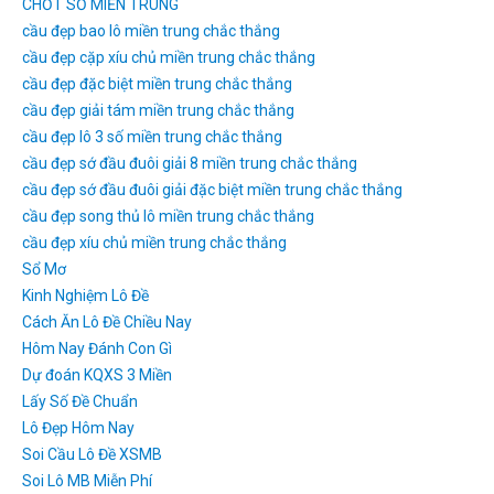
CHỐT SỐ MIỀN TRUNG
cầu đẹp bao lô miền trung chắc thắng
cầu đẹp cặp xíu chủ miền trung chắc thắng
cầu đẹp đặc biệt miền trung chắc thắng
cầu đẹp giải tám miền trung chắc thắng
cầu đẹp lô 3 số miền trung chắc thắng
cầu đẹp sớ đầu đuôi giải 8 miền trung chắc thắng
cầu đẹp sớ đầu đuôi giải đặc biệt miền trung chắc thắng
cầu đẹp song thủ lô miền trung chắc thắng
cầu đẹp xíu chủ miền trung chắc thắng
Sổ Mơ
Kinh Nghiệm Lô Đề
Cách Ăn Lô Đề Chiều Nay
Hôm Nay Đánh Con Gì
Dự đoán KQXS 3 Miền
Lấy Số Đề Chuẩn
Lô Đẹp Hôm Nay
Soi Cầu Lô Đề XSMB
Soi Lô MB Miễn Phí