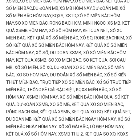
XSMB,XỔ SỐ MIÊN BẮC HÔM NAY,XÔ SÔ MIÊN BĂC,KẾT QUẢ XỔ
SỐ MIỀN BẮC,DU ĐOAN MB,XS MB HÔM NAY,DỰ ĐOÁN MB,XỔ
SỐ MIỀN BẮC HÔM NAY,KQXS, XSTD,XÔ SỐ MIỀN BẮC HÔM
NAY,SO XO MIEN BẮC, RONG BACH KIM, MINH NGOC, XS MB, KÊT
QUẢ XSMB HÔM NAY, XỔ SỐ HÔM NAY, KETQUA NET, SỐ XO
MIEN BAC, KẾT QUẢ XỔ SỐ MIÊN BẮC, XÔ SO, RONGBACHKIM, XỔ
SÔ, KẾT QUẢ XỔ SỐ MIỀN BẮC HÔM NAY, KẾT QUẢ XỔ SỐ MIÊN
BẮC HÔM NAY, XỔ SỐ, DU DOAN XSMB, XÔ SÔ MIÊN BĂC HÔM
NAY, KET QUA XSMB, SO XO MIEN BAC, SO KET QUA, SOI CAU
MB, XỔ SỐ MIỀN, SỐ XO, DU ĐOAN XO SO MIEN BAC, SỐ MIỀN
BẮC, XO SO HOM NAY, DỰ ĐOÁN XỔ SỐ MIỀN BẮC, XỔ SỐ KIẾN
THIẾT MIỀN BẮC, TRỰC TIẾP XỔ SỐ MIỀN BẮC, XỔ SỐ TRỰC TIẾP
MIỀN BẮC, THỐNG KÊ GIẢI ĐẶC BIỆT, KQXS MIỀN BẮC, XÔ SỐ
HÔM NAY, XSMB HÔM NAY, XỔ SỐ MIỀN BẮC HÔM QUA, SỔ KẾT
QUẢ, DỰ ĐOÁN XSMB, XO SỐ MB, KET QUA XO SO MIEN BAC,
RÔNG BACH KIM, KẾT QUẢ XSMB, KET QUA XO SO, KẾT QUẢ NET,
DU DOAN MB, KẾT QUẢ XỔ SỐ MIỀN BẮC NGÀY HÔM NAY, XỔ SỐ
MIỀN BẮC NGÀY HÔM NAY, XỔ SỐ ĐÀI BẮC, LÔ ĐẸP HÔM NAY,
KẾT QUẢ XỔ SỐ HÔM NAY, XSMB THU 2, KET QUA SO XO, KQXS