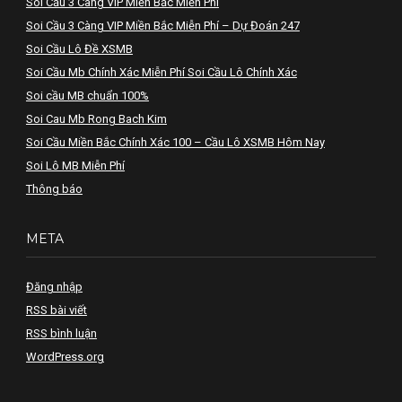
Soi Cầu 3 Càng VIP Miền Bắc Miễn Phí
Soi Cầu 3 Càng VIP Miền Bắc Miễn Phí – Dự Đoán 247
Soi Cầu Lô Đề XSMB
Soi Cầu Mb Chính Xác Miễn Phí Soi Cầu Lô Chính Xác
Soi cầu MB chuẩn 100%
Soi Cau Mb Rong Bach Kim
Soi Cầu Miền Bắc Chính Xác 100 – Cầu Lô XSMB Hôm Nay
Soi Lô MB Miễn Phí
Thông báo
META
Đăng nhập
RSS bài viết
RSS bình luận
WordPress.org