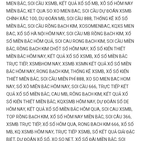
MIEN BẮC, SOI CẦU XSMB, KẾT QUẢ XỔ SỐ MB, XÔ SỐ HÔM NAY
MIỀN BẮC, KET QUA SO XO MIEN BAC, SOI CẦU DỰ ĐOÁN XSMB
CHÍNH XÁC 100, DU ĐOÁN MB, SOI CẦU 888, THỐNG KÊ XỔ SỐ
MIỀN BẮC, SOI CẦU RỒNG BẠCH KIM, XOSOMIENBAC, KQXS MIEN
BAC, XỔ SỐ HÀ NỘI HÔM NAY, SOI CẦU MB RỒNG BẠCH KIM, XỔ
SỐ MIỀN BẮC HÔM QUẢ, SOI CAU RONG BẠCH KIM, SOI CẦU MIỀN
BẮC, RỒNG BẠCH KIM CHỐT SỐ HÔM NAY, XỔ SỐ KIẾN THIẾT
MIỀN BẮC HÔM NAY, KẾT QUẢ XỔ SỐ XSMB, XỔ SỐ MIỀN BẮC
TRỰC TIẾP, XSMBHOM NAY, XSMB XSMN KẾT QUẢ XỔ SỐ MIỀN
BẮC HÔM NAY, RONG BẠCH KIM, THỐNG KÊ XSMB, XỔ SỐ KIẾN
THIẾT MIÊN BẮC, SOI CẦU MIỄN PHÍ 888, XO SO MIEN BAC HOM
NAY, SỔ XÔ MIÊN BẮC HÔM NAY, SOI CẦU 666, TRỰC TIẾP KẾT
QUẢ XỔ SỐ MIỀN BẮC, CAU MB, RÔNG BẠCH KIM, KẾT QUẢ XỔ
SỐ KIẾN THIẾT MIỀN BẮC, KQXSMB HÔM NAY, DỰ ĐOÁN SỐ DE
HÔM NAY, KẾT QUẢ XỔ SỐ MIỀN BẮC HÔM QUA, SOI CAU XSMB,
TOP RỒNG BẠCH KIM, XỔ SỐ HÔM NAY MIỀN BẮC, SOI CÂU 366,
XSMB TRỰC TIẾP, XỔ SỐ HÔM QUA, RONG BACH KIM 666, XỔ SỐ
MB, KQ XSMB HÔM NAY, TRỰC TIẾP XSMB, SỐ KẾT QUẢ GIẢI ĐẶC
BIỆT, DỰ ĐOÁN XỔ SỐ, XO SO NET, XỔ SỐ ĐÀI MIỀN BẮC, SOI