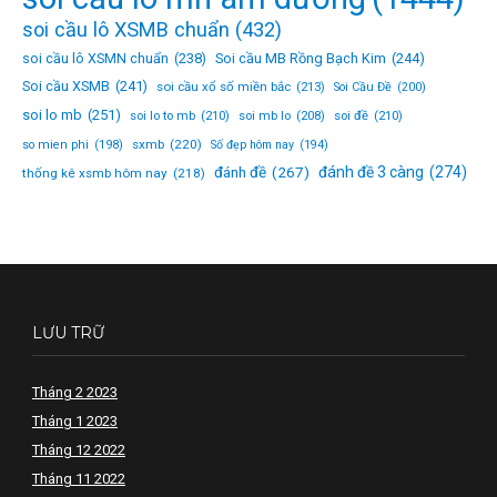
soi cầu lô XSMB chuẩn
(432)
soi cầu lô XSMN chuẩn
(238)
Soi cầu MB Rồng Bạch Kim
(244)
Soi cầu XSMB
(241)
soi cầu xổ số miền bắc
(213)
Soi Cầu Đề
(200)
soi lo mb
(251)
soi lo to mb
(210)
soi mb lo
(208)
soi đề
(210)
sxmb
(220)
so mien phi
(198)
Số đẹp hôm nay
(194)
đánh đề
(267)
đánh đề 3 càng
(274)
thống kê xsmb hôm nay
(218)
LƯU TRỮ
Tháng 2 2023
Tháng 1 2023
Tháng 12 2022
Tháng 11 2022