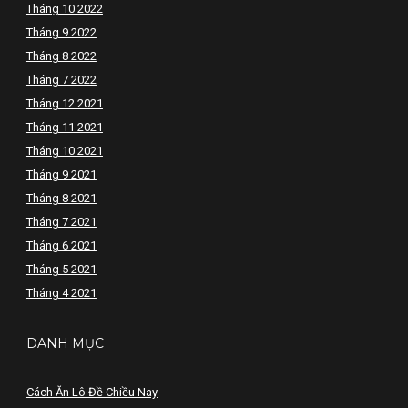
Tháng 10 2022
Tháng 9 2022
Tháng 8 2022
Tháng 7 2022
Tháng 12 2021
Tháng 11 2021
Tháng 10 2021
Tháng 9 2021
Tháng 8 2021
Tháng 7 2021
Tháng 6 2021
Tháng 5 2021
Tháng 4 2021
DANH MỤC
Cách Ăn Lô Đề Chiều Nay