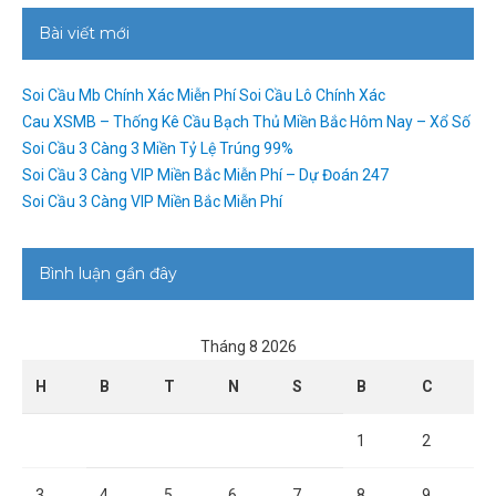
Bài viết mới
Soi Cầu Mb Chính Xác Miễn Phí Soi Cầu Lô Chính Xác
Cau XSMB – Thống Kê Cầu Bạch Thủ Miền Bắc Hôm Nay – Xổ Số
Soi Cầu 3 Càng 3 Miền Tỷ Lệ Trúng 99%
Soi Cầu 3 Càng VIP Miền Bắc Miễn Phí – Dự Đoán 247
Soi Cầu 3 Càng VIP Miền Bắc Miễn Phí
Bình luận gần đây
Tháng 8 2026
H
B
T
N
S
B
C
1
2
3
4
5
6
7
8
9