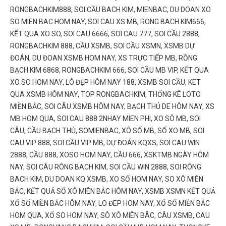
RONGBACHKIM888, SOI CẦU BACH KIM, MIENBAC, DU DOAN XO
SO MIEN BAC HOM NAY, SOI CAU XS MB, RONG BACH KIM666,
KẾT QUA XO SO, SOI CAU 6666, SOI CAU 777, SOI CẦU 2888,
RONGBACHKIM 888, CẦU XSMB, SOI CẦU XSMN, XSMB DỰ
ĐOÁN, DU ĐOAN XSMB HOM NAY, XS TRỰC TIẾP MB, RỒNG
BẠCH KIM 6868, RONGBACHKIM 666, SOI CẦU MB VIP, KẾT QUA
XO SO HOM NAY, LÔ ĐẸP HÔM NAY 188, XSMB SOI CẦU, KET
QUA XSMB HÔM NAY, TOP RONGBACHKIM, THỐNG KÊ LOTO
MIỀN BẮC, SOI CÂU XSMB HÔM NAY, BẠCH THỦ DE HÔM NAY, XS
MB HOM QUA, SOI CAU 888 2NHAY MIEN PHI, XO SÔ MB, SOI
CÂU, CẦU BẠCH THỦ, SOMIENBAC, XÔ SỐ MB, SỐ XO MB, SOI
CAU VIP 888, SOI CẦU VIP MB, DỰ ĐOÁN KQXS, SOI CAU WIN
2888, CẦU 888, XOSO HOM NAY, CẦU 666, XSKTMB NGÀY HÔM
NAY, SOI CÂU RÔNG BACH KIM, SOI CẦU WIN 2888, SOI RÔNG
BACH KIM, DU DOAN KQ XSMB, XO SỐ HOM NAY, SO XÔ MIÊN
BẮC, KẾT QUẢ SỔ XÔ MIÊN BẮC HÔM NAY, XSMB XSMN KẾT QUẢ
XỐ SỐ MIỀN BẮC HÔM NAY, LO ĐEP HOM NAY, XỔ SỐ MIỀN BẮC
HOM QUA, XỔ SO HOM NAY, SÔ XÔ MIÊN BÂC, CÂU XSMB, CAU