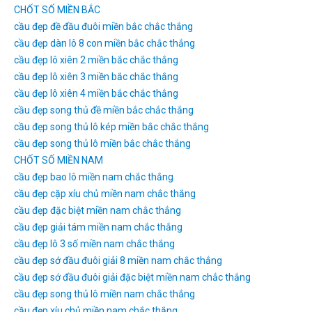
CHỐT SỐ MIỀN BẮC
cầu đẹp đề đầu đuôi miền bắc chắc thắng
cầu đẹp dàn lô 8 con miền bắc chắc thắng
cầu đẹp lô xiên 2 miền bắc chắc thắng
cầu đẹp lô xiên 3 miền bắc chắc thắng
cầu đẹp lô xiên 4 miền bắc chắc thắng
cầu đẹp song thủ đề miền bắc chắc thắng
cầu đẹp song thủ lô kép miền bắc chắc thắng
cầu đẹp song thủ lô miền bắc chắc thắng
CHỐT SỐ MIỀN NAM
cầu đẹp bao lô miền nam chắc thắng
cầu đẹp cặp xíu chủ miền nam chắc thắng
cầu đẹp đặc biệt miền nam chắc thắng
cầu đẹp giải tám miền nam chắc thắng
cầu đẹp lô 3 số miền nam chắc thắng
cầu đẹp sớ đầu đuôi giải 8 miền nam chắc thắng
cầu đẹp sớ đầu đuôi giải đặc biệt miền nam chắc thắng
cầu đẹp song thủ lô miền nam chắc thắng
cầu đẹp xíu chủ miền nam chắc thắng