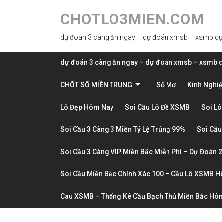
CHOTLO3MIEN.COM
dự đoán 3 càng ăn ngay – dự đoán xmsb – xsmb d
dự đoán 3 càng ăn ngay – dự đoán xmsb – xsmb 
CHỐT SỐ MIỀN TRUNG
Sổ Mơ
Kinh Nghi
Lô Đẹp Hôm Nay
Soi Cầu Lô Đề XSMB
Soi Lô
Soi Cầu 3 Càng 3 Miền Tỷ Lệ Trúng 99%
Soi Cầu
Soi Cầu 3 Càng VIP Miền Bắc Miễn Phí – Dự Đoán 
Soi Cầu Miền Bắc Chính Xác 100 – Cầu Lô XSMB 
Cau XSMB – Thống Kê Cầu Bạch Thủ Miền Bắc Hôm