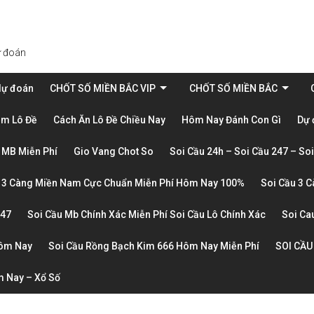
Skip
to
content
ự đoán
dự đoán
CHỐT SỐ MIỀN BẮC VIP
CHỐT SỐ MIỀN BẮC
ệm Lô Đề
Cách Ăn Lô Đề Chiều Nay
Hôm Nay Đánh Con Gì
Dự 
 MB Miễn Phí
Gio Vang Chot So
Soi Cầu 24h – Soi Cầu 247 – S
 3 Càng Miền Nam Cực Chuẩn Miễn Phí Hôm Nay 100%
Soi Cầu 3 C
247
Soi Cầu Mb Chính Xác Miễn Phí Soi Cầu Lô Chính Xác
Soi Ca
Hôm Nay
Soi Cầu Rồng Bạch Kim 666 Hôm Nay Miễn Phí
SOI CẦU
 Nay – Xổ Số