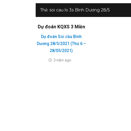
Thẻ:
soi cau lo 3s Bình Dương 28/5
Dự đoán KQXS 3 Miền
Dự đoán Soi cầu Bình
Dương 28/5/2021 (Thứ 6 –
28/05/2021)
5 năm ago