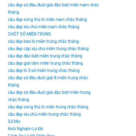
cầu đẹp sớ đầu đuôi giải đặc biệt miền nam chắc
thắng
cầu đẹp song thủ lô miền nam chắc thắng
cầu đẹp xíu chủ miền nam chắc thắng
CHỐT SỐ MIỀN TRUNG
cầu đẹp bao lô miền trung chắc thắng
cầu đẹp cặp xíu chủ miền trung chắc thắng
cầu đẹp đặc biệt miền trung chắc thắng
cầu đẹp giải tám miền trung chắc thắng
cầu đẹp lô 3 số miền trung chắc thắng
cầu đẹp sớ đầu đuôi giải 8 miền trung chắc
thắng
cầu đẹp sớ đầu đuôi giải đặc biệt miền trung
chắc thắng
cầu đẹp song thủ lô miền trung chắc thắng
cầu đẹp xíu chủ miền trung chắc thắng
Sổ Mơ
Kinh Nghiệm Lô Đề