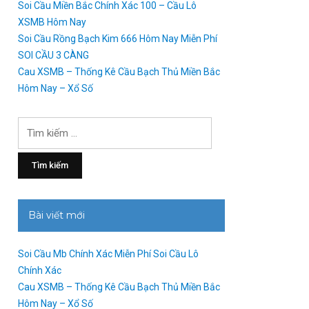
Soi Cầu Miền Bắc Chính Xác 100 – Cầu Lô
XSMB Hôm Nay
Soi Cầu Rồng Bạch Kim 666 Hôm Nay Miễn Phí
SOI CẦU 3 CÀNG
Cau XSMB – Thống Kê Cầu Bạch Thủ Miền Bắc
Hôm Nay – Xổ Số
Tìm
kiếm
cho:
Bài viết mới
Soi Cầu Mb Chính Xác Miễn Phí Soi Cầu Lô
Chính Xác
Cau XSMB – Thống Kê Cầu Bạch Thủ Miền Bắc
Hôm Nay – Xổ Số