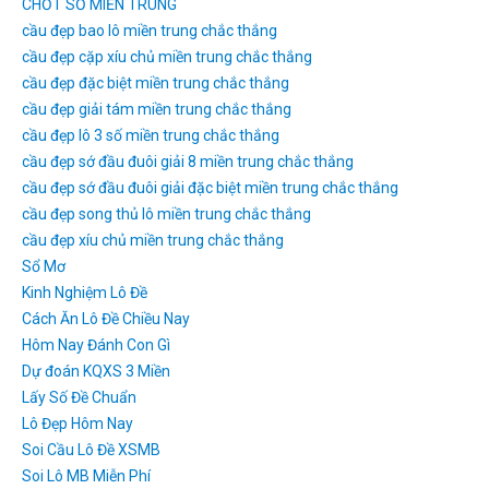
CHỐT SỐ MIỀN TRUNG
cầu đẹp bao lô miền trung chắc thắng
cầu đẹp cặp xíu chủ miền trung chắc thắng
cầu đẹp đặc biệt miền trung chắc thắng
cầu đẹp giải tám miền trung chắc thắng
cầu đẹp lô 3 số miền trung chắc thắng
cầu đẹp sớ đầu đuôi giải 8 miền trung chắc thắng
cầu đẹp sớ đầu đuôi giải đặc biệt miền trung chắc thắng
cầu đẹp song thủ lô miền trung chắc thắng
cầu đẹp xíu chủ miền trung chắc thắng
Sổ Mơ
Kinh Nghiệm Lô Đề
Cách Ăn Lô Đề Chiều Nay
Hôm Nay Đánh Con Gì
Dự đoán KQXS 3 Miền
Lấy Số Đề Chuẩn
Lô Đẹp Hôm Nay
Soi Cầu Lô Đề XSMB
Soi Lô MB Miễn Phí