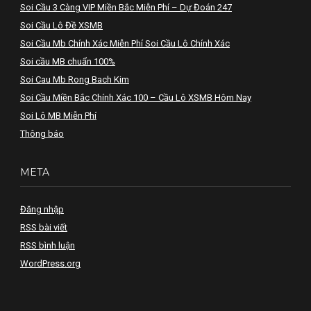
Soi Cầu 3 Càng VIP Miền Bắc Miễn Phí – Dự Đoán 247
Soi Cầu Lô Đề XSMB
Soi Cầu Mb Chính Xác Miễn Phí Soi Cầu Lô Chính Xác
Soi cầu MB chuẩn 100%
Soi Cau Mb Rong Bach Kim
Soi Cầu Miền Bắc Chính Xác 100 – Cầu Lô XSMB Hôm Nay
Soi Lô MB Miễn Phí
Thông báo
META
Đăng nhập
RSS bài viết
RSS bình luận
WordPress.org