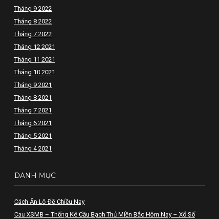
Tháng 9 2022
Tháng 8 2022
Tháng 7 2022
Tháng 12 2021
Tháng 11 2021
Tháng 10 2021
Tháng 9 2021
Tháng 8 2021
Tháng 7 2021
Tháng 6 2021
Tháng 5 2021
Tháng 4 2021
DANH MỤC
Cách Ăn Lô Đề Chiều Nay
Cau XSMB – Thống Kê Cầu Bạch Thủ Miền Bắc Hôm Nay – Xổ Số