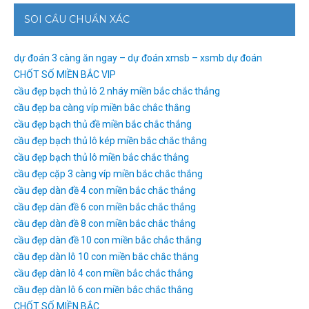
SOI CẦU CHUẨN XÁC
dự đoán 3 càng ăn ngay – dự đoán xmsb – xsmb dự đoán
CHỐT SỐ MIỀN BẮC VIP
cầu đẹp bạch thủ lô 2 nháy miền bắc chắc thắng
cầu đẹp ba càng víp miền bắc chắc thắng
cầu đẹp bạch thủ đề miền bắc chắc thắng
cầu đẹp bạch thủ lô kép miền bắc chắc thắng
cầu đẹp bạch thủ lô miền bắc chắc thắng
cầu đẹp cặp 3 càng víp miền bắc chắc thắng
cầu đẹp dàn đề 4 con miền bắc chắc thắng
cầu đẹp dàn đề 6 con miền bắc chắc thắng
cầu đẹp dàn đề 8 con miền bắc chắc thắng
cầu đẹp dàn đề 10 con miền bắc chắc thắng
cầu đẹp dàn lô 10 con miền bắc chắc thắng
cầu đẹp dàn lô 4 con miền bắc chắc thắng
cầu đẹp dàn lô 6 con miền bắc chắc thắng
CHỐT SỐ MIỀN BẮC