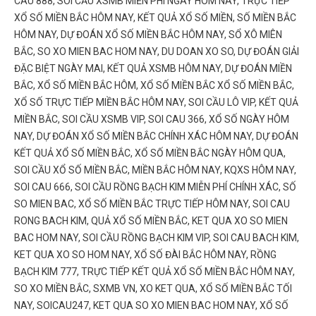
CAU 888, SOI CẦU XSMB MIỄN PHÍ NGÀY HÔM NAY, TRỰC TIẾP
XỔ SỐ MIỀN BẮC HÔM NAY, KẾT QUẢ XỔ SỐ MIỀN, SỐ MIỀN BẮC
HÔM NAY, DỰ ĐOÁN XỔ SỐ MIỀN BẮC HÔM NAY, SỔ XÔ MIÊN
BẮC, SO XO MIEN BAC HOM NAY, DU DOAN XO SO, DỰ ĐOÁN GIẢI
ĐẶC BIỆT NGÀY MAI, KẾT QUẢ XSMB HÔM NAY, DỰ ĐOÁN MIỀN
BẮC, XỔ SỐ MIỀN BẮC HÔM, XỔ SỐ MIỀN BẮC XỔ SỐ MIỀN BẮC,
XỔ SỐ TRỰC TIẾP MIỀN BẮC HÔM NAY, SOI CẦU LÔ VIP, KẾT QUẢ
MIỀN BẮC, SOI CẦU XSMB VIP, SOI CAU 366, XỔ SỐ NGÀY HÔM
NAY, DỰ ĐOÁN XỔ SỐ MIỀN BẮC CHÍNH XÁC HÔM NAY, DỰ ĐOÁN
KẾT QUẢ XỔ SỐ MIỀN BẮC, XỔ SỐ MIỀN BẮC NGÀY HÔM QUA,
SOI CẦU XỔ SỐ MIỀN BẮC, MIỀN BẮC HÔM NAY, KQXS HÔM NAY,
SOI CAU 666, SOI CẦU RỒNG BẠCH KIM MIỄN PHÍ CHÍNH XÁC, SỐ
SO MIEN BAC, XỔ SỐ MIỀN BẮC TRỰC TIẾP HÔM NAY, SOI CAU
RONG BACH KIM, QUẢ XỔ SỐ MIỀN BẮC, KET QUA XO SO MIEN
BAC HOM NAY, SOI CẦU RỒNG BẠCH KIM VIP, SOI CAU BACH KIM,
KET QUA XO SO HOM NAY, XỔ SỐ ĐÀI BẮC HÔM NAY, RỒNG
BẠCH KIM 777, TRỰC TIẾP KẾT QUẢ XỔ SỐ MIỀN BẮC HÔM NAY,
SO XO MIỀN BẮC, SXMB VN, XO KET QUA, XỔ SỐ MIỀN BẮC TỐI
NAY, SOICAU247, KET QUA SO XO MIEN BAC HOM NAY, XỔ SỐ