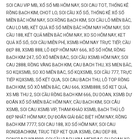
SOI CAU VIP MB, XỔ SỐ MB HÔM NAY, SOI CAU TOT, THỐNG KÊ
RỒNG BẠCH KIM, CHOT LO, SOI CẦU XỔ SỐ, THỐNG KÊ XỔ SỐ
MIỀN BẮC HÔM NAY, SOI RỒNG BẠCH KIM, SOI CẦU LÔ MIỀN BẮC,
CAU LO MB, KẾT QUẢ XỔ SỐ MIỀN BẮC HÔM NAY HÔM NAY, SOI
CẦU 188, KẾT QUẢ MIỀN BẮC HÔM NAY, XO SO HÔM NAY, KET
QUẢ XỔ SỐ, SOI CẦU MIỄN PHÍ, XSMB HÔM NAY TRỰC TIẾP, CẦU
ĐẸP 88, XSMB 888, LÔ ĐẸP HÔM NAY 666, XỔ SỐ HÔM, RỒNG
BẠCH KIM 247, SÔ XÔ MIÊN BAC, SOI CẦU XSMB HÔM NAY, SOI
CAU 2888, RỒNG VÀNG BẠCH KIM, CAU BACH THU, XS MIEN BẮC,
SO KQXSMB, SO XO MIÊN BAC, SỐ KQXSMB, SOI CẦU 777, TRỰC
TIẾP KQXSMB, SỔ KẾT QUA, SOI CAU BACH THU, LÔ TOP RỒNG
BẠCH KIM, SÔ XÔ MIÊN BẮC, CAU 666, XSMB888, SỔ KET QUẢ,
XS MB THU 2, SOI CẦU RỒNG BẠCH KIM 666, DU DOAN, XSMB DỰ
ĐOÁN XỔ SỐ MIỀN BẮC HÔM NAY, CẦU BẠCH KIM, SOI CÂU
XSMB, SOI CAU XSMB VIP, THAM KHẢO XSMB, BẠCH THỦ LÔ
ĐẸP NHẤT HÔM NAY, DỰ ĐOÁN GIẢI ĐẶC BIỆT HÔM NAY, RỒNG
BẠCH KIM 7777, SOI CAU 188, XO SỐ HÔM NAY, SOI CAU
RONGBACHKIM, TRUC TIEP KET QUA XSMB, CAU DEP 88,