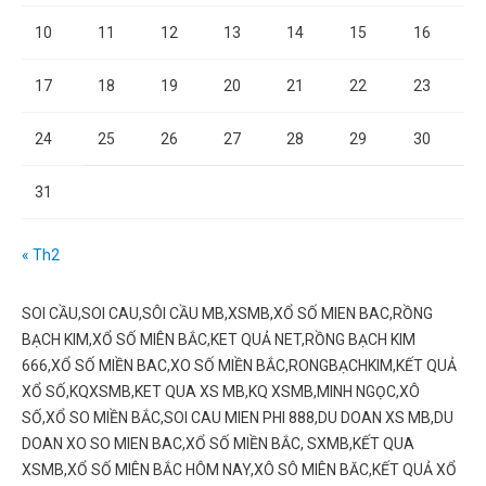
10
11
12
13
14
15
16
17
18
19
20
21
22
23
24
25
26
27
28
29
30
31
« Th2
SOI CẦU,SOI CAU,SÔI CẦU MB,XSMB,XỔ SỐ MIEN BAC,RỒNG
BẠCH KIM,XỔ SỐ MIÊN BẮC,KET QUẢ NET,RỒNG BẠCH KIM
666,XỔ SỐ MIỀN BAC,XO SỐ MIỀN BẮC,RONGBẠCHKIM,KẾT QUẢ
XỔ SỐ,KQXSMB,KET QUA XS MB,KQ XSMB,MINH NGỌC,XÔ
SỐ,XỔ SO MIỀN BẮC,SOI CAU MIEN PHI 888,DU DOAN XS MB,DU
DOAN XO SO MIEN BAC,XỔ SỐ MIỀN BẮC, SXMB,KẾT QUA
XSMB,XỔ SỐ MIÊN BẮC HÔM NAY,XÔ SÔ MIÊN BĂC,KẾT QUẢ XỔ