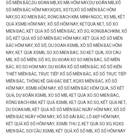
SỐ MIỀN BẮC,DU ĐOAN MB,XS MB HÔM NAY,DỰ ĐOÁN MB,XỔ
SỐ MIỀN BẮC HÔM NAY,KQXS, XSTD,XÔ SỐ MIỀN BẮC HÔM
NAY,SO XO MIEN BẮC, RONG BACH KIM, MINH NGOC, XS MB, KÊT
QUẢ XSMB HÔM NAY, XỔ SỐ HÔM NAY, KETQUA NET, SỐ XO
MIEN BAC, KẾT QUẢ XỔ SỐ MIÊN BẮC, XÔ SO, RONGBACHKIM, XỔ
SÔ, KẾT QUẢ XỔ SỐ MIỀN BẮC HÔM NAY, KẾT QUẢ XỔ SỐ MIÊN
BẮC HÔM NAY, XỔ SỐ, DU DOAN XSMB, XÔ SÔ MIÊN BĂC HÔM
NAY, KET QUA XSMB, SO XO MIEN BAC, SO KET QUA, SOI CAU
MB, XỔ SỐ MIỀN, SỐ XO, DU ĐOAN XO SO MIEN BAC, SỐ MIỀN
BẮC, XO SO HOM NAY, DỰ ĐOÁN XỔ SỐ MIỀN BẮC, XỔ SỐ KIẾN
THIẾT MIỀN BẮC, TRỰC TIẾP XỔ SỐ MIỀN BẮC, XỔ SỐ TRỰC TIẾP
MIỀN BẮC, THỐNG KÊ GIẢI ĐẶC BIỆT, KQXS MIỀN BẮC, XÔ SỐ
HÔM NAY, XSMB HÔM NAY, XỔ SỐ MIỀN BẮC HÔM QUA, SỔ KẾT
QUẢ, DỰ ĐOÁN XSMB, XO SỐ MB, KET QUA XO SO MIEN BAC,
RÔNG BACH KIM, KẾT QUẢ XSMB, KET QUA XO SO, KẾT QUẢ NET,
DU DOAN MB, KẾT QUẢ XỔ SỐ MIỀN BẮC NGÀY HÔM NAY, XỔ SỐ
MIỀN BẮC NGÀY HÔM NAY, XỔ SỐ ĐÀI BẮC, LÔ ĐẸP HÔM NAY,
KẾT QUẢ XỔ SỐ HÔM NAY, XSMB THU 2, KET QUA SO XO, KQXS
MIEN BẮC, SOI CẦU XSMB, KẾT QUẢ XỔ SỐ MB, XÔ SỐ HÔM NAY