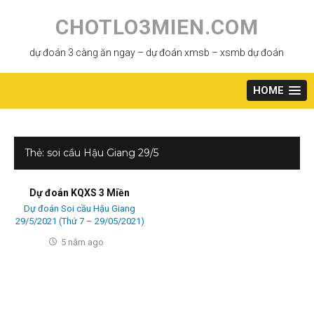
Skip
to
CHOTLO3MIEN.COM
content
dự đoán 3 càng ăn ngay – dự đoán xmsb – xsmb dự đoán
HOME
Thẻ:
soi cầu Hậu Giang 29/5
Dự đoán KQXS 3 Miền
Dự đoán Soi cầu Hậu Giang
29/5/2021 (Thứ 7 – 29/05/2021)
5 năm ago