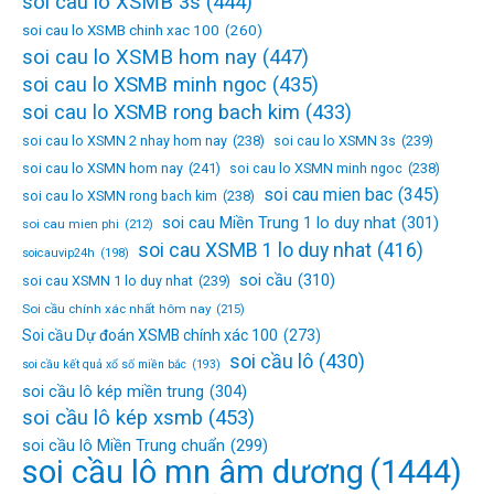
soi cau lo XSMB 3s
(444)
soi cau lo XSMB chinh xac 100
(260)
soi cau lo XSMB hom nay
(447)
soi cau lo XSMB minh ngoc
(435)
soi cau lo XSMB rong bach kim
(433)
soi cau lo XSMN 2 nhay hom nay
(238)
soi cau lo XSMN 3s
(239)
soi cau lo XSMN hom nay
(241)
soi cau lo XSMN minh ngoc
(238)
soi cau mien bac
(345)
soi cau lo XSMN rong bach kim
(238)
soi cau Miền Trung 1 lo duy nhat
(301)
soi cau mien phi
(212)
soi cau XSMB 1 lo duy nhat
(416)
soicauvip24h
(198)
soi cầu
(310)
soi cau XSMN 1 lo duy nhat
(239)
Soi cầu chính xác nhất hôm nay
(215)
Soi cầu Dự đoán XSMB chính xác 100
(273)
soi cầu lô
(430)
soi cầu kết quả xổ số miền bắc
(193)
soi cầu lô kép miền trung
(304)
soi cầu lô kép xsmb
(453)
soi cầu lô Miền Trung chuẩn
(299)
soi cầu lô mn âm dương
(1444)