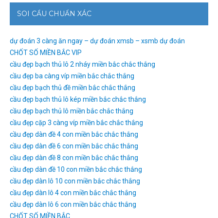
SOI CẦU CHUẨN XÁC
dự đoán 3 càng ăn ngay – dự đoán xmsb – xsmb dự đoán
CHỐT SỐ MIỀN BẮC VIP
cầu đẹp bạch thủ lô 2 nháy miền bắc chắc thắng
cầu đẹp ba càng víp miền bắc chắc thắng
cầu đẹp bạch thủ đề miền bắc chắc thắng
cầu đẹp bạch thủ lô kép miền bắc chắc thắng
cầu đẹp bạch thủ lô miền bắc chắc thắng
cầu đẹp cặp 3 càng víp miền bắc chắc thắng
cầu đẹp dàn đề 4 con miền bắc chắc thắng
cầu đẹp dàn đề 6 con miền bắc chắc thắng
cầu đẹp dàn đề 8 con miền bắc chắc thắng
cầu đẹp dàn đề 10 con miền bắc chắc thắng
cầu đẹp dàn lô 10 con miền bắc chắc thắng
cầu đẹp dàn lô 4 con miền bắc chắc thắng
cầu đẹp dàn lô 6 con miền bắc chắc thắng
CHỐT SỐ MIỀN BẮC