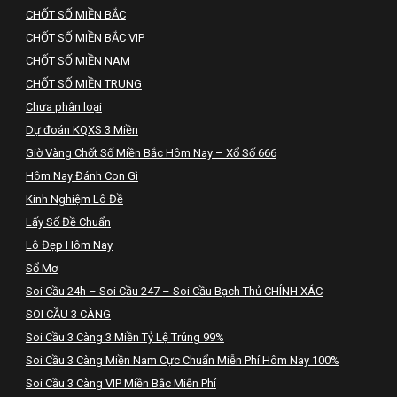
CHỐT SỐ MIỀN BẮC
CHỐT SỐ MIỀN BẮC VIP
CHỐT SỐ MIỀN NAM
CHỐT SỐ MIỀN TRUNG
Chưa phân loại
Dự đoán KQXS 3 Miền
Giờ Vàng Chốt Số Miền Bắc Hôm Nay – Xổ Số 666
Hôm Nay Đánh Con Gì
Kinh Nghiệm Lô Đề
Lấy Số Đề Chuẩn
Lô Đẹp Hôm Nay
Sổ Mơ
Soi Cầu 24h – Soi Cầu 247 – Soi Cầu Bạch Thủ CHÍNH XÁC
SOI CẦU 3 CÀNG
Soi Cầu 3 Càng 3 Miền Tỷ Lệ Trúng 99%
Soi Cầu 3 Càng Miền Nam Cực Chuẩn Miễn Phí Hôm Nay 100%
Soi Cầu 3 Càng VIP Miền Bắc Miễn Phí