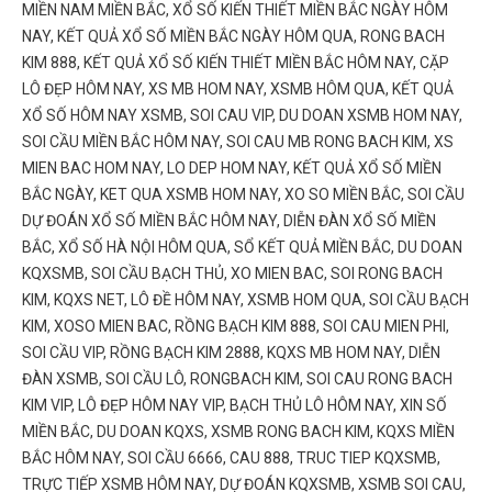
MIỀN NAM MIỀN BẮC, XỔ SỐ KIẾN THIẾT MIỀN BẮC NGÀY HÔM
NAY, KẾT QUẢ XỔ SỐ MIỀN BẮC NGÀY HÔM QUA, RONG BACH
KIM 888, KẾT QUẢ XỔ SỐ KIẾN THIẾT MIỀN BẮC HÔM NAY, CẶP
LÔ ĐẸP HÔM NAY, XS MB HOM NAY, XSMB HÔM QUA, KẾT QUẢ
XỔ SỐ HÔM NAY XSMB, SOI CAU VIP, DU DOAN XSMB HOM NAY,
SOI CẦU MIỀN BẮC HÔM NAY, SOI CAU MB RONG BACH KIM, XS
MIEN BAC HOM NAY, LO DEP HOM NAY, KẾT QUẢ XỔ SỐ MIỀN
BẮC NGÀY, KET QUA XSMB HOM NAY, XO SO MIỀN BẮC, SOI CẦU
DỰ ĐOÁN XỔ SỐ MIỀN BẮC HÔM NAY, DIỄN ĐÀN XỔ SỐ MIỀN
BẮC, XỔ SỐ HÀ NỘI HÔM QUA, SỔ KẾT QUẢ MIỀN BẮC, DU DOAN
KQXSMB, SOI CẦU BẠCH THỦ, XO MIEN BAC, SOI RONG BACH
KIM, KQXS NET, LÔ ĐỀ HÔM NAY, XSMB HOM QUA, SOI CẦU BẠCH
KIM, XOSO MIEN BAC, RỒNG BẠCH KIM 888, SOI CAU MIEN PHI,
SOI CẦU VIP, RỒNG BẠCH KIM 2888, KQXS MB HOM NAY, DIỄN
ĐÀN XSMB, SOI CẦU LÔ, RONGBACH KIM, SOI CAU RONG BACH
KIM VIP, LÔ ĐẸP HÔM NAY VIP, BẠCH THỦ LÔ HÔM NAY, XIN SỐ
MIỀN BẮC, DU DOAN KQXS, XSMB RONG BACH KIM, KQXS MIỀN
BẮC HÔM NAY, SOI CẦU 6666, CAU 888, TRUC TIEP KQXSMB,
TRỰC TIẾP XSMB HÔM NAY, DỰ ĐOÁN KQXSMB, XSMB SOI CAU,