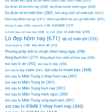
Dự đoán kết quả xổ số siêu chính xác hôm nay
(297)
Dự đoán số de hôm nay
(250)
dự đoán xsmb minh ngọc
(245)
Dự đoán xổ số miền Bắc
(282)
Giờ vàng chốt số miền bắc
(261)
hôm nay đánh con gì
(261)
Hôm nay đánh de con gì miền Bắc
(251)
KQXSMB
(227)
khung 3 ngày
(205)
kqsxmb
(198)
lô miền bắc
(259)
lo mien bac con nao dep
(208)
lô 4 số
(204)
Lô đẹp hôm nay
(671)
lấy số miễn phí
(333)
Mẹo đánh đề
(213)
mua so gia re
(198)
Phương pháp tính lô chuẩn đánh hàng ngày
(298)
Rồng Bạch Kim
(277)
Rồng Bạch Kim chốt số hôm nay
(243)
soi cau lo de
(292)
soi cau lo dep
(253)
soi cau lo mien bac
(368)
soi cau lo kep XSMN
(241)
soi cau lo Miền Trung 2 nhay hom nay
(301)
soi cau lo Miền Trung 3s
(301)
soi cau lo Miền Trung hom nay
(301)
soi cau lo Miền Trung minh ngoc
(300)
soi cau lo Miền Trung rong bach kim
(301)
soi cau lo XSMB 2 nhay hom nay
(436)