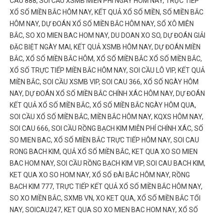
CAU 888, SOI CẦU XSMB MIỄN PHÍ NGÀY HÔM NAY, TRỰC TIẾP
XỔ SỐ MIỀN BẮC HÔM NAY, KẾT QUẢ XỔ SỐ MIỀN, SỐ MIỀN BẮC
HÔM NAY, DỰ ĐOÁN XỔ SỐ MIỀN BẮC HÔM NAY, SỔ XÔ MIÊN
BẮC, SO XO MIEN BAC HOM NAY, DU DOAN XO SO, DỰ ĐOÁN GIẢI
ĐẶC BIỆT NGÀY MAI, KẾT QUẢ XSMB HÔM NAY, DỰ ĐOÁN MIỀN
BẮC, XỔ SỐ MIỀN BẮC HÔM, XỔ SỐ MIỀN BẮC XỔ SỐ MIỀN BẮC,
XỔ SỐ TRỰC TIẾP MIỀN BẮC HÔM NAY, SOI CẦU LÔ VIP, KẾT QUẢ
MIỀN BẮC, SOI CẦU XSMB VIP, SOI CAU 366, XỔ SỐ NGÀY HÔM
NAY, DỰ ĐOÁN XỔ SỐ MIỀN BẮC CHÍNH XÁC HÔM NAY, DỰ ĐOÁN
KẾT QUẢ XỔ SỐ MIỀN BẮC, XỔ SỐ MIỀN BẮC NGÀY HÔM QUA,
SOI CẦU XỔ SỐ MIỀN BẮC, MIỀN BẮC HÔM NAY, KQXS HÔM NAY,
SOI CAU 666, SOI CẦU RỒNG BẠCH KIM MIỄN PHÍ CHÍNH XÁC, SỐ
SO MIEN BAC, XỔ SỐ MIỀN BẮC TRỰC TIẾP HÔM NAY, SOI CAU
RONG BACH KIM, QUẢ XỔ SỐ MIỀN BẮC, KET QUA XO SO MIEN
BAC HOM NAY, SOI CẦU RỒNG BẠCH KIM VIP, SOI CAU BACH KIM,
KET QUA XO SO HOM NAY, XỔ SỐ ĐÀI BẮC HÔM NAY, RỒNG
BẠCH KIM 777, TRỰC TIẾP KẾT QUẢ XỔ SỐ MIỀN BẮC HÔM NAY,
SO XO MIỀN BẮC, SXMB VN, XO KET QUA, XỔ SỐ MIỀN BẮC TỐI
NAY, SOICAU247, KET QUA SO XO MIEN BAC HOM NAY, XỔ SỐ