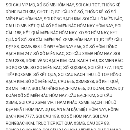
SOI CAU VIP MB, XỔ SỐ MB HÔM NAY, SOI CAU TOT, THỐNG KÊ
RỒNG BẠCH KIM, CHOT LO, SOI CẦU XỔ SỐ, THỐNG KÊ XỔ SỐ
MIỀN BẮC HÔM NAY, SOI RỒNG BẠCH KIM, SOI CẦU LÔ MIỀN BẮC,
CAU LO MB, KẾT QUẢ XỔ SỐ MIỀN BẮC HÔM NAY HÔM NAY, SOI
CẦU 188, KẾT QUẢ MIỀN BẮC HÔM NAY, XO SO HÔM NAY, KET
QUẢ XỔ SỐ, SOI CẦU MIỄN PHÍ, XSMB HÔM NAY TRỰC TIẾP, CẦU
ĐẸP 88, XSMB 888, LÔ ĐẸP HÔM NAY 666, XỔ SỐ HÔM, RỒNG
BẠCH KIM 247, SÔ XÔ MIÊN BAC, SOI CẦU XSMB HÔM NAY, SOI
CAU 2888, RỒNG VÀNG BẠCH KIM, CAU BACH THU, XS MIEN BẮC,
SO KQXSMB, SO XO MIÊN BAC, SỐ KQXSMB, SOI CẦU 777, TRỰC
TIẾP KQXSMB, SỔ KẾT QUA, SOI CAU BACH THU, LÔ TOP RỒNG
BẠCH KIM, SÔ XÔ MIÊN BẮC, CAU 666, XSMB888, SỔ KET QUẢ,
XS MB THU 2, SOI CẦU RỒNG BẠCH KIM 666, DU DOAN, XSMB DỰ
ĐOÁN XỔ SỐ MIỀN BẮC HÔM NAY, CẦU BẠCH KIM, SOI CÂU
XSMB, SOI CAU XSMB VIP, THAM KHẢO XSMB, BẠCH THỦ LÔ
ĐẸP NHẤT HÔM NAY, DỰ ĐOÁN GIẢI ĐẶC BIỆT HÔM NAY, RỒNG
BẠCH KIM 7777, SOI CAU 188, XO SỐ HÔM NAY, SOI CAU
RONGBACHKIM, TRUC TIEP KET QUA XSMB, CAU DEP 88,