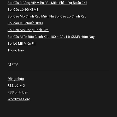
Soi Cầu 3 Càng VIP Miền Bắc Miễn Phí – Dự Đoán 247
Soi Cầu Lô Đề XSMB
Soi Cầu Mb Chính Xác Miễn Phí Soi Cầu Lô Chính Xác
Soi cầu MB chuẩn 100%
Soi Cau Mb Rong Bach Kim
Soi Cầu Miền Bắc Chính Xác 100 – Cầu Lô XSMB Hôm Nay
Soi Lô MB Miễn Phí
Thông báo
META
Đăng nhập
RSS bài viết
RSS bình luận
WordPress.org