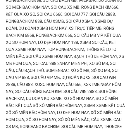
RONGBACHKIM888, SOI CẦU BACH KIM, MIENBAC, DU DOAN XO
SO MIEN BAC HOM NAY, SOI CAU XS MB, RONG BACH KIM666,
KẾT QUA XO SO, SOI CAU 6666, SOI CAU 777, SOI CẦU 2888,
RONGBACHKIM 888, CẦU XSMB, SOI CẦU XSMN, XSMB DỰ
ĐOÁN, DU ĐOAN XSMB HOM NAY, XS TRỰC TIẾP MB, RỒNG
BẠCH KIM 6868, RONGBACHKIM 666, SOI CẦU MB VIP, KẾT QUA
XO SO HOM NAY, LÔ ĐẸP HÔM NAY 188, XSMB SOI CẦU, KET
QUA XSMB HÔM NAY, TOP RONGBACHKIM, THỐNG KÊ LOTO
MIỀN BẮC, SOI CÂU XSMB HÔM NAY, BẠCH THỦ DE HÔM NAY, XS
MB HOM QUA, SOI CAU 888 2NHAY MIEN PHI, XO SÔ MB, SOI
CÂU, CẦU BẠCH THỦ, SOMIENBAC, XÔ SỐ MB, SỐ XO MB, SOI
CAU VIP 888, SOI CẦU VIP MB, DỰ ĐOÁN KQXS, SOI CAU WIN
2888, CẦU 888, XOSO HOM NAY, CẦU 666, XSKTMB NGÀY HÔM
NAY, SOI CÂU RÔNG BACH KIM, SOI CẦU WIN 2888, SOI RÔNG
BACH KIM, DU DOAN KQ XSMB, XO SỐ HOM NAY, SO XÔ MIÊN
BẮC, KẾT QUẢ SỔ XÔ MIÊN BẮC HÔM NAY, XSMB XSMN KẾT QUẢ
XỐ SỐ MIỀN BẮC HÔM NAY, LO ĐEP HOM NAY, XỔ SỐ MIỀN BẮC
HOM QUA, XỔ SO HOM NAY, SÔ XÔ MIÊN BÂC, CÂU XSMB, CAU
XS MB, RONGVANG BACHKIM, SOI CẦU MB HOM NAY, THONGKE