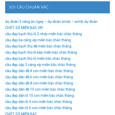
SOI CẦU CHUẨN XÁC
dự đoán 3 càng ăn ngay – dự đoán xmsb – xsmb dự đoán
CHỐT SỐ MIỀN BẮC VIP
cầu đẹp bạch thủ lô 2 nháy miền bắc chắc thắng
cầu đẹp ba càng víp miền bắc chắc thắng
cầu đẹp bạch thủ đề miền bắc chắc thắng
cầu đẹp bạch thủ lô kép miền bắc chắc thắng
cầu đẹp bạch thủ lô miền bắc chắc thắng
cầu đẹp cặp 3 càng víp miền bắc chắc thắng
cầu đẹp dàn đề 4 con miền bắc chắc thắng
cầu đẹp dàn đề 6 con miền bắc chắc thắng
cầu đẹp dàn đề 8 con miền bắc chắc thắng
cầu đẹp dàn đề 10 con miền bắc chắc thắng
cầu đẹp dàn lô 10 con miền bắc chắc thắng
cầu đẹp dàn lô 4 con miền bắc chắc thắng
cầu đẹp dàn lô 6 con miền bắc chắc thắng
CHỐT SỐ MIỀN BẮC