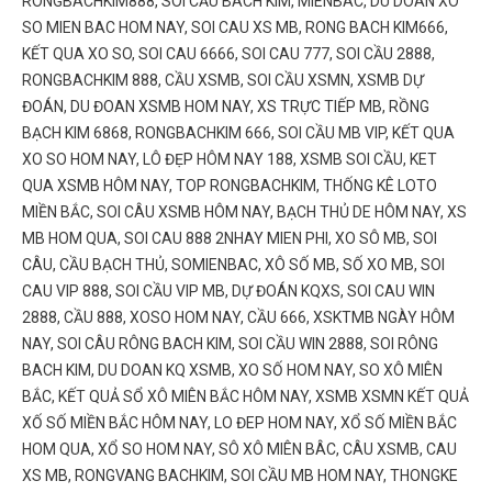
RONGBACHKIM888, SOI CẦU BACH KIM, MIENBAC, DU DOAN XO
SO MIEN BAC HOM NAY, SOI CAU XS MB, RONG BACH KIM666,
KẾT QUA XO SO, SOI CAU 6666, SOI CAU 777, SOI CẦU 2888,
RONGBACHKIM 888, CẦU XSMB, SOI CẦU XSMN, XSMB DỰ
ĐOÁN, DU ĐOAN XSMB HOM NAY, XS TRỰC TIẾP MB, RỒNG
BẠCH KIM 6868, RONGBACHKIM 666, SOI CẦU MB VIP, KẾT QUA
XO SO HOM NAY, LÔ ĐẸP HÔM NAY 188, XSMB SOI CẦU, KET
QUA XSMB HÔM NAY, TOP RONGBACHKIM, THỐNG KÊ LOTO
MIỀN BẮC, SOI CÂU XSMB HÔM NAY, BẠCH THỦ DE HÔM NAY, XS
MB HOM QUA, SOI CAU 888 2NHAY MIEN PHI, XO SÔ MB, SOI
CÂU, CẦU BẠCH THỦ, SOMIENBAC, XÔ SỐ MB, SỐ XO MB, SOI
CAU VIP 888, SOI CẦU VIP MB, DỰ ĐOÁN KQXS, SOI CAU WIN
2888, CẦU 888, XOSO HOM NAY, CẦU 666, XSKTMB NGÀY HÔM
NAY, SOI CÂU RÔNG BACH KIM, SOI CẦU WIN 2888, SOI RÔNG
BACH KIM, DU DOAN KQ XSMB, XO SỐ HOM NAY, SO XÔ MIÊN
BẮC, KẾT QUẢ SỔ XÔ MIÊN BẮC HÔM NAY, XSMB XSMN KẾT QUẢ
XỐ SỐ MIỀN BẮC HÔM NAY, LO ĐEP HOM NAY, XỔ SỐ MIỀN BẮC
HOM QUA, XỔ SO HOM NAY, SÔ XÔ MIÊN BÂC, CÂU XSMB, CAU
XS MB, RONGVANG BACHKIM, SOI CẦU MB HOM NAY, THONGKE