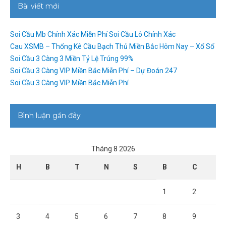
Bài viết mới
Soi Cầu Mb Chính Xác Miễn Phí Soi Cầu Lô Chính Xác
Cau XSMB – Thống Kê Cầu Bạch Thủ Miền Bắc Hôm Nay – Xổ Số
Soi Cầu 3 Càng 3 Miền Tỷ Lệ Trúng 99%
Soi Cầu 3 Càng VIP Miền Bắc Miễn Phí – Dự Đoán 247
Soi Cầu 3 Càng VIP Miền Bắc Miễn Phí
Bình luận gần đây
Tháng 8 2026
H
B
T
N
S
B
C
1
2
3
4
5
6
7
8
9