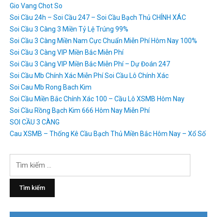
Gio Vang Chot So
Soi Cầu 24h – Soi Cầu 247 – Soi Cầu Bạch Thủ CHÍNH XÁC
Soi Cầu 3 Càng 3 Miền Tỷ Lệ Trúng 99%
Soi Cầu 3 Càng Miền Nam Cực Chuẩn Miễn Phí Hôm Nay 100%
Soi Cầu 3 Càng VIP Miền Bắc Miễn Phí
Soi Cầu 3 Càng VIP Miền Bắc Miễn Phí – Dự Đoán 247
Soi Cầu Mb Chính Xác Miễn Phí Soi Cầu Lô Chính Xác
Soi Cau Mb Rong Bach Kim
Soi Cầu Miền Bắc Chính Xác 100 – Cầu Lô XSMB Hôm Nay
Soi Cầu Rồng Bạch Kim 666 Hôm Nay Miễn Phí
SOI CẦU 3 CÀNG
Cau XSMB – Thống Kê Cầu Bạch Thủ Miền Bắc Hôm Nay – Xổ Số
Tìm
kiếm
cho: