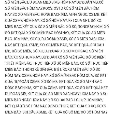
SỐ MIỀN BẮC,DU ĐOAN MB,XS MB HÔM NAY,DỰ ĐOÁN MB,XỔ
SỐ MIỀN BẮC HÔM NAY,KQXS, XSTD,XÔ SỐ MIỀN BẮC HÔM
NAY,SO XO MIEN BẮC, RONG BACH KIM, MINH NGOC, XS MB, KÊT
QUẢ XSMB HÔM NAY, XỔ SỐ HÔM NAY, KETQUA NET, SỐ XO
MIEN BAC, KẾT QUẢ XỔ SỐ MIÊN BẮC, XÔ SO, RONGBACHKIM, XỔ
SÔ, KẾT QUẢ XỔ SỐ MIỀN BẮC HÔM NAY, KẾT QUẢ XỔ SỐ MIÊN
BẮC HÔM NAY, XỔ SỐ, DU DOAN XSMB, XÔ SÔ MIÊN BĂC HÔM
NAY, KET QUA XSMB, SO XO MIEN BAC, SO KET QUA, SOI CAU
MB, XỔ SỐ MIỀN, SỐ XO, DU ĐOAN XO SO MIEN BAC, SỐ MIỀN
BẮC, XO SO HOM NAY, DỰ ĐOÁN XỔ SỐ MIỀN BẮC, XỔ SỐ KIẾN
THIẾT MIỀN BẮC, TRỰC TIẾP XỔ SỐ MIỀN BẮC, XỔ SỐ TRỰC TIẾP
MIỀN BẮC, THỐNG KÊ GIẢI ĐẶC BIỆT, KQXS MIỀN BẮC, XÔ SỐ
HÔM NAY, XSMB HÔM NAY, XỔ SỐ MIỀN BẮC HÔM QUA, SỔ KẾT
QUẢ, DỰ ĐOÁN XSMB, XO SỐ MB, KET QUA XO SO MIEN BAC,
RÔNG BACH KIM, KẾT QUẢ XSMB, KET QUA XO SO, KẾT QUẢ NET,
DU DOAN MB, KẾT QUẢ XỔ SỐ MIỀN BẮC NGÀY HÔM NAY, XỔ SỐ
MIỀN BẮC NGÀY HÔM NAY, XỔ SỐ ĐÀI BẮC, LÔ ĐẸP HÔM NAY,
KẾT QUẢ XỔ SỐ HÔM NAY, XSMB THU 2, KET QUA SO XO, KQXS
MIEN BẮC, SOI CẦU XSMB, KẾT QUẢ XỔ SỐ MB, XÔ SỐ HÔM NAY