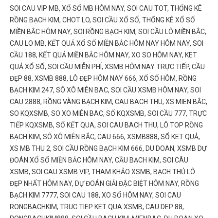
SOI CAU VIP MB, XỔ SỐ MB HÔM NAY, SOI CAU TOT, THỐNG KÊ
RỒNG BẠCH KIM, CHOT LO, SOI CẦU XỔ SỐ, THỐNG KÊ XỔ SỐ
MIỀN BẮC HÔM NAY, SOI RỒNG BẠCH KIM, SOI CẦU LÔ MIỀN BẮC,
CAU LO MB, KẾT QUẢ XỔ SỐ MIỀN BẮC HÔM NAY HÔM NAY, SOI
CẦU 188, KẾT QUẢ MIỀN BẮC HÔM NAY, XO SO HÔM NAY, KET
QUẢ XỔ SỐ, SOI CẦU MIỄN PHÍ, XSMB HÔM NAY TRỰC TIẾP, CẦU
ĐẸP 88, XSMB 888, LÔ ĐẸP HÔM NAY 666, XỔ SỐ HÔM, RỒNG
BẠCH KIM 247, SÔ XÔ MIÊN BAC, SOI CẦU XSMB HÔM NAY, SOI
CAU 2888, RỒNG VÀNG BẠCH KIM, CAU BACH THU, XS MIEN BẮC,
SO KQXSMB, SO XO MIÊN BAC, SỐ KQXSMB, SOI CẦU 777, TRỰC
TIẾP KQXSMB, SỔ KẾT QUA, SOI CAU BACH THU, LÔ TOP RỒNG
BẠCH KIM, SÔ XÔ MIÊN BẮC, CAU 666, XSMB888, SỔ KET QUẢ,
XS MB THU 2, SOI CẦU RỒNG BẠCH KIM 666, DU DOAN, XSMB DỰ
ĐOÁN XỔ SỐ MIỀN BẮC HÔM NAY, CẦU BẠCH KIM, SOI CÂU
XSMB, SOI CAU XSMB VIP, THAM KHẢO XSMB, BẠCH THỦ LÔ
ĐẸP NHẤT HÔM NAY, DỰ ĐOÁN GIẢI ĐẶC BIỆT HÔM NAY, RỒNG
BẠCH KIM 7777, SOI CAU 188, XO SỐ HÔM NAY, SOI CAU
RONGBACHKIM, TRUC TIEP KET QUA XSMB, CAU DEP 88,