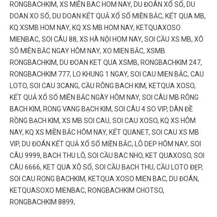
RONGBACHKIM, XS MIÊN BAC HOM NAY, DU ĐOÁN XỔ SỐ, DU
DOAN XO SỐ, DU DOAN KẾT QUẢ XỔ SỐ MIỀN BẮC, KẾT QUA MB,
KQ XSMB HOM NAY, KQ XS MB HOM NAY, KETQUAXOSO
MIENBAC, SOI CÂU 88, XS HÀ NỘI HOM NAY, SOI CẦU XS MB, XÔ
SÔ MIÊN BĂC NGAY HÔM NAY, XO MIEN BẮC, XSMB
RONGBACHKIM, DU ĐOAN KET QUA XSMB, RONGBACHKIM 247,
RONGBACHKIM 777, LO KHUNG 1 NGAY, SOI CAU MIEN BẮC, CAU
LOTO, SOI CAU 3CANG, CẦU RÔNG BACH KIM, KETQUA XOSO,
KẾT QUẢ XỔ SỐ MIÊN BẮC NGÀY HÔM NAY, SOI CÂU MB RÔNG
BACH KIM, RONG VANG BẠCH KIM, SOI CÂU 4 SO VIP, DÀN ĐỀ
RỒNG BẠCH KIM, XS MB SOI CAU, SOI CAU XOSO, KQ XS HÔM
NAY, KQ XS MIỀN BẮC HÔM NAY, KẾT QUANET, SOI CAU XS MB
VIP, DU ĐOÁN KẾT QUẢ XỔ SỐ MIỀN BẮC, LÔ DEP HÔM NAY, SOI
CÂU 9999, BACH THU LÔ, SOI CẦU BAC NHO, KET QUAXOSO, SOI
CÂU 6666, KET QUA XÔ SỐ, SOI CẦU BẠCH THU, CẦU LOTO ĐẸP,
SOI CAU RONG BACHKIM, KETQUA XOSO MIEN BAC, DU ĐOÁN,
KETQUASOXO MIENBAC, RONGBACHKIM CHOTSO,
RONGBACHKIM 8899,