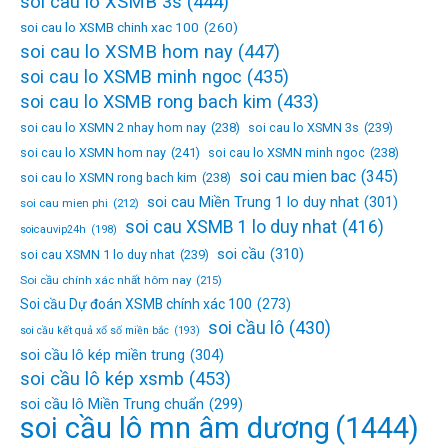
soi cau lo XSMB 3s
(444)
soi cau lo XSMB chinh xac 100
(260)
soi cau lo XSMB hom nay
(447)
soi cau lo XSMB minh ngoc
(435)
soi cau lo XSMB rong bach kim
(433)
soi cau lo XSMN 2 nhay hom nay
(238)
soi cau lo XSMN 3s
(239)
soi cau lo XSMN hom nay
(241)
soi cau lo XSMN minh ngoc
(238)
soi cau mien bac
(345)
soi cau lo XSMN rong bach kim
(238)
soi cau Miền Trung 1 lo duy nhat
(301)
soi cau mien phi
(212)
soi cau XSMB 1 lo duy nhat
(416)
soicauvip24h
(198)
soi cầu
(310)
soi cau XSMN 1 lo duy nhat
(239)
Soi cầu chính xác nhất hôm nay
(215)
Soi cầu Dự đoán XSMB chính xác 100
(273)
soi cầu lô
(430)
soi cầu kết quả xổ số miền bắc
(193)
soi cầu lô kép miền trung
(304)
soi cầu lô kép xsmb
(453)
soi cầu lô Miền Trung chuẩn
(299)
soi cầu lô mn âm dương
(1444)