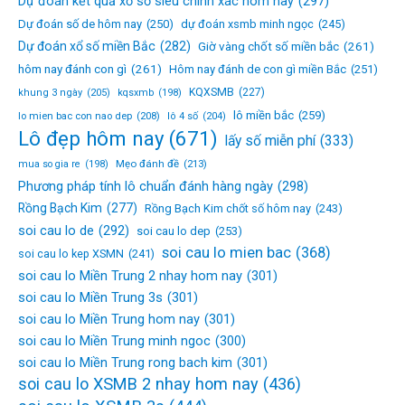
Dự đoán kết quả xổ số siêu chính xác hôm nay
(297)
Dự đoán số de hôm nay
(250)
dự đoán xsmb minh ngọc
(245)
Dự đoán xổ số miền Bắc
(282)
Giờ vàng chốt số miền bắc
(261)
hôm nay đánh con gì
(261)
Hôm nay đánh de con gì miền Bắc
(251)
KQXSMB
(227)
khung 3 ngày
(205)
kqsxmb
(198)
lô miền bắc
(259)
lo mien bac con nao dep
(208)
lô 4 số
(204)
Lô đẹp hôm nay
(671)
lấy số miễn phí
(333)
Mẹo đánh đề
(213)
mua so gia re
(198)
Phương pháp tính lô chuẩn đánh hàng ngày
(298)
Rồng Bạch Kim
(277)
Rồng Bạch Kim chốt số hôm nay
(243)
soi cau lo de
(292)
soi cau lo dep
(253)
soi cau lo mien bac
(368)
soi cau lo kep XSMN
(241)
soi cau lo Miền Trung 2 nhay hom nay
(301)
soi cau lo Miền Trung 3s
(301)
soi cau lo Miền Trung hom nay
(301)
soi cau lo Miền Trung minh ngoc
(300)
soi cau lo Miền Trung rong bach kim
(301)
soi cau lo XSMB 2 nhay hom nay
(436)