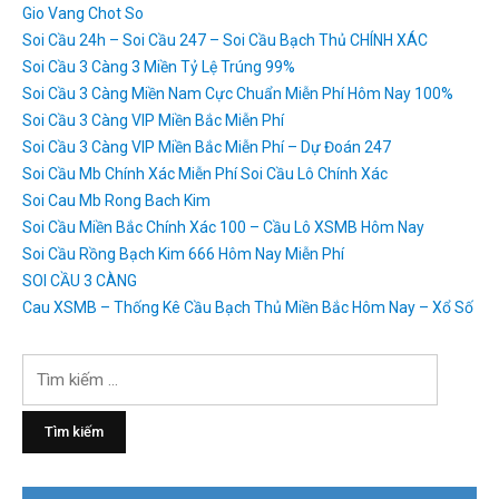
Gio Vang Chot So
Soi Cầu 24h – Soi Cầu 247 – Soi Cầu Bạch Thủ CHÍNH XÁC
Soi Cầu 3 Càng 3 Miền Tỷ Lệ Trúng 99%
Soi Cầu 3 Càng Miền Nam Cực Chuẩn Miễn Phí Hôm Nay 100%
Soi Cầu 3 Càng VIP Miền Bắc Miễn Phí
Soi Cầu 3 Càng VIP Miền Bắc Miễn Phí – Dự Đoán 247
Soi Cầu Mb Chính Xác Miễn Phí Soi Cầu Lô Chính Xác
Soi Cau Mb Rong Bach Kim
Soi Cầu Miền Bắc Chính Xác 100 – Cầu Lô XSMB Hôm Nay
Soi Cầu Rồng Bạch Kim 666 Hôm Nay Miễn Phí
SOI CẦU 3 CÀNG
Cau XSMB – Thống Kê Cầu Bạch Thủ Miền Bắc Hôm Nay – Xổ Số
Tìm
kiếm
cho: