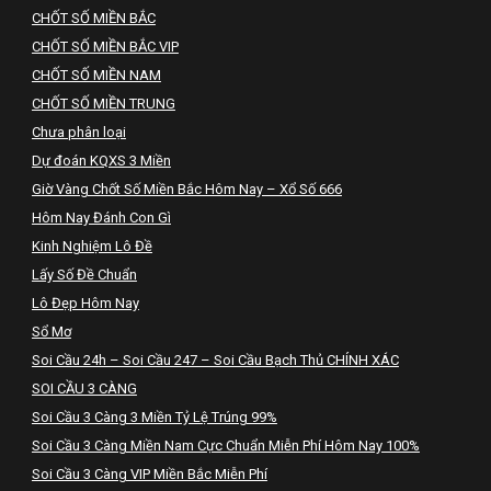
CHỐT SỐ MIỀN BẮC
CHỐT SỐ MIỀN BẮC VIP
CHỐT SỐ MIỀN NAM
CHỐT SỐ MIỀN TRUNG
Chưa phân loại
Dự đoán KQXS 3 Miền
Giờ Vàng Chốt Số Miền Bắc Hôm Nay – Xổ Số 666
Hôm Nay Đánh Con Gì
Kinh Nghiệm Lô Đề
Lấy Số Đề Chuẩn
Lô Đẹp Hôm Nay
Sổ Mơ
Soi Cầu 24h – Soi Cầu 247 – Soi Cầu Bạch Thủ CHÍNH XÁC
SOI CẦU 3 CÀNG
Soi Cầu 3 Càng 3 Miền Tỷ Lệ Trúng 99%
Soi Cầu 3 Càng Miền Nam Cực Chuẩn Miễn Phí Hôm Nay 100%
Soi Cầu 3 Càng VIP Miền Bắc Miễn Phí