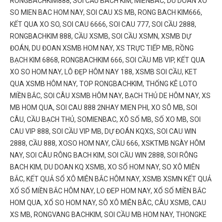
RONGBACHKIM888, SOI CẦU BACH KIM, MIENBAC, DU DOAN XO
SO MIEN BAC HOM NAY, SOI CAU XS MB, RONG BACH KIM666,
KẾT QUA XO SO, SOI CAU 6666, SOI CAU 777, SOI CẦU 2888,
RONGBACHKIM 888, CẦU XSMB, SOI CẦU XSMN, XSMB DỰ
ĐOÁN, DU ĐOAN XSMB HOM NAY, XS TRỰC TIẾP MB, RỒNG
BẠCH KIM 6868, RONGBACHKIM 666, SOI CẦU MB VIP, KẾT QUA
XO SO HOM NAY, LÔ ĐẸP HÔM NAY 188, XSMB SOI CẦU, KET
QUA XSMB HÔM NAY, TOP RONGBACHKIM, THỐNG KÊ LOTO
MIỀN BẮC, SOI CÂU XSMB HÔM NAY, BẠCH THỦ DE HÔM NAY, XS
MB HOM QUA, SOI CAU 888 2NHAY MIEN PHI, XO SÔ MB, SOI
CÂU, CẦU BẠCH THỦ, SOMIENBAC, XÔ SỐ MB, SỐ XO MB, SOI
CAU VIP 888, SOI CẦU VIP MB, DỰ ĐOÁN KQXS, SOI CAU WIN
2888, CẦU 888, XOSO HOM NAY, CẦU 666, XSKTMB NGÀY HÔM
NAY, SOI CÂU RÔNG BACH KIM, SOI CẦU WIN 2888, SOI RÔNG
BACH KIM, DU DOAN KQ XSMB, XO SỐ HOM NAY, SO XÔ MIÊN
BẮC, KẾT QUẢ SỔ XÔ MIÊN BẮC HÔM NAY, XSMB XSMN KẾT QUẢ
XỐ SỐ MIỀN BẮC HÔM NAY, LO ĐEP HOM NAY, XỔ SỐ MIỀN BẮC
HOM QUA, XỔ SO HOM NAY, SÔ XÔ MIÊN BÂC, CÂU XSMB, CAU
XS MB, RONGVANG BACHKIM, SOI CẦU MB HOM NAY, THONGKE