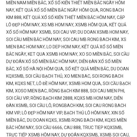
MIỀN NAM MIỀN BẮC, XỔ SỐ KIẾN THIẾT MIỀN BẮC NGÀY HÔM
NAY, KẾT QUẢ XỔ SỐ MIỀN BẮC NGÀY HÔM QUA, RONG BACH
KIM 888, KẾT QUẢ XỔ SỐ KIẾN THIẾT MIỀN BẮC HÔM NAY, CẶP
LÔ ĐẸP HÔM NAY, XS MB HOM NAY, XSMB HÔM QUA, KẾT QUẢ
XỔ SỐ HÔM NAY XSMB, SOI CAU VIP, DU DOAN XSMB HOM NAY,
SOI CẦU MIỀN BẮC HÔM NAY, SOI CAU MB RONG BACH KIM, XS
MIEN BAC HOM NAY, LO DEP HOM NAY, KẾT QUẢ XỔ SỐ MIỀN
BẮC NGÀY, KET QUA XSMB HOM NAY, XO SO MIỀN BẮC, SOI CẦU
DỰ ĐOÁN XỔ SỐ MIỀN BẮC HÔM NAY, DIỄN ĐÀN XỔ SỐ MIỀN
BẮC, XỔ SỐ HÀ NỘI HÔM QUA, SỔ KẾT QUẢ MIỀN BẮC, DU DOAN
KQXSMB, SOI CẦU BẠCH THỦ, XO MIEN BAC, SOI RONG BACH
KIM, KQXS NET, LÔ ĐỀ HÔM NAY, XSMB HOM QUA, SOI CẦU BẠCH
KIM, XOSO MIEN BAC, RỒNG BẠCH KIM 888, SOI CAU MIEN PHI,
SOI CẦU VIP, RỒNG BẠCH KIM 2888, KQXS MB HOM NAY, DIỄN
ĐÀN XSMB, SOI CẦU LÔ, RONGBACH KIM, SOI CAU RONG BACH
KIM VIP, LÔ ĐẸP HÔM NAY VIP, BẠCH THỦ LÔ HÔM NAY, XIN SỐ
MIỀN BẮC, DU DOAN KQXS, XSMB RONG BACH KIM, KQXS MIỀN
BẮC HÔM NAY, SOI CẦU 6666, CAU 888, TRUC TIEP KQXSMB,
TRỰC TIẾP XSMB HÔM NAY, DỰ ĐOÁN KQXSMB, XSMB SOI CAU,