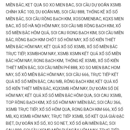
MIỀN BẮC, KET QUA SO XO MIEN BAC, SOI CẦU DỰ ĐOÁN XSMB
CHÍNH XÁC 100, DU ĐOÁN MB, SOI CẦU 888, THỐNG KÊ XỔ SỐ
MIỀN BẮC, SOI CẦU RỒNG BẠCH KIM, XOSOMIENBAC, KQXS MIEN
BAC, XỔ SỐ HÀ NỘI HÔM NAY, SOI CẦU MB RỒNG BẠCH KIM, XỔ
SỐ MIỀN BẮC HÔM QUẢ, SOI CAU RONG BẠCH KIM, SOI CẦU MIỀN
BẮC, RỒNG BẠCH KIM CHỐT SỐ HÔM NAY, XỔ SỐ KIẾN THIẾT
MIỀN BẮC HÔM NAY, KẾT QUẢ XỔ SỐ XSMB, XỔ SỐ MIỀN BẮC
TRỰC TIẾP, XSMBHOM NAY, XSMB XSMN KẾT QUẢ XỔ SỐ MIỀN
BẮC HÔM NAY, RONG BẠCH KIM, THỐNG KÊ XSMB, XỔ SỐ KIẾN
THIẾT MIÊN BẮC, SOI CẦU MIỄN PHÍ 888, XO SO MIEN BAC HOM
NAY, SỔ XÔ MIÊN BẮC HÔM NAY, SOI CẦU 666, TRỰC TIẾP KẾT
QUẢ XỔ SỐ MIỀN BẮC, CAU MB, RÔNG BẠCH KIM, KẾT QUẢ XỔ
SỐ KIẾN THIẾT MIỀN BẮC, KQXSMB HÔM NAY, DỰ ĐOÁN SỐ DE
HÔM NAY, KẾT QUẢ XỔ SỐ MIỀN BẮC HÔM QUA, SOI CAU XSMB,
TOP RỒNG BẠCH KIM, XỔ SỐ HÔM NAY MIỀN BẮC, SOI CÂU 366,
XSMB TRỰC TIẾP, XỔ SỐ HÔM QUA, RONG BACH KIM 666, XỔ SỐ
MB, KQ XSMB HÔM NAY, TRỰC TIẾP XSMB, SỐ KẾT QUẢ GIẢI ĐẶC
BIỆT, DỰ ĐOÁN XỔ SỐ, XO SO NET, XỔ SỐ ĐÀI MIỀN BẮC, SOI