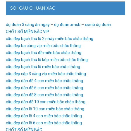
SOI CẦU CHUẨN XÁC
dự đoán 3 càng ăn ngay – dự đoán xmsb – xsmb dự đoán
CHỐT SỐ MIỀN BẮC VIP
cầu đẹp bạch thủ lô 2 nháy miền bắc chắc thắng
cầu đẹp ba càng víp miền bắc chắc thắng
cầu đẹp bạch thủ đề miền bắc chắc thắng
cầu đẹp bạch thủ lô kép miền bắc chắc thắng
cầu đẹp bạch thủ lô miền bắc chắc thắng
cầu đẹp cặp 3 càng víp miền bắc chắc thắng
cầu đẹp dàn đề 4 con miền bắc chắc thắng
cầu đẹp dàn đề 6 con miền bắc chắc thắng
cầu đẹp dàn đề 8 con miền bắc chắc thắng
cầu đẹp dàn đề 10 con miền bắc chắc thắng
cầu đẹp dàn lô 10 con miền bắc chắc thắng
cầu đẹp dàn lô 4 con miền bắc chắc thắng
cầu đẹp dàn lô 6 con miền bắc chắc thắng
CHỐT SỐ MIỀN BẮC