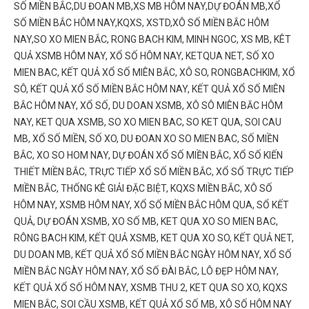
SỐ MIỀN BẮC,DU ĐOAN MB,XS MB HÔM NAY,DỰ ĐOÁN MB,XỔ
SỐ MIỀN BẮC HÔM NAY,KQXS, XSTD,XÔ SỐ MIỀN BẮC HÔM
NAY,SO XO MIEN BẮC, RONG BACH KIM, MINH NGOC, XS MB, KÊT
QUẢ XSMB HÔM NAY, XỔ SỐ HÔM NAY, KETQUA NET, SỐ XO
MIEN BAC, KẾT QUẢ XỔ SỐ MIÊN BẮC, XÔ SO, RONGBACHKIM, XỔ
SÔ, KẾT QUẢ XỔ SỐ MIỀN BẮC HÔM NAY, KẾT QUẢ XỔ SỐ MIÊN
BẮC HÔM NAY, XỔ SỐ, DU DOAN XSMB, XÔ SÔ MIÊN BĂC HÔM
NAY, KET QUA XSMB, SO XO MIEN BAC, SO KET QUA, SOI CAU
MB, XỔ SỐ MIỀN, SỐ XO, DU ĐOAN XO SO MIEN BAC, SỐ MIỀN
BẮC, XO SO HOM NAY, DỰ ĐOÁN XỔ SỐ MIỀN BẮC, XỔ SỐ KIẾN
THIẾT MIỀN BẮC, TRỰC TIẾP XỔ SỐ MIỀN BẮC, XỔ SỐ TRỰC TIẾP
MIỀN BẮC, THỐNG KÊ GIẢI ĐẶC BIỆT, KQXS MIỀN BẮC, XÔ SỐ
HÔM NAY, XSMB HÔM NAY, XỔ SỐ MIỀN BẮC HÔM QUA, SỔ KẾT
QUẢ, DỰ ĐOÁN XSMB, XO SỐ MB, KET QUA XO SO MIEN BAC,
RÔNG BACH KIM, KẾT QUẢ XSMB, KET QUA XO SO, KẾT QUẢ NET,
DU DOAN MB, KẾT QUẢ XỔ SỐ MIỀN BẮC NGÀY HÔM NAY, XỔ SỐ
MIỀN BẮC NGÀY HÔM NAY, XỔ SỐ ĐÀI BẮC, LÔ ĐẸP HÔM NAY,
KẾT QUẢ XỔ SỐ HÔM NAY, XSMB THU 2, KET QUA SO XO, KQXS
MIEN BẮC, SOI CẦU XSMB, KẾT QUẢ XỔ SỐ MB, XÔ SỐ HÔM NAY