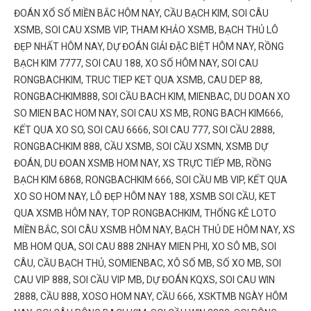
ĐOÁN XỔ SỐ MIỀN BẮC HÔM NAY, CẦU BẠCH KIM, SOI CÂU
XSMB, SOI CAU XSMB VIP, THAM KHẢO XSMB, BẠCH THỦ LÔ
ĐẸP NHẤT HÔM NAY, DỰ ĐOÁN GIẢI ĐẶC BIỆT HÔM NAY, RỒNG
BẠCH KIM 7777, SOI CAU 188, XO SỐ HÔM NAY, SOI CAU
RONGBACHKIM, TRUC TIEP KET QUA XSMB, CAU DEP 88,
RONGBACHKIM888, SOI CẦU BACH KIM, MIENBAC, DU DOAN XO
SO MIEN BAC HOM NAY, SOI CAU XS MB, RONG BACH KIM666,
KẾT QUA XO SO, SOI CAU 6666, SOI CAU 777, SOI CẦU 2888,
RONGBACHKIM 888, CẦU XSMB, SOI CẦU XSMN, XSMB DỰ
ĐOÁN, DU ĐOAN XSMB HOM NAY, XS TRỰC TIẾP MB, RỒNG
BẠCH KIM 6868, RONGBACHKIM 666, SOI CẦU MB VIP, KẾT QUA
XO SO HOM NAY, LÔ ĐẸP HÔM NAY 188, XSMB SOI CẦU, KET
QUA XSMB HÔM NAY, TOP RONGBACHKIM, THỐNG KÊ LOTO
MIỀN BẮC, SOI CÂU XSMB HÔM NAY, BẠCH THỦ DE HÔM NAY, XS
MB HOM QUA, SOI CAU 888 2NHAY MIEN PHI, XO SÔ MB, SOI
CÂU, CẦU BẠCH THỦ, SOMIENBAC, XÔ SỐ MB, SỐ XO MB, SOI
CAU VIP 888, SOI CẦU VIP MB, DỰ ĐOÁN KQXS, SOI CAU WIN
2888, CẦU 888, XOSO HOM NAY, CẦU 666, XSKTMB NGÀY HÔM