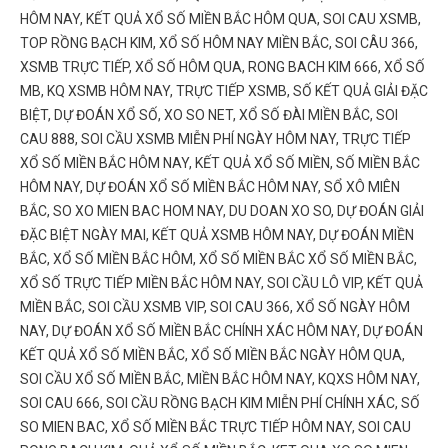
HÔM NAY, KẾT QUẢ XỔ SỐ MIỀN BẮC HÔM QUA, SOI CAU XSMB,
TOP RỒNG BẠCH KIM, XỔ SỐ HÔM NAY MIỀN BẮC, SOI CÂU 366,
XSMB TRỰC TIẾP, XỔ SỐ HÔM QUA, RONG BACH KIM 666, XỔ SỐ
MB, KQ XSMB HÔM NAY, TRỰC TIẾP XSMB, SỐ KẾT QUẢ GIẢI ĐẶC
BIỆT, DỰ ĐOÁN XỔ SỐ, XO SO NET, XỔ SỐ ĐÀI MIỀN BẮC, SOI
CAU 888, SOI CẦU XSMB MIỄN PHÍ NGÀY HÔM NAY, TRỰC TIẾP
XỔ SỐ MIỀN BẮC HÔM NAY, KẾT QUẢ XỔ SỐ MIỀN, SỐ MIỀN BẮC
HÔM NAY, DỰ ĐOÁN XỔ SỐ MIỀN BẮC HÔM NAY, SỔ XÔ MIÊN
BẮC, SO XO MIEN BAC HOM NAY, DU DOAN XO SO, DỰ ĐOÁN GIẢI
ĐẶC BIỆT NGÀY MAI, KẾT QUẢ XSMB HÔM NAY, DỰ ĐOÁN MIỀN
BẮC, XỔ SỐ MIỀN BẮC HÔM, XỔ SỐ MIỀN BẮC XỔ SỐ MIỀN BẮC,
XỔ SỐ TRỰC TIẾP MIỀN BẮC HÔM NAY, SOI CẦU LÔ VIP, KẾT QUẢ
MIỀN BẮC, SOI CẦU XSMB VIP, SOI CAU 366, XỔ SỐ NGÀY HÔM
NAY, DỰ ĐOÁN XỔ SỐ MIỀN BẮC CHÍNH XÁC HÔM NAY, DỰ ĐOÁN
KẾT QUẢ XỔ SỐ MIỀN BẮC, XỔ SỐ MIỀN BẮC NGÀY HÔM QUA,
SOI CẦU XỔ SỐ MIỀN BẮC, MIỀN BẮC HÔM NAY, KQXS HÔM NAY,
SOI CAU 666, SOI CẦU RỒNG BẠCH KIM MIỄN PHÍ CHÍNH XÁC, SỐ
SO MIEN BAC, XỔ SỐ MIỀN BẮC TRỰC TIẾP HÔM NAY, SOI CAU