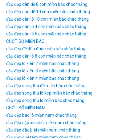
cầu đẹp dàn đề 8 con miền bắc chắc thắng
cầu đẹp dàn đề 10 con miền bắc chắc thắng
cầu đẹp dàn lô 10 con miền bắc chắc thắng
cầu đẹp dàn lô 4 con miền bắc chắc thắng
cầu đẹp dàn lô 6 con miền bắc chắc thắng
CHỐT SỐ MIỀN BẮC
cầu đẹp đề đầu đuôi miền bắc chắc thắng
cầu đẹp dàn lô 8 con miền bắc chắc thắng
cầu đẹp lô xiên 2 miền bắc chắc thắng
cầu đẹp lô xiên 3 miền bắc chắc thắng
cầu đẹp lô xiên 4 miền bắc chắc thắng
cầu đẹp song thủ đề miền bắc chắc thắng
cầu đẹp song thủ lô kép miền bắc chắc thắng
cầu đẹp song thủ lô miền bắc chắc thắng
CHỐT SỐ MIỀN NAM
cầu đẹp bao lô miền nam chắc thắng
cầu đẹp cặp xíu chủ miền nam chắc thắng
cầu đẹp đặc biệt miền nam chắc thắng
cầu đẹp giải tám miền nam chắc thắng