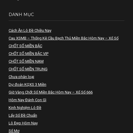
DANH MỤC
Cách Ăn Lô Đề Chiều Nay
Cau XSMB – Thống Kê Cầu Bạch Thủ Miền Bắc Hôm Nay – Xổ Số
CHỐT SỐ MIỀN BẮC
CHỐT SỐ MIỀN BẮC VIP
CHỐT SỐ MIỀN NAM
CHỐT SỐ MIỀN TRUNG
Chưa phân loại
Dự đoán KQXS 3 Miền
Giờ Vàng Chốt Số Miền Bắc Hôm Nay – Xổ Số 666
Hôm Nay Đánh Con Gì
Kinh Nghiệm Lô Đề
Lấy Số Đề Chuẩn
Lô Đẹp Hôm Nay
Sổ Mơ