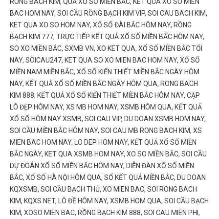
RONG BACH KIM, QUẢ XỔ SỐ MIỀN BẮC, KET QUA XO SO MIEN
BAC HOM NAY, SOI CẦU RỒNG BẠCH KIM VIP, SOI CAU BACH KIM,
KET QUA XO SO HOM NAY, XỔ SỐ ĐÀI BẮC HÔM NAY, RỒNG
BẠCH KIM 777, TRỰC TIẾP KẾT QUẢ XỔ SỐ MIỀN BẮC HÔM NAY,
SO XO MIỀN BẮC, SXMB VN, XO KET QUA, XỔ SỐ MIỀN BẮC TỐI
NAY, SOICAU247, KET QUA SO XO MIEN BAC HOM NAY, XỔ SỐ
MIỀN NAM MIỀN BẮC, XỔ SỐ KIẾN THIẾT MIỀN BẮC NGÀY HÔM
NAY, KẾT QUẢ XỔ SỐ MIỀN BẮC NGÀY HÔM QUA, RONG BACH
KIM 888, KẾT QUẢ XỔ SỐ KIẾN THIẾT MIỀN BẮC HÔM NAY, CẶP
LÔ ĐẸP HÔM NAY, XS MB HOM NAY, XSMB HÔM QUA, KẾT QUẢ
XỔ SỐ HÔM NAY XSMB, SOI CAU VIP, DU DOAN XSMB HOM NAY,
SOI CẦU MIỀN BẮC HÔM NAY, SOI CAU MB RONG BACH KIM, XS
MIEN BAC HOM NAY, LO DEP HOM NAY, KẾT QUẢ XỔ SỐ MIỀN
BẮC NGÀY, KET QUA XSMB HOM NAY, XO SO MIỀN BẮC, SOI CẦU
DỰ ĐOÁN XỔ SỐ MIỀN BẮC HÔM NAY, DIỄN ĐÀN XỔ SỐ MIỀN
BẮC, XỔ SỐ HÀ NỘI HÔM QUA, SỔ KẾT QUẢ MIỀN BẮC, DU DOAN
KQXSMB, SOI CẦU BẠCH THỦ, XO MIEN BAC, SOI RONG BACH
KIM, KQXS NET, LÔ ĐỀ HÔM NAY, XSMB HOM QUA, SOI CẦU BẠCH
KIM, XOSO MIEN BAC, RỒNG BẠCH KIM 888, SOI CAU MIEN PHI,