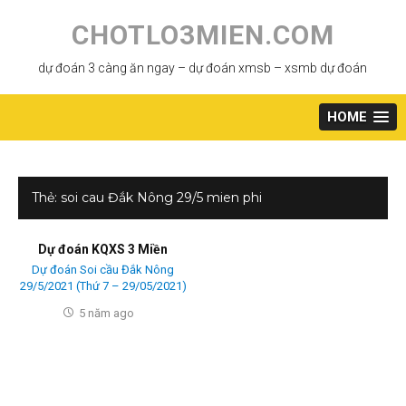
Skip
to
CHOTLO3MIEN.COM
content
dự đoán 3 càng ăn ngay – dự đoán xmsb – xsmb dự đoán
HOME
Thẻ:
soi cau Đắk Nông 29/5 mien phi
Dự đoán KQXS 3 Miền
Dự đoán Soi cầu Đắk Nông
29/5/2021 (Thứ 7 – 29/05/2021)
5 năm ago