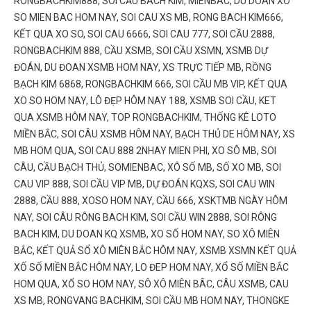
RONGBACHKIM888, SOI CẦU BACH KIM, MIENBAC, DU DOAN XO
SO MIEN BAC HOM NAY, SOI CAU XS MB, RONG BACH KIM666,
KẾT QUA XO SO, SOI CAU 6666, SOI CAU 777, SOI CẦU 2888,
RONGBACHKIM 888, CẦU XSMB, SOI CẦU XSMN, XSMB DỰ
ĐOÁN, DU ĐOAN XSMB HOM NAY, XS TRỰC TIẾP MB, RỒNG
BẠCH KIM 6868, RONGBACHKIM 666, SOI CẦU MB VIP, KẾT QUA
XO SO HOM NAY, LÔ ĐẸP HÔM NAY 188, XSMB SOI CẦU, KET
QUA XSMB HÔM NAY, TOP RONGBACHKIM, THỐNG KÊ LOTO
MIỀN BẮC, SOI CÂU XSMB HÔM NAY, BẠCH THỦ DE HÔM NAY, XS
MB HOM QUA, SOI CAU 888 2NHAY MIEN PHI, XO SÔ MB, SOI
CÂU, CẦU BẠCH THỦ, SOMIENBAC, XÔ SỐ MB, SỐ XO MB, SOI
CAU VIP 888, SOI CẦU VIP MB, DỰ ĐOÁN KQXS, SOI CAU WIN
2888, CẦU 888, XOSO HOM NAY, CẦU 666, XSKTMB NGÀY HÔM
NAY, SOI CÂU RÔNG BACH KIM, SOI CẦU WIN 2888, SOI RÔNG
BACH KIM, DU DOAN KQ XSMB, XO SỐ HOM NAY, SO XÔ MIÊN
BẮC, KẾT QUẢ SỔ XÔ MIÊN BẮC HÔM NAY, XSMB XSMN KẾT QUẢ
XỐ SỐ MIỀN BẮC HÔM NAY, LO ĐEP HOM NAY, XỔ SỐ MIỀN BẮC
HOM QUA, XỔ SO HOM NAY, SÔ XÔ MIÊN BÂC, CÂU XSMB, CAU
XS MB, RONGVANG BACHKIM, SOI CẦU MB HOM NAY, THONGKE