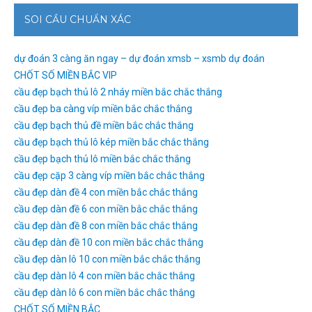
SOI CẦU CHUẨN XÁC
dự đoán 3 càng ăn ngay – dự đoán xmsb – xsmb dự đoán
CHỐT SỐ MIỀN BẮC VIP
cầu đẹp bạch thủ lô 2 nháy miền bắc chắc thắng
cầu đẹp ba càng víp miền bắc chắc thắng
cầu đẹp bạch thủ đề miền bắc chắc thắng
cầu đẹp bạch thủ lô kép miền bắc chắc thắng
cầu đẹp bạch thủ lô miền bắc chắc thắng
cầu đẹp cặp 3 càng víp miền bắc chắc thắng
cầu đẹp dàn đề 4 con miền bắc chắc thắng
cầu đẹp dàn đề 6 con miền bắc chắc thắng
cầu đẹp dàn đề 8 con miền bắc chắc thắng
cầu đẹp dàn đề 10 con miền bắc chắc thắng
cầu đẹp dàn lô 10 con miền bắc chắc thắng
cầu đẹp dàn lô 4 con miền bắc chắc thắng
cầu đẹp dàn lô 6 con miền bắc chắc thắng
CHỐT SỐ MIỀN BẮC