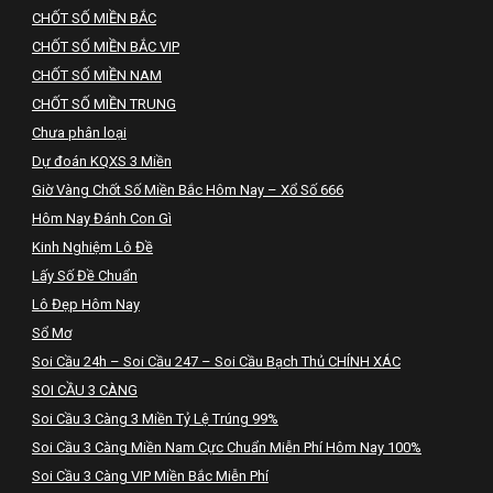
CHỐT SỐ MIỀN BẮC
CHỐT SỐ MIỀN BẮC VIP
CHỐT SỐ MIỀN NAM
CHỐT SỐ MIỀN TRUNG
Chưa phân loại
Dự đoán KQXS 3 Miền
Giờ Vàng Chốt Số Miền Bắc Hôm Nay – Xổ Số 666
Hôm Nay Đánh Con Gì
Kinh Nghiệm Lô Đề
Lấy Số Đề Chuẩn
Lô Đẹp Hôm Nay
Sổ Mơ
Soi Cầu 24h – Soi Cầu 247 – Soi Cầu Bạch Thủ CHÍNH XÁC
SOI CẦU 3 CÀNG
Soi Cầu 3 Càng 3 Miền Tỷ Lệ Trúng 99%
Soi Cầu 3 Càng Miền Nam Cực Chuẩn Miễn Phí Hôm Nay 100%
Soi Cầu 3 Càng VIP Miền Bắc Miễn Phí