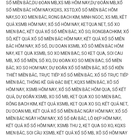
SỐ MIỀN BẮC,DU ĐOAN MB,XS MB HÔM NAY,DỰ ĐOÁN MB,XỔ
SỐ MIỀN BẮC HÔM NAY,KQXS, XSTD,XÔ SỐ MIỀN BẮC HÔM
NAY,SO XO MIEN BẮC, RONG BACH KIM, MINH NGOC, XS MB, KÊT
QUẢ XSMB HÔM NAY, XỔ SỐ HÔM NAY, KETQUA NET, SỐ XO
MIEN BAC, KẾT QUẢ XỔ SỐ MIÊN BẮC, XÔ SO, RONGBACHKIM, XỔ
SÔ, KẾT QUẢ XỔ SỐ MIỀN BẮC HÔM NAY, KẾT QUẢ XỔ SỐ MIÊN
BẮC HÔM NAY, XỔ SỐ, DU DOAN XSMB, XÔ SÔ MIÊN BĂC HÔM
NAY, KET QUA XSMB, SO XO MIEN BAC, SO KET QUA, SOI CAU
MB, XỔ SỐ MIỀN, SỐ XO, DU ĐOAN XO SO MIEN BAC, SỐ MIỀN
BẮC, XO SO HOM NAY, DỰ ĐOÁN XỔ SỐ MIỀN BẮC, XỔ SỐ KIẾN
THIẾT MIỀN BẮC, TRỰC TIẾP XỔ SỐ MIỀN BẮC, XỔ SỐ TRỰC TIẾP
MIỀN BẮC, THỐNG KÊ GIẢI ĐẶC BIỆT, KQXS MIỀN BẮC, XÔ SỐ
HÔM NAY, XSMB HÔM NAY, XỔ SỐ MIỀN BẮC HÔM QUA, SỔ KẾT
QUẢ, DỰ ĐOÁN XSMB, XO SỐ MB, KET QUA XO SO MIEN BAC,
RÔNG BACH KIM, KẾT QUẢ XSMB, KET QUA XO SO, KẾT QUẢ NET,
DU DOAN MB, KẾT QUẢ XỔ SỐ MIỀN BẮC NGÀY HÔM NAY, XỔ SỐ
MIỀN BẮC NGÀY HÔM NAY, XỔ SỐ ĐÀI BẮC, LÔ ĐẸP HÔM NAY,
KẾT QUẢ XỔ SỐ HÔM NAY, XSMB THU 2, KET QUA SO XO, KQXS
MIEN BẮC, SOI CẦU XSMB, KẾT QUẢ XỔ SỐ MB, XÔ SỐ HÔM NAY