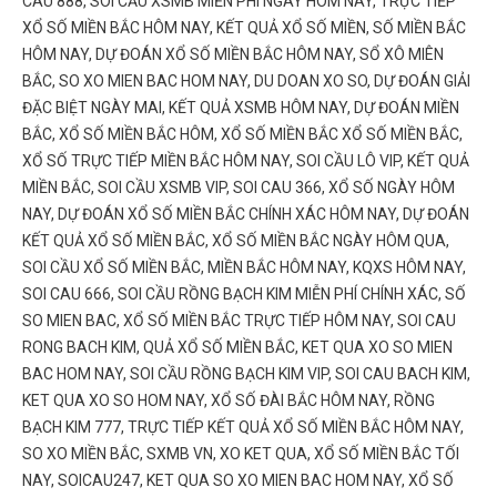
CAU 888, SOI CẦU XSMB MIỄN PHÍ NGÀY HÔM NAY, TRỰC TIẾP
XỔ SỐ MIỀN BẮC HÔM NAY, KẾT QUẢ XỔ SỐ MIỀN, SỐ MIỀN BẮC
HÔM NAY, DỰ ĐOÁN XỔ SỐ MIỀN BẮC HÔM NAY, SỔ XÔ MIÊN
BẮC, SO XO MIEN BAC HOM NAY, DU DOAN XO SO, DỰ ĐOÁN GIẢI
ĐẶC BIỆT NGÀY MAI, KẾT QUẢ XSMB HÔM NAY, DỰ ĐOÁN MIỀN
BẮC, XỔ SỐ MIỀN BẮC HÔM, XỔ SỐ MIỀN BẮC XỔ SỐ MIỀN BẮC,
XỔ SỐ TRỰC TIẾP MIỀN BẮC HÔM NAY, SOI CẦU LÔ VIP, KẾT QUẢ
MIỀN BẮC, SOI CẦU XSMB VIP, SOI CAU 366, XỔ SỐ NGÀY HÔM
NAY, DỰ ĐOÁN XỔ SỐ MIỀN BẮC CHÍNH XÁC HÔM NAY, DỰ ĐOÁN
KẾT QUẢ XỔ SỐ MIỀN BẮC, XỔ SỐ MIỀN BẮC NGÀY HÔM QUA,
SOI CẦU XỔ SỐ MIỀN BẮC, MIỀN BẮC HÔM NAY, KQXS HÔM NAY,
SOI CAU 666, SOI CẦU RỒNG BẠCH KIM MIỄN PHÍ CHÍNH XÁC, SỐ
SO MIEN BAC, XỔ SỐ MIỀN BẮC TRỰC TIẾP HÔM NAY, SOI CAU
RONG BACH KIM, QUẢ XỔ SỐ MIỀN BẮC, KET QUA XO SO MIEN
BAC HOM NAY, SOI CẦU RỒNG BẠCH KIM VIP, SOI CAU BACH KIM,
KET QUA XO SO HOM NAY, XỔ SỐ ĐÀI BẮC HÔM NAY, RỒNG
BẠCH KIM 777, TRỰC TIẾP KẾT QUẢ XỔ SỐ MIỀN BẮC HÔM NAY,
SO XO MIỀN BẮC, SXMB VN, XO KET QUA, XỔ SỐ MIỀN BẮC TỐI
NAY, SOICAU247, KET QUA SO XO MIEN BAC HOM NAY, XỔ SỐ