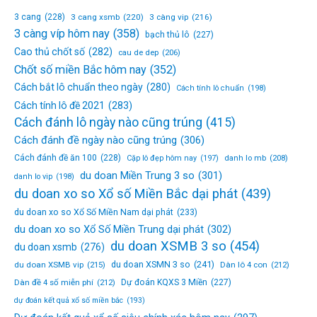
3 cang
(228)
3 cang xsmb
(220)
3 càng vip
(216)
3 càng víp hôm nay
(358)
bạch thủ lô
(227)
Cao thủ chốt số
(282)
cau de dep
(206)
Chốt số miền Bắc hôm nay
(352)
Cách bắt lô chuẩn theo ngày
(280)
Cách tính lô chuẩn
(198)
Cách tính lô đề 2021
(283)
Cách đánh lô ngày nào cũng trúng
(415)
Cách đánh đề ngày nào cũng trúng
(306)
Cách đánh đề ăn 100
(228)
Cặp lô đẹp hôm nay
(197)
danh lo mb
(208)
du doan Miền Trung 3 so
(301)
danh lo vip
(198)
du doan xo so Xổ số Miền Bắc dại phát
(439)
du doan xo so Xổ Số Miền Nam dại phát
(233)
du doan xo so Xổ Số Miền Trung dại phát
(302)
du doan XSMB 3 so
(454)
du doan xsmb
(276)
du doan XSMN 3 so
(241)
du doan XSMB vip
(215)
Dàn lô 4 con
(212)
Dàn đề 4 số miễn phí
(212)
Dự đoán KQXS 3 Miền
(227)
dự đoán kết quả xổ số miền bắc
(193)