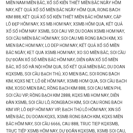
MIỀN NAM MIỀN BẮC, XỔ SỐ KIẾN THIẾT MIỀN BẮC NGÀY HÔM
NAY, KẾT QUẢ XỔ SỐ MIỀN BẮC NGÀY HÔM QUA, RONG BACH
KIM 888, KẾT QUẢ XỔ SỐ KIẾN THIẾT MIỀN BẮC HÔM NAY, CẶP
LÔ ĐẸP HÔM NAY, XS MB HOM NAY, XSMB HÔM QUA, KẾT QUẢ
XỔ SỐ HÔM NAY XSMB, SOI CAU VIP, DU DOAN XSMB HOM NAY,
SOI CẦU MIỀN BẮC HÔM NAY, SOI CAU MB RONG BACH KIM, XS
MIEN BAC HOM NAY, LO DEP HOM NAY, KẾT QUẢ XỔ SỐ MIỀN
BẮC NGÀY, KET QUA XSMB HOM NAY, XO SO MIỀN BẮC, SOI CẦU
DỰ ĐOÁN XỔ SỐ MIỀN BẮC HÔM NAY, DIỄN ĐÀN XỔ SỐ MIỀN
BẮC, XỔ SỐ HÀ NỘI HÔM QUA, SỔ KẾT QUẢ MIỀN BẮC, DU DOAN
KQXSMB, SOI CẦU BẠCH THỦ, XO MIEN BAC, SOI RONG BACH
KIM, KQXS NET, LÔ ĐỀ HÔM NAY, XSMB HOM QUA, SOI CẦU BẠCH
KIM, XOSO MIEN BAC, RỒNG BẠCH KIM 888, SOI CAU MIEN PHI,
SOI CẦU VIP, RỒNG BẠCH KIM 2888, KQXS MB HOM NAY, DIỄN
ĐÀN XSMB, SOI CẦU LÔ, RONGBACH KIM, SOI CAU RONG BACH
KIM VIP, LÔ ĐẸP HÔM NAY VIP, BẠCH THỦ LÔ HÔM NAY, XIN SỐ
MIỀN BẮC, DU DOAN KQXS, XSMB RONG BACH KIM, KQXS MIỀN
BẮC HÔM NAY, SOI CẦU 6666, CAU 888, TRUC TIEP KQXSMB,
TRỰC TIẾP XSMB HÔM NAY, DỰ ĐOÁN KQXSMB, XSMB SOI CAU,