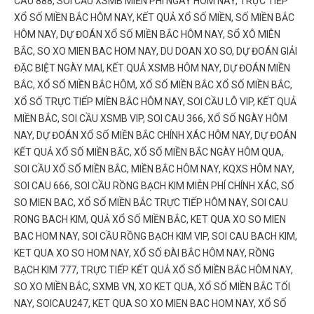
CAU 888, SOI CẦU XSMB MIỄN PHÍ NGÀY HÔM NAY, TRỰC TIẾP
XỔ SỐ MIỀN BẮC HÔM NAY, KẾT QUẢ XỔ SỐ MIỀN, SỐ MIỀN BẮC
HÔM NAY, DỰ ĐOÁN XỔ SỐ MIỀN BẮC HÔM NAY, SỔ XÔ MIÊN
BẮC, SO XO MIEN BAC HOM NAY, DU DOAN XO SO, DỰ ĐOÁN GIẢI
ĐẶC BIỆT NGÀY MAI, KẾT QUẢ XSMB HÔM NAY, DỰ ĐOÁN MIỀN
BẮC, XỔ SỐ MIỀN BẮC HÔM, XỔ SỐ MIỀN BẮC XỔ SỐ MIỀN BẮC,
XỔ SỐ TRỰC TIẾP MIỀN BẮC HÔM NAY, SOI CẦU LÔ VIP, KẾT QUẢ
MIỀN BẮC, SOI CẦU XSMB VIP, SOI CAU 366, XỔ SỐ NGÀY HÔM
NAY, DỰ ĐOÁN XỔ SỐ MIỀN BẮC CHÍNH XÁC HÔM NAY, DỰ ĐOÁN
KẾT QUẢ XỔ SỐ MIỀN BẮC, XỔ SỐ MIỀN BẮC NGÀY HÔM QUA,
SOI CẦU XỔ SỐ MIỀN BẮC, MIỀN BẮC HÔM NAY, KQXS HÔM NAY,
SOI CAU 666, SOI CẦU RỒNG BẠCH KIM MIỄN PHÍ CHÍNH XÁC, SỐ
SO MIEN BAC, XỔ SỐ MIỀN BẮC TRỰC TIẾP HÔM NAY, SOI CAU
RONG BACH KIM, QUẢ XỔ SỐ MIỀN BẮC, KET QUA XO SO MIEN
BAC HOM NAY, SOI CẦU RỒNG BẠCH KIM VIP, SOI CAU BACH KIM,
KET QUA XO SO HOM NAY, XỔ SỐ ĐÀI BẮC HÔM NAY, RỒNG
BẠCH KIM 777, TRỰC TIẾP KẾT QUẢ XỔ SỐ MIỀN BẮC HÔM NAY,
SO XO MIỀN BẮC, SXMB VN, XO KET QUA, XỔ SỐ MIỀN BẮC TỐI
NAY, SOICAU247, KET QUA SO XO MIEN BAC HOM NAY, XỔ SỐ