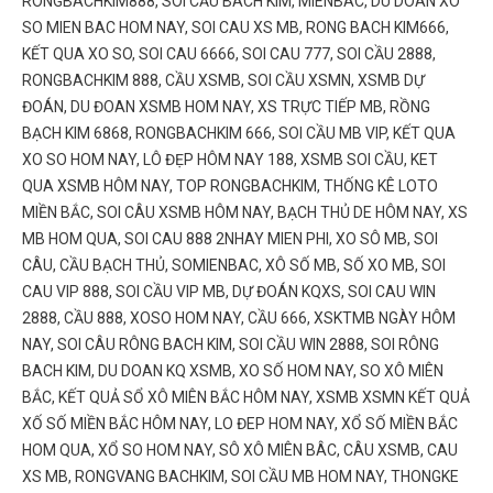
RONGBACHKIM888, SOI CẦU BACH KIM, MIENBAC, DU DOAN XO
SO MIEN BAC HOM NAY, SOI CAU XS MB, RONG BACH KIM666,
KẾT QUA XO SO, SOI CAU 6666, SOI CAU 777, SOI CẦU 2888,
RONGBACHKIM 888, CẦU XSMB, SOI CẦU XSMN, XSMB DỰ
ĐOÁN, DU ĐOAN XSMB HOM NAY, XS TRỰC TIẾP MB, RỒNG
BẠCH KIM 6868, RONGBACHKIM 666, SOI CẦU MB VIP, KẾT QUA
XO SO HOM NAY, LÔ ĐẸP HÔM NAY 188, XSMB SOI CẦU, KET
QUA XSMB HÔM NAY, TOP RONGBACHKIM, THỐNG KÊ LOTO
MIỀN BẮC, SOI CÂU XSMB HÔM NAY, BẠCH THỦ DE HÔM NAY, XS
MB HOM QUA, SOI CAU 888 2NHAY MIEN PHI, XO SÔ MB, SOI
CÂU, CẦU BẠCH THỦ, SOMIENBAC, XÔ SỐ MB, SỐ XO MB, SOI
CAU VIP 888, SOI CẦU VIP MB, DỰ ĐOÁN KQXS, SOI CAU WIN
2888, CẦU 888, XOSO HOM NAY, CẦU 666, XSKTMB NGÀY HÔM
NAY, SOI CÂU RÔNG BACH KIM, SOI CẦU WIN 2888, SOI RÔNG
BACH KIM, DU DOAN KQ XSMB, XO SỐ HOM NAY, SO XÔ MIÊN
BẮC, KẾT QUẢ SỔ XÔ MIÊN BẮC HÔM NAY, XSMB XSMN KẾT QUẢ
XỐ SỐ MIỀN BẮC HÔM NAY, LO ĐEP HOM NAY, XỔ SỐ MIỀN BẮC
HOM QUA, XỔ SO HOM NAY, SÔ XÔ MIÊN BÂC, CÂU XSMB, CAU
XS MB, RONGVANG BACHKIM, SOI CẦU MB HOM NAY, THONGKE