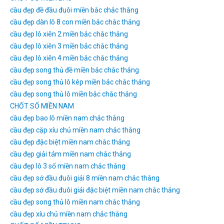
cầu đẹp đề đầu đuôi miền bắc chắc thắng
cầu đẹp dàn lô 8 con miền bắc chắc thắng
cầu đẹp lô xiên 2 miền bắc chắc thắng
cầu đẹp lô xiên 3 miền bắc chắc thắng
cầu đẹp lô xiên 4 miền bắc chắc thắng
cầu đẹp song thủ đề miền bắc chắc thắng
cầu đẹp song thủ lô kép miền bắc chắc thắng
cầu đẹp song thủ lô miền bắc chắc thắng
CHỐT SỐ MIỀN NAM
cầu đẹp bao lô miền nam chắc thắng
cầu đẹp cặp xíu chủ miền nam chắc thắng
cầu đẹp đặc biệt miền nam chắc thắng
cầu đẹp giải tám miền nam chắc thắng
cầu đẹp lô 3 số miền nam chắc thắng
cầu đẹp sớ đầu đuôi giải 8 miền nam chắc thắng
cầu đẹp sớ đầu đuôi giải đặc biệt miền nam chắc thắng
cầu đẹp song thủ lô miền nam chắc thắng
cầu đẹp xíu chủ miền nam chắc thắng