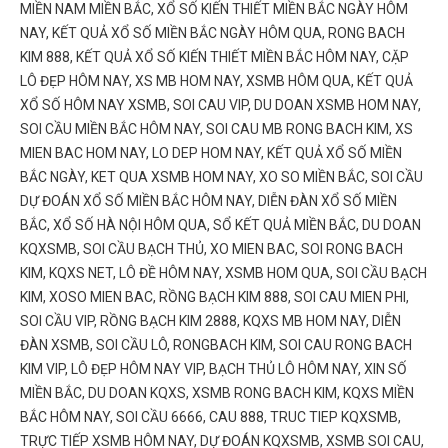
MIỀN NAM MIỀN BẮC, XỔ SỐ KIẾN THIẾT MIỀN BẮC NGÀY HÔM
NAY, KẾT QUẢ XỔ SỐ MIỀN BẮC NGÀY HÔM QUA, RONG BACH
KIM 888, KẾT QUẢ XỔ SỐ KIẾN THIẾT MIỀN BẮC HÔM NAY, CẶP
LÔ ĐẸP HÔM NAY, XS MB HOM NAY, XSMB HÔM QUA, KẾT QUẢ
XỔ SỐ HÔM NAY XSMB, SOI CAU VIP, DU DOAN XSMB HOM NAY,
SOI CẦU MIỀN BẮC HÔM NAY, SOI CAU MB RONG BACH KIM, XS
MIEN BAC HOM NAY, LO DEP HOM NAY, KẾT QUẢ XỔ SỐ MIỀN
BẮC NGÀY, KET QUA XSMB HOM NAY, XO SO MIỀN BẮC, SOI CẦU
DỰ ĐOÁN XỔ SỐ MIỀN BẮC HÔM NAY, DIỄN ĐÀN XỔ SỐ MIỀN
BẮC, XỔ SỐ HÀ NỘI HÔM QUA, SỔ KẾT QUẢ MIỀN BẮC, DU DOAN
KQXSMB, SOI CẦU BẠCH THỦ, XO MIEN BAC, SOI RONG BACH
KIM, KQXS NET, LÔ ĐỀ HÔM NAY, XSMB HOM QUA, SOI CẦU BẠCH
KIM, XOSO MIEN BAC, RỒNG BẠCH KIM 888, SOI CAU MIEN PHI,
SOI CẦU VIP, RỒNG BẠCH KIM 2888, KQXS MB HOM NAY, DIỄN
ĐÀN XSMB, SOI CẦU LÔ, RONGBACH KIM, SOI CAU RONG BACH
KIM VIP, LÔ ĐẸP HÔM NAY VIP, BẠCH THỦ LÔ HÔM NAY, XIN SỐ
MIỀN BẮC, DU DOAN KQXS, XSMB RONG BACH KIM, KQXS MIỀN
BẮC HÔM NAY, SOI CẦU 6666, CAU 888, TRUC TIEP KQXSMB,
TRỰC TIẾP XSMB HÔM NAY, DỰ ĐOÁN KQXSMB, XSMB SOI CAU,