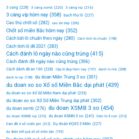
3 cang
(228)
3 cang xsmb
(220)
3 càng vip
(216)
3 càng víp hôm nay
(358)
bạch thủ lô
(227)
Cao thủ chốt số
(282)
cau de dep
(206)
Chốt số miền Bắc hôm nay
(352)
Cách bắt lô chuẩn theo ngày
(280)
Cách tính lô chuẩn
(198)
Cách tính lô đề 2021
(283)
Cách đánh lô ngày nào cũng trúng
(415)
Cách đánh đề ngày nào cũng trúng
(306)
Cách đánh đề ăn 100
(228)
Cặp lô đẹp hôm nay
(197)
danh lo mb
(208)
du doan Miền Trung 3 so
(301)
danh lo vip
(198)
du doan xo so Xổ số Miền Bắc dại phát
(439)
du doan xo so Xổ Số Miền Nam dại phát
(233)
du doan xo so Xổ Số Miền Trung dại phát
(302)
du doan XSMB 3 so
(454)
du doan xsmb
(276)
du doan XSMN 3 so
(241)
du doan XSMB vip
(215)
Dàn lô 4 con
(212)
Dàn đề 4 số miễn phí
(212)
Dự đoán KQXS 3 Miền
(227)
dự đoán kết quả xổ số miền bắc
(193)