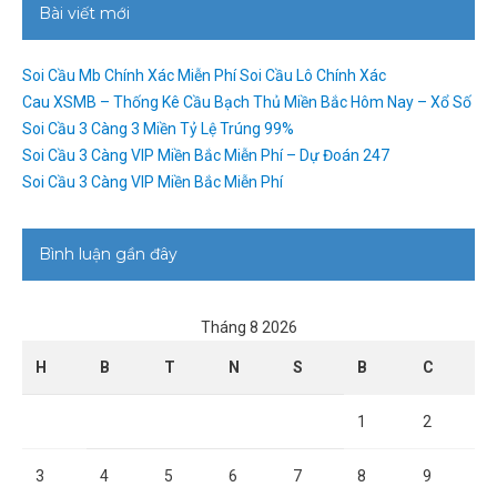
Bài viết mới
Soi Cầu Mb Chính Xác Miễn Phí Soi Cầu Lô Chính Xác
Cau XSMB – Thống Kê Cầu Bạch Thủ Miền Bắc Hôm Nay – Xổ Số
Soi Cầu 3 Càng 3 Miền Tỷ Lệ Trúng 99%
Soi Cầu 3 Càng VIP Miền Bắc Miễn Phí – Dự Đoán 247
Soi Cầu 3 Càng VIP Miền Bắc Miễn Phí
Bình luận gần đây
Tháng 8 2026
H
B
T
N
S
B
C
1
2
3
4
5
6
7
8
9