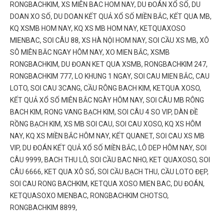
RONGBACHKIM, XS MIÊN BAC HOM NAY, DU ĐOÁN XỔ SỐ, DU
DOAN XO SỐ, DU DOAN KẾT QUẢ XỔ SỐ MIỀN BẮC, KẾT QUA MB,
KQ XSMB HOM NAY, KQ XS MB HOM NAY, KETQUAXOSO
MIENBAC, SOI CÂU 88, XS HÀ NỘI HOM NAY, SOI CẦU XS MB, XÔ
SÔ MIÊN BĂC NGAY HÔM NAY, XO MIEN BẮC, XSMB
RONGBACHKIM, DU ĐOAN KET QUA XSMB, RONGBACHKIM 247,
RONGBACHKIM 777, LO KHUNG 1 NGAY, SOI CAU MIEN BẮC, CAU
LOTO, SOI CAU 3CANG, CẦU RÔNG BACH KIM, KETQUA XOSO,
KẾT QUẢ XỔ SỐ MIÊN BẮC NGÀY HÔM NAY, SOI CÂU MB RÔNG
BACH KIM, RONG VANG BẠCH KIM, SOI CÂU 4 SO VIP, DÀN ĐỀ
RỒNG BẠCH KIM, XS MB SOI CAU, SOI CAU XOSO, KQ XS HÔM
NAY, KQ XS MIỀN BẮC HÔM NAY, KẾT QUANET, SOI CAU XS MB
VIP, DU ĐOÁN KẾT QUẢ XỔ SỐ MIỀN BẮC, LÔ DEP HÔM NAY, SOI
CÂU 9999, BACH THU LÔ, SOI CẦU BAC NHO, KET QUAXOSO, SOI
CÂU 6666, KET QUA XÔ SỐ, SOI CẦU BẠCH THU, CẦU LOTO ĐẸP,
SOI CAU RONG BACHKIM, KETQUA XOSO MIEN BAC, DU ĐOÁN,
KETQUASOXO MIENBAC, RONGBACHKIM CHOTSO,
RONGBACHKIM 8899,