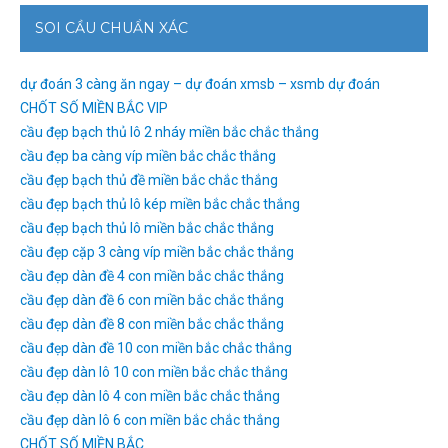
SOI CẦU CHUẨN XÁC
dự đoán 3 càng ăn ngay – dự đoán xmsb – xsmb dự đoán
CHỐT SỐ MIỀN BẮC VIP
cầu đẹp bạch thủ lô 2 nháy miền bắc chắc thắng
cầu đẹp ba càng víp miền bắc chắc thắng
cầu đẹp bạch thủ đề miền bắc chắc thắng
cầu đẹp bạch thủ lô kép miền bắc chắc thắng
cầu đẹp bạch thủ lô miền bắc chắc thắng
cầu đẹp cặp 3 càng víp miền bắc chắc thắng
cầu đẹp dàn đề 4 con miền bắc chắc thắng
cầu đẹp dàn đề 6 con miền bắc chắc thắng
cầu đẹp dàn đề 8 con miền bắc chắc thắng
cầu đẹp dàn đề 10 con miền bắc chắc thắng
cầu đẹp dàn lô 10 con miền bắc chắc thắng
cầu đẹp dàn lô 4 con miền bắc chắc thắng
cầu đẹp dàn lô 6 con miền bắc chắc thắng
CHỐT SỐ MIỀN BẮC