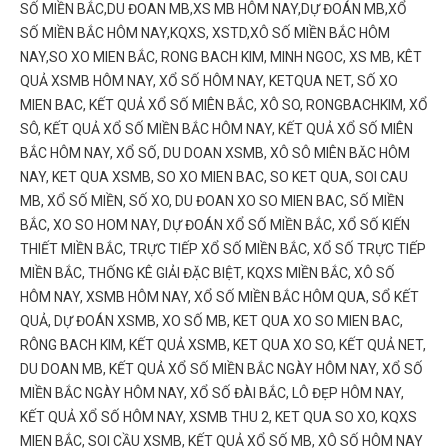
SỐ MIỀN BẮC,DU ĐOAN MB,XS MB HÔM NAY,DỰ ĐOÁN MB,XỔ
SỐ MIỀN BẮC HÔM NAY,KQXS, XSTD,XÔ SỐ MIỀN BẮC HÔM
NAY,SO XO MIEN BẮC, RONG BACH KIM, MINH NGOC, XS MB, KÊT
QUẢ XSMB HÔM NAY, XỔ SỐ HÔM NAY, KETQUA NET, SỐ XO
MIEN BAC, KẾT QUẢ XỔ SỐ MIÊN BẮC, XÔ SO, RONGBACHKIM, XỔ
SÔ, KẾT QUẢ XỔ SỐ MIỀN BẮC HÔM NAY, KẾT QUẢ XỔ SỐ MIÊN
BẮC HÔM NAY, XỔ SỐ, DU DOAN XSMB, XÔ SÔ MIÊN BĂC HÔM
NAY, KET QUA XSMB, SO XO MIEN BAC, SO KET QUA, SOI CAU
MB, XỔ SỐ MIỀN, SỐ XO, DU ĐOAN XO SO MIEN BAC, SỐ MIỀN
BẮC, XO SO HOM NAY, DỰ ĐOÁN XỔ SỐ MIỀN BẮC, XỔ SỐ KIẾN
THIẾT MIỀN BẮC, TRỰC TIẾP XỔ SỐ MIỀN BẮC, XỔ SỐ TRỰC TIẾP
MIỀN BẮC, THỐNG KÊ GIẢI ĐẶC BIỆT, KQXS MIỀN BẮC, XÔ SỐ
HÔM NAY, XSMB HÔM NAY, XỔ SỐ MIỀN BẮC HÔM QUA, SỔ KẾT
QUẢ, DỰ ĐOÁN XSMB, XO SỐ MB, KET QUA XO SO MIEN BAC,
RÔNG BACH KIM, KẾT QUẢ XSMB, KET QUA XO SO, KẾT QUẢ NET,
DU DOAN MB, KẾT QUẢ XỔ SỐ MIỀN BẮC NGÀY HÔM NAY, XỔ SỐ
MIỀN BẮC NGÀY HÔM NAY, XỔ SỐ ĐÀI BẮC, LÔ ĐẸP HÔM NAY,
KẾT QUẢ XỔ SỐ HÔM NAY, XSMB THU 2, KET QUA SO XO, KQXS
MIEN BẮC, SOI CẦU XSMB, KẾT QUẢ XỔ SỐ MB, XÔ SỐ HÔM NAY