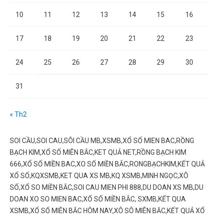
10
11
12
13
14
15
16
17
18
19
20
21
22
23
24
25
26
27
28
29
30
31
« Th2
SOI CẦU,SOI CAU,SÔI CẦU MB,XSMB,XỔ SỐ MIEN BAC,RỒNG
BẠCH KIM,XỔ SỐ MIÊN BẮC,KET QUẢ NET,RỒNG BẠCH KIM
666,XỔ SỐ MIỀN BAC,XO SỐ MIỀN BẮC,RONGBẠCHKIM,KẾT QUẢ
XỔ SỐ,KQXSMB,KET QUA XS MB,KQ XSMB,MINH NGỌC,XÔ
SỐ,XỔ SO MIỀN BẮC,SOI CAU MIEN PHI 888,DU DOAN XS MB,DU
DOAN XO SO MIEN BAC,XỔ SỐ MIỀN BẮC, SXMB,KẾT QUA
XSMB,XỔ SỐ MIÊN BẮC HÔM NAY,XÔ SÔ MIÊN BĂC,KẾT QUẢ XỔ