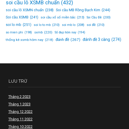
soi cầu lô XSMB chuẩn
(432)
soi cầu lô XSMN chuẩn
(238)
Soi cầu MB Rồng Bạch Kim
(244)
Soi cầu XSMB
(241)
soi cầu xổ số miền bắc
(213)
Soi Cầu Đề
(200)
soi lo mb
(251)
soi lo to mb
(210)
soi mb lo
(208)
soi đề
(210)
sxmb
(220)
so mien phi
(198)
Số đẹp hôm nay
(194)
đánh đề
(267)
đánh đề 3 càng
(274)
thống kê xsmb hôm nay
(218)
LƯU TRỮ
Tháng 2 2023
Tháng 1 2023
Tháng 12 2022
Tháng 11 2022
Tháng 10 2022