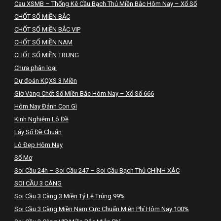
Cau XSMB – Thống Kê Cầu Bạch Thủ Miền Bắc Hôm Nay – Xổ Số
CHỐT SỐ MIỀN BẮC
CHỐT SỐ MIỀN BẮC VIP
CHỐT SỐ MIỀN NAM
CHỐT SỐ MIỀN TRUNG
Chưa phân loại
Dự đoán KQXS 3 Miền
Giờ Vàng Chốt Số Miền Bắc Hôm Nay – Xổ Số 666
Hôm Nay Đánh Con Gì
Kinh Nghiệm Lô Đề
Lấy Số Đề Chuẩn
Lô Đẹp Hôm Nay
Sổ Mơ
Soi Cầu 24h – Soi Cầu 247 – Soi Cầu Bạch Thủ CHÍNH XÁC
SOI CẦU 3 CÀNG
Soi Cầu 3 Càng 3 Miền Tỷ Lệ Trúng 99%
Soi Cầu 3 Càng Miền Nam Cực Chuẩn Miễn Phí Hôm Nay 100%