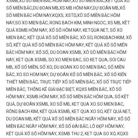
XSMB,XỔ SỐ MIÊN BẮC HÔM NAY,XÔ SÔ MIÊN BĂC,KẾT QUẢ XỔ
SỐ MIỀN BẮC,DU ĐOAN MB,XS MB HÔM NAY,DỰ ĐOÁN MB,XỔ
SỐ MIỀN BẮC HÔM NAY,KQXS, XSTD,XÔ SỐ MIỀN BẮC HÔM
NAY,SO XO MIEN BẮC, RONG BACH KIM, MINH NGOC, XS MB, KÊT
QUẢ XSMB HÔM NAY, XỔ SỐ HÔM NAY, KETQUA NET, SỐ XO
MIEN BAC, KẾT QUẢ XỔ SỐ MIÊN BẮC, XÔ SO, RONGBACHKIM, XỔ
SÔ, KẾT QUẢ XỔ SỐ MIỀN BẮC HÔM NAY, KẾT QUẢ XỔ SỐ MIÊN
BẮC HÔM NAY, XỔ SỐ, DU DOAN XSMB, XÔ SÔ MIÊN BĂC HÔM
NAY, KET QUA XSMB, SO XO MIEN BAC, SO KET QUA, SOI CAU
MB, XỔ SỐ MIỀN, SỐ XO, DU ĐOAN XO SO MIEN BAC, SỐ MIỀN
BẮC, XO SO HOM NAY, DỰ ĐOÁN XỔ SỐ MIỀN BẮC, XỔ SỐ KIẾN
THIẾT MIỀN BẮC, TRỰC TIẾP XỔ SỐ MIỀN BẮC, XỔ SỐ TRỰC TIẾP
MIỀN BẮC, THỐNG KÊ GIẢI ĐẶC BIỆT, KQXS MIỀN BẮC, XÔ SỐ
HÔM NAY, XSMB HÔM NAY, XỔ SỐ MIỀN BẮC HÔM QUA, SỔ KẾT
QUẢ, DỰ ĐOÁN XSMB, XO SỐ MB, KET QUA XO SO MIEN BAC,
RÔNG BACH KIM, KẾT QUẢ XSMB, KET QUA XO SO, KẾT QUẢ NET,
DU DOAN MB, KẾT QUẢ XỔ SỐ MIỀN BẮC NGÀY HÔM NAY, XỔ SỐ
MIỀN BẮC NGÀY HÔM NAY, XỔ SỐ ĐÀI BẮC, LÔ ĐẸP HÔM NAY,
KẾT QUẢ XỔ SỐ HÔM NAY, XSMB THU 2, KET QUA SO XO, KQXS