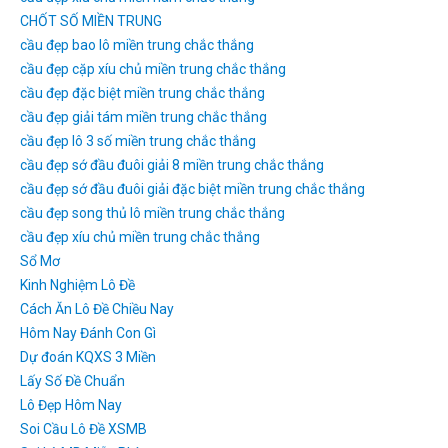
CHỐT SỐ MIỀN TRUNG
cầu đẹp bao lô miền trung chắc thắng
cầu đẹp cặp xíu chủ miền trung chắc thắng
cầu đẹp đặc biệt miền trung chắc thắng
cầu đẹp giải tám miền trung chắc thắng
cầu đẹp lô 3 số miền trung chắc thắng
cầu đẹp sớ đầu đuôi giải 8 miền trung chắc thắng
cầu đẹp sớ đầu đuôi giải đặc biệt miền trung chắc thắng
cầu đẹp song thủ lô miền trung chắc thắng
cầu đẹp xíu chủ miền trung chắc thắng
Sổ Mơ
Kinh Nghiệm Lô Đề
Cách Ăn Lô Đề Chiều Nay
Hôm Nay Đánh Con Gì
Dự đoán KQXS 3 Miền
Lấy Số Đề Chuẩn
Lô Đẹp Hôm Nay
Soi Cầu Lô Đề XSMB