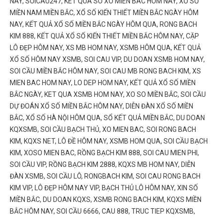
NAY, SOICAU247, KET QUA SO XO MIEN BAC HOM NAY, XỔ SỐ
MIỀN NAM MIỀN BẮC, XỔ SỐ KIẾN THIẾT MIỀN BẮC NGÀY HÔM
NAY, KẾT QUẢ XỔ SỐ MIỀN BẮC NGÀY HÔM QUA, RONG BACH
KIM 888, KẾT QUẢ XỔ SỐ KIẾN THIẾT MIỀN BẮC HÔM NAY, CẶP
LÔ ĐẸP HÔM NAY, XS MB HOM NAY, XSMB HÔM QUA, KẾT QUẢ
XỔ SỐ HÔM NAY XSMB, SOI CAU VIP, DU DOAN XSMB HOM NAY,
SOI CẦU MIỀN BẮC HÔM NAY, SOI CAU MB RONG BACH KIM, XS
MIEN BAC HOM NAY, LO DEP HOM NAY, KẾT QUẢ XỔ SỐ MIỀN
BẮC NGÀY, KET QUA XSMB HOM NAY, XO SO MIỀN BẮC, SOI CẦU
DỰ ĐOÁN XỔ SỐ MIỀN BẮC HÔM NAY, DIỄN ĐÀN XỔ SỐ MIỀN
BẮC, XỔ SỐ HÀ NỘI HÔM QUA, SỔ KẾT QUẢ MIỀN BẮC, DU DOAN
KQXSMB, SOI CẦU BẠCH THỦ, XO MIEN BAC, SOI RONG BACH
KIM, KQXS NET, LÔ ĐỀ HÔM NAY, XSMB HOM QUA, SOI CẦU BẠCH
KIM, XOSO MIEN BAC, RỒNG BẠCH KIM 888, SOI CAU MIEN PHI,
SOI CẦU VIP, RỒNG BẠCH KIM 2888, KQXS MB HOM NAY, DIỄN
ĐÀN XSMB, SOI CẦU LÔ, RONGBACH KIM, SOI CAU RONG BACH
KIM VIP, LÔ ĐẸP HÔM NAY VIP, BẠCH THỦ LÔ HÔM NAY, XIN SỐ
MIỀN BẮC, DU DOAN KQXS, XSMB RONG BACH KIM, KQXS MIỀN
BẮC HÔM NAY, SOI CẦU 6666, CAU 888, TRUC TIEP KQXSMB,