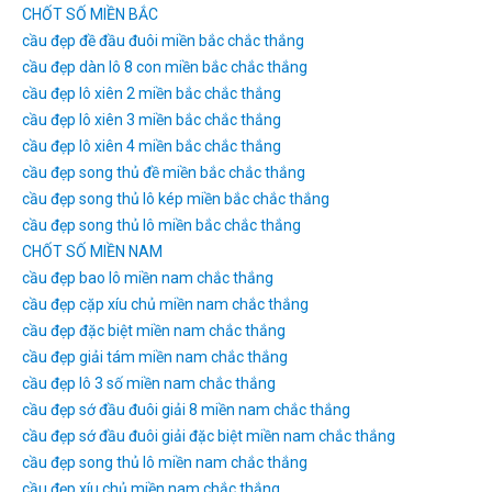
CHỐT SỐ MIỀN BẮC
cầu đẹp đề đầu đuôi miền bắc chắc thắng
cầu đẹp dàn lô 8 con miền bắc chắc thắng
cầu đẹp lô xiên 2 miền bắc chắc thắng
cầu đẹp lô xiên 3 miền bắc chắc thắng
cầu đẹp lô xiên 4 miền bắc chắc thắng
cầu đẹp song thủ đề miền bắc chắc thắng
cầu đẹp song thủ lô kép miền bắc chắc thắng
cầu đẹp song thủ lô miền bắc chắc thắng
CHỐT SỐ MIỀN NAM
cầu đẹp bao lô miền nam chắc thắng
cầu đẹp cặp xíu chủ miền nam chắc thắng
cầu đẹp đặc biệt miền nam chắc thắng
cầu đẹp giải tám miền nam chắc thắng
cầu đẹp lô 3 số miền nam chắc thắng
cầu đẹp sớ đầu đuôi giải 8 miền nam chắc thắng
cầu đẹp sớ đầu đuôi giải đặc biệt miền nam chắc thắng
cầu đẹp song thủ lô miền nam chắc thắng
cầu đẹp xíu chủ miền nam chắc thắng