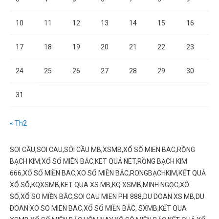
10
11
12
13
14
15
16
17
18
19
20
21
22
23
24
25
26
27
28
29
30
31
« Th2
SOI CẦU,SOI CAU,SÔI CẦU MB,XSMB,XỔ SỐ MIEN BAC,RỒNG
BẠCH KIM,XỔ SỐ MIÊN BẮC,KET QUẢ NET,RỒNG BẠCH KIM
666,XỔ SỐ MIỀN BAC,XO SỐ MIỀN BẮC,RONGBẠCHKIM,KẾT QUẢ
XỔ SỐ,KQXSMB,KET QUA XS MB,KQ XSMB,MINH NGỌC,XÔ
SỐ,XỔ SO MIỀN BẮC,SOI CAU MIEN PHI 888,DU DOAN XS MB,DU
DOAN XO SO MIEN BAC,XỔ SỐ MIỀN BẮC, SXMB,KẾT QUA