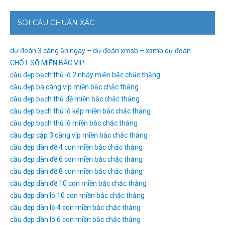
SOI CẦU CHUẨN XÁC
dự đoán 3 càng ăn ngay – dự đoán xmsb – xsmb dự đoán
CHỐT SỐ MIỀN BẮC VIP
cầu đẹp bạch thủ lô 2 nháy miền bắc chắc thắng
cầu đẹp ba càng víp miền bắc chắc thắng
cầu đẹp bạch thủ đề miền bắc chắc thắng
cầu đẹp bạch thủ lô kép miền bắc chắc thắng
cầu đẹp bạch thủ lô miền bắc chắc thắng
cầu đẹp cặp 3 càng víp miền bắc chắc thắng
cầu đẹp dàn đề 4 con miền bắc chắc thắng
cầu đẹp dàn đề 6 con miền bắc chắc thắng
cầu đẹp dàn đề 8 con miền bắc chắc thắng
cầu đẹp dàn đề 10 con miền bắc chắc thắng
cầu đẹp dàn lô 10 con miền bắc chắc thắng
cầu đẹp dàn lô 4 con miền bắc chắc thắng
cầu đẹp dàn lô 6 con miền bắc chắc thắng