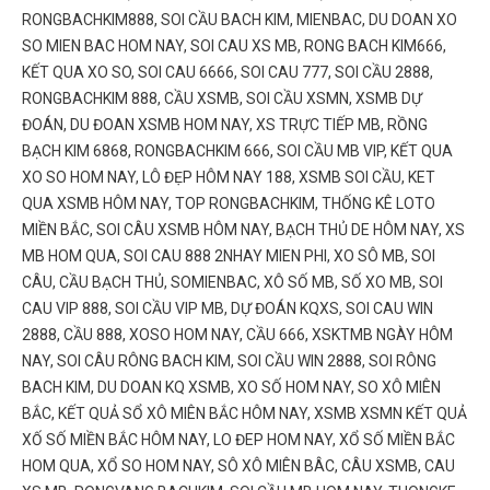
RONGBACHKIM888, SOI CẦU BACH KIM, MIENBAC, DU DOAN XO
SO MIEN BAC HOM NAY, SOI CAU XS MB, RONG BACH KIM666,
KẾT QUA XO SO, SOI CAU 6666, SOI CAU 777, SOI CẦU 2888,
RONGBACHKIM 888, CẦU XSMB, SOI CẦU XSMN, XSMB DỰ
ĐOÁN, DU ĐOAN XSMB HOM NAY, XS TRỰC TIẾP MB, RỒNG
BẠCH KIM 6868, RONGBACHKIM 666, SOI CẦU MB VIP, KẾT QUA
XO SO HOM NAY, LÔ ĐẸP HÔM NAY 188, XSMB SOI CẦU, KET
QUA XSMB HÔM NAY, TOP RONGBACHKIM, THỐNG KÊ LOTO
MIỀN BẮC, SOI CÂU XSMB HÔM NAY, BẠCH THỦ DE HÔM NAY, XS
MB HOM QUA, SOI CAU 888 2NHAY MIEN PHI, XO SÔ MB, SOI
CÂU, CẦU BẠCH THỦ, SOMIENBAC, XÔ SỐ MB, SỐ XO MB, SOI
CAU VIP 888, SOI CẦU VIP MB, DỰ ĐOÁN KQXS, SOI CAU WIN
2888, CẦU 888, XOSO HOM NAY, CẦU 666, XSKTMB NGÀY HÔM
NAY, SOI CÂU RÔNG BACH KIM, SOI CẦU WIN 2888, SOI RÔNG
BACH KIM, DU DOAN KQ XSMB, XO SỐ HOM NAY, SO XÔ MIÊN
BẮC, KẾT QUẢ SỔ XÔ MIÊN BẮC HÔM NAY, XSMB XSMN KẾT QUẢ
XỐ SỐ MIỀN BẮC HÔM NAY, LO ĐEP HOM NAY, XỔ SỐ MIỀN BẮC
HOM QUA, XỔ SO HOM NAY, SÔ XÔ MIÊN BÂC, CÂU XSMB, CAU