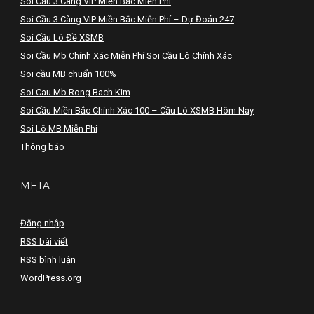
Soi Cầu 3 Càng VIP Miền Bắc Miễn Phí
Soi Cầu 3 Càng VIP Miền Bắc Miễn Phí – Dự Đoán 247
Soi Cầu Lô Đề XSMB
Soi Cầu Mb Chính Xác Miễn Phí Soi Cầu Lô Chính Xác
Soi cầu MB chuẩn 100%
Soi Cau Mb Rong Bach Kim
Soi Cầu Miền Bắc Chính Xác 100 – Cầu Lô XSMB Hôm Nay
Soi Lô MB Miễn Phí
Thông báo
META
Đăng nhập
RSS bài viết
RSS bình luận
WordPress.org