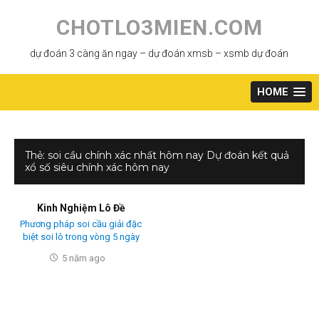
Skip
to
CHOTLO3MIEN.COM
content
dự đoán 3 càng ăn ngay – dự đoán xmsb – xsmb dự đoán
HOME
Thẻ:
soi cầu chính xác nhất hôm nay Dự đoán kết quả
xổ số siêu chính xác hôm nay
Kinh Nghiệm Lô Đề
Phương pháp soi cầu giải đặc
biệt soi lô trong vòng 5 ngày
5 năm ago