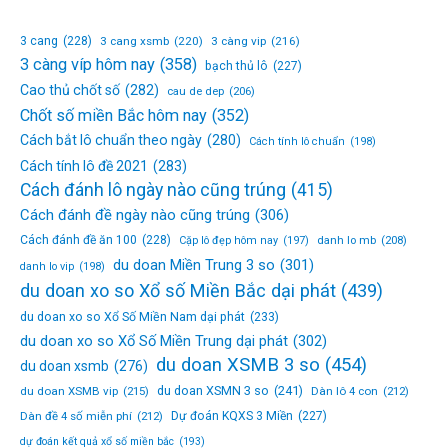
3 cang
(228)
3 cang xsmb
(220)
3 càng vip
(216)
3 càng víp hôm nay
(358)
bạch thủ lô
(227)
Cao thủ chốt số
(282)
cau de dep
(206)
Chốt số miền Bắc hôm nay
(352)
Cách bắt lô chuẩn theo ngày
(280)
Cách tính lô chuẩn
(198)
Cách tính lô đề 2021
(283)
Cách đánh lô ngày nào cũng trúng
(415)
Cách đánh đề ngày nào cũng trúng
(306)
Cách đánh đề ăn 100
(228)
Cặp lô đẹp hôm nay
(197)
danh lo mb
(208)
du doan Miền Trung 3 so
(301)
danh lo vip
(198)
du doan xo so Xổ số Miền Bắc dại phát
(439)
du doan xo so Xổ Số Miền Nam dại phát
(233)
du doan xo so Xổ Số Miền Trung dại phát
(302)
du doan XSMB 3 so
(454)
du doan xsmb
(276)
du doan XSMN 3 so
(241)
du doan XSMB vip
(215)
Dàn lô 4 con
(212)
Dàn đề 4 số miễn phí
(212)
Dự đoán KQXS 3 Miền
(227)
dự đoán kết quả xổ số miền bắc
(193)