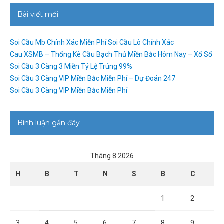
Bài viết mới
Soi Cầu Mb Chính Xác Miễn Phí Soi Cầu Lô Chính Xác
Cau XSMB – Thống Kê Cầu Bạch Thủ Miền Bắc Hôm Nay – Xổ Số
Soi Cầu 3 Càng 3 Miền Tỷ Lệ Trúng 99%
Soi Cầu 3 Càng VIP Miền Bắc Miễn Phí – Dự Đoán 247
Soi Cầu 3 Càng VIP Miền Bắc Miễn Phí
Bình luận gần đây
Tháng 8 2026
H
B
T
N
S
B
C
1
2
3
4
5
6
7
8
9