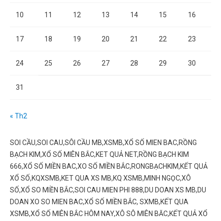
10
11
12
13
14
15
16
17
18
19
20
21
22
23
24
25
26
27
28
29
30
31
« Th2
SOI CẦU,SOI CAU,SÔI CẦU MB,XSMB,XỔ SỐ MIEN BAC,RỒNG
BẠCH KIM,XỔ SỐ MIÊN BẮC,KET QUẢ NET,RỒNG BẠCH KIM
666,XỔ SỐ MIỀN BAC,XO SỐ MIỀN BẮC,RONGBẠCHKIM,KẾT QUẢ
XỔ SỐ,KQXSMB,KET QUA XS MB,KQ XSMB,MINH NGỌC,XÔ
SỐ,XỔ SO MIỀN BẮC,SOI CAU MIEN PHI 888,DU DOAN XS MB,DU
DOAN XO SO MIEN BAC,XỔ SỐ MIỀN BẮC, SXMB,KẾT QUA
XSMB,XỔ SỐ MIÊN BẮC HÔM NAY,XÔ SÔ MIÊN BĂC,KẾT QUẢ XỔ