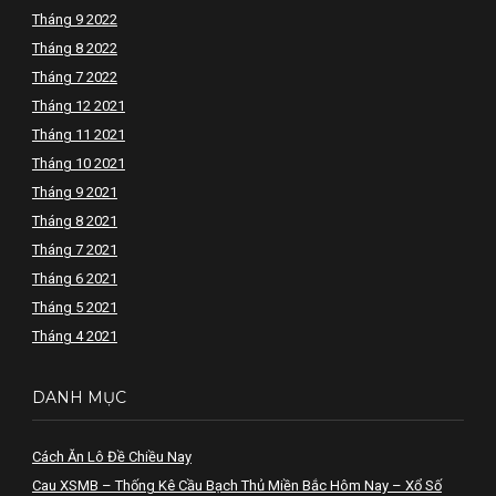
Tháng 9 2022
Tháng 8 2022
Tháng 7 2022
Tháng 12 2021
Tháng 11 2021
Tháng 10 2021
Tháng 9 2021
Tháng 8 2021
Tháng 7 2021
Tháng 6 2021
Tháng 5 2021
Tháng 4 2021
DANH MỤC
Cách Ăn Lô Đề Chiều Nay
Cau XSMB – Thống Kê Cầu Bạch Thủ Miền Bắc Hôm Nay – Xổ Số