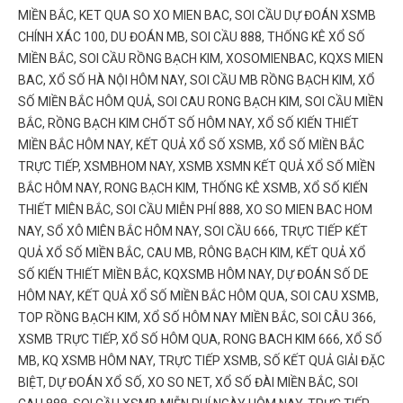
MIỀN BẮC, KET QUA SO XO MIEN BAC, SOI CẦU DỰ ĐOÁN XSMB
CHÍNH XÁC 100, DU ĐOÁN MB, SOI CẦU 888, THỐNG KÊ XỔ SỐ
MIỀN BẮC, SOI CẦU RỒNG BẠCH KIM, XOSOMIENBAC, KQXS MIEN
BAC, XỔ SỐ HÀ NỘI HÔM NAY, SOI CẦU MB RỒNG BẠCH KIM, XỔ
SỐ MIỀN BẮC HÔM QUẢ, SOI CAU RONG BẠCH KIM, SOI CẦU MIỀN
BẮC, RỒNG BẠCH KIM CHỐT SỐ HÔM NAY, XỔ SỐ KIẾN THIẾT
MIỀN BẮC HÔM NAY, KẾT QUẢ XỔ SỐ XSMB, XỔ SỐ MIỀN BẮC
TRỰC TIẾP, XSMBHOM NAY, XSMB XSMN KẾT QUẢ XỔ SỐ MIỀN
BẮC HÔM NAY, RONG BẠCH KIM, THỐNG KÊ XSMB, XỔ SỐ KIẾN
THIẾT MIÊN BẮC, SOI CẦU MIỄN PHÍ 888, XO SO MIEN BAC HOM
NAY, SỔ XÔ MIÊN BẮC HÔM NAY, SOI CẦU 666, TRỰC TIẾP KẾT
QUẢ XỔ SỐ MIỀN BẮC, CAU MB, RÔNG BẠCH KIM, KẾT QUẢ XỔ
SỐ KIẾN THIẾT MIỀN BẮC, KQXSMB HÔM NAY, DỰ ĐOÁN SỐ DE
HÔM NAY, KẾT QUẢ XỔ SỐ MIỀN BẮC HÔM QUA, SOI CAU XSMB,
TOP RỒNG BẠCH KIM, XỔ SỐ HÔM NAY MIỀN BẮC, SOI CÂU 366,
XSMB TRỰC TIẾP, XỔ SỐ HÔM QUA, RONG BACH KIM 666, XỔ SỐ
MB, KQ XSMB HÔM NAY, TRỰC TIẾP XSMB, SỐ KẾT QUẢ GIẢI ĐẶC
BIỆT, DỰ ĐOÁN XỔ SỐ, XO SO NET, XỔ SỐ ĐÀI MIỀN BẮC, SOI