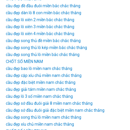
cầu đẹp đề đầu đuôi miền bắc chắc thắng
cầu đẹp dàn lô 8 con miền bắc chắc thắng
cầu đẹp lô xiên 2 miền bắc chắc thắng
cầu đẹp lô xiên 3 miền bắc chắc thắng
cầu đẹp lô xiên 4 miền bắc chắc thắng
cầu đẹp song thủ đề miền bắc chắc thắng
cầu đẹp song thủ lô kép miền bắc chắc thắng
cầu đẹp song thủ lô miền bắc chắc thắng
CHỐT SỐ MIỀN NAM
cầu đẹp bao lô miền nam chắc thắng
cầu đẹp cặp xíu chủ miền nam chắc thắng
cầu đẹp đặc biệt miền nam chắc thắng
cầu đẹp giải tám miền nam chắc thắng
cầu đẹp lô 3 số miền nam chắc thắng
cầu đẹp sớ đầu đuôi giải 8 miền nam chắc thắng
cầu đẹp sớ đầu đuôi giải đặc biệt miền nam chắc thắng
cầu đẹp song thủ lô miền nam chắc thắng
cầu đẹp xíu chủ miền nam chắc thắng