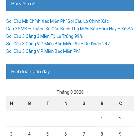
Bài viết mới
Soi Cầu Mb Chính Xác Miễn Phí Soi Cầu Lô Chính Xác
Cau XSMB – Thống Kê Cầu Bạch Thủ Miền Bắc Hôm Nay – Xổ Số
Soi Cầu 3 Càng 3 Miền Tỷ Lệ Trúng 99%
Soi Cầu 3 Càng VIP Miền Bắc Miễn Phí – Dự Đoán 247
Soi Cầu 3 Càng VIP Miền Bắc Miễn Phí
Bình luận gần đây
Tháng 8 2026
H
B
T
N
S
B
C
1
2
3
4
5
6
7
8
9