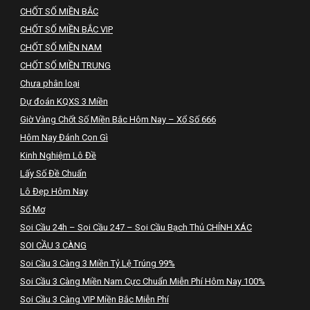
CHỐT SỐ MIỀN BẮC
CHỐT SỐ MIỀN BẮC VIP
CHỐT SỐ MIỀN NAM
CHỐT SỐ MIỀN TRUNG
Chưa phân loại
Dự đoán KQXS 3 Miền
Giờ Vàng Chốt Số Miền Bắc Hôm Nay – Xổ Số 666
Hôm Nay Đánh Con Gì
Kinh Nghiệm Lô Đề
Lấy Số Đề Chuẩn
Lô Đẹp Hôm Nay
Sổ Mơ
Soi Cầu 24h – Soi Cầu 247 – Soi Cầu Bạch Thủ CHÍNH XÁC
SOI CẦU 3 CÀNG
Soi Cầu 3 Càng 3 Miền Tỷ Lệ Trúng 99%
Soi Cầu 3 Càng Miền Nam Cực Chuẩn Miễn Phí Hôm Nay 100%
Soi Cầu 3 Càng VIP Miền Bắc Miễn Phí