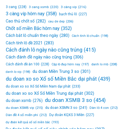
3 cang
(228)
3 cang xsmb
(220)
3 càng vip
(216)
3 càng víp hôm nay
(358)
bạch thủ lô
(227)
Cao thủ chốt số
(282)
cau de dep
(206)
Chốt số miền Bắc hôm nay
(352)
Cách bắt lô chuẩn theo ngày
(280)
Cách tính lô chuẩn
(198)
Cách tính lô đề 2021
(283)
Cách đánh lô ngày nào cũng trúng
(415)
Cách đánh đề ngày nào cũng trúng
(306)
Cách đánh đề ăn 100
(228)
Cặp lô đẹp hôm nay
(197)
danh lo mb
(208)
du doan Miền Trung 3 so
(301)
danh lo vip
(198)
du doan xo so Xổ số Miền Bắc dại phát
(439)
du doan xo so Xổ Số Miền Nam dại phát
(233)
du doan xo so Xổ Số Miền Trung dại phát
(302)
du doan XSMB 3 so
(454)
du doan xsmb
(276)
du doan XSMN 3 so
(241)
du doan XSMB vip
(215)
Dàn lô 4 con
(212)
Dàn đề 4 số miễn phí
(212)
Dự đoán KQXS 3 Miền
(227)
dự đoán kết quả xổ số miền bắc
(193)