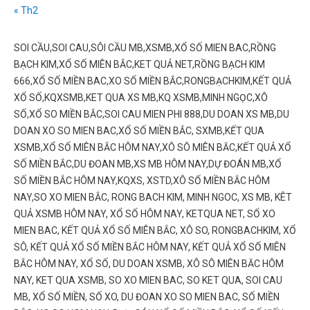
« Th2
SOI CẦU,SOI CAU,SÔI CẦU MB,XSMB,XỔ SỐ MIEN BAC,RỒNG
BẠCH KIM,XỔ SỐ MIÊN BẮC,KET QUẢ NET,RỒNG BẠCH KIM
666,XỔ SỐ MIỀN BAC,XO SỐ MIỀN BẮC,RONGBẠCHKIM,KẾT QUẢ
XỔ SỐ,KQXSMB,KET QUA XS MB,KQ XSMB,MINH NGỌC,XÔ
SỐ,XỔ SO MIỀN BẮC,SOI CAU MIEN PHI 888,DU DOAN XS MB,DU
DOAN XO SO MIEN BAC,XỔ SỐ MIỀN BẮC, SXMB,KẾT QUA
XSMB,XỔ SỐ MIÊN BẮC HÔM NAY,XÔ SÔ MIÊN BĂC,KẾT QUẢ XỔ
SỐ MIỀN BẮC,DU ĐOAN MB,XS MB HÔM NAY,DỰ ĐOÁN MB,XỔ
SỐ MIỀN BẮC HÔM NAY,KQXS, XSTD,XÔ SỐ MIỀN BẮC HÔM
NAY,SO XO MIEN BẮC, RONG BACH KIM, MINH NGOC, XS MB, KÊT
QUẢ XSMB HÔM NAY, XỔ SỐ HÔM NAY, KETQUA NET, SỐ XO
MIEN BAC, KẾT QUẢ XỔ SỐ MIÊN BẮC, XÔ SO, RONGBACHKIM, XỔ
SÔ, KẾT QUẢ XỔ SỐ MIỀN BẮC HÔM NAY, KẾT QUẢ XỔ SỐ MIÊN
BẮC HÔM NAY, XỔ SỐ, DU DOAN XSMB, XÔ SÔ MIÊN BĂC HÔM
NAY, KET QUA XSMB, SO XO MIEN BAC, SO KET QUA, SOI CAU
MB, XỔ SỐ MIỀN, SỐ XO, DU ĐOAN XO SO MIEN BAC, SỐ MIỀN