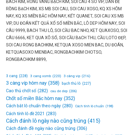
BACH KIM, RONG VANG BẠCH KIM, SOI CÂU 4 SO VIP, DÀN ĐỀ
RỒNG BẠCH KIM, XS MB SOI CAU, SOI CAU XOSO, KQ XS HÔM
NAY, KQ XS MIỀN BẮC HÔM NAY, KẾT QUANET, SOI CAU XS MB
VIP, DU ĐOÁN KẾT QUẢ XỔ SỐ MIỀN BẮC, LÔ DEP HÔM NAY, SOI
CÂU 9999, BACH THU LÔ, SOI CẦU BAC NHO, KET QUAXOSO, SOI
CÂU 6666, KET QUA XÔ SỐ, SOI CẦU BẠCH THU, CẦU LOTO ĐẸP,
SOI CAU RONG BACHKIM, KETQUA XOSO MIEN BAC, DU ĐOÁN,
KETQUASOXO MIENBAC, RONGBACHKIM CHOTSO,
RONGBACHKIM 8899,
3 cang
(228)
3 cang xsmb
(220)
3 càng vip
(216)
3 càng víp hôm nay
(358)
bạch thủ lô
(227)
Cao thủ chốt số
(282)
cau de dep
(206)
Chốt số miền Bắc hôm nay
(352)
Cách bắt lô chuẩn theo ngày
(280)
Cách tính lô chuẩn
(198)
Cách tính lô đề 2021
(283)
Cách đánh lô ngày nào cũng trúng
(415)
Cách đánh đề ngày nào cũng trúng
(306)