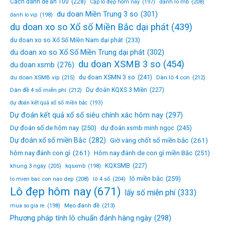
Cách đánh đề ăn 100
(228)
Cặp lô đẹp hôm nay
(197)
danh lo mb
(208)
du doan Miền Trung 3 so
(301)
danh lo vip
(198)
du doan xo so Xổ số Miền Bắc dại phát
(439)
du doan xo so Xổ Số Miền Nam dại phát
(233)
du doan xo so Xổ Số Miền Trung dại phát
(302)
du doan XSMB 3 so
(454)
du doan xsmb
(276)
du doan XSMN 3 so
(241)
du doan XSMB vip
(215)
Dàn lô 4 con
(212)
Dàn đề 4 số miễn phí
(212)
Dự đoán KQXS 3 Miền
(227)
dự đoán kết quả xổ số miền bắc
(193)
Dự đoán kết quả xổ số siêu chính xác hôm nay
(297)
Dự đoán số de hôm nay
(250)
dự đoán xsmb minh ngọc
(245)
Dự đoán xổ số miền Bắc
(282)
Giờ vàng chốt số miền bắc
(261)
hôm nay đánh con gì
(261)
Hôm nay đánh de con gì miền Bắc
(251)
KQXSMB
(227)
khung 3 ngày
(205)
kqsxmb
(198)
lô miền bắc
(259)
lo mien bac con nao dep
(208)
lô 4 số
(204)
Lô đẹp hôm nay
(671)
lấy số miễn phí
(333)
Mẹo đánh đề
(213)
mua so gia re
(198)
Phương pháp tính lô chuẩn đánh hàng ngày
(298)