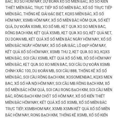
BẮC, XO SO HOM NAY, DỰ ĐOÁN XỔ SỐ MIỀN BẮC, XỔ SỐ KIẾN
THIẾT MIỀN BẮC, TRỰC TIẾP XỔ SỐ MIỀN BẮC, XỔ SỐ TRỰC TIẾP
MIỀN BẮC, THỐNG KÊ GIẢI ĐẶC BIỆT, KQXS MIỀN BẮC, XÔ SỐ
HÔM NAY, XSMB HÔM NAY, XỔ SỐ MIỀN BẮC HÔM QUA, SỔ KẾT
QUẢ, DỰ ĐOÁN XSMB, XO SỐ MB, KET QUA XO SO MIEN BAC,
RÔNG BACH KIM, KẾT QUẢ XSMB, KET QUA XO SO, KẾT QUẢ NET,
DU DOAN MB, KẾT QUẢ XỔ SỐ MIỀN BẮC NGÀY HÔM NAY, XỔ SỐ
MIỀN BẮC NGÀY HÔM NAY, XỔ SỐ ĐÀI BẮC, LÔ ĐẸP HÔM NAY,
KẾT QUẢ XỔ SỐ HÔM NAY, XSMB THU 2, KET QUA SO XO, KQXS
MIEN BẮC, SOI CẦU XSMB, KẾT QUẢ XỔ SỐ MB, XÔ SỐ HÔM NAY
MIỀN BẮC, KET QUA SO XO MIEN BAC, SOI CẦU DỰ ĐOÁN XSMB
CHÍNH XÁC 100, DU ĐOÁN MB, SOI CẦU 888, THỐNG KÊ XỔ SỐ
MIỀN BẮC, SOI CẦU RỒNG BẠCH KIM, XOSOMIENBAC, KQXS MIEN
BAC, XỔ SỐ HÀ NỘI HÔM NAY, SOI CẦU MB RỒNG BẠCH KIM, XỔ
SỐ MIỀN BẮC HÔM QUẢ, SOI CAU RONG BẠCH KIM, SOI CẦU MIỀN
BẮC, RỒNG BẠCH KIM CHỐT SỐ HÔM NAY, XỔ SỐ KIẾN THIẾT
MIỀN BẮC HÔM NAY, KẾT QUẢ XỔ SỐ XSMB, XỔ SỐ MIỀN BẮC
TRỰC TIẾP, XSMBHOM NAY, XSMB XSMN KẾT QUẢ XỔ SỐ MIỀN
BẮC HÔM NAY, RONG BẠCH KIM, THỐNG KÊ XSMB, XỔ SỐ KIẾN