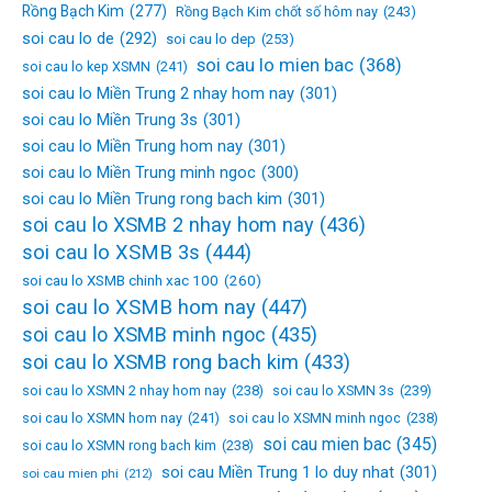
Rồng Bạch Kim
(277)
Rồng Bạch Kim chốt số hôm nay
(243)
soi cau lo de
(292)
soi cau lo dep
(253)
soi cau lo mien bac
(368)
soi cau lo kep XSMN
(241)
soi cau lo Miền Trung 2 nhay hom nay
(301)
soi cau lo Miền Trung 3s
(301)
soi cau lo Miền Trung hom nay
(301)
soi cau lo Miền Trung minh ngoc
(300)
soi cau lo Miền Trung rong bach kim
(301)
soi cau lo XSMB 2 nhay hom nay
(436)
soi cau lo XSMB 3s
(444)
soi cau lo XSMB chinh xac 100
(260)
soi cau lo XSMB hom nay
(447)
soi cau lo XSMB minh ngoc
(435)
soi cau lo XSMB rong bach kim
(433)
soi cau lo XSMN 2 nhay hom nay
(238)
soi cau lo XSMN 3s
(239)
soi cau lo XSMN hom nay
(241)
soi cau lo XSMN minh ngoc
(238)
soi cau mien bac
(345)
soi cau lo XSMN rong bach kim
(238)
soi cau Miền Trung 1 lo duy nhat
(301)
soi cau mien phi
(212)