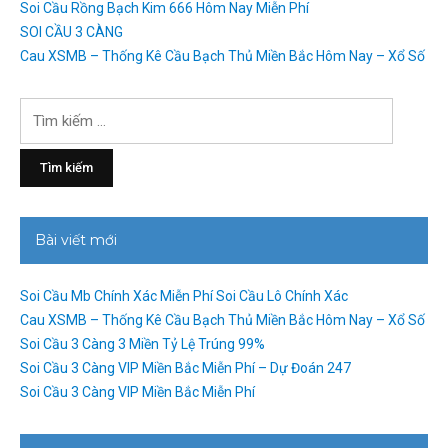
Soi Cầu Rồng Bạch Kim 666 Hôm Nay Miễn Phí
SOI CẦU 3 CÀNG
Cau XSMB – Thống Kê Cầu Bạch Thủ Miền Bắc Hôm Nay – Xổ Số
Tìm
kiếm
cho:
Bài viết mới
Soi Cầu Mb Chính Xác Miễn Phí Soi Cầu Lô Chính Xác
Cau XSMB – Thống Kê Cầu Bạch Thủ Miền Bắc Hôm Nay – Xổ Số
Soi Cầu 3 Càng 3 Miền Tỷ Lệ Trúng 99%
Soi Cầu 3 Càng VIP Miền Bắc Miễn Phí – Dự Đoán 247
Soi Cầu 3 Càng VIP Miền Bắc Miễn Phí