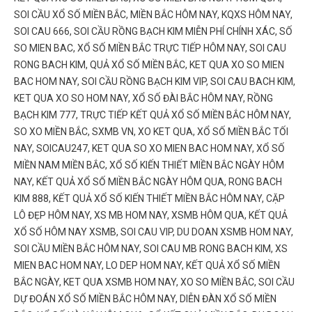
SOI CẦU XỔ SỐ MIỀN BẮC, MIỀN BẮC HÔM NAY, KQXS HÔM NAY,
SOI CAU 666, SOI CẦU RỒNG BẠCH KIM MIỄN PHÍ CHÍNH XÁC, SỐ
SO MIEN BAC, XỔ SỐ MIỀN BẮC TRỰC TIẾP HÔM NAY, SOI CAU
RONG BACH KIM, QUẢ XỔ SỐ MIỀN BẮC, KET QUA XO SO MIEN
BAC HOM NAY, SOI CẦU RỒNG BẠCH KIM VIP, SOI CAU BACH KIM,
KET QUA XO SO HOM NAY, XỔ SỐ ĐÀI BẮC HÔM NAY, RỒNG
BẠCH KIM 777, TRỰC TIẾP KẾT QUẢ XỔ SỐ MIỀN BẮC HÔM NAY,
SO XO MIỀN BẮC, SXMB VN, XO KET QUA, XỔ SỐ MIỀN BẮC TỐI
NAY, SOICAU247, KET QUA SO XO MIEN BAC HOM NAY, XỔ SỐ
MIỀN NAM MIỀN BẮC, XỔ SỐ KIẾN THIẾT MIỀN BẮC NGÀY HÔM
NAY, KẾT QUẢ XỔ SỐ MIỀN BẮC NGÀY HÔM QUA, RONG BACH
KIM 888, KẾT QUẢ XỔ SỐ KIẾN THIẾT MIỀN BẮC HÔM NAY, CẶP
LÔ ĐẸP HÔM NAY, XS MB HOM NAY, XSMB HÔM QUA, KẾT QUẢ
XỔ SỐ HÔM NAY XSMB, SOI CAU VIP, DU DOAN XSMB HOM NAY,
SOI CẦU MIỀN BẮC HÔM NAY, SOI CAU MB RONG BACH KIM, XS
MIEN BAC HOM NAY, LO DEP HOM NAY, KẾT QUẢ XỔ SỐ MIỀN
BẮC NGÀY, KET QUA XSMB HOM NAY, XO SO MIỀN BẮC, SOI CẦU
DỰ ĐOÁN XỔ SỐ MIỀN BẮC HÔM NAY, DIỄN ĐÀN XỔ SỐ MIỀN