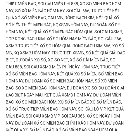
THIẾT MIÊN BẮC, SOI CẦU MIỄN PHÍ 888, XO SO MIEN BAC HOM
NAY, SỔ XÔ MIÊN BẮC HÔM NAY, SOI CẦU 666, TRỰC TIẾP KẾT
QUẢ XỔ SỐ MIỀN BẮC, CAU MB, RÔNG BẠCH KIM, KẾT QUẢ XỔ
SỐ KIẾN THIẾT MIỀN BẮC, KQXSMB HÔM NAY, DỰ ĐOÁN SỐ DE
HÔM NAY, KẾT QUẢ XỔ SỐ MIỀN BẮC HÔM QUA, SOI CAU XSMB,
TOP RỒNG BẠCH KIM, XỔ SỐ HÔM NAY MIỀN BẮC, SOI CÂU 366,
XSMB TRỰC TIẾP, XỔ SỐ HÔM QUA, RONG BACH KIM 666, XỔ SỐ
MB, KQ XSMB HÔM NAY, TRỰC TIẾP XSMB, SỐ KẾT QUẢ GIẢI ĐẶC
BIỆT, DỰ ĐOÁN XỔ SỐ, XO SO NET, XỔ SỐ ĐÀI MIỀN BẮC, SOI
CAU 888, SOI CẦU XSMB MIỄN PHÍ NGÀY HÔM NAY, TRỰC TIẾP
XỔ SỐ MIỀN BẮC HÔM NAY, KẾT QUẢ XỔ SỐ MIỀN, SỐ MIỀN BẮC
HÔM NAY, DỰ ĐOÁN XỔ SỐ MIỀN BẮC HÔM NAY, SỔ XÔ MIÊN
BẮC, SO XO MIEN BAC HOM NAY, DU DOAN XO SO, DỰ ĐOÁN GIẢI
ĐẶC BIỆT NGÀY MAI, KẾT QUẢ XSMB HÔM NAY, DỰ ĐOÁN MIỀN
BẮC, XỔ SỐ MIỀN BẮC HÔM, XỔ SỐ MIỀN BẮC XỔ SỐ MIỀN BẮC,
XỔ SỐ TRỰC TIẾP MIỀN BẮC HÔM NAY, SOI CẦU LÔ VIP, KẾT QUẢ
MIỀN BẮC, SOI CẦU XSMB VIP, SOI CAU 366, XỔ SỐ NGÀY HÔM
NAY, DỰ ĐOÁN XỔ SỐ MIỀN BẮC CHÍNH XÁC HÔM NAY, DỰ ĐOÁN
KẾT QUẢ XỔ SỐ MIỀN BẮC, XỔ SỐ MIỀN BẮC NGÀY HÔM QUA,