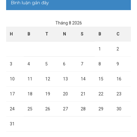
Bình luận gần đây
Tháng 8 2026
H
B
T
N
S
B
C
1
2
3
4
5
6
7
8
9
10
11
12
13
14
15
16
17
18
19
20
21
22
23
24
25
26
27
28
29
30
31