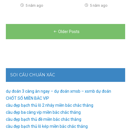
5 năm ago
5 năm ago
Điều
Older Posts
hướng
bài
viết
SOI CẦU CHUẨN XÁC
dự đoán 3 càng ăn ngay – dự đoán xmsb – xsmb dự đoán
CHỐT SỐ MIỀN BẮC VIP
cầu đẹp bạch thủ lô 2 nháy miền bắc chắc thắng
cầu đẹp ba càng víp miền bắc chắc thắng
cầu đẹp bạch thủ đề miền bắc chắc thắng
cầu đẹp bạch thủ lô kép miền bắc chắc thắng