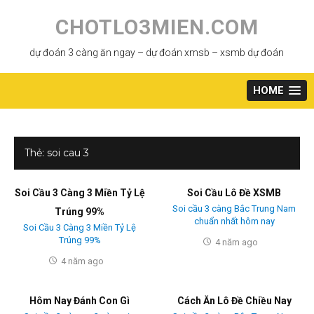
Skip
to
CHOTLO3MIEN.COM
content
dự đoán 3 càng ăn ngay – dự đoán xmsb – xsmb dự đoán
HOME
Thẻ:
soi cau 3
Soi Cầu 3 Càng 3 Miền Tỷ Lệ
Soi Cầu Lô Đề XSMB
Soi cầu 3 càng Bắc Trung Nam
Trúng 99%
chuẩn nhất hôm nay
Soi Cầu 3 Càng 3 Miền Tỷ Lệ
Trúng 99%
4 năm ago
4 năm ago
Hôm Nay Đánh Con Gì
Cách Ăn Lô Đề Chiều Nay