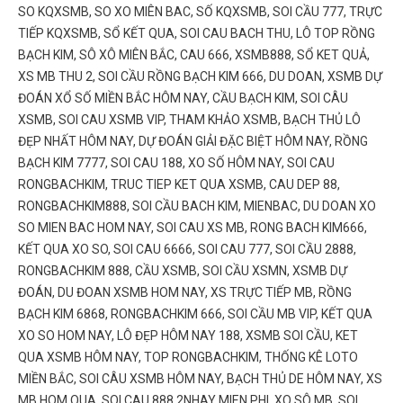
SO KQXSMB, SO XO MIÊN BAC, SỐ KQXSMB, SOI CẦU 777, TRỰC
TIẾP KQXSMB, SỔ KẾT QUA, SOI CAU BACH THU, LÔ TOP RỒNG
BẠCH KIM, SÔ XÔ MIÊN BẮC, CAU 666, XSMB888, SỔ KET QUẢ,
XS MB THU 2, SOI CẦU RỒNG BẠCH KIM 666, DU DOAN, XSMB DỰ
ĐOÁN XỔ SỐ MIỀN BẮC HÔM NAY, CẦU BẠCH KIM, SOI CÂU
XSMB, SOI CAU XSMB VIP, THAM KHẢO XSMB, BẠCH THỦ LÔ
ĐẸP NHẤT HÔM NAY, DỰ ĐOÁN GIẢI ĐẶC BIỆT HÔM NAY, RỒNG
BẠCH KIM 7777, SOI CAU 188, XO SỐ HÔM NAY, SOI CAU
RONGBACHKIM, TRUC TIEP KET QUA XSMB, CAU DEP 88,
RONGBACHKIM888, SOI CẦU BACH KIM, MIENBAC, DU DOAN XO
SO MIEN BAC HOM NAY, SOI CAU XS MB, RONG BACH KIM666,
KẾT QUA XO SO, SOI CAU 6666, SOI CAU 777, SOI CẦU 2888,
RONGBACHKIM 888, CẦU XSMB, SOI CẦU XSMN, XSMB DỰ
ĐOÁN, DU ĐOAN XSMB HOM NAY, XS TRỰC TIẾP MB, RỒNG
BẠCH KIM 6868, RONGBACHKIM 666, SOI CẦU MB VIP, KẾT QUA
XO SO HOM NAY, LÔ ĐẸP HÔM NAY 188, XSMB SOI CẦU, KET
QUA XSMB HÔM NAY, TOP RONGBACHKIM, THỐNG KÊ LOTO
MIỀN BẮC, SOI CÂU XSMB HÔM NAY, BẠCH THỦ DE HÔM NAY, XS
MB HOM QUA, SOI CAU 888 2NHAY MIEN PHI, XO SÔ MB, SOI