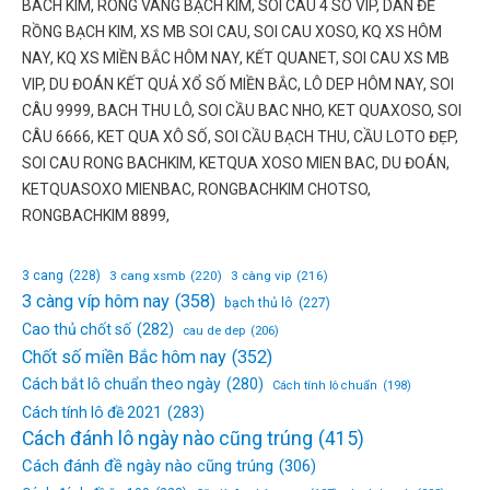
BACH KIM, RONG VANG BẠCH KIM, SOI CÂU 4 SO VIP, DÀN ĐỀ
RỒNG BẠCH KIM, XS MB SOI CAU, SOI CAU XOSO, KQ XS HÔM
NAY, KQ XS MIỀN BẮC HÔM NAY, KẾT QUANET, SOI CAU XS MB
VIP, DU ĐOÁN KẾT QUẢ XỔ SỐ MIỀN BẮC, LÔ DEP HÔM NAY, SOI
CÂU 9999, BACH THU LÔ, SOI CẦU BAC NHO, KET QUAXOSO, SOI
CÂU 6666, KET QUA XÔ SỐ, SOI CẦU BẠCH THU, CẦU LOTO ĐẸP,
SOI CAU RONG BACHKIM, KETQUA XOSO MIEN BAC, DU ĐOÁN,
KETQUASOXO MIENBAC, RONGBACHKIM CHOTSO,
RONGBACHKIM 8899,
3 cang
(228)
3 cang xsmb
(220)
3 càng vip
(216)
3 càng víp hôm nay
(358)
bạch thủ lô
(227)
Cao thủ chốt số
(282)
cau de dep
(206)
Chốt số miền Bắc hôm nay
(352)
Cách bắt lô chuẩn theo ngày
(280)
Cách tính lô chuẩn
(198)
Cách tính lô đề 2021
(283)
Cách đánh lô ngày nào cũng trúng
(415)
Cách đánh đề ngày nào cũng trúng
(306)