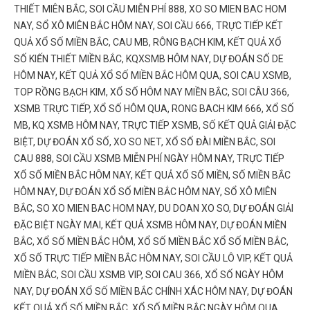
THIẾT MIÊN BẮC, SOI CẦU MIỄN PHÍ 888, XO SO MIEN BAC HOM
NAY, SỔ XÔ MIÊN BẮC HÔM NAY, SOI CẦU 666, TRỰC TIẾP KẾT
QUẢ XỔ SỐ MIỀN BẮC, CAU MB, RÔNG BẠCH KIM, KẾT QUẢ XỔ
SỐ KIẾN THIẾT MIỀN BẮC, KQXSMB HÔM NAY, DỰ ĐOÁN SỐ DE
HÔM NAY, KẾT QUẢ XỔ SỐ MIỀN BẮC HÔM QUA, SOI CAU XSMB,
TOP RỒNG BẠCH KIM, XỔ SỐ HÔM NAY MIỀN BẮC, SOI CÂU 366,
XSMB TRỰC TIẾP, XỔ SỐ HÔM QUA, RONG BACH KIM 666, XỔ SỐ
MB, KQ XSMB HÔM NAY, TRỰC TIẾP XSMB, SỐ KẾT QUẢ GIẢI ĐẶC
BIỆT, DỰ ĐOÁN XỔ SỐ, XO SO NET, XỔ SỐ ĐÀI MIỀN BẮC, SOI
CAU 888, SOI CẦU XSMB MIỄN PHÍ NGÀY HÔM NAY, TRỰC TIẾP
XỔ SỐ MIỀN BẮC HÔM NAY, KẾT QUẢ XỔ SỐ MIỀN, SỐ MIỀN BẮC
HÔM NAY, DỰ ĐOÁN XỔ SỐ MIỀN BẮC HÔM NAY, SỔ XÔ MIÊN
BẮC, SO XO MIEN BAC HOM NAY, DU DOAN XO SO, DỰ ĐOÁN GIẢI
ĐẶC BIỆT NGÀY MAI, KẾT QUẢ XSMB HÔM NAY, DỰ ĐOÁN MIỀN
BẮC, XỔ SỐ MIỀN BẮC HÔM, XỔ SỐ MIỀN BẮC XỔ SỐ MIỀN BẮC,
XỔ SỐ TRỰC TIẾP MIỀN BẮC HÔM NAY, SOI CẦU LÔ VIP, KẾT QUẢ
MIỀN BẮC, SOI CẦU XSMB VIP, SOI CAU 366, XỔ SỐ NGÀY HÔM
NAY, DỰ ĐOÁN XỔ SỐ MIỀN BẮC CHÍNH XÁC HÔM NAY, DỰ ĐOÁN
KẾT QUẢ XỔ SỐ MIỀN BẮC, XỔ SỐ MIỀN BẮC NGÀY HÔM QUA,