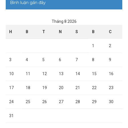
Bình luận gần đây
Tháng 8 2026
H
B
T
N
S
B
C
1
2
3
4
5
6
7
8
9
10
11
12
13
14
15
16
17
18
19
20
21
22
23
24
25
26
27
28
29
30
31