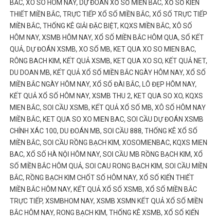
BẮC, XO SO HOM NAY, DỰ ĐOÁN XỔ SỐ MIỀN BẮC, XỔ SỐ KIẾN
THIẾT MIỀN BẮC, TRỰC TIẾP XỔ SỐ MIỀN BẮC, XỔ SỐ TRỰC TIẾP
MIỀN BẮC, THỐNG KÊ GIẢI ĐẶC BIỆT, KQXS MIỀN BẮC, XÔ SỐ
HÔM NAY, XSMB HÔM NAY, XỔ SỐ MIỀN BẮC HÔM QUA, SỔ KẾT
QUẢ, DỰ ĐOÁN XSMB, XO SỐ MB, KET QUA XO SO MIEN BAC,
RÔNG BACH KIM, KẾT QUẢ XSMB, KET QUA XO SO, KẾT QUẢ NET,
DU DOAN MB, KẾT QUẢ XỔ SỐ MIỀN BẮC NGÀY HÔM NAY, XỔ SỐ
MIỀN BẮC NGÀY HÔM NAY, XỔ SỐ ĐÀI BẮC, LÔ ĐẸP HÔM NAY,
KẾT QUẢ XỔ SỐ HÔM NAY, XSMB THU 2, KET QUA SO XO, KQXS
MIEN BẮC, SOI CẦU XSMB, KẾT QUẢ XỔ SỐ MB, XÔ SỐ HÔM NAY
MIỀN BẮC, KET QUA SO XO MIEN BAC, SOI CẦU DỰ ĐOÁN XSMB
CHÍNH XÁC 100, DU ĐOÁN MB, SOI CẦU 888, THỐNG KÊ XỔ SỐ
MIỀN BẮC, SOI CẦU RỒNG BẠCH KIM, XOSOMIENBAC, KQXS MIEN
BAC, XỔ SỐ HÀ NỘI HÔM NAY, SOI CẦU MB RỒNG BẠCH KIM, XỔ
SỐ MIỀN BẮC HÔM QUẢ, SOI CAU RONG BẠCH KIM, SOI CẦU MIỀN
BẮC, RỒNG BẠCH KIM CHỐT SỐ HÔM NAY, XỔ SỐ KIẾN THIẾT
MIỀN BẮC HÔM NAY, KẾT QUẢ XỔ SỐ XSMB, XỔ SỐ MIỀN BẮC
TRỰC TIẾP, XSMBHOM NAY, XSMB XSMN KẾT QUẢ XỔ SỐ MIỀN
BẮC HÔM NAY, RONG BẠCH KIM, THỐNG KÊ XSMB, XỔ SỐ KIẾN