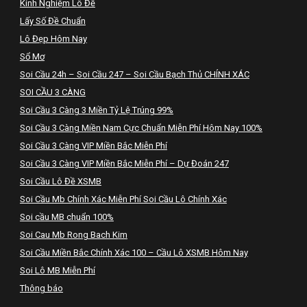
Kinh Nghiệm Lô Đề
Lấy Số Đề Chuẩn
Lô Đẹp Hôm Nay
Sổ Mơ
Soi Cầu 24h – Soi Cầu 247 – Soi Cầu Bạch Thủ CHÍNH XÁC
SOI CẦU 3 CÀNG
Soi Cầu 3 Càng 3 Miền Tỷ Lệ Trúng 99%
Soi Cầu 3 Càng Miền Nam Cực Chuẩn Miễn Phí Hôm Nay 100%
Soi Cầu 3 Càng VIP Miền Bắc Miễn Phí
Soi Cầu 3 Càng VIP Miền Bắc Miễn Phí – Dự Đoán 247
Soi Cầu Lô Đề XSMB
Soi Cầu Mb Chính Xác Miễn Phí Soi Cầu Lô Chính Xác
Soi cầu MB chuẩn 100%
Soi Cau Mb Rong Bach Kim
Soi Cầu Miền Bắc Chính Xác 100 – Cầu Lô XSMB Hôm Nay
Soi Lô MB Miễn Phí
Thông báo