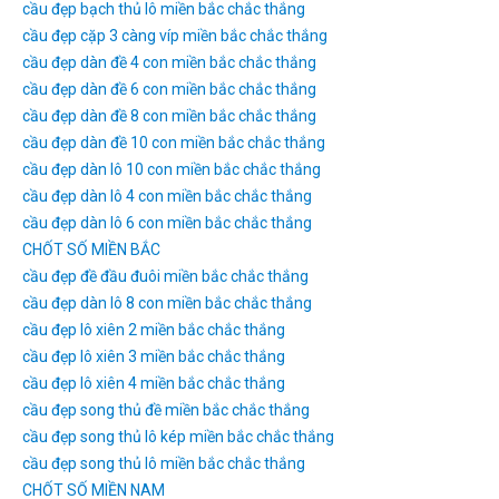
cầu đẹp bạch thủ lô miền bắc chắc thắng
cầu đẹp cặp 3 càng víp miền bắc chắc thắng
cầu đẹp dàn đề 4 con miền bắc chắc thắng
cầu đẹp dàn đề 6 con miền bắc chắc thắng
cầu đẹp dàn đề 8 con miền bắc chắc thắng
cầu đẹp dàn đề 10 con miền bắc chắc thắng
cầu đẹp dàn lô 10 con miền bắc chắc thắng
cầu đẹp dàn lô 4 con miền bắc chắc thắng
cầu đẹp dàn lô 6 con miền bắc chắc thắng
CHỐT SỐ MIỀN BẮC
cầu đẹp đề đầu đuôi miền bắc chắc thắng
cầu đẹp dàn lô 8 con miền bắc chắc thắng
cầu đẹp lô xiên 2 miền bắc chắc thắng
cầu đẹp lô xiên 3 miền bắc chắc thắng
cầu đẹp lô xiên 4 miền bắc chắc thắng
cầu đẹp song thủ đề miền bắc chắc thắng
cầu đẹp song thủ lô kép miền bắc chắc thắng
cầu đẹp song thủ lô miền bắc chắc thắng
CHỐT SỐ MIỀN NAM