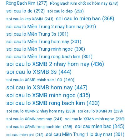
Rồng Bạch Kim
(277)
Rồng Bạch Kim chốt số hôm nay
(243)
soi cau lo de
(292)
soi cau lo dep
(253)
soi cau lo mien bac
(368)
soi cau lo kep XSMN
(241)
soi cau lo Miền Trung 2 nhay hom nay
(301)
soi cau lo Miền Trung 3s
(301)
soi cau lo Miền Trung hom nay
(301)
soi cau lo Miền Trung minh ngoc
(300)
soi cau lo Miền Trung rong bach kim
(301)
soi cau lo XSMB 2 nhay hom nay
(436)
soi cau lo XSMB 3s
(444)
soi cau lo XSMB chinh xac 100
(260)
soi cau lo XSMB hom nay
(447)
soi cau lo XSMB minh ngoc
(435)
soi cau lo XSMB rong bach kim
(433)
soi cau lo XSMN 2 nhay hom nay
(238)
soi cau lo XSMN 3s
(239)
soi cau lo XSMN hom nay
(241)
soi cau lo XSMN minh ngoc
(238)
soi cau mien bac
(345)
soi cau lo XSMN rong bach kim
(238)
soi cau Miền Trung 1 lo duy nhat
(301)
soi cau mien phi
(212)