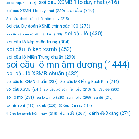
soi cau XSMB 1 lo duy nhat
(416)
soicauvip24h
(198)
soi cầu
(310)
soi cau XSMN 1 lo duy nhat
(239)
Soi cầu chính xác nhất hôm nay
(215)
Soi cầu Dự đoán XSMB chính xác 100
(273)
soi cầu lô
(430)
soi cầu kết quả xổ số miền bắc
(193)
soi cầu lô kép miền trung
(304)
soi cầu lô kép xsmb
(453)
soi cầu lô Miền Trung chuẩn
(299)
soi cầu lô mn âm dương
(1444)
soi cầu lô XSMB chuẩn
(432)
soi cầu lô XSMN chuẩn
(238)
Soi cầu MB Rồng Bạch Kim
(244)
Soi cầu XSMB
(241)
soi cầu xổ số miền bắc
(213)
Soi Cầu Đề
(200)
soi lo mb
(251)
soi lo to mb
(210)
soi mb lo
(208)
soi đề
(210)
sxmb
(220)
so mien phi
(198)
Số đẹp hôm nay
(194)
đánh đề
(267)
đánh đề 3 càng
(274)
thống kê xsmb hôm nay
(218)