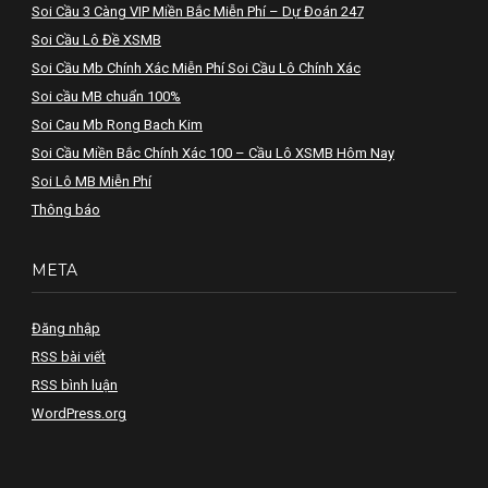
Soi Cầu 3 Càng VIP Miền Bắc Miễn Phí – Dự Đoán 247
Soi Cầu Lô Đề XSMB
Soi Cầu Mb Chính Xác Miễn Phí Soi Cầu Lô Chính Xác
Soi cầu MB chuẩn 100%
Soi Cau Mb Rong Bach Kim
Soi Cầu Miền Bắc Chính Xác 100 – Cầu Lô XSMB Hôm Nay
Soi Lô MB Miễn Phí
Thông báo
META
Đăng nhập
RSS bài viết
RSS bình luận
WordPress.org