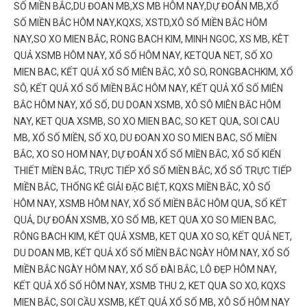
SỐ MIỀN BẮC,DU ĐOAN MB,XS MB HÔM NAY,DỰ ĐOÁN MB,XỔ
SỐ MIỀN BẮC HÔM NAY,KQXS, XSTD,XÔ SỐ MIỀN BẮC HÔM
NAY,SO XO MIEN BẮC, RONG BACH KIM, MINH NGOC, XS MB, KÊT
QUẢ XSMB HÔM NAY, XỔ SỐ HÔM NAY, KETQUA NET, SỐ XO
MIEN BAC, KẾT QUẢ XỔ SỐ MIÊN BẮC, XÔ SO, RONGBACHKIM, XỔ
SÔ, KẾT QUẢ XỔ SỐ MIỀN BẮC HÔM NAY, KẾT QUẢ XỔ SỐ MIÊN
BẮC HÔM NAY, XỔ SỐ, DU DOAN XSMB, XÔ SÔ MIÊN BĂC HÔM
NAY, KET QUA XSMB, SO XO MIEN BAC, SO KET QUA, SOI CAU
MB, XỔ SỐ MIỀN, SỐ XO, DU ĐOAN XO SO MIEN BAC, SỐ MIỀN
BẮC, XO SO HOM NAY, DỰ ĐOÁN XỔ SỐ MIỀN BẮC, XỔ SỐ KIẾN
THIẾT MIỀN BẮC, TRỰC TIẾP XỔ SỐ MIỀN BẮC, XỔ SỐ TRỰC TIẾP
MIỀN BẮC, THỐNG KÊ GIẢI ĐẶC BIỆT, KQXS MIỀN BẮC, XÔ SỐ
HÔM NAY, XSMB HÔM NAY, XỔ SỐ MIỀN BẮC HÔM QUA, SỔ KẾT
QUẢ, DỰ ĐOÁN XSMB, XO SỐ MB, KET QUA XO SO MIEN BAC,
RÔNG BACH KIM, KẾT QUẢ XSMB, KET QUA XO SO, KẾT QUẢ NET,
DU DOAN MB, KẾT QUẢ XỔ SỐ MIỀN BẮC NGÀY HÔM NAY, XỔ SỐ
MIỀN BẮC NGÀY HÔM NAY, XỔ SỐ ĐÀI BẮC, LÔ ĐẸP HÔM NAY,
KẾT QUẢ XỔ SỐ HÔM NAY, XSMB THU 2, KET QUA SO XO, KQXS
MIEN BẮC, SOI CẦU XSMB, KẾT QUẢ XỔ SỐ MB, XÔ SỐ HÔM NAY