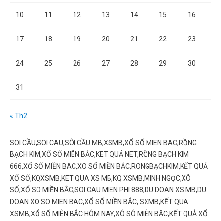
10
11
12
13
14
15
16
17
18
19
20
21
22
23
24
25
26
27
28
29
30
31
« Th2
SOI CẦU,SOI CAU,SÔI CẦU MB,XSMB,XỔ SỐ MIEN BAC,RỒNG
BẠCH KIM,XỔ SỐ MIÊN BẮC,KET QUẢ NET,RỒNG BẠCH KIM
666,XỔ SỐ MIỀN BAC,XO SỐ MIỀN BẮC,RONGBẠCHKIM,KẾT QUẢ
XỔ SỐ,KQXSMB,KET QUA XS MB,KQ XSMB,MINH NGỌC,XÔ
SỐ,XỔ SO MIỀN BẮC,SOI CAU MIEN PHI 888,DU DOAN XS MB,DU
DOAN XO SO MIEN BAC,XỔ SỐ MIỀN BẮC, SXMB,KẾT QUA
XSMB,XỔ SỐ MIÊN BẮC HÔM NAY,XÔ SÔ MIÊN BĂC,KẾT QUẢ XỔ