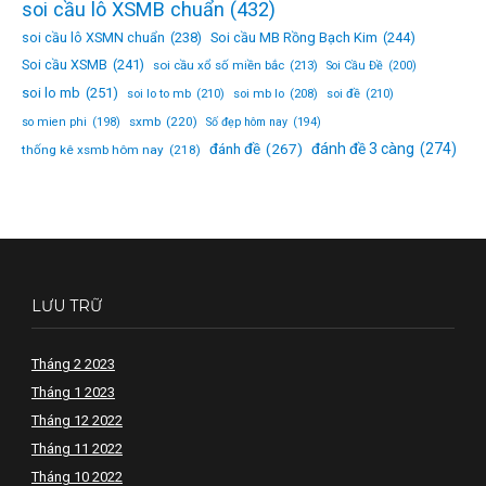
soi cầu lô XSMB chuẩn
(432)
soi cầu lô XSMN chuẩn
(238)
Soi cầu MB Rồng Bạch Kim
(244)
Soi cầu XSMB
(241)
soi cầu xổ số miền bắc
(213)
Soi Cầu Đề
(200)
soi lo mb
(251)
soi lo to mb
(210)
soi mb lo
(208)
soi đề
(210)
sxmb
(220)
so mien phi
(198)
Số đẹp hôm nay
(194)
đánh đề
(267)
đánh đề 3 càng
(274)
thống kê xsmb hôm nay
(218)
LƯU TRỮ
Tháng 2 2023
Tháng 1 2023
Tháng 12 2022
Tháng 11 2022
Tháng 10 2022