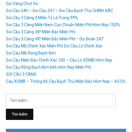
Gio Vang Chot So
Soi Cầu 24h – Soi Cầu 247 – Soi Cầu Bạch Thủ CHÍNH XÁC
Soi Cầu 3 Càng 3 Miền Tỷ Lệ Trúng 99%
Soi Cầu 3 Càng Miền Nam Cực Chuẩn Miễn Phí Hôm Nay 100%
Soi Cầu 3 Càng VIP Miền Bắc Miễn Phí
Soi Cầu 3 Càng VIP Miền Bắc Miễn Phí – Dự Đoán 247
Soi Cầu Mb Chính Xác Miễn Phí Soi Cầu Lô Chính Xác
Soi Cau Mb Rong Bach Kim
Soi Cầu Miền Bắc Chính Xác 100 – Cầu Lô XSMB Hôm Nay
Soi Cầu Rồng Bạch Kim 666 Hôm Nay Miễn Phí
SOI CẦU 3 CÀNG
Cau XSMB – Thống Kê Cầu Bạch Thủ Miền Bắc Hôm Nay – Xổ Số
Tìm
kiếm
cho: