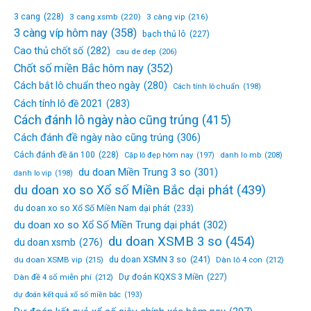
3 cang
(228)
3 cang xsmb
(220)
3 càng vip
(216)
3 càng víp hôm nay
(358)
bạch thủ lô
(227)
Cao thủ chốt số
(282)
cau de dep
(206)
Chốt số miền Bắc hôm nay
(352)
Cách bắt lô chuẩn theo ngày
(280)
Cách tính lô chuẩn
(198)
Cách tính lô đề 2021
(283)
Cách đánh lô ngày nào cũng trúng
(415)
Cách đánh đề ngày nào cũng trúng
(306)
Cách đánh đề ăn 100
(228)
Cặp lô đẹp hôm nay
(197)
danh lo mb
(208)
du doan Miền Trung 3 so
(301)
danh lo vip
(198)
du doan xo so Xổ số Miền Bắc dại phát
(439)
du doan xo so Xổ Số Miền Nam dại phát
(233)
du doan xo so Xổ Số Miền Trung dại phát
(302)
du doan XSMB 3 so
(454)
du doan xsmb
(276)
du doan XSMN 3 so
(241)
du doan XSMB vip
(215)
Dàn lô 4 con
(212)
Dàn đề 4 số miễn phí
(212)
Dự đoán KQXS 3 Miền
(227)
dự đoán kết quả xổ số miền bắc
(193)