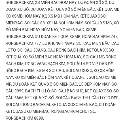
RONGBACHKIM, XS MIÊN BAC HOM NAY, DU ĐOÁN XỔ SỐ, DU
DOAN XO SỐ, DU DOAN KẾT QUẢ XỔ SỐ MIỀN BẮC, KẾT QUA MB,
KQ XSMB HOM NAY, KQ XS MB HOM NAY, KETQUAXOSO
MIENBAC, SOI CÂU 88, XS HÀ NỘI HOM NAY, SOI CẦU XS MB, XÔ
SÔ MIÊN BĂC NGAY HÔM NAY, XO MIEN BẮC, XSMB
RONGBACHKIM, DU ĐOAN KET QUA XSMB, RONGBACHKIM 247,
RONGBACHKIM 777, LO KHUNG 1 NGAY, SOI CAU MIEN BẮC, CAU
LOTO, SOI CAU 3CANG, CẦU RÔNG BACH KIM, KETQUA XOSO,
KẾT QUẢ XỔ SỐ MIÊN BẮC NGÀY HÔM NAY, SOI CÂU MB RÔNG
BACH KIM, RONG VANG BẠCH KIM, SOI CÂU 4 SO VIP, DÀN ĐỀ
RỒNG BẠCH KIM, XS MB SOI CAU, SOI CAU XOSO, KQ XS HÔM
NAY, KQ XS MIỀN BẮC HÔM NAY, KẾT QUANET, SOI CAU XS MB
VIP, DU ĐOÁN KẾT QUẢ XỔ SỐ MIỀN BẮC, LÔ DEP HÔM NAY, SOI
CÂU 9999, BACH THU LÔ, SOI CẦU BAC NHO, KET QUAXOSO, SOI
CÂU 6666, KET QUA XÔ SỐ, SOI CẦU BẠCH THU, CẦU LOTO ĐẸP,
SOI CAU RONG BACHKIM, KETQUA XOSO MIEN BAC, DU ĐOÁN,
KETQUASOXO MIENBAC, RONGBACHKIM CHOTSO,
RONGBACHKIM 8899,