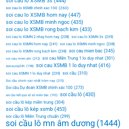
soi cau lo XSMB 3s
(444)
soi cau lo XSMB chinh xac 100
(260)
soi cau lo XSMB hom nay
(447)
soi cau lo XSMB minh ngoc
(435)
soi cau lo XSMB rong bach kim
(433)
soi cau lo XSMN 2 nhay hom nay
(238)
soi cau lo XSMN 3s
(239)
soi cau lo XSMN hom nay
(241)
soi cau lo XSMN minh ngoc
(238)
soi cau mien bac
(345)
soi cau lo XSMN rong bach kim
(238)
soi cau Miền Trung 1 lo duy nhat
(301)
soi cau mien phi
(212)
soi cau XSMB 1 lo duy nhat
(416)
soicauvip24h
(198)
soi cầu
(310)
soi cau XSMN 1 lo duy nhat
(239)
Soi cầu chính xác nhất hôm nay
(215)
Soi cầu Dự đoán XSMB chính xác 100
(273)
soi cầu lô
(430)
soi cầu kết quả xổ số miền bắc
(193)
soi cầu lô kép miền trung
(304)
soi cầu lô kép xsmb
(453)
soi cầu lô Miền Trung chuẩn
(299)
soi cầu lô mn âm dương
(1444)