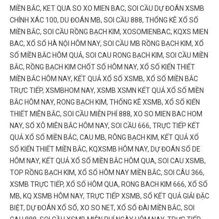
MIỀN BẮC, KET QUA SO XO MIEN BAC, SOI CẦU DỰ ĐOÁN XSMB
CHÍNH XÁC 100, DU ĐOÁN MB, SOI CẦU 888, THỐNG KÊ XỔ SỐ
MIỀN BẮC, SOI CẦU RỒNG BẠCH KIM, XOSOMIENBAC, KQXS MIEN
BAC, XỔ SỐ HÀ NỘI HÔM NAY, SOI CẦU MB RỒNG BẠCH KIM, XỔ
SỐ MIỀN BẮC HÔM QUẢ, SOI CAU RONG BẠCH KIM, SOI CẦU MIỀN
BẮC, RỒNG BẠCH KIM CHỐT SỐ HÔM NAY, XỔ SỐ KIẾN THIẾT
MIỀN BẮC HÔM NAY, KẾT QUẢ XỔ SỐ XSMB, XỔ SỐ MIỀN BẮC
TRỰC TIẾP, XSMBHOM NAY, XSMB XSMN KẾT QUẢ XỔ SỐ MIỀN
BẮC HÔM NAY, RONG BẠCH KIM, THỐNG KÊ XSMB, XỔ SỐ KIẾN
THIẾT MIÊN BẮC, SOI CẦU MIỄN PHÍ 888, XO SO MIEN BAC HOM
NAY, SỔ XÔ MIÊN BẮC HÔM NAY, SOI CẦU 666, TRỰC TIẾP KẾT
QUẢ XỔ SỐ MIỀN BẮC, CAU MB, RÔNG BẠCH KIM, KẾT QUẢ XỔ
SỐ KIẾN THIẾT MIỀN BẮC, KQXSMB HÔM NAY, DỰ ĐOÁN SỐ DE
HÔM NAY, KẾT QUẢ XỔ SỐ MIỀN BẮC HÔM QUA, SOI CAU XSMB,
TOP RỒNG BẠCH KIM, XỔ SỐ HÔM NAY MIỀN BẮC, SOI CÂU 366,
XSMB TRỰC TIẾP, XỔ SỐ HÔM QUA, RONG BACH KIM 666, XỔ SỐ
MB, KQ XSMB HÔM NAY, TRỰC TIẾP XSMB, SỐ KẾT QUẢ GIẢI ĐẶC
BIỆT, DỰ ĐOÁN XỔ SỐ, XO SO NET, XỔ SỐ ĐÀI MIỀN BẮC, SOI