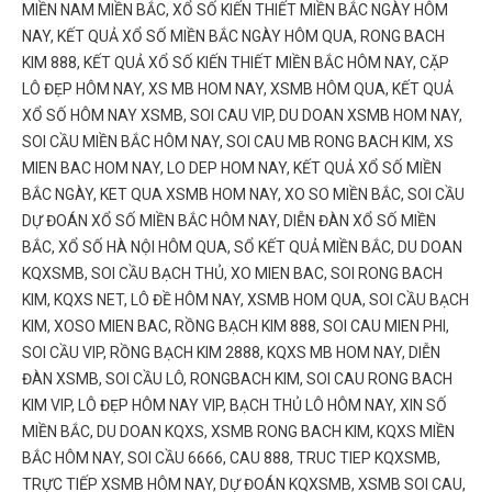
MIỀN NAM MIỀN BẮC, XỔ SỐ KIẾN THIẾT MIỀN BẮC NGÀY HÔM
NAY, KẾT QUẢ XỔ SỐ MIỀN BẮC NGÀY HÔM QUA, RONG BACH
KIM 888, KẾT QUẢ XỔ SỐ KIẾN THIẾT MIỀN BẮC HÔM NAY, CẶP
LÔ ĐẸP HÔM NAY, XS MB HOM NAY, XSMB HÔM QUA, KẾT QUẢ
XỔ SỐ HÔM NAY XSMB, SOI CAU VIP, DU DOAN XSMB HOM NAY,
SOI CẦU MIỀN BẮC HÔM NAY, SOI CAU MB RONG BACH KIM, XS
MIEN BAC HOM NAY, LO DEP HOM NAY, KẾT QUẢ XỔ SỐ MIỀN
BẮC NGÀY, KET QUA XSMB HOM NAY, XO SO MIỀN BẮC, SOI CẦU
DỰ ĐOÁN XỔ SỐ MIỀN BẮC HÔM NAY, DIỄN ĐÀN XỔ SỐ MIỀN
BẮC, XỔ SỐ HÀ NỘI HÔM QUA, SỔ KẾT QUẢ MIỀN BẮC, DU DOAN
KQXSMB, SOI CẦU BẠCH THỦ, XO MIEN BAC, SOI RONG BACH
KIM, KQXS NET, LÔ ĐỀ HÔM NAY, XSMB HOM QUA, SOI CẦU BẠCH
KIM, XOSO MIEN BAC, RỒNG BẠCH KIM 888, SOI CAU MIEN PHI,
SOI CẦU VIP, RỒNG BẠCH KIM 2888, KQXS MB HOM NAY, DIỄN
ĐÀN XSMB, SOI CẦU LÔ, RONGBACH KIM, SOI CAU RONG BACH
KIM VIP, LÔ ĐẸP HÔM NAY VIP, BẠCH THỦ LÔ HÔM NAY, XIN SỐ
MIỀN BẮC, DU DOAN KQXS, XSMB RONG BACH KIM, KQXS MIỀN
BẮC HÔM NAY, SOI CẦU 6666, CAU 888, TRUC TIEP KQXSMB,
TRỰC TIẾP XSMB HÔM NAY, DỰ ĐOÁN KQXSMB, XSMB SOI CAU,