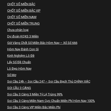
CHỐT SỐ MIỀN BẮC
CHỐT SỐ MIỀN BẮC VIP
CHỐT SỐ MIỀN NAM
CHỐT SỐ MIỀN TRUNG
Chưa phân loại
Dự đoán KQXS 3 Miền
Giờ Vàng Chốt Số Miền Bắc Hôm Nay – Xổ Số 666
Hôm Nay Đánh Con Gì
Kinh Nghiệm Lô Đề
Lấy Số Đề Chuẩn
Lô Đẹp Hôm Nay
Sổ Mơ
Soi Cầu 24h – Soi Cầu 247 – Soi Cầu Bạch Thủ CHÍNH XÁC
SOI CẦU 3 CÀNG
Soi Cầu 3 Càng 3 Miền Tỷ Lệ Trúng 99%
Soi Cầu 3 Càng Miền Nam Cực Chuẩn Miễn Phí Hôm Nay 100%
Soi Cầu 3 Càng VIP Miền Bắc Miễn Phí