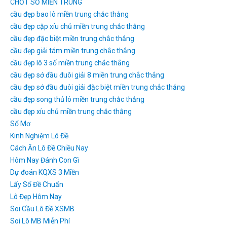
CHỐT SỐ MIỀN TRUNG
cầu đẹp bao lô miền trung chắc thắng
cầu đẹp cặp xíu chủ miền trung chắc thắng
cầu đẹp đặc biệt miền trung chắc thắng
cầu đẹp giải tám miền trung chắc thắng
cầu đẹp lô 3 số miền trung chắc thắng
cầu đẹp sớ đầu đuôi giải 8 miền trung chắc thắng
cầu đẹp sớ đầu đuôi giải đặc biệt miền trung chắc thắng
cầu đẹp song thủ lô miền trung chắc thắng
cầu đẹp xíu chủ miền trung chắc thắng
Sổ Mơ
Kinh Nghiệm Lô Đề
Cách Ăn Lô Đề Chiều Nay
Hôm Nay Đánh Con Gì
Dự đoán KQXS 3 Miền
Lấy Số Đề Chuẩn
Lô Đẹp Hôm Nay
Soi Cầu Lô Đề XSMB
Soi Lô MB Miễn Phí