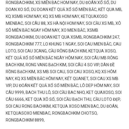
RONGBACHKIM, XS MIÊN BAC HOM NAY, DU ĐOÁN XỔ SỐ, DU
DOAN XO SỐ, DU DOAN KẾT QUẢ XỔ SỐ MIỀN BẮC, KẾT QUA MB,
KQ XSMB HOM NAY, KQ XS MB HOM NAY, KETQUAXOSO
MIENBAC, SOI CÂU 88, XS HÀ NỘI HOM NAY, SOI CẦU XS MB, XÔ
SÔ MIÊN BĂC NGAY HÔM NAY, XO MIEN BẮC, XSMB
RONGBACHKIM, DU ĐOAN KET QUA XSMB, RONGBACHKIM 247,
RONGBACHKIM 777, LO KHUNG 1 NGAY, SOI CAU MIEN BẮC, CAU
LOTO, SOI CAU 3CANG, CẦU RÔNG BACH KIM, KETQUA XOSO,
KẾT QUẢ XỔ SỐ MIÊN BẮC NGÀY HÔM NAY, SOI CÂU MB RÔNG
BACH KIM, RONG VANG BẠCH KIM, SOI CÂU 4 SO VIP, DÀN ĐỀ
RỒNG BẠCH KIM, XS MB SOI CAU, SOI CAU XOSO, KQ XS HÔM
NAY, KQ XS MIỀN BẮC HÔM NAY, KẾT QUANET, SOI CAU XS MB
VIP, DU ĐOÁN KẾT QUẢ XỔ SỐ MIỀN BẮC, LÔ DEP HÔM NAY, SOI
CÂU 9999, BACH THU LÔ, SOI CẦU BAC NHO, KET QUAXOSO, SOI
CÂU 6666, KET QUA XÔ SỐ, SOI CẦU BẠCH THU, CẦU LOTO ĐẸP,
SOI CAU RONG BACHKIM, KETQUA XOSO MIEN BAC, DU ĐOÁN,
KETQUASOXO MIENBAC, RONGBACHKIM CHOTSO,
RONGBACHKIM 8899,