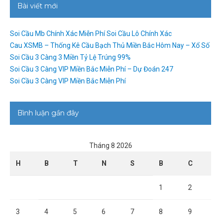
Bài viết mới
Soi Cầu Mb Chính Xác Miễn Phí Soi Cầu Lô Chính Xác
Cau XSMB – Thống Kê Cầu Bạch Thủ Miền Bắc Hôm Nay – Xổ Số
Soi Cầu 3 Càng 3 Miền Tỷ Lệ Trúng 99%
Soi Cầu 3 Càng VIP Miền Bắc Miễn Phí – Dự Đoán 247
Soi Cầu 3 Càng VIP Miền Bắc Miễn Phí
Bình luận gần đây
Tháng 8 2026
H
B
T
N
S
B
C
1
2
3
4
5
6
7
8
9