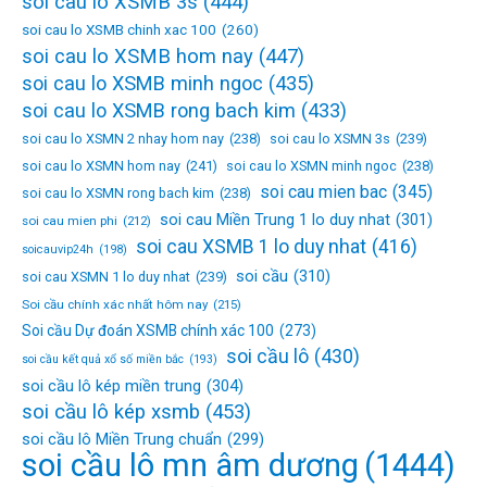
soi cau lo XSMB 3s
(444)
soi cau lo XSMB chinh xac 100
(260)
soi cau lo XSMB hom nay
(447)
soi cau lo XSMB minh ngoc
(435)
soi cau lo XSMB rong bach kim
(433)
soi cau lo XSMN 2 nhay hom nay
(238)
soi cau lo XSMN 3s
(239)
soi cau lo XSMN hom nay
(241)
soi cau lo XSMN minh ngoc
(238)
soi cau mien bac
(345)
soi cau lo XSMN rong bach kim
(238)
soi cau Miền Trung 1 lo duy nhat
(301)
soi cau mien phi
(212)
soi cau XSMB 1 lo duy nhat
(416)
soicauvip24h
(198)
soi cầu
(310)
soi cau XSMN 1 lo duy nhat
(239)
Soi cầu chính xác nhất hôm nay
(215)
Soi cầu Dự đoán XSMB chính xác 100
(273)
soi cầu lô
(430)
soi cầu kết quả xổ số miền bắc
(193)
soi cầu lô kép miền trung
(304)
soi cầu lô kép xsmb
(453)
soi cầu lô Miền Trung chuẩn
(299)
soi cầu lô mn âm dương
(1444)