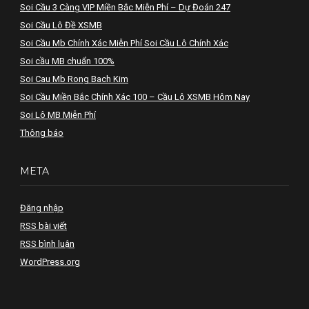
Soi Cầu 3 Càng VIP Miền Bắc Miễn Phí – Dự Đoán 247
Soi Cầu Lô Đề XSMB
Soi Cầu Mb Chính Xác Miễn Phí Soi Cầu Lô Chính Xác
Soi cầu MB chuẩn 100%
Soi Cau Mb Rong Bach Kim
Soi Cầu Miền Bắc Chính Xác 100 – Cầu Lô XSMB Hôm Nay
Soi Lô MB Miễn Phí
Thông báo
META
Đăng nhập
RSS bài viết
RSS bình luận
WordPress.org